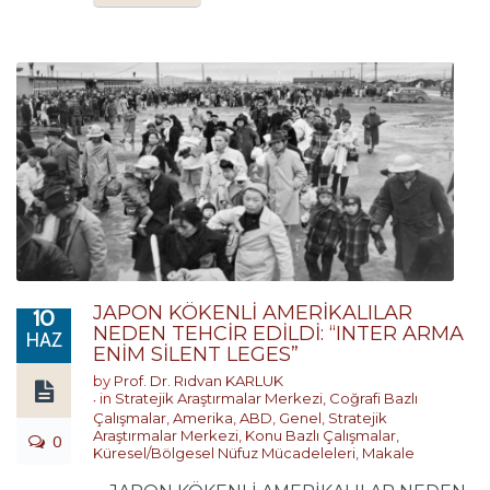
JAPON KÖKENLİ AMERİKALILAR
10
NEDEN TEHCİR EDİLDİ: “INTER ARMA
HAZ
ENİM SİLENT LEGES”
by
Prof. Dr. Rıdvan KARLUK
in
Stratejik Araştırmalar Merkezi
,
Coğrafi Bazlı
Çalışmalar
,
Amerika
,
ABD
,
Genel
,
Stratejik
Araştırmalar Merkezi
,
Konu Bazlı Çalışmalar
,
0
Küresel/Bölgesel Nüfuz Mücadeleleri
,
Makale