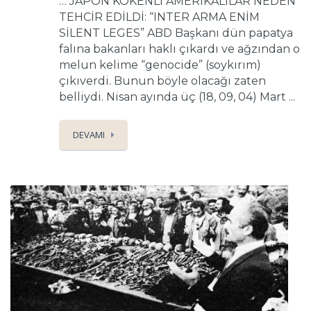
… JAPON KÖKENLİ AMERİKALILAR NEDEN
TEHCİR EDİLDİ: “INTER ARMA ENİM
SİLENT LEGES” ABD Başkanı dün papatya
falına bakanları haklı çıkardı ve ağzından o
melun kelime “genocide” (soykırım)
çıkıverdi. Bunun böyle olacağı zaten
belliydi. Nisan ayında üç (18, 09, 04) Mart ...
DEVAMI