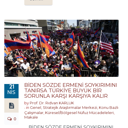
BİDEN SÖZDE ERMENİ SOYKIRIMINI
21
TANIRSA TÜRKİYE BÜYÜK BİR
NIS
SORUNLA KARŞI KARŞIYA KALIR
by
Prof. Dr. Rıdvan KARLUK
in
Genel
,
Stratejik Araştırmalar Merkezi
,
Konu Bazlı
Çalışmalar
,
Küresel/Bölgesel Nüfuz Mücadeleleri
,
Makale
0
… BİDEN SÖZDE ERMENİ SOYKIRIMINI