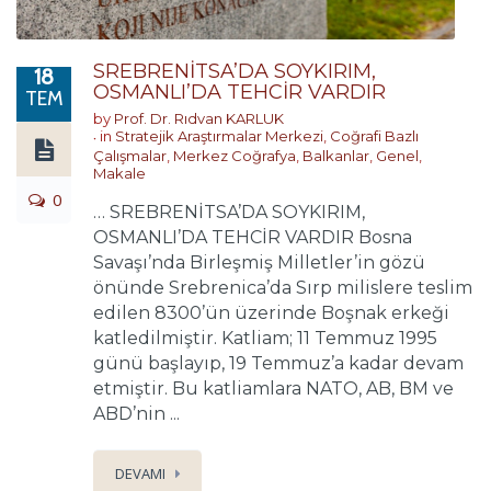
SREBRENİTSA’DA SOYKIRIM,
18
OSMANLI’DA TEHCİR VARDIR
TEM
by
Prof. Dr. Rıdvan KARLUK
in
Stratejik Araştırmalar Merkezi
,
Coğrafi Bazlı
Çalışmalar
,
Merkez Coğrafya
,
Balkanlar
,
Genel
,
Makale
0
… SREBRENİTSA’DA SOYKIRIM,
OSMANLI’DA TEHCİR VARDIR Bosna
Savaşı’nda Birleşmiş Milletler’in gözü
önünde Srebrenica’da Sırp milislere teslim
edilen 8300’ün üzerinde Boşnak erkeği
katledilmiştir. Katliam; 11 Temmuz 1995
günü başlayıp, 19 Temmuz’a kadar devam
etmiştir. Bu katliamlara NATO, AB, BM ve
ABD’nin ...
DEVAMI