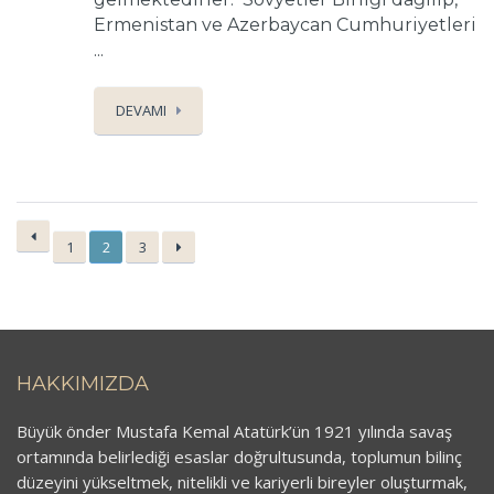
Ermenistan ve Azerbaycan Cumhuriyetleri
...
DEVAMI
1
2
3
HAKKIMIZDA
Büyük önder Mustafa Kemal Atatürk’ün 1921 yılında savaş
ortamında belirlediği esaslar doğrultusunda, toplumun bilinç
düzeyini yükseltmek, nitelikli ve kariyerli bireyler oluşturmak,