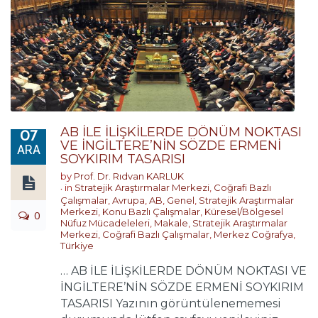
AB İLE İLİŞKİLERDE DÖNÜM NOKTASI
07
VE İNGİLTERE’NİN SÖZDE ERMENİ
ARA
SOYKIRIM TASARISI
by
Prof. Dr. Rıdvan KARLUK
in
Stratejik Araştırmalar Merkezi
,
Coğrafi Bazlı
Çalışmalar
,
Avrupa
,
AB
,
Genel
,
Stratejik Araştırmalar
Merkezi
,
Konu Bazlı Çalışmalar
,
Küresel/Bölgesel
0
Nüfuz Mücadeleleri
,
Makale
,
Stratejik Araştırmalar
Merkezi
,
Coğrafi Bazlı Çalışmalar
,
Merkez Coğrafya
,
Türkiye
… AB İLE İLİŞKİLERDE DÖNÜM NOKTASI VE
İNGİLTERE’NİN SÖZDE ERMENİ SOYKIRIM
TASARISI Yazının görüntülenememesi