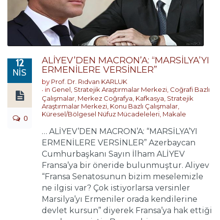
ALİYEV’DEN MACRON’A: “MARSİLYA’YI
12
ERMENİLERE VERSİNLER”
NIS
by
Prof. Dr. Rıdvan KARLUK
in
Genel
,
Stratejik Araştırmalar Merkezi
,
Coğrafi Bazlı
Çalışmalar
,
Merkez Coğrafya
,
Kafkasya
,
Stratejik
Araştırmalar Merkezi
,
Konu Bazlı Çalışmalar
,
Küresel/Bölgesel Nüfuz Mücadeleleri
,
Makale
0
… ALİYEV’DEN MACRON’A: “MARSİLYA’YI
ERMENİLERE VERSİNLER” Azerbaycan
Cumhurbaşkanı Sayın İlham ALİYEV
Fransa’ya bir öneride bulunmuştur. Aliyev
“Fransa Senatosunun bizim meselemizle
ne ilgisi var? Çok istiyorlarsa versinler
Marsilya’yı Ermeniler orada kendilerine
devlet kursun” diyerek Fransa’ya hak ettiği