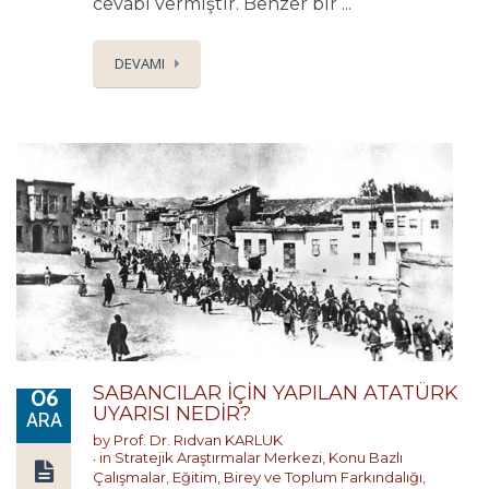
cevabı vermiştir. Benzer bir ...
DEVAMI
SABANCILAR İÇİN YAPILAN ATATÜRK
06
UYARISI NEDİR?
ARA
by
Prof. Dr. Rıdvan KARLUK
in
Stratejik Araştırmalar Merkezi
,
Konu Bazlı
Çalışmalar
,
Eğitim, Birey ve Toplum Farkındalığı
,