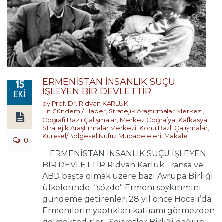
ERMENİSTAN İNSANLIK SUÇU
15
İŞLEYEN BİR DEVLETTİR
EKI
by
Prof. Dr. Rıdvan KARLUK
in
Gündem / Haber
,
Stratejik Araştırmalar Merkezi
,
Coğrafi Bazlı Çalışmalar
,
Merkez Coğrafya
,
Kafkasya
,
Stratejik Araştırmalar Merkezi
,
Konu Bazlı Çalışmalar
,
Küresel/Bölgesel Nüfuz Mücadeleleri
,
Makale
0
… ERMENİSTAN İNSANLIK SUÇU İŞLEYEN
BİR DEVLETTİR Rıdvan Karluk Fransa ve
ABD başta olmak üzere bazı Avrupa Birliği
ülkelerinde “sözde” Ermeni soykırımını
gündeme getirenler, 28 yıl önce Hocalı’da
Ermenilerin yaptıkları katliamı görmezden
gelmektedirler. Sovyetler Birliği dağılıp,