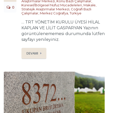
Araştırmalar Merkezi
,
Konu Bazlı Çalışmalar
,
Küresel/Bölgesel Nüfuz Mücadeleleri
,
Makale
,
0
Stratejik Araştırmalar Merkezi
,
Coğrafi Bazlı
Çalışmalar
,
Merkez Coğrafya
,
Türkiye
… TRT YÖNETİM KURULU ÜYESİ HİLAL
KAPLAN VE LİLİT GASPARYAN Yazının
görüntülenememesi durumunda lütfen
sayfayı yenileyiniz.
DEVAMI