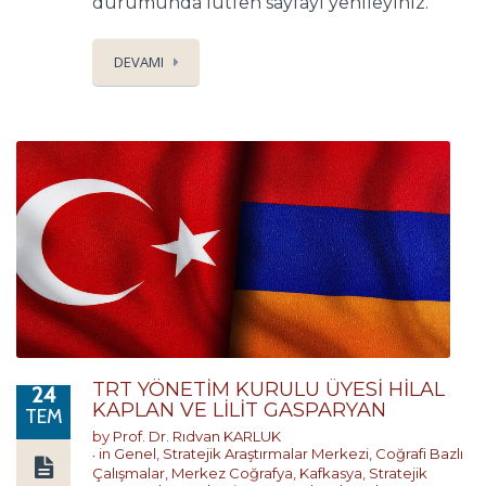
durumunda lütfen sayfayı yenileyiniz.
DEVAMI
TRT YÖNETİM KURULU ÜYESİ HİLAL
24
KAPLAN VE LİLİT GASPARYAN
TEM
by
Prof. Dr. Rıdvan KARLUK
in
Genel
,
Stratejik Araştırmalar Merkezi
,
Coğrafi Bazlı
Çalışmalar
,
Merkez Coğrafya
,
Kafkasya
,
Stratejik