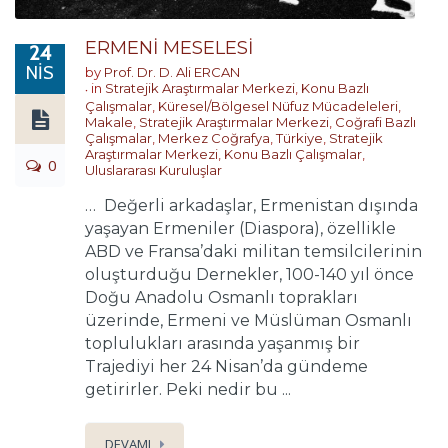
ERMENİ MESELESİ
24
NIS
by
Prof. Dr. D. Ali ERCAN
in
Stratejik Araştırmalar Merkezi
,
Konu Bazlı
Çalışmalar
,
Küresel/Bölgesel Nüfuz Mücadeleleri
,
Makale
,
Stratejik Araştırmalar Merkezi
,
Coğrafi Bazlı
Çalışmalar
,
Merkez Coğrafya
,
Türkiye
,
Stratejik
Araştırmalar Merkezi
,
Konu Bazlı Çalışmalar
,
0
Uluslararası Kuruluşlar
… Değerli arkadaşlar, Ermenistan dışında
yaşayan Ermeniler (Diaspora), özellikle
ABD ve Fransa’daki militan temsilcilerinin
oluşturduğu Dernekler, 100-140 yıl önce
Doğu Anadolu Osmanlı toprakları
üzerinde, Ermeni ve Müslüman Osmanlı
toplulukları arasında yaşanmış bir
Trajediyi her 24 Nisan’da gündeme
getirirler. Peki nedir bu ...
DEVAMI