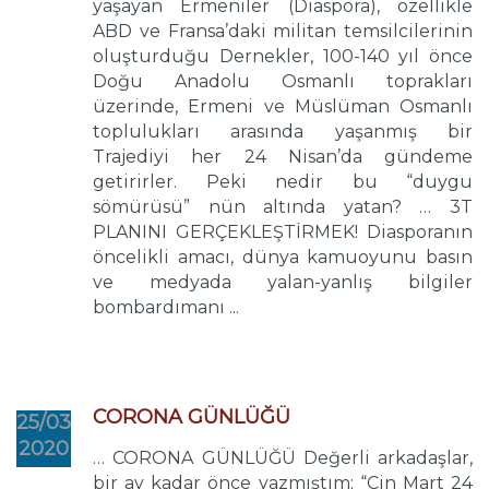
yaşayan Ermeniler (Diaspora), özellikle
ABD ve Fransa’daki militan temsilcilerinin
oluşturduğu Dernekler, 100-140 yıl önce
Doğu Anadolu Osmanlı toprakları
üzerinde, Ermeni ve Müslüman Osmanlı
toplulukları arasında yaşanmış bir
Trajediyi her 24 Nisan’da gündeme
getirirler. Peki nedir bu “duygu
sömürüsü” nün altında yatan? … 3T
PLANINI GERÇEKLEŞTİRMEK! Diasporanın
öncelikli amacı, dünya kamuoyunu basın
ve medyada yalan-yanlış bilgiler
bombardımanı ...
CORONA GÜNLÜĞÜ
25/03
2020
… CORONA GÜNLÜĞÜ Değerli arkadaşlar,
bir ay kadar önce yazmıştım; “Çin Mart 24