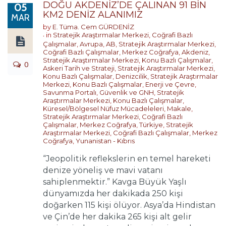
DOĞU AKDENİZ’DE ÇALINAN 91 BİN
05
KM2 DENİZ ALANIMIZ
MAR
by
E. Tüma. Cem GÜRDENİZ
in
Stratejik Araştırmalar Merkezi
,
Coğrafi Bazlı
Çalışmalar
,
Avrupa
,
AB
,
Stratejik Araştırmalar Merkezi
,
Coğrafi Bazlı Çalışmalar
,
Merkez Coğrafya
,
Akdeniz
,
Stratejik Araştırmalar Merkezi
,
Konu Bazlı Çalışmalar
,
0
Askeri Tarih ve Strateji
,
Stratejik Araştırmalar Merkezi
,
Konu Bazlı Çalışmalar
,
Denizcilik
,
Stratejik Araştırmalar
Merkezi
,
Konu Bazlı Çalışmalar
,
Enerji ve Çevre
,
Savunma Portalı
,
Güvenlik ve GNH
,
Stratejik
Araştırmalar Merkezi
,
Konu Bazlı Çalışmalar
,
Küresel/Bölgesel Nüfuz Mücadeleleri
,
Makale
,
Stratejik Araştırmalar Merkezi
,
Coğrafi Bazlı
Çalışmalar
,
Merkez Coğrafya
,
Türkiye
,
Stratejik
Araştırmalar Merkezi
,
Coğrafi Bazlı Çalışmalar
,
Merkez
Coğrafya
,
Yunanistan - Kıbrıs
“Jeopolitik reflekslerin en temel hareketi
denize yöneliş ve mavi vatanı
sahiplenmektir.” Kavga Büyük Yaşlı
dünyamızda her dakikada 250 kişi
doğarken 115 kişi ölüyor. Asya’da Hindistan
ve Çin’de her dakika 265 kişi alt gelir