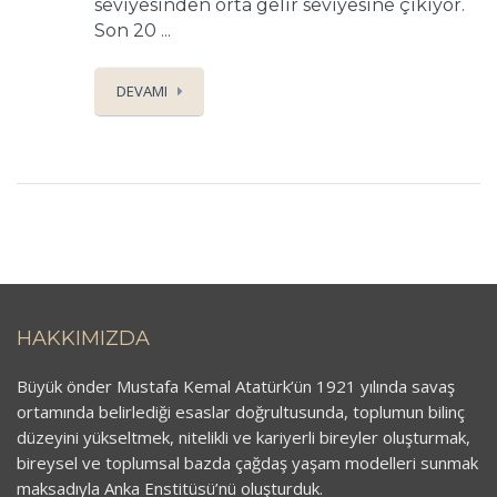
seviyesinden orta gelir seviyesine çıkıyor.
Son 20 ...
DEVAMI
HAKKIMIZDA
Büyük önder Mustafa Kemal Atatürk’ün 1921 yılında savaş
ortamında belirlediği esaslar doğrultusunda, toplumun bilinç
düzeyini yükseltmek, nitelikli ve kariyerli bireyler oluşturmak,
bireysel ve toplumsal bazda çağdaş yaşam modelleri sunmak
maksadıyla Anka Enstitüsü’nü oluşturduk.