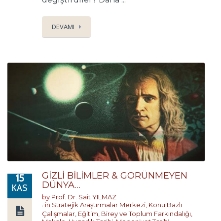
DEVAMI
GİZLİ BİLİMLER & GÖRÜNMEYEN
15
DÜNYA…
KAS
by
Prof. Dr. Sait YILMAZ
in
Stratejik Araştırmalar Merkezi
,
Konu Bazlı
Çalışmalar
,
Eğitim, Birey ve Toplum Farkındalığı
,