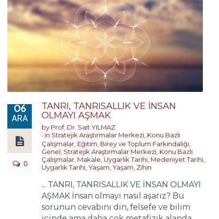
TANRI, TANRISALLIK VE İNSAN
06
OLMAYI AŞMAK
ARA
by
Prof. Dr. Sait YILMAZ
in
Stratejik Araştırmalar Merkezi
,
Konu Bazlı
Çalışmalar
,
Eğitim, Birey ve Toplum Farkındalığı
,
Genel
,
Stratejik Araştırmalar Merkezi
,
Konu Bazlı
Çalışmalar
,
Makale
,
Uygarlık Tarihi
,
Medeniyet Tarihi
,
0
Uygarlık Tarihi
,
Yaşam
,
Yaşam
,
Zihin
... TANRI, TANRISALLIK VE İNSAN OLMAYI
AŞMAK İnsan olmayı nasıl aşarız? Bu
sorunun cevabını din, felsefe ve bilim
içinde ama daha çok metafizik alanda