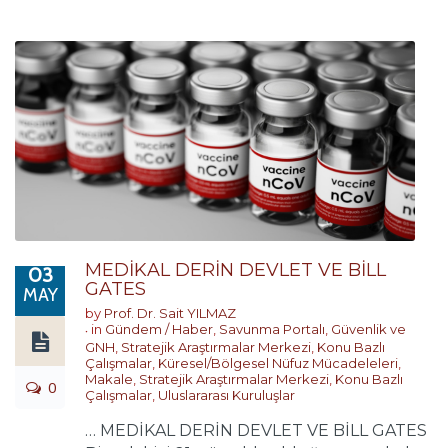
MEDİKAL DERİN DEVLET VE BİLL
03
GATES
MAY
by
Prof. Dr. Sait YILMAZ
in
Gündem / Haber
,
Savunma Portalı
,
Güvenlik ve
GNH
,
Stratejik Araştırmalar Merkezi
,
Konu Bazlı
Çalışmalar
,
Küresel/Bölgesel Nüfuz Mücadeleleri
,
Makale
,
Stratejik Araştırmalar Merkezi
,
Konu Bazlı
0
Çalışmalar
,
Uluslararası Kuruluşlar
… MEDİKAL DERİN DEVLET VE BİLL GATES