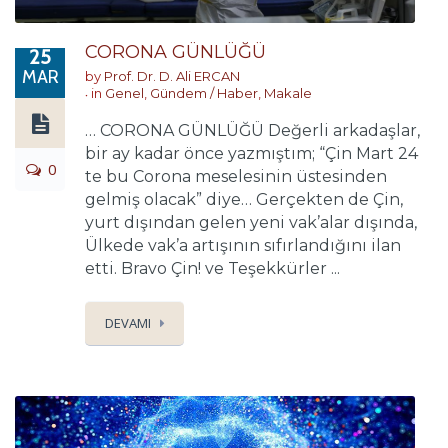
CORONA GÜNLÜĞÜ
25
MAR
by
Prof. Dr. D. Ali ERCAN
in
Genel
,
Gündem / Haber
,
Makale
… CORONA GÜNLÜĞÜ Değerli arkadaşlar,
bir ay kadar önce yazmıştım; “Çin Mart 24
0
te bu Corona meselesinin üstesinden
gelmiş olacak” diye… Gerçekten de Çin,
yurt dışından gelen yeni vak’alar dışında,
Ülkede vak’a artışının sıfırlandığını ilan
etti. Bravo Çin! ve Teşekkürler ...
DEVAMI