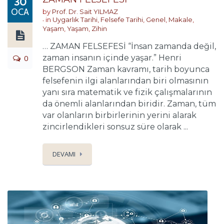
30
OCA
by
Prof. Dr. Sait YILMAZ
in
Uygarlık Tarihi
,
Felsefe Tarihi
,
Genel
,
Makale
,
Yaşam
,
Yaşam
,
Zihin
… ZAMAN FELSEFESİ “İnsan zamanda değil,
0
zaman insanın içinde yaşar.” Henri
BERGSON Zaman kavramı, tarih boyunca
felsefenin ilgi alanlarından biri olmasının
yanı sıra matematik ve fizik çalışmalarının
da önemli alanlarından biridir. Zaman, tüm
var olanların birbirlerinin yerini alarak
zincirlendikleri sonsuz süre olarak ...
DEVAMI