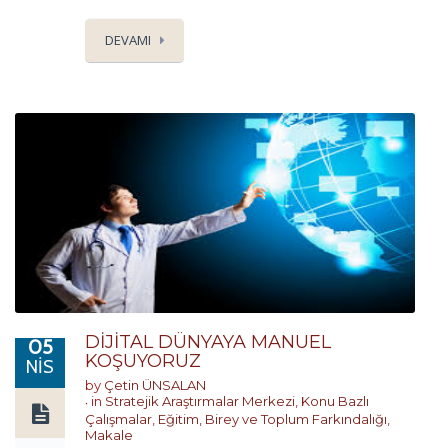
DEVAMI
DİJİTAL DÜNYAYA MANUEL
05
KOŞUYORUZ
NIS
by
Çetin ÜNSALAN
in
Stratejik Araştırmalar Merkezi
,
Konu Bazlı
Çalışmalar
,
Eğitim, Birey ve Toplum Farkındalığı
,
Makale