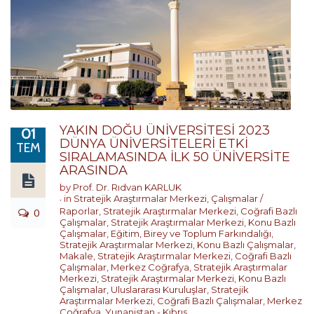
YAKIN DOĞU ÜNİVERSİTESİ 2023
01
DÜNYA ÜNİVERSİTELERİ ETKİ
TEM
SIRALAMASINDA İLK 50 ÜNİVERSİTE
ARASINDA
by
Prof. Dr. Rıdvan KARLUK
in
Stratejik Araştırmalar Merkezi
,
Çalışmalar /
0
Raporlar
,
Stratejik Araştırmalar Merkezi
,
Coğrafi Bazlı
Çalışmalar
,
Stratejik Araştırmalar Merkezi
,
Konu Bazlı
Çalışmalar
,
Eğitim, Birey ve Toplum Farkındalığı
,
Stratejik Araştırmalar Merkezi
,
Konu Bazlı Çalışmalar
,
Makale
,
Stratejik Araştırmalar Merkezi
,
Coğrafi Bazlı
Çalışmalar
,
Merkez Coğrafya
,
Stratejik Araştırmalar
Merkezi
,
Stratejik Araştırmalar Merkezi
,
Konu Bazlı
Çalışmalar
,
Uluslararası Kuruluşlar
,
Stratejik
Araştırmalar Merkezi
,
Coğrafi Bazlı Çalışmalar
,
Merkez
Coğrafya
,
Yunanistan - Kıbrıs