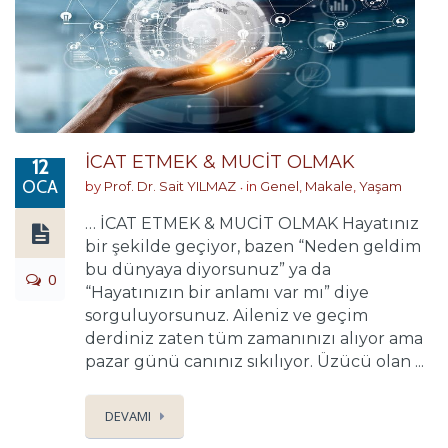
İCAT ETMEK & MUCİT OLMAK
12
OCA
by
Prof. Dr. Sait YILMAZ
in
Genel
,
Makale
,
Yaşam
… İCAT ETMEK & MUCİT OLMAK Hayatınız
bir şekilde geçiyor, bazen “Neden geldim
bu dünyaya diyorsunuz” ya da
0
“Hayatınızın bir anlamı var mı” diye
sorguluyorsunuz. Aileniz ve geçim
derdiniz zaten tüm zamanınızı alıyor ama
pazar günü canınız sıkılıyor. Üzücü olan ...
DEVAMI