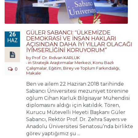
GÜLER SABANCI: “ÜLKEMİZDE
26
DEMOKRASİ VE İNSAN HAKLARI
HAZ
AÇISINDAN DAHA İYİ YILLAR OLACAĞI
İYİMSERLİĞİNİ KORUYORUM”
by
Prof. Dr. Rıdvan KARLUK
in
Stratejik Araştırmalar Merkezi
,
Konu Bazlı
0
Çalışmalar
,
Eğitim, Birey ve Toplum Farkındalığı
,
Makale
Ben ve ailem 22 Haziran 2018 tarihinde
Sabancı Üniversitesi mezuniyet törenine
oğlum Cihan Karluk Bilgisayar Mühendisi
diplomasını aldığı için katıldık. Tören,
Kurucu Mütevelli Heyeti Başkanı Güler
Sabancı, Rektör Prof. Dr. Zehra Sayers ve
Anadolu Üniversitesi Senatosu’nda birlikte
görev yaptığımız şu ...