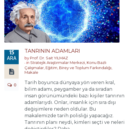
TANRININ ADAMLARI
15
ARA
by
Prof. Dr. Sait YILMAZ
in
Stratejik Araştırmalar Merkezi
,
Konu Bazlı
Çalışmalar
,
Eğitim, Birey ve Toplum Farkındalığı
,
Makale
Tarih boyunca dünyaya yön veren kral,
0
bilim adamı, peygamber ya da sıradan
insan görünümündeki bazı kişiler tanrının
adamlarıydı. Onlar, insanlık için sıra dışı
değişimlere neden oldular. Bu
makalemizde tarih polisliği yapacağız.
Tanrının planı neydi, kimleri seçti ve neleri
değiştirdiler? Daha ...