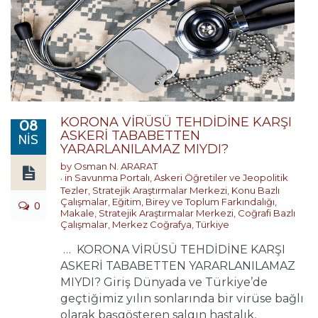
KORONA VİRÜSÜ TEHDİDİNE KARŞI
08
ASKERİ TABABETTEN
NIS
YARARLANILAMAZ MIYDI?
by
Osman N. ARARAT
in
Savunma Portalı
,
Askeri Öğretiler ve Jeopolitik
Tezler
,
Stratejik Araştırmalar Merkezi
,
Konu Bazlı
Çalışmalar
,
Eğitim, Birey ve Toplum Farkındalığı
,
0
Makale
,
Stratejik Araştırmalar Merkezi
,
Coğrafi Bazlı
Çalışmalar
,
Merkez Coğrafya
,
Türkiye
… KORONA VİRÜSÜ TEHDİDİNE KARŞI
ASKERİ TABABETTEN YARARLANILAMAZ
MIYDI? Giriş Dünyada ve Türkiye’de
geçtiğimiz yılın sonlarında bir virüse bağlı
olarak başgösteren salgın hastalık,