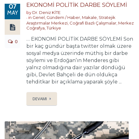
EKONOMİ POLİTİK DARBE SÖYLEMİ
07
MAY
by
Dr. Deniz KİTE
in
Genel
,
Gündem / Haber
,
Makale
,
Stratejik
Araştırmalar Merkezi
,
Coğrafi Bazlı Çalışmalar
,
Merkez
Coğrafya
,
Türkiye
… EKONOMİ POLİTİK DARBE SÖYLEMİ Son
0
bir kaç gündür başta twitter olmak üzere
sosyal medya üzerinde müthiş bir darbe
söylemi ve Erdoğan’ın Menderes gibi
yalnız olmadığına dair yazılar döndüğü
gibi, Devlet Bahçeli de dün oldukça
tehditkar bir açıklama yaparak şöyle ...
DEVAMI