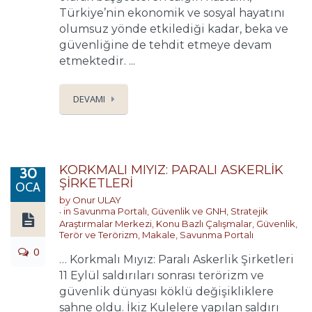
Türkiye’nin ekonomik ve sosyal hayatını
olumsuz yönde etkilediği kadar, beka ve
güvenliğine de tehdit etmeye devam
etmektedir. ...
DEVAMI
KORKMALI MIYIZ: PARALI ASKERLİK
30
ŞİRKETLERİ
OCA
by
Onur ULAY
in
Savunma Portalı
,
Güvenlik ve GNH
,
Stratejik
Araştırmalar Merkezi
,
Konu Bazlı Çalışmalar
,
Güvenlik,
Terör ve Terörizm
,
Makale
,
Savunma Portalı
0
… Korkmalı Mıyız: Paralı Askerlik Şirketleri
11 Eylül saldırıları sonrası terörizm ve
güvenlik dünyası köklü değişikliklere
sahne oldu. İkiz Kulelere yapılan saldırı