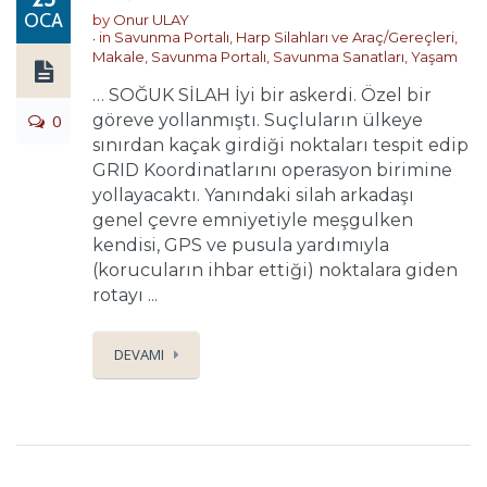
OCA
by
Onur ULAY
in
Savunma Portalı
,
Harp Silahları ve Araç/Gereçleri
,
Makale
,
Savunma Portalı
,
Savunma Sanatları
,
Yaşam
… SOĞUK SİLAH İyi bir askerdi. Özel bir
0
göreve yollanmıştı. Suçluların ülkeye
sınırdan kaçak girdiği noktaları tespit edip
GRID Koordinatlarını operasyon birimine
yollayacaktı. Yanındaki silah arkadaşı
genel çevre emniyetiyle meşgulken
kendisi, GPS ve pusula yardımıyla
(korucuların ihbar ettiği) noktalara giden
rotayı ...
DEVAMI