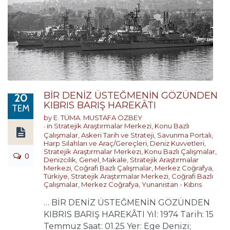
BİR DENİZ ÜSTEĞMENİN GÖZÜNDEN
20
KIBRIS BARIŞ HAREKÂTI
TEM
by
E. TÜMA. MUSTAFA ÖZBEY
in
Stratejik Araştırmalar Merkezi
,
Konu Bazlı
Çalışmalar
,
Askeri Tarih ve Strateji
,
Savunma Portalı
,
Harp Silahları ve Araç/Gereçleri
,
Deniz Kuvvetleri
,
Stratejik Araştırmalar Merkezi
,
Konu Bazlı Çalışmalar
,
0
Denizcilik
,
Genel
,
Makale
,
Stratejik Araştırmalar
Merkezi
,
Coğrafi Bazlı Çalışmalar
,
Merkez Coğrafya
,
Türkiye
,
Stratejik Araştırmalar Merkezi
,
Coğrafi Bazlı
Çalışmalar
,
Merkez Coğrafya
,
Yunanistan - Kıbrıs
… BİR DENİZ ÜSTEĞMENİN GÖZÜNDEN
KIBRIS BARIŞ HAREKÂTI Yıl: 1974 Tarih: 15
Temmuz Saat: 01.25 Yer: Ege Denizi;