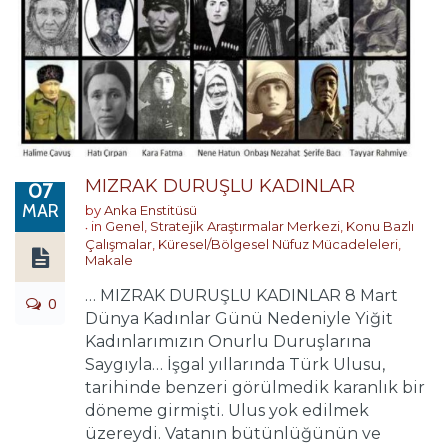
MIZRAK DURUŞLU KADINLAR
07
MAR
by
Anka Enstitüsü
in
Genel
,
Stratejik Araştırmalar Merkezi
,
Konu Bazlı
Çalışmalar
,
Küresel/Bölgesel Nüfuz Mücadeleleri
,
Makale
… MIZRAK DURUŞLU KADINLAR 8 Mart
0
Dünya Kadınlar Günü Nedeniyle Yiğit
Kadınlarımızın Onurlu Duruşlarına
Saygıyla… İşgal yıllarında Türk Ulusu,
tarihinde benzeri görülmedik karanlık bir
döneme girmişti. Ulus yok edilmek
üzereydi. Vatanın bütünlüğünün ve