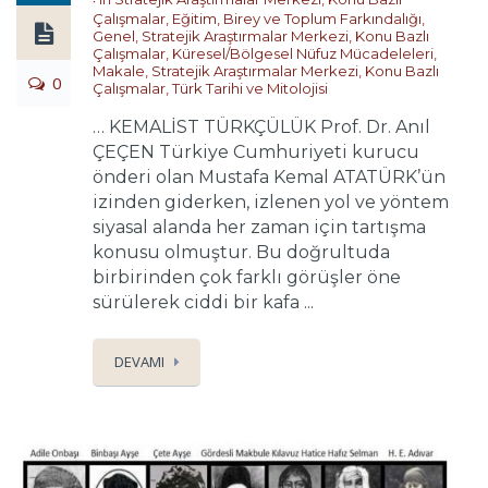
Çalışmalar
,
Eğitim, Birey ve Toplum Farkındalığı
,
Genel
,
Stratejik Araştırmalar Merkezi
,
Konu Bazlı
Çalışmalar
,
Küresel/Bölgesel Nüfuz Mücadeleleri
,
Makale
,
Stratejik Araştırmalar Merkezi
,
Konu Bazlı
0
Çalışmalar
,
Türk Tarihi ve Mitolojisi
… KEMALİST TÜRKÇÜLÜK Prof. Dr. Anıl
ÇEÇEN Türkiye Cumhuriyeti kurucu
önderi olan Mustafa Kemal ATATÜRK’ün
izinden giderken, izlenen yol ve yöntem
siyasal alanda her zaman için tartışma
konusu olmuştur. Bu doğrultuda
birbirinden çok farklı görüşler öne
sürülerek ciddi bir kafa ...
DEVAMI