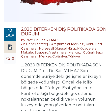
2020 BİTERKEN DIŞ POLİTİKADA SON
12
DURUM
OCA
by
Prof. Dr. Sait YILMAZ
in
Genel
,
Stratejik Araştırmalar Merkezi
,
Konu Bazlı
Çalışmalar
,
Küresel/Bölgesel Nüfuz Mücadeleleri
,
Makale
,
Stratejik Araştırmalar Merkezi
,
Coğrafi Bazlı
Çalışmalar
,
Merkez Coğrafya
,
Türkiye
0
… 2020 BİTERKEN DIŞ POLİTİKADA SON
DURUM Prof. Dr. Sait YILMAZ Son
dönemde Suriye’deki gelişmeler iki ayrı
bölgede yoğunlaştı. Öncelikle İdlib
bölgesinde Türkiye, Esat yönetimin
kontrol ettiği bölgedeki gözetleme
noktalarından çekildi ve M4 yolunun
kuzeyinde yeni gözetleme noktaları
oluşturuyor. Rusya ...