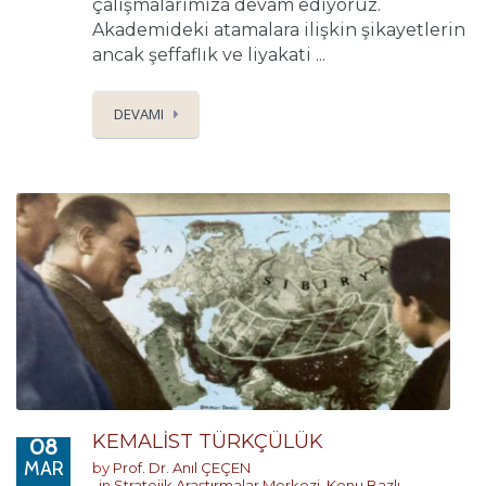
çalışmalarımıza devam ediyoruz.
Akademideki atamalara ilişkin şikayetlerin
ancak şeffaflık ve liyakati ...
DEVAMI
KEMALİST TÜRKÇÜLÜK
08
MAR
by
Prof. Dr. Anıl ÇEÇEN
in
Stratejik Araştırmalar Merkezi
,
Konu Bazlı