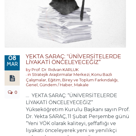
YEKTA SARAÇ: “ÜNİVERSİTELERDE
08
LİYAKATİ ÖNCELEYECEĞİZ”
MAR
by
Prof. Dr. Rıdvan KARLUK
in
Stratejik Araştırmalar Merkezi
,
Konu Bazlı
Çalışmalar
,
Eğitim, Birey ve Toplum Farkındalığı
,
Genel
,
Gündem / Haber
,
Makale
0
… YEKTA SARAÇ: “ÜNİVERSİTELERDE
LİYAKATİ ÖNCELEYECEĞİZ”
Yükseköğretim Kurulu Başkanı sayın Prof.
Dr. Yekta SARAÇ, 11 Şubat Perşembe günü
“Yeni YÖK olarak kaliteyi, şeffaflığı ve
liyakati önceleyerek yeni ve yenilikçi