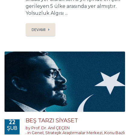
gerileyen 5 ülke arasında yer almıştır.
Yolsuzluk Algısı ...
DEVAMI
BEŞ TARZI SİYASET
22
ŞUB
by
Prof. Dr. Anıl ÇEÇEN
in
Genel
,
Stratejik Araştırmalar Merkezi
,
Konu Bazlı