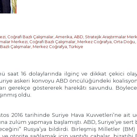
ezi
,
Coğrafi Bazlı Çalışmalar
,
Amerika
,
ABD
,
Stratejik Araştırmalar Mer
ırmalar Merkezi
,
Coğrafi Bazlı Çalışmalar
,
Merkez Coğrafya
,
Orta Doğu
,
 Bazlı Çalışmalar
,
Merkez Coğrafya
,
Türkiye
ü saat 16 dolaylarında ilginç ve dikkat çekici ol
Suriye askeri konvoyu ABD öncülüğündeki koalisyon 
ları gerekçe göstererek harekâtı savundu. Böylece 
şınmış oldu.
stos 2016 tarihinde Suriye Hava Kuvvetleri’ne ait 
ına zulüm yapmaya başlamıştı. ABD, Suriye’ye sert
eceğini” Rusya’ya bildirdi. Birleşmiş Milletler (BM
n ve otorite sağlamak için yaptığı çabalar, bizati