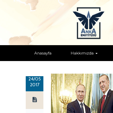
SURİYE’DE ORTAK STRATEJİ!
Home
/
ABD
/
Küresel/Bölgesel Nüfuz Mücadeleleri
/
Makale
/
Anasayfa
Hakkımızda
24/05
2017