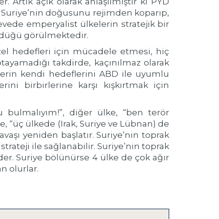
. Artık açık olarak anlaşılmıştır ki PYD
ak Suriye’nin doğusunu rejimden koparıp,
ede emperyalist ülkelerin stratejik bir
ürdüğü görülmektedir.
zel hedefleri için mücadele etmesi, hiç
aptayamadığı takdirde, kaçınılmaz olarak
lkelerin kendi hedeflerini ABD ile uyumlu
ni birbirlerine karşı kışkırtmak için
 bulmalıyım!”, diğer ülke, “ben terör
ke, “üç ülkede (Irak, Suriye ve Lübnan) de
vaşı yeniden başlatır. Suriye’nin toprak
rateji ile sağlanabilir. Suriye’nin toprak
er. Suriye bölünürse 4 ülke de çok ağır
n olurlar.