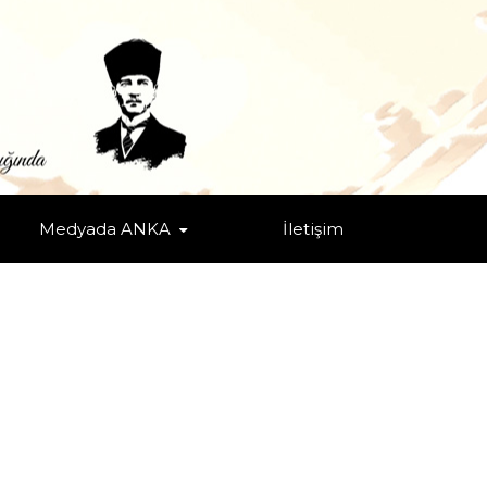
RATEJİ!
Medyada ANKA
İletişim