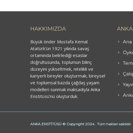
HAKKIMIZDA
ANKA
Büyük önder Mustafa Kemal
Ana 
Atatürk’ün 1921 yılında savaş
Öykü
ortamında belirlediği esaslar
doğrultusunda, toplumun bilinç
Teme
düzeyini yükseltmek, nitelikli ve
Çalı
kariyerli bireyler oluşturmak, bireysel
ve toplumsal bazda çağdaş yaşam
Yayı
modelleri sunmak maksadıyla Anka
Anka
Enstitüsü’nü oluşturduk.
ANKA ENSTİTÜSÜ © Copyright 2024. Tüm hakları saklıdır.