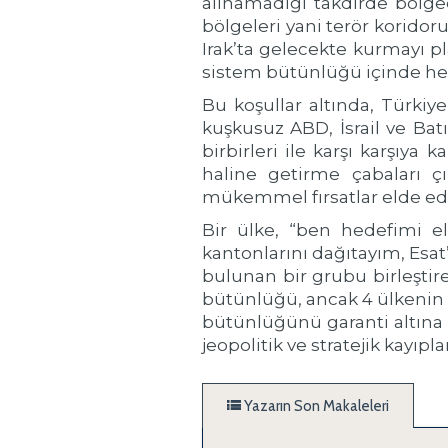
alınamadığı takdirde bölged
bölgeleri yani terör koridor
Irak’ta gelecekte kurmayı p
sistem bütünlüğü içinde hed
Bu koşullar altında, Türkiy
kuşkusuz ABD, İsrail ve Batı
birbirleri ile karşı karşıya
haline getirme çabaları çı
mükemmel fırsatlar elde ed
Bir ülke, “ben hedefimi el
kantonlarını dağıtayım, Esat’
bulunan bir grubu birleştire
bütünlüğü, ancak 4 ülkenin sö
bütünlüğünü garanti altına 
jeopolitik ve stratejik kayıp
Yazarın Son Makaleleri