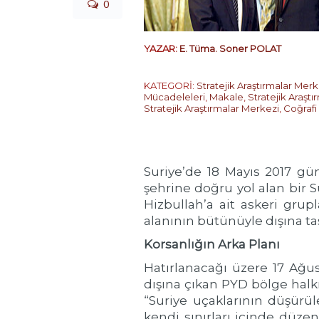
0
YAZAR:
E. Tüma. Soner POLAT
KATEGORİ:
Stratejik Araştırmalar Merk
Mücadeleleri
,
Makale
,
Stratejik Araşt
Stratejik Araştırmalar Merkezi
,
Coğrafi
Suriye’de 18 Mayıs 2017 gün
şehrine doğru yol alan bir 
Hizbullah’a ait askeri grup
alanının bütünüyle dışına ta
Korsanlığın Arka Planı
Hatırlanacağı üzere 17 Ağu
dışına çıkan PYD bölge halk
“Suriye uçaklarının düşürül
kendi sınırları içinde düze