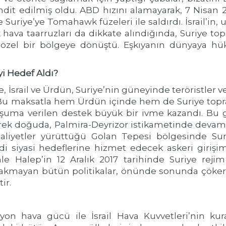
ehdit edilmiş oldu. ABD hızını alamayarak, 7 Nisan 
e Suriye’ye Tomahawk füzeleri ile saldırdı. İsrail’in
 hava taarruzları da dikkate alındığında, Suriye top
 özel bir bölgeye dönüştü. Eşkıyanın dünyaya h
yi Hedef Aldı?
e, İsrail ve Ürdün, Suriye’nin güneyinde teröristler 
ı. Bu maksatla hem Ürdün içinde hem de Suriye topr
şuma verilen destek büyük bir ivme kazandı. Bu gir
rek doğuda, Palmira-Deyrizor istikametinde devam 
 faaliyetler yürüttüğü Golan Tepesi bölgesinde Sur
i siyasi hedeflerine hizmet edecek askeri girişi
e Halep’in 12 Aralık 2017 tarihinde Suriye reji
bakmayan bütün politikalar, önünde sonunda çöker. 
ir.
n hava gücü ile İsrail Hava Kuvvetleri’nin kural