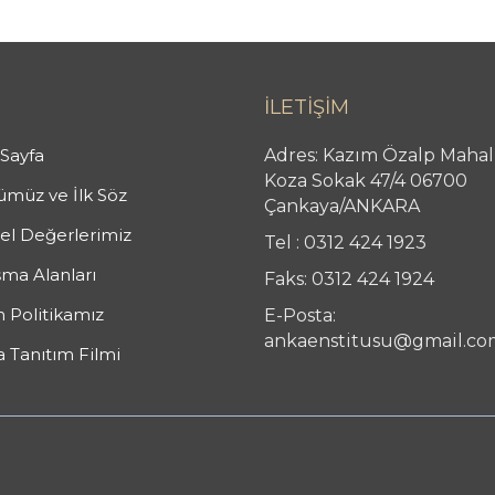
İLETİŞİM
Sayfa
Adres: Kazım Özalp Mahal
Koza Sokak 47/4 06700
müz ve İlk Söz
Çankaya/ANKARA
l Değerlerimiz
Tel : 0312 424 1923
şma Alanları
Faks: 0312 424 1924
n Politikamız
E-Posta:
ankaenstitusu@gmail.co
 Tanıtım Filmi