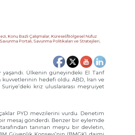
kezi
,
Konu Bazlı Çalışmalar
,
Küresel/Bölgesel Nüfuz
Savunma Portalı
,
Savunma Politikaları ve Stratejileri
,
ay yaşandı. Ülkenin güneyindeki El Tanf
kuvvetlerinin hedefi oldu. ABD, İran ve
Suriye’deki kriz uluslararası meşruiyet
uçaklar PYD mevzilerini vurdu. Denetim
 bir mesaj gönderdi. Benzer bir eylemde
) tarafından tanınan meşru bir devletin,
hi BM Güvenlik Konseyi’nin (BMGK) daimi