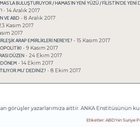
AMAS’LA BULUŞTURUYOR / HAMAS’IN YENİ YÜZÜ / FİLİSTİN’DE YEN
- 14 Aralık 2017
!
- 8 Aralık 2017
N VE ABD
 23 Kasım 2017
asım 2017
- 15 Kasım 2017
RLEŞİK ARAP EMİRLİKLERİ NEREYE?
- 9 Kasım 2017
EOPOLİTİK!
- 24 Ekim 2017
RASI DÜZEN
- 14 Ekim 2017
Ü DÖNEM
- 8 Ekim 2017
ATILIYOR MU’ DEDİNİZ?
alan görüşler yazarlarımıza aittir. ANKA Enstitüsünün k
Etiketler:
ABD'nin Suriye Po