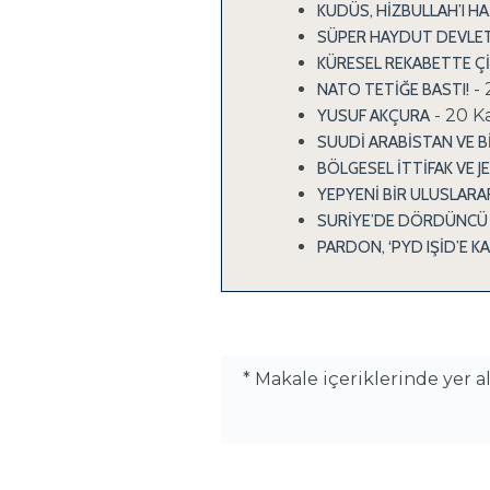
KUDÜS, HİZBULLAH’I H
SÜPER HAYDUT DEVLET
KÜRESEL REKABETTE Çİ
-
NATO TETİĞE BASTI!
- 20 K
YUSUF AKÇURA
SUUDİ ARABİSTAN VE Bİ
BÖLGESEL İTTİFAK VE J
YEPYENİ BİR ULUSLARA
SURİYE’DE DÖRDÜNC
PARDON, ‘PYD IŞİD’E K
* Makale içeriklerinde yer 