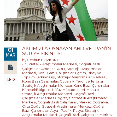
AKLIMIZLA OYNAYAN ABD VE İRAN’IN
01
SURİYE SIKINTISI
MAR
by
Ceyhun BOZKURT
in
Stratejik Araştırmalar Merkezi
,
Coğrafi Bazlı
Çalışmalar
,
Amerika
,
ABD
,
Stratejik Araştırmalar
Merkezi
,
Konu Bazlı Çalışmalar
,
Eğitim, Birey ve
Toplum Farkındalığı
,
Stratejik Araştırmalar Merkezi
,
0
Konu Bazlı Çalışmalar
,
Güvenlik, Terör ve Terörizm
,
Stratejik Araştırmalar Merkezi
,
Konu Bazlı Çalışmalar
,
Küresel/Bölgesel Nüfuz Mücadeleleri
,
Makale
,
Stratejik Araştırmalar Merkezi
,
Coğrafi Bazlı
Çalışmalar
,
Merkez Coğrafya
,
Stratejik Araştırmalar
Merkezi
,
Coğrafi Bazlı Çalışmalar
,
Merkez Coğrafya
,
Orta Doğu
,
Stratejik Araştırmalar Merkezi
,
Coğrafi
Bazlı Çalışmalar
,
Asya - Pasifik
,
Rusya
,
Stratejik
Araştırmalar Merkezi
,
Coğrafi Bazlı Çalışmalar
,
Merkez