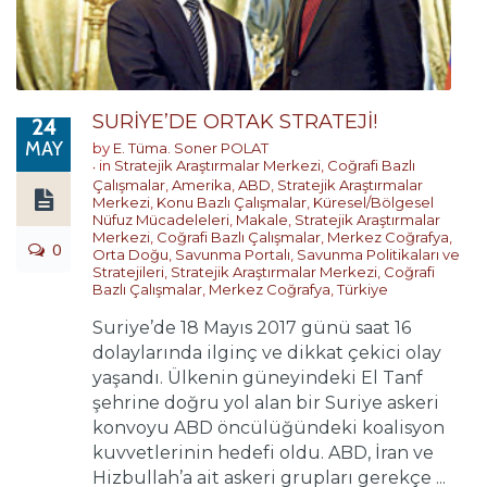
SURİYE’DE ORTAK STRATEJİ!
24
MAY
by
E. Tüma. Soner POLAT
in
Stratejik Araştırmalar Merkezi
,
Coğrafi Bazlı
Çalışmalar
,
Amerika
,
ABD
,
Stratejik Araştırmalar
Merkezi
,
Konu Bazlı Çalışmalar
,
Küresel/Bölgesel
Nüfuz Mücadeleleri
,
Makale
,
Stratejik Araştırmalar
Merkezi
,
Coğrafi Bazlı Çalışmalar
,
Merkez Coğrafya
,
0
Orta Doğu
,
Savunma Portalı
,
Savunma Politikaları ve
Stratejileri
,
Stratejik Araştırmalar Merkezi
,
Coğrafi
Bazlı Çalışmalar
,
Merkez Coğrafya
,
Türkiye
Suriye’de 18 Mayıs 2017 günü saat 16
dolaylarında ilginç ve dikkat çekici olay
yaşandı. Ülkenin güneyindeki El Tanf
şehrine doğru yol alan bir Suriye askeri
konvoyu ABD öncülüğündeki koalisyon
kuvvetlerinin hedefi oldu. ABD, İran ve
Hizbullah’a ait askeri grupları gerekçe ...