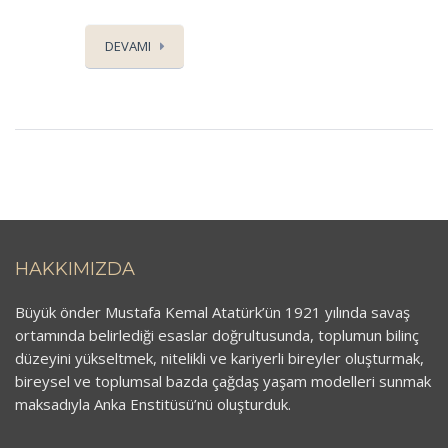
DEVAMI
HAKKIMIZDA
Büyük önder Mustafa Kemal Atatürk’ün 1921 yılında savaş
ortamında belirlediği esaslar doğrultusunda, toplumun bilinç
düzeyini yükseltmek, nitelikli ve kariyerli bireyler oluşturmak,
bireysel ve toplumsal bazda çağdaş yaşam modelleri sunmak
maksadıyla Anka Enstitüsü’nü oluşturduk.