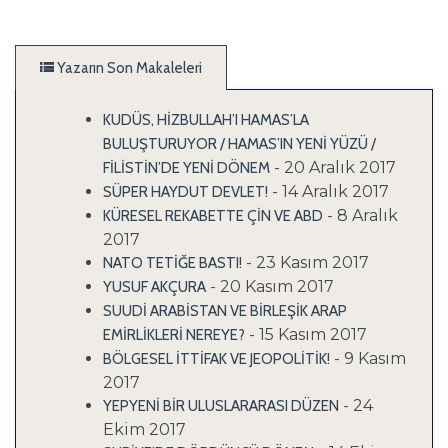
Yazarın Son Makaleleri
KUDÜS, HİZBULLAH’I HAMAS’LA
BULUŞTURUYOR / HAMAS’IN YENİ YÜZÜ /
- 20 Aralık 2017
FİLİSTİN’DE YENİ DÖNEM
- 14 Aralık 2017
SÜPER HAYDUT DEVLET!
- 8 Aralık
KÜRESEL REKABETTE ÇİN VE ABD
2017
- 23 Kasım 2017
NATO TETİĞE BASTI!
- 20 Kasım 2017
YUSUF AKÇURA
SUUDİ ARABİSTAN VE BİRLEŞİK ARAP
- 15 Kasım 2017
EMİRLİKLERİ NEREYE?
- 9 Kasım
BÖLGESEL İTTİFAK VE JEOPOLİTİK!
2017
- 24
YEPYENİ BİR ULUSLARARASI DÜZEN
Ekim 2017