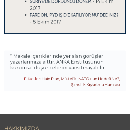
- 14 Ekim
SURİYE’DE DÖRDÜNCÜ DÖNEM
2017
PARDON, ‘PYD IŞİD’E KATILIYOR MU’ DEDİNİZ?
- 8 Ekim 2017
* Makale içeriklerinde yer alan görüşler
yazarlarımıza aittir. ANKA Enstitüsünün
kurumsal düşüncelerini yansıtmayabilir.
Etiketler:
Hain Plan
,
Müttefik
,
NATO'nun Hedefi Ne?
,
Şimdilik Kışkırtma Hamlesi
HAKKIMIZDA