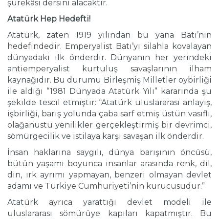
şürekâsı dersini alacaktır.
Atatürk Hep Hedefti!
Atatürk, zaten 1919 yılından bu yana Batı’nın
hedefindedir. Emperyalist Batı’yı silahla kovalayan
dünyadaki ilk önderdir. Dünyanın her yerindeki
antiemperyalist kurtuluş savaşlarının ilham
kaynağıdır. Bu durumu Birleşmiş Milletler oybirliği
ile aldığı “1981 Dünyada Atatürk Yılı” kararında şu
şekilde tescil etmiştir: “Atatürk uluslararası anlayış,
işbirliği, barış yolunda çaba sarf etmiş üstün vasıflı,
olağanüstü yenilikler gerçekleştirmiş bir devrimci,
sömürgecilik ve istilaya karşı savaşan ilk önderdir.
İnsan haklarına saygılı, dünya barışının öncüsü,
bütün yaşamı boyunca insanlar arasında renk, dil,
din, ırk ayrımı yapmayan, benzeri olmayan devlet
adamı ve Türkiye Cumhuriyeti’nin kurucusudur.”
Atatürk ayrıca yarattığı devlet modeli ile
uluslararası sömürüye kapıları kapatmıştır. Bu