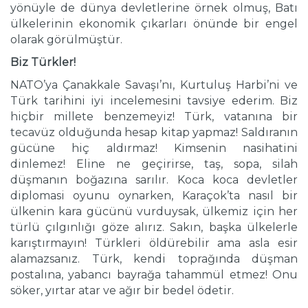
yönüyle de dünya devletlerine örnek olmuş, Batı
ülkelerinin ekonomik çıkarları önünde bir engel
olarak görülmüştür.
Biz Türkler!
NATO’ya Çanakkale Savaşı’nı, Kurtuluş Harbi’ni ve
Türk tarihini iyi incelemesini tavsiye ederim. Biz
hiçbir millete benzemeyiz! Türk, vatanına bir
tecavüz olduğunda hesap kitap yapmaz! Saldıranın
gücüne hiç aldırmaz! Kimsenin nasihatini
dinlemez! Eline ne geçirirse, taş, sopa, silah
düşmanın boğazına sarılır. Koca koca devletler
diplomasi oyunu oynarken, Karaçok’ta nasıl bir
ülkenin kara gücünü vurduysak, ülkemiz için her
türlü çılgınlığı göze alırız. Sakın, başka ülkelerle
karıştırmayın! Türkleri öldürebilir ama asla esir
alamazsanız. Türk, kendi toprağında düşman
postalına, yabancı bayrağa tahammül etmez! Onu
söker, yırtar atar ve ağır bir bedel ödetir.