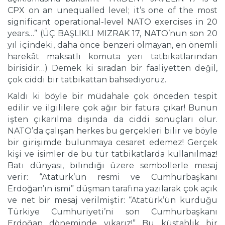
CPX on an unequalled level; it’s one of the most
significant operational-level NATO exercises in 20
years…” (ÜÇ BAŞLIKLI MIZRAK 17, NATO’nun son 20
yıl içindeki, daha önce benzeri olmayan, en önemli
harekât maksatlı komuta yeri tatbikatlarından
birisidir…) Demek ki sıradan bir faaliyetten değil,
çok ciddi bir tatbikattan bahsediyoruz.
Kaldı ki böyle bir müdahale çok önceden tespit
edilir ve ilgililere çok ağır bir fatura çıkar! Bunun
işten çıkarılma dışında da ciddi sonuçları olur.
NATO’da çalışan herkes bu gerçekleri bilir ve böyle
bir girişimde bulunmaya cesaret edemez! Gerçek
kişi ve isimler de bu tür tatbikatlarda kullanılmaz!
Batı dünyası, bilindiği üzere sembollerle mesaj
verir: “Atatürk’ün resmi ve Cumhurbaşkanı
Erdoğan’ın ismi” düşman tarafına yazılarak çok açık
ve net bir mesaj verilmiştir: “Atatürk’ün kurduğu
Türkiye Cumhuriyeti’ni son Cumhurbaşkanı
Erdoğan döneminde yıkarız!” Bu küstahlık bir