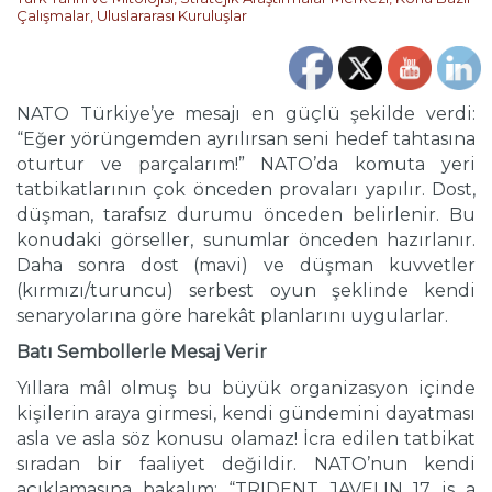
Çalışmalar
,
Uluslararası Kuruluşlar
NATO Türkiye’ye mesajı en güçlü şekilde verdi:
“Eğer yörüngemden ayrılırsan seni hedef tahtasına
oturtur ve parçalarım!” NATO’da komuta yeri
tatbikatlarının çok önceden provaları yapılır. Dost,
düşman, tarafsız durumu önceden belirlenir. Bu
konudaki görseller, sunumlar önceden hazırlanır.
Daha sonra dost (mavi) ve düşman kuvvetler
(kırmızı/turuncu) serbest oyun şeklinde kendi
senaryolarına göre harekât planlarını uygularlar.
Batı Sembollerle Mesaj Verir
Yıllara mâl olmuş bu büyük organizasyon içinde
kişilerin araya girmesi, kendi gündemini dayatması
asla ve asla söz konusu olamaz! İcra edilen tatbikat
sıradan bir faaliyet değildir. NATO’nun kendi
açıklamasına bakalım: “TRIDENT JAVELIN 17 is a