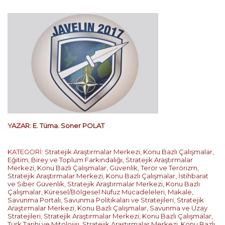
YAZAR:
E. Tüma. Soner POLAT
KATEGORİ:
Stratejik Araştırmalar Merkezi
,
Konu Bazlı Çalışmalar
,
Eğitim, Birey ve Toplum Farkındalığı
,
Stratejik Araştırmalar
Merkezi
,
Konu Bazlı Çalışmalar
,
Güvenlik, Terör ve Terörizm
,
Stratejik Araştırmalar Merkezi
,
Konu Bazlı Çalışmalar
,
İstihbarat
ve Siber Güvenlik
,
Stratejik Araştırmalar Merkezi
,
Konu Bazlı
Çalışmalar
,
Küresel/Bölgesel Nüfuz Mücadeleleri
,
Makale
,
Savunma Portalı
,
Savunma Politikaları ve Stratejileri
,
Stratejik
Araştırmalar Merkezi
,
Konu Bazlı Çalışmalar
,
Savunma ve Uzay
Stratejileri
,
Stratejik Araştırmalar Merkezi
,
Konu Bazlı Çalışmalar
,
Türk Tarihi ve Mitolojisi
,
Stratejik Araştırmalar Merkezi
,
Konu Bazlı