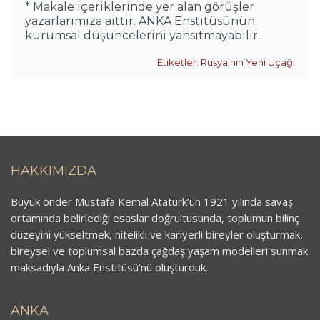
* Makale içeriklerinde yer alan görüşler
yazarlarımıza aittir. ANKA Enstitüsünün
kurumsal düşüncelerini yansıtmayabilir.
Etiketler:
Rusya'nın Yeni Uçağı
HAKKIMIZDA
Büyük önder Mustafa Kemal Atatürk’ün 1921 yılında savaş
ortamında belirlediği esaslar doğrultusunda, toplumun bilinç
düzeyini yükseltmek, nitelikli ve kariyerli bireyler oluşturmak,
bireysel ve toplumsal bazda çağdaş yaşam modelleri sunmak
maksadıyla Anka Enstitüsü’nü oluşturduk.
ANKA