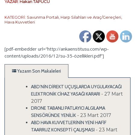
YAZAR:
Hakan TAPUCU
KATEGORİ:
Savunma Portalı
,
Harp Silahları ve Araç/Gereçleri
,
Hava Kuvvetleri
[pdf-embedder url=”http://ankaenstitusu.com/wp-
content/uploads/2016/12/su-35-özellikleri.pdf”]
Yazarın Son Makaleleri
ABD’NİN DİREKT UÇUŞLARDA UYGULAYACAĞI
- 27 Mart
ELEKTRONİK CİHAZ YASAĞI KARARI
2017
DRONE TABANLI PATLAYICI ALGILAMA
- 23 Mart 2017
SENSÖRÜNDE YENİLİK
ABD HAVA KUVVETLERİNİN YENİ HAFİF
- 23 Mart
TAARRUZ KONSEPTİ ÇALIŞMASI