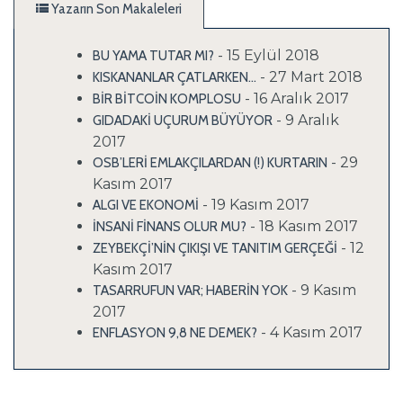
Yazarın Son Makaleleri
- 15 Eylül 2018
BU YAMA TUTAR MI?
- 27 Mart 2018
KISKANANLAR ÇATLARKEN…
- 16 Aralık 2017
BİR BİTCOİN KOMPLOSU
- 9 Aralık
GIDADAKİ UÇURUM BÜYÜYOR
2017
- 29
OSB’LERİ EMLAKÇILARDAN (!) KURTARIN
Kasım 2017
- 19 Kasım 2017
ALGI VE EKONOMİ
- 18 Kasım 2017
İNSANİ FİNANS OLUR MU?
- 12
ZEYBEKÇİ’NİN ÇIKIŞI VE TANITIM GERÇEĞİ
Kasım 2017
- 9 Kasım
TASARRUFUN VAR; HABERİN YOK
2017
- 4 Kasım 2017
ENFLASYON 9,8 NE DEMEK?