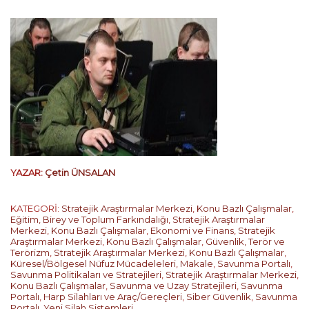
YAZAR:
Çetin ÜNSALAN
KATEGORİ:
Stratejik Araştırmalar Merkezi
,
Konu Bazlı Çalışmalar
,
Eğitim, Birey ve Toplum Farkındalığı
,
Stratejik Araştırmalar
Merkezi
,
Konu Bazlı Çalışmalar
,
Ekonomi ve Finans
,
Stratejik
Araştırmalar Merkezi
,
Konu Bazlı Çalışmalar
,
Güvenlik, Terör ve
Terörizm
,
Stratejik Araştırmalar Merkezi
,
Konu Bazlı Çalışmalar
,
Küresel/Bölgesel Nüfuz Mücadeleleri
,
Makale
,
Savunma Portalı
,
Savunma Politikaları ve Stratejileri
,
Stratejik Araştırmalar Merkezi
,
Konu Bazlı Çalışmalar
,
Savunma ve Uzay Stratejileri
,
Savunma
Portalı
,
Harp Silahları ve Araç/Gereçleri
,
Siber Güvenlik
,
Savunma
Portalı
,
Yeni Silah Sistemleri