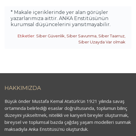
* Makale içeriklerinde yer alan görüşler
yazarlarımıza aittir. ANKA Enstitüsünün
kurumsal düşüncelerini yansıtmayabilir.
Etiketler:
Siber Güvenlik
,
Siber Savunma
,
Siber Taarruz
,
Siber Uzayda Var olmak
HAKKIMIZDA
Büyük önder Mustafa Kemal Atatürk’ün 1921 yılında savaş
ortamında belirlediği esaslar doğrultusunda, toplumun bilinç
düzeyini yükseltmek, nitelikli ve kariyerli bireyler oluşturmak,
bireysel ve toplumsal bazda çağdaş yaşam modelleri sunmak
maksadıyla Anka Enstitüsü’nü oluşturduk.