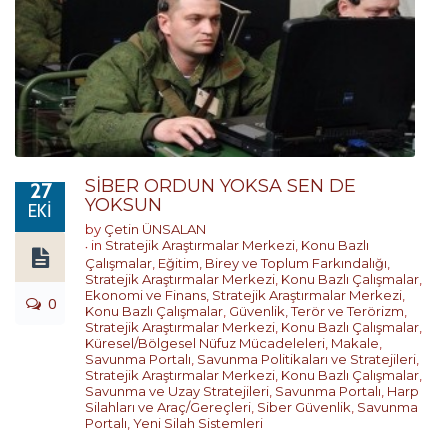
SİBER ORDUN YOKSA SEN DE
27
YOKSUN
EKI
by
Çetin ÜNSALAN
in
Stratejik Araştırmalar Merkezi
,
Konu Bazlı
Çalışmalar
,
Eğitim, Birey ve Toplum Farkındalığı
,
Stratejik Araştırmalar Merkezi
,
Konu Bazlı Çalışmalar
,
Ekonomi ve Finans
,
Stratejik Araştırmalar Merkezi
,
0
Konu Bazlı Çalışmalar
,
Güvenlik, Terör ve Terörizm
,
Stratejik Araştırmalar Merkezi
,
Konu Bazlı Çalışmalar
,
Küresel/Bölgesel Nüfuz Mücadeleleri
,
Makale
,
Savunma Portalı
,
Savunma Politikaları ve Stratejileri
,
Stratejik Araştırmalar Merkezi
,
Konu Bazlı Çalışmalar
,
Savunma ve Uzay Stratejileri
,
Savunma Portalı
,
Harp
Silahları ve Araç/Gereçleri
,
Siber Güvenlik
,
Savunma
Portalı
,
Yeni Silah Sistemleri