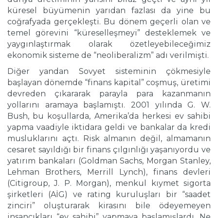
küresel büyümenin yarıdan fazlası da yine bu
coğrafyada gerçekleşti. Bu dönem geçerli olan ve
temel görevini “küreselleşmeyi” desteklemek ve
yaygınlaştırmak olarak özetleyebileceğimiz
ekonomik sisteme de “neoliberalizm” adı verilmişti.
Diğer yandan Sovyet sisteminin çökmesiyle
başlayan dönemde “finans kapital” coşmuş, üretimi
devreden çıkararak parayla para kazanmanın
yollarını aramaya başlamıştı. 2001 yılında G. W.
Bush, bu koşullarda, Amerika’da herkesi ev sahibi
yapma vaadiyle iktidara geldi ve bankalar da kredi
musluklarını açtı. Risk almanın değil, almamanın
cesaret sayıldığı bir finans çılgınlığı yaşanıyordu ve
yatırım bankaları (Goldman Sachs, Morgan Stanley,
Lehman Brothers, Merrill Lynch), finans devleri
(Citigroup, J. P. Morgan), menkul kıymet sigorta
şirketleri (AİG) ve rating kuruluşları bir “saadet
zinciri” oluşturarak kirasını bile ödeyemeyen
insancıkları “ev sahibi” yapmaya başlamışlardı. Ne