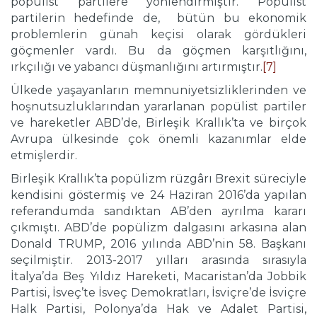
popülist partilere yönlendirmiştir. Popülist
partilerin hedefinde de, bütün bu ekonomik
problemlerin günah keçisi olarak gördükleri
göçmenler vardı. Bu da göçmen karşıtlığını,
ırkçılığı ve yabancı düşmanlığını artırmıştır.
[7]
Ülkede yaşayanların memnuniyetsizliklerinden ve
hoşnutsuzluklarından yararlanan popülist partiler
ve hareketler ABD’de, Birleşik Krallık’ta ve birçok
Avrupa ülkesinde çok önemli kazanımlar elde
etmişlerdir.
Birleşik Krallık’ta popülizm rüzgârı Brexit süreciyle
kendisini göstermiş ve 24 Haziran 2016’da yapılan
referandumda sandıktan AB’den ayrılma kararı
çıkmıştı. ABD’de popülizm dalgasını arkasına alan
Donald TRUMP, 2016 yılında ABD’nin 58. Başkanı
seçilmiştir. 2013-2017 yılları arasında sırasıyla
İtalya’da Beş Yıldız Hareketi, Macaristan’da Jobbik
Partisi, İsveç’te İsveç Demokratları, İsviçre’de İsviçre
Halk Partisi, Polonya’da Hak ve Adalet Partisi,