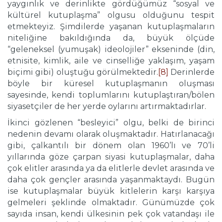
yaygınlık ve derinlikte gördüğümüz “sosyal ve
kültürel kutuplaşma” olgusu olduğunu tespit
etmekteyiz. Şimdilerde yaşanan kutuplaşmaların
niteliğine bakıldığında da, büyük ölçüde
“geleneksel (yumuşak) ideolojiler” ekseninde (din,
etnisite, kimlik, aile ve cinselliğe yaklaşım, yaşam
biçimi gibi) oluştuğu görülmektedir.
[8]
Derinlerde
böyle bir küresel kutuplaşmanın oluşması
sayesinde, kendi toplumlarını kutuplaştıran/bölen
siyasetçiler de her yerde oylarını artırmaktadırlar.
İkinci gözlenen “besleyici” olgu, belki de birinci
nedenin devamı olarak oluşmaktadır. Hatırlanacağı
gibi, çalkantılı bir dönem olan 1960’lı ve 70’li
yıllarında göze çarpan siyasi kutuplaşmalar, daha
çok elitler arasında ya da elitlerle devlet arasında ve
daha çok gençler arasında yaşanmaktaydı. Bugün
ise kutuplaşmalar büyük kitlelerin karşı karşıya
gelmeleri şeklinde olmaktadır. Günümüzde çok
sayıda insan, kendi ülkesinin pek çok vatandaşı ile