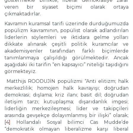
göstermekle birlikte, liberal demokrasiye zarar
veren bir siyaset biçimi olarak ortaya
çıkmaktadırlar.
Kavramın kuramsal tarifi üzerinde durduğumuzda
popülizm kavramının, popülist olarak adlandırılan
liderlerin söylemleri ve iktidara gelme yolları
dikkate alınarak çeşitli politik kuramcılar ve
akademisyenler tarafından farklı biçimlerde
tanımlanmaya çalışıldığı görülmektedir. Ancak
aşağıdaki iki tarifin “en kapsayıcı” niteliği taşıdığını
görmekteyiz.
Matthijs ROODUJİN popülizmi “Anti elitizm; halk
merkezlilik; homojen halk kavrayışı; doğrudan
demokrasi; dışlama; kriz ilanı; basit dil; doğrudan
iletişim tarzı; kutuplaşma; dışarıdanlık imgesi;
liderliğin merkezileşmesi; lider ve takipçileri
arasında gevşekçe dolayımlanmış bir ilişki” olarak;
[4]
Hollandalı Sosyal bilimci Cas Mudde’de
“demokratik olmayan liberalizme karşı liberal