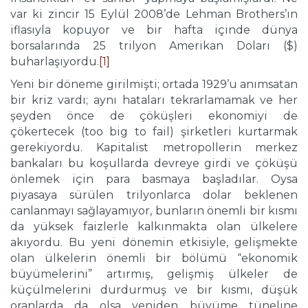
var ki zincir 15 Eylül 2008’de Lehman Brothers’ın
iflasıyla kopuyor ve bir hafta içinde dünya
borsalarında 25 trilyon Amerikan Doları ($)
buharlaşıyordu.
[1]
Yeni bir döneme girilmişti; ortada 1929’u anımsatan
bir kriz vardı; aynı hataları tekrarlamamak ve her
şeyden önce de çöküşleri ekonomiyi de
çökertecek (too big to fail) şirketleri kurtarmak
gerekiyordu. Kapitalist metropollerin merkez
bankaları bu koşullarda devreye girdi ve çöküşü
önlemek için para basmaya başladılar. Oysa
piyasaya sürülen trilyonlarca dolar beklenen
canlanmayı sağlayamıyor, bunların önemli bir kısmı
da yüksek faizlerle kalkınmakta olan ülkelere
akıyordu. Bu yeni dönemin etkisiyle, gelişmekte
olan ülkelerin önemli bir bölümü “ekonomik
büyümelerini” artırmış, gelişmiş ülkeler de
küçülmelerini durdurmuş ve bir kısmı, düşük
oranlarda da olsa yeniden büyüme tüneline