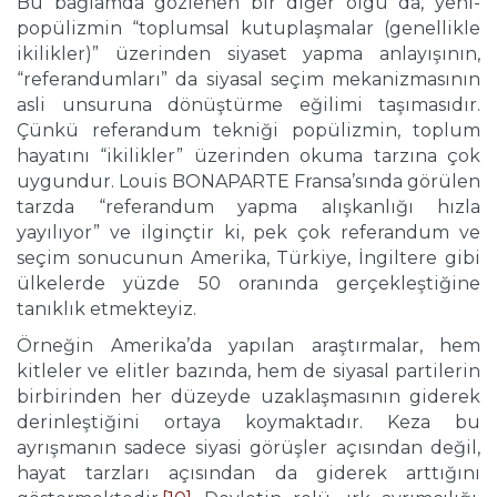
Bu bağlamda gözlenen bir diğer olgu da, yeni-
popülizmin “toplumsal kutuplaşmalar (genellikle
ikilikler)” üzerinden siyaset yapma anlayışının,
“referandumları” da siyasal seçim mekanizmasının
asli unsuruna dönüştürme eğilimi taşımasıdır.
Çünkü referandum tekniği popülizmin, toplum
hayatını “ikilikler” üzerinden okuma tarzına çok
uygundur. Louis BONAPARTE Fransa’sında görülen
tarzda “referandum yapma alışkanlığı hızla
yayılıyor” ve ilginçtir ki, pek çok referandum ve
seçim sonucunun Amerika, Türkiye, İngiltere gibi
ülkelerde yüzde 50 oranında gerçekleştiğine
tanıklık etmekteyiz.
Örneğin Amerika’da yapılan araştırmalar, hem
kitleler ve elitler bazında, hem de siyasal partilerin
birbirinden her düzeyde uzaklaşmasının giderek
derinleştiğini ortaya koymaktadır. Keza bu
ayrışmanın sadece siyasi görüşler açısından değil,
hayat tarzları açısından da giderek arttığını