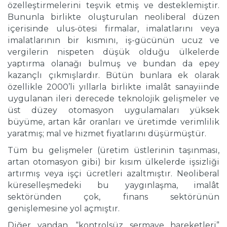
özelleştirmelerini teşvik etmiş ve desteklemiştir.
Bununla birlikte oluşturulan neoliberal düzen
içerisinde ulus-ötesi firmalar, imalatlarını veya
imalatlarının bir kısmını, iş-gücünün ucuz ve
vergilerin nispeten düşük olduğu ülkelerde
yaptırma olanağı bulmuş ve bundan da epey
kazançlı çıkmışlardır. Bütün bunlara ek olarak
özellikle 2000’li yıllarla birlikte imalât sanayiinde
uygulanan ileri derecede teknolojik gelişmeler ve
üst düzey otomasyon uygulamaları yüksek
büyüme, artan kâr oranları ve üretimde verimlilik
yaratmış; mal ve hizmet fiyatlarını düşürmüştür.
Tüm bu gelişmeler (üretim üstlerinin taşınması,
artan otomasyon gibi) bir kısım ülkelerde işsizliği
artırmış veya işçi ücretleri azaltmıştır. Neoliberal
küreselleşmedeki bu yaygınlaşma, imalât
sektöründen çok, finans sektörünün
genişlemesine yol açmıştır.
Diğer yandan, “kontrolsüz sermaye hareketleri”