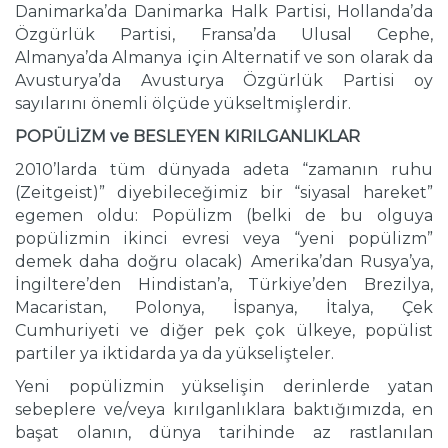
Danimarka’da Danimarka Halk Partisi, Hollanda’da
Özgürlük Partisi, Fransa’da Ulusal Cephe,
Almanya’da Almanya için Alternatif ve son olarak da
Avusturya’da Avusturya Özgürlük Partisi oy
sayılarını önemli ölçüde yükseltmişlerdir.
POPÜLİZM ve BESLEYEN KIRILGANLIKLAR
2010’larda tüm dünyada adeta “zamanın ruhu
(Zeitgeist)” diyebileceğimiz bir “siyasal hareket”
egemen oldu: Popülizm (belki de bu olguya
popülizmin ikinci evresi veya “yeni popülizm”
demek daha doğru olacak) Amerika’dan Rusya’ya,
İngiltere’den Hindistan’a, Türkiye’den Brezilya,
Macaristan, Polonya, İspanya, İtalya, Çek
Cumhuriyeti ve diğer pek çok ülkeye, popülist
partiler ya iktidarda ya da yükselişteler.
Yeni popülizmin yükselişin derinlerde yatan
sebeplere ve/veya kırılganlıklara baktığımızda, en
başat olanın, dünya tarihinde az rastlanılan