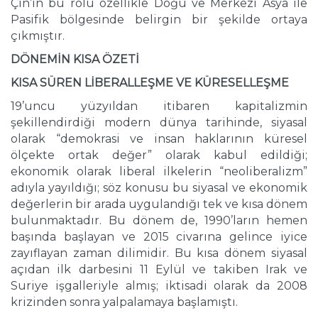
Çin’in bu rolü özellikle Doğu ve Merkezi Asya ile
Pasifik bölgesinde belirgin bir şekilde ortaya
çıkmıştır.
DÖNEMİN KISA ÖZETİ
KISA SÜREN LİBERALLEŞME VE KÜRESELLEŞME
19’uncu yüzyıldan itibaren kapitalizmin
şekillendirdiği modern dünya tarihinde, siyasal
olarak “demokrasi ve insan haklarının küresel
ölçekte ortak değer” olarak kabul edildiği;
ekonomik olarak liberal ilkelerin “neoliberalizm”
adıyla yayıldığı; söz konusu bu siyasal ve ekonomik
değerlerin bir arada uygulandığı tek ve kısa dönem
bulunmaktadır. Bu dönem de, 1990’ların hemen
başında başlayan ve 2015 civarına gelince iyice
zayıflayan zaman dilimidir. Bu kısa dönem siyasal
açıdan ilk darbesini 11 Eylül ve takiben Irak ve
Suriye işgalleriyle almış; iktisadi olarak da 2008
krizinden sonra yalpalamaya başlamıştı.