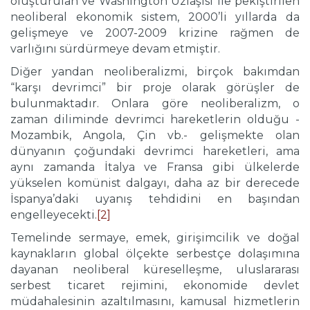
oluşturulan ve Washington Uzlaşısı ile pekiştirilen
neoliberal ekonomik sistem, 2000’li yıllarda da
gelişmeye ve 2007-2009 krizine rağmen de
varlığını sürdürmeye devam etmiştir.
Diğer yandan neoliberalizmi, birçok bakımdan
“karşı devrimci” bir proje olarak görüşler de
bulunmaktadır. Onlara göre neoliberalizm, o
zaman diliminde devrimci hareketlerin olduğu -
Mozambik, Angola, Çin vb.- gelişmekte olan
dünyanın çoğundaki devrimci hareketleri, ama
aynı zamanda İtalya ve Fransa gibi ülkelerde
yükselen komünist dalgayı, daha az bir derecede
İspanya’daki uyanış tehdidini en başından
engelleyecekti.
[2]
Temelinde sermaye, emek, girişimcilik ve doğal
kaynakların global ölçekte serbestçe dolaşımına
dayanan neoliberal küreselleşme, uluslararası
serbest ticaret rejimini, ekonomide devlet
müdahalesinin azaltılmasını, kamusal hizmetlerin