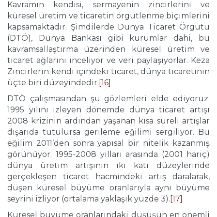
Kavramın kendisi, sermayenin zincirlerini ve
küresel üretim ve ticaretin örgütlenme biçimlerini
kapsamaktadır. Şimdilerde Dünya Ticaret Örgütü
(DTÖ), Dünya Bankası gibi kurumlar dahi, bu
kavramsallaştırma üzerinden küresel üretim ve
ticaret ağlarını inceliyor ve veri paylaşıyorlar. Keza
Zincirlerin kendi içindeki ticaret, dünya ticaretinin
üçte biri düzeyindedir.
[16]
DTÖ çalışmasından şu gözlemleri elde ediyoruz:
1995 yılını izleyen dönemde dünya ticaret artışı
2008 krizinin ardından yaşanan kısa süreli artışlar
dışarıda tutulursa gerileme eğilimi sergiliyor. Bu
eğilim 2011’den sonra yapısal bir nitelik kazanmış
görünüyor. 1995-2008 yılları arasında (2001 hariç)
dünya üretim artışının iki katı düzeylerinde
gerçekleşen ticaret hacmindeki artış daralarak,
düşen küresel büyüme oranlarıyla aynı büyüme
seyrini izliyor (ortalama yaklaşık yüzde 3).
[17]
Küresel büyüme oranlarındaki düşüşün en önemli