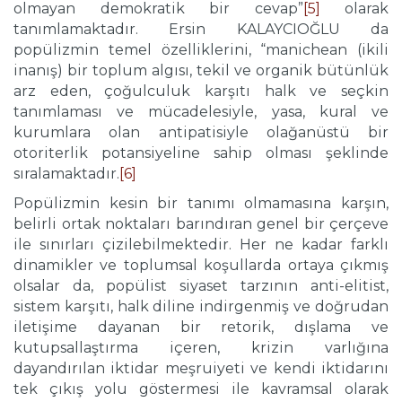
olmayan demokratik bir cevap”
[5]
olarak
tanımlamaktadır. Ersin KALAYCIOĞLU da
popülizmin temel özelliklerini, “manichean (ikili
inanış) bir toplum algısı, tekil ve organik bütünlük
arz eden, çoğulculuk karşıtı halk ve seçkin
tanımlaması ve mücadelesiyle, yasa, kural ve
kurumlara olan antipatisiyle olağanüstü bir
otoriterlik potansiyeline sahip olması şeklinde
sıralamaktadır.
[6]
Popülizmin kesin bir tanımı olmamasına karşın,
belirli ortak noktaları barındıran genel bir çerçeve
ile sınırları çizilebilmektedir. Her ne kadar farklı
dinamikler ve toplumsal koşullarda ortaya çıkmış
olsalar da, popülist siyaset tarzının anti-elitist,
sistem karşıtı, halk diline indirgenmiş ve doğrudan
iletişime dayanan bir retorik, dışlama ve
kutupsallaştırma içeren, krizin varlığına
dayandırılan iktidar meşruiyeti ve kendi iktidarını
tek çıkış yolu göstermesi ile kavramsal olarak