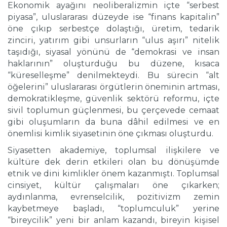
Ekonomik ayağını neoliberalizmin içte “serbest
piyasa”, uluslararası düzeyde ise “finans kapitalin”
öne çıkıp serbestçe dolaştığı, üretim, tedarik
zinciri, yatırım gibi unsurların “ulus aşırı” nitelik
taşıdığı, siyasal yönünü de “demokrasi ve insan
haklarının” oluşturduğu bu düzene, kısaca
“küreselleşme” denilmekteydi. Bu sürecin “alt
öğelerini” uluslararası örgütlerin öneminin artması,
demokratikleşme, güvenlik sektörü reformu, içte
sivil toplumun güçlenmesi, bu çerçevede cemaat
gibi oluşumların da buna dâhil edilmesi ve en
önemlisi kimlik siyasetinin öne çıkması oluşturdu.
Siyasetten akademiye, toplumsal ilişkilere ve
kültüre dek derin etkileri olan bu dönüşümde
etnik ve dini kimlikler önem kazanmıştı. Toplumsal
cinsiyet, kültür çalışmaları öne çıkarken;
aydınlanma, evrenselcilik, pozitivizm zemin
kaybetmeye başladı, “toplumculuk” yerine
“bireycilik” yeni bir anlam kazandı, bireyin kişisel