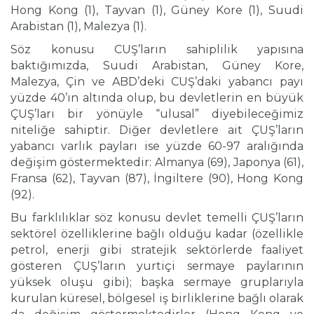
Hong Kong (1), Tayvan (1), Güney Kore (1), Suudi
Arabistan (1), Malezya (1).
Söz konusu CUŞ’ların sahiplilik yapısına
baktığımızda, Suudi Arabistan, Güney Kore,
Malezya, Çin ve ABD’deki CUŞ’daki yabancı payı
yüzde 40’ın altında olup, bu devletlerin en büyük
ÇUŞ’ları bir yönüyle “ulusal” diyebileceğimiz
niteliğe sahiptir. Diğer devletlere ait ÇUŞ’ların
yabancı varlık payları ise yüzde 60-97 aralığında
değişim göstermektedir: Almanya (69), Japonya (61),
Fransa (62), Tayvan (87), İngiltere (90), Hong Kong
(92).
Bu farklılıklar söz konusu devlet temelli ÇUŞ’ların
sektörel özelliklerine bağlı olduğu kadar (özellikle
petrol, enerji gibi stratejik sektörlerde faaliyet
gösteren ÇUŞ’ların yurtiçi sermaye paylarının
yüksek oluşu gibi); başka sermaye gruplarıyla
kurulan küresel, bölgesel iş birliklerine bağlı olarak