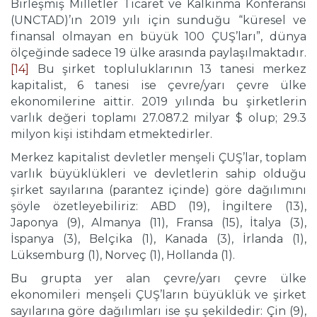
Birleşmiş Milletler Ticaret ve Kalkınma Konferansı
(UNCTAD)’ın 2019 yılı için sunduğu “küresel ve
finansal olmayan en büyük 100 ÇUŞ’ları”, dünya
ölçeğinde sadece 19 ülke arasında paylaşılmaktadır.
[14]
Bu şirket topluluklarının 13 tanesi merkez
kapitalist, 6 tanesi ise çevre/yarı çevre ülke
ekonomilerine aittir. 2019 yılında bu şirketlerin
varlık değeri toplamı 27.087.2 milyar $ olup; 29.3
milyon kişi istihdam etmektedirler.
Merkez kapitalist devletler menşeli ÇUŞ’lar, toplam
varlık büyüklükleri ve devletlerin sahip olduğu
şirket sayılarına (parantez içinde) göre dağılımını
şöyle özetleyebiliriz: ABD (19), İngiltere (13),
Japonya (9), Almanya (11), Fransa (15), İtalya (3),
İspanya (3), Belçika (1), Kanada (3), İrlanda (1),
Lüksemburg (1), Norveç (1), Hollanda (1).
Bu grupta yer alan çevre/yarı çevre ülke
ekonomileri menşeli ÇUŞ’ların büyüklük ve şirket
sayılarına göre dağılımları ise şu şekildedir: Çin (9),