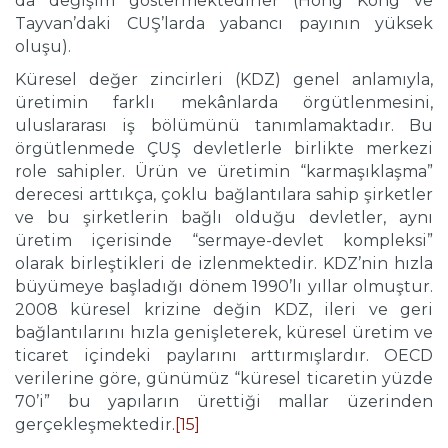
da değişim göstermektedirler (Hong Kong ve
Tayvan’daki CUŞ’larda yabancı payının yüksek
oluşu).
Küresel değer zincirleri (KDZ) genel anlamıyla,
üretimin farklı mekânlarda örgütlenmesini,
uluslararası iş bölümünü tanımlamaktadır. Bu
örgütlenmede ÇUŞ devletlerle birlikte merkezi
role sahipler. Ürün ve üretimin “karmaşıklaşma”
derecesi arttıkça, çoklu bağlantılara sahip şirketler
ve bu şirketlerin bağlı olduğu devletler, aynı
üretim içerisinde “sermaye-devlet kompleksi”
olarak birleştikleri de izlenmektedir. KDZ’nin hızla
büyümeye başladığı dönem 1990’lı yıllar olmuştur.
2008 küresel krizine değin KDZ, ileri ve geri
bağlantılarını hızla genişleterek, küresel üretim ve
ticaret içindeki paylarını arttırmışlardır. OECD
verilerine göre, günümüz “küresel ticaretin yüzde
70’i” bu yapıların ürettiği mallar üzerinden
gerçekleşmektedir.
[15]