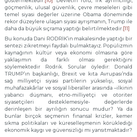
göstermektedir.
[10]
Devletin rolü, ırk ayrımcılığı,
göçmenlik, ulusal güvenlik, çevre meseleleri gibi
temel siyasi değerler üzerine Obama döneminde
rekor düzeylere ulaşan siyasi ayrışmanın, Trump ile
daha da büyük sıçrama yaptığı belirtilmektedir.
[11]
Bu konuda Dani RODRİK’in makalesinde yaptığı bir
sentezi zikretmeyi faydalı bulmaktayız. Popülizmin
kaynağının kültür veya ekonomi olmasına göre
yaklaşımın da farklı olması gerektiğini
söylemektedir Rodrik. Sorular öyledir: Donald
TRUMP’ın başkanlığı, Brexit ve kıta Avrupası’nda
sağ milliyetçi siyasi partilerin yükselişi, sosyal
muhafazakârlar ve sosyal liberaller arasında –ilkinin
yabancı düşmanı, etno-milliyetçi ve otoriter
siyasetçileri desteklemesiyle- değerlerde
derinleşen bir ayrılığın sonucu mudur? Ya da
bunlar birçok seçmenin finansal krizler, kemer
sıkma politikaları ve küreselleşmenin körüklediği
ekonomik kaygı ve güvensizliği mi yansıtmaktadır?