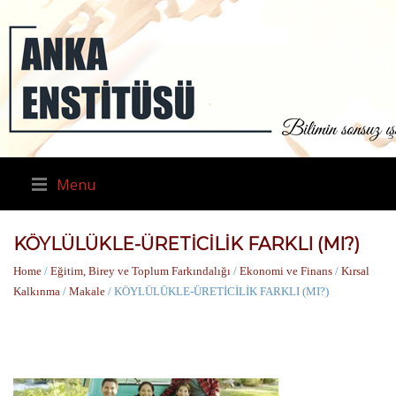
Menu
KÖYLÜLÜKLE-ÜRETİCİLİK FARKLI (MI?)
Home
/
Eğitim, Birey ve Toplum Farkındalığı
/
Ekonomi ve Finans
/
Kırsal
Kalkınma
/
Makale
/ KÖYLÜLÜKLE-ÜRETİCİLİK FARKLI (MI?)