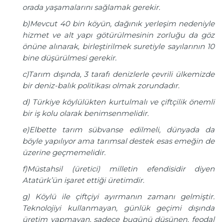
orada yaşamalarını sağlamak gerekir.
b)Mevcut 40 bin köyün, dağınık yerleşim nedeniyle
hizmet ve alt yapı götürülmesinin zorluğu da göz
önüne alınarak, birleştirilmek suretiyle sayılarının 10
bine düşürülmesi gerekir.
c)Tarım dışında, 3 tarafı denizlerle çevrili ülkemizde
bir deniz-balık politikası olmak zorundadır.
d) Türkiye köylülükten kurtulmalı ve çiftçilik önemli
bir iş kolu olarak benimsenmelidir.
e
)Elbette tarım sübvanse edilmeli, dünyada da
böyle yapılıyor ama tarımsal destek esas emeğin de
üzerine geçmemelidir.
f)Müstahsil (üretici) milletin efendisidir diyen
Atatürk’ün işaret ettiği üretimdir.
g) Köylü ile çiftçiyi ayırmanın zamanı gelmiştir.
Teknolojiyi kullanmayan, günlük geçimi dışında
üretim yapmayan, sadece bugünü düşünen, feodal