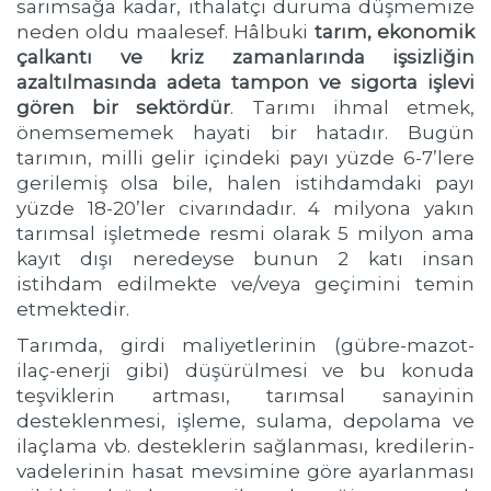
sarımsağa kadar, ithalatçı duruma düşmemize
neden oldu maalesef. Hâlbuki
tarım, ekonomik
çalkantı ve kriz zamanlarında işsizliğin
azaltılmasında adeta tampon ve sigorta işlevi
gören bir sektördür
. Tarımı ihmal etmek,
önemsememek hayati bir hatadır. Bugün
tarımın, milli gelir içindeki payı yüzde 6-7’lere
gerilemiş olsa bile, halen istihdamdaki payı
yüzde 18-20’ler civarındadır. 4 milyona yakın
tarımsal işletmede resmi olarak 5 milyon ama
kayıt dışı neredeyse bunun 2 katı insan
istihdam edilmekte ve/veya geçimini temin
etmektedir.
Tarımda, girdi maliyetlerinin (gübre-mazot-
ilaç-enerji gibi) düşürülmesi ve bu konuda
teşviklerin artması, tarımsal sanayinin
desteklenmesi, işleme, sulama, depolama ve
ilaçlama vb. desteklerin sağlanması, kredilerin-
vadelerinin hasat mevsimine göre ayarlanması