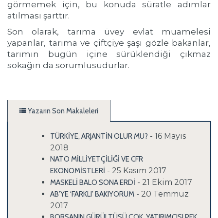
görmemek için, bu konuda süratle adımlar
atılması şarttır.
Son olarak, tarıma üvey evlat muamelesi
yapanlar, tarıma ve çiftçiye şaşı gözle bakanlar,
tarımın bugün içine sürüklendiği çıkmaz
sokağın da sorumlusudurlar.
Yazarın Son Makaleleri
- 16 Mayıs
TÜRKİYE, ARJANTİN OLUR MU?
2018
NATO MİLLİYETÇİLİĞİ VE CFR
- 25 Kasım 2017
EKONOMİSTLERİ
- 21 Ekim 2017
MASKELİ BALO SONA ERDİ
- 20 Temmuz
AB’YE ‘FARKLI’ BAKIYORUM
2017
BORSANIN GÜRÜLTÜSÜ ÇOK, YATIRIMCISI PEK