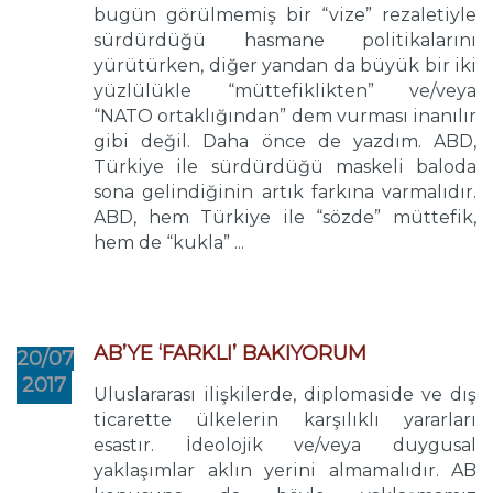
bugün görülmemiş bir “vize” rezaletiyle
sürdürdüğü hasmane politikalarını
yürütürken, diğer yandan da büyük bir iki
yüzlülükle “müttefiklikten” ve/veya
“NATO ortaklığından” dem vurması inanılır
gibi değil. Daha önce de yazdım. ABD,
Türkiye ile sürdürdüğü maskeli baloda
sona gelindiğinin artık farkına varmalıdır.
ABD, hem Türkiye ile “sözde” müttefik,
hem de “kukla” ...
AB’YE ‘FARKLI’ BAKIYORUM
20/07
2017
Uluslararası ilişkilerde, diplomaside ve dış
ticarette ülkelerin karşılıklı yararları
esastır. İdeolojik ve/veya duygusal
yaklaşımlar aklın yerini almamalıdır. AB