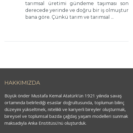
tarımsal üretimi gündeme taşıması son
derecede yerinde ve doğru bir iş olmuştur
bana göre. Çünkü tarım ve tarımsal ...
HAKKIMIZDA
Büyük önder Mustafa Kemal Atatürk’ün 1921 yılında savaş
ortamında belirlediği esaslar doğrultusunda, toplumun bilinç
düzeyini yükseltmek, nitelikli ve kariyerli bireyler oluşturmak,
bireysel ve toplumsal bazda çağdaş yaşam modelleri sunmak
maksadıyla Anka Enstitüsü’nü oluşturduk.