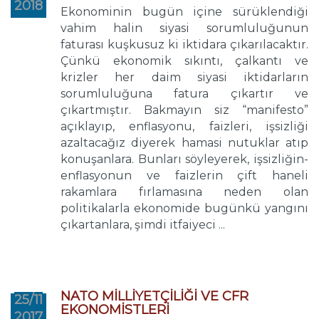
2018
Ekonominin bugün içine sürüklendiği
vahim halin siyasi sorumluluğunun
faturası kuşkusuz ki iktidara çıkarılacaktır.
Çünkü ekonomik sıkıntı, çalkantı ve
krizler her daim siyasi iktidarların
sorumluluğuna fatura çıkartır ve
çıkartmıştır. Bakmayın siz “manifesto”
açıklayıp, enflasyonu, faizleri, işsizliği
azaltacağız diyerek hamasi nutuklar atıp
konuşanlara. Bunları söyleyerek, işsizliğin-
enflasyonun ve faizlerin çift haneli
rakamlara fırlamasına neden olan
politikalarla ekonomide bugünkü yangını
çıkartanlara, şimdi itfaiyeci ...
NATO MİLLİYETÇİLİĞİ VE CFR
25/11
EKONOMİSTLERİ
2017