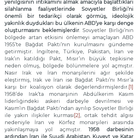
yenilgisinin intikamını almak amacıyla başlattıkları
silahlanma faaliyetlerinde Sovyetler Birliği’ni
önemli bir tedarikçi olarak görmüş, ideolojik
yakınlık duydukları bu ülkenin ABD’ye karşı denge
oluşturmasını beklemişlerdir
. Sovyetler Birliği’nin
bölgede artan etkisini önlemeyi amaçlayan ABD
1955’te Bağdat Paktı’nın kurulmasını gündeme
getirmiştir. İngiltere, Türkiye, Pakistan, İran ve
Irak’ın katıldığı Pakt, Mısır’ın büyük tepkisine
neden olmuş, bölgede bölünmelere yol açmıştır.
Nasır Irak ve İran monarşilerini ağır şekilde
eleştirmiş, Irak ve İran ise Bağdat Paktı’nı Mısır’a
karşı bir koalisyon olarak değerlendirmişlerdir.
[1]
1958’de Irak’ta monarşinin Abdülkerim Kasım
liderliğindeki askeri darbeyle devrilmesi ve
Kasım’ın Bağdat Paktı’ndan ayrılıp Sovyetler Birliği
ile yakın ilişkiler kurması
[2]
, ortak tehdit algısı
nedeniyle İran ve Körfez monarşileri arasında
yakınlaşmaya yol açmıştır.
1958 darbesinin
ardından İran ile Suudi Arabistan, Kuveyt ve Katar