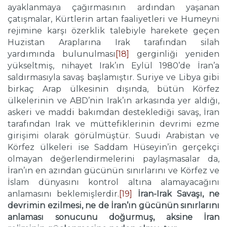
ayaklanmaya çağırmasının ardından yaşanan
çatışmalar, Kürtlerin artan faaliyetleri ve Humeyni
rejimine karşı özerklik talebiyle harekete geçen
Huzistan Araplarına Irak tarafından silah
yardımında bulunulması
[18]
gerginliği yeniden
yükseltmiş, nihayet Irak’ın Eylül 1980’de İran’a
saldırmasıyla savaş başlamıştır. Suriye ve Libya gibi
birkaç Arap ülkesinin dışında, bütün Körfez
ülkelerinin ve ABD’nin Irak’ın arkasında yer aldığı,
askeri ve maddi bakımdan desteklediği savaş, İran
tarafından Irak ve müttefiklerinin devrimi ezme
girişimi olarak görülmüştür. Suudi Arabistan ve
Körfez ülkeleri ise Saddam Hüseyin’in gerçekçi
olmayan değerlendirmelerini paylaşmasalar da,
İran’ın en azından gücünün sınırlarını ve Körfez ve
İslam dünyasını kontrol altına alamayacağını
anlamasını beklemişlerdir.
[19]
İran-Irak Savaşı, ne
devrimin ezilmesi, ne de İran’ın gücünün sınırlarını
anlaması sonucunu doğurmuş, aksine İran