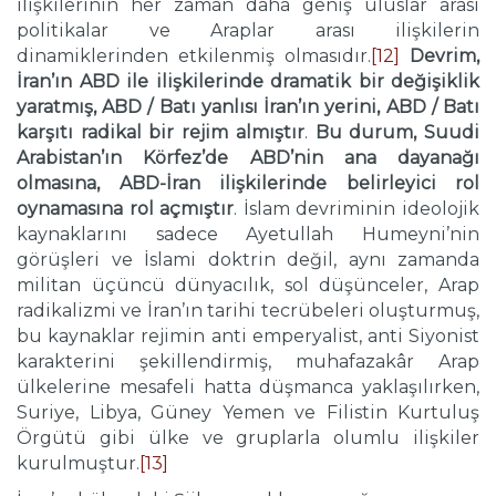
ilişkilerinin her zaman daha geniş uluslar arası
politikalar ve Araplar arası ilişkilerin
dinamiklerinden etkilenmiş olmasıdır.
[12]
Devrim,
İran’ın ABD ile ilişkilerinde dramatik bir değişiklik
yaratmış, ABD / Batı yanlısı İran’ın yerini, ABD / Batı
karşıtı radikal bir rejim almıştır
.
Bu durum, Suudi
Arabistan’ın Körfez’de ABD’nin ana dayanağı
olmasına, ABD-İran ilişkilerinde belirleyici rol
oynamasına rol açmıştır
. İslam devriminin ideolojik
kaynaklarını sadece Ayetullah Humeyni’nin
görüşleri ve İslami doktrin değil, aynı zamanda
militan üçüncü dünyacılık, sol düşünceler, Arap
radikalizmi ve İran’ın tarihi tecrübeleri oluşturmuş,
bu kaynaklar rejimin anti emperyalist, anti Siyonist
karakterini şekillendirmiş, muhafazakâr Arap
ülkelerine mesafeli hatta düşmanca yaklaşılırken,
Suriye, Libya, Güney Yemen ve Filistin Kurtuluş
Örgütü gibi ülke ve gruplarla olumlu ilişkiler
kurulmuştur.
[13]