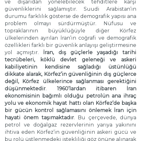
ve dışarıdan yönelebilecek tehditlere karşı
güvenliklerini sağlamıştır. Suudi Arabistan’ın
durumu farklılık gösterse de demografik yapısı ana
problem olmayı sürdürmüştür. Nüfusu ve
topraklarının büyüklüğüyle diğer Körfez
ülkelerinden ayrılan İran’ın coğrafi ve demografik
özellikleri farklı bir güvenlik anlayışı geliştirmesine
yol açmıştır.
İran, dış güçlerle yaşadığı tarihi
tecrübeleri, köklü devlet geleneği ve askeri
kabiliyetinin kendisine sağladığı üstünlüğü
dikkate alarak, Körfez’in güvenliğinin dış güçlerce
değil, Körfez ülkelerince sağlanması gerektiğini
düşünmektedir
.
1960’lardan itibaren İran
ekonomisinin bağımlı olduğu petrolün ana ihraç
yolu ve ekonomik hayat hattı olan Körfez’de başka
bir gücün kontrol sağlamasını önlemek İran için
hayati önem taşımaktadır
. Bu çerçevede, dünya
petrol ve doğalgaz rezervlerinin yarıya yakınını
ihtiva eden Körfez’in güvenliğinin askeri gücü ve
bu rolü üstlenmedeki istekliliği göz önüne alınarak