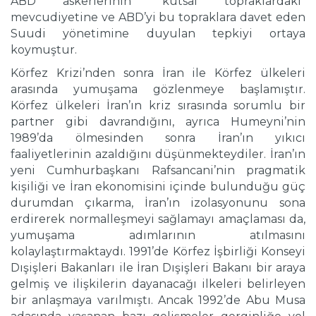
ABD askerlerinin “kutsal topraklardaki”
mevcudiyetine ve ABD’yi bu topraklara davet eden
Suudi yönetimine duyulan tepkiyi ortaya
koymuştur.
Körfez Krizi’nden sonra İran ile Körfez ülkeleri
arasında yumuşama gözlenmeye başlamıştır.
Körfez ülkeleri İran’ın kriz sırasında sorumlu bir
partner gibi davrandığını, ayrıca Humeyni’nin
1989’da ölmesinden sonra İran’ın yıkıcı
faaliyetlerinin azaldığını düşünmekteydiler. İran’ın
yeni Cumhurbaşkanı Rafsancani’nin pragmatik
kişiliği ve İran ekonomisini içinde bulunduğu güç
durumdan çıkarma, İran’ın izolasyonunu sona
erdirerek normalleşmeyi sağlamayı amaçlaması da,
yumuşama adımlarının atılmasını
kolaylaştırmaktaydı. 1991’de Körfez İşbirliği Konseyi
Dışişleri Bakanları ile İran Dışişleri Bakanı bir araya
gelmiş ve ilişkilerin dayanacağı ilkeleri belirleyen
bir anlaşmaya varılmıştı. Ancak 1992’de Abu Musa