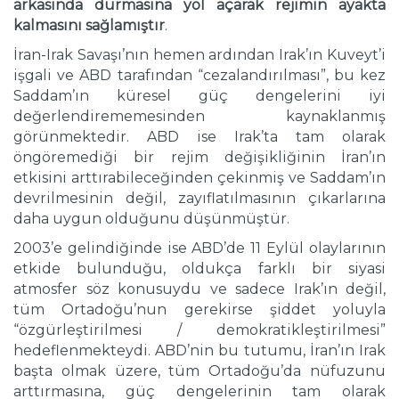
arkasında durmasına yol açarak rejimin ayakta
kalmasını sağlamıştır
.
İran-Irak Savaşı’nın hemen ardından Irak’ın Kuveyt’i
işgali ve ABD tarafından “cezalandırılması”, bu kez
Saddam’ın küresel güç dengelerini iyi
değerlendirememesinden kaynaklanmış
görünmektedir. ABD ise Irak’ta tam olarak
öngöremediği bir rejim değişikliğinin İran’ın
etkisini arttırabileceğinden çekinmiş ve Saddam’ın
devrilmesinin değil, zayıflatılmasının çıkarlarına
daha uygun olduğunu düşünmüştür.
2003’e gelindiğinde ise ABD’de 11 Eylül olaylarının
etkide bulunduğu, oldukça farklı bir siyasi
atmosfer söz konusuydu ve sadece Irak’ın değil,
tüm Ortadoğu’nun gerekirse şiddet yoluyla
“özgürleştirilmesi / demokratikleştirilmesi”
hedeflenmekteydi. ABD’nin bu tutumu, İran’ın Irak
başta olmak üzere, tüm Ortadoğu’da nüfuzunu
arttırmasına, güç dengelerinin tam olarak