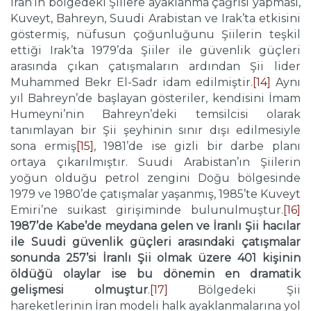
İran’ın bölgedeki Şiilere ayaklanma çağrısı yapması,
Kuveyt, Bahreyn, Suudi Arabistan ve Irak’ta etkisini
göstermiş, nüfusun çoğunluğunu Şiilerin teşkil
ettiği Irak’ta 1979’da Şiiler ile güvenlik güçleri
arasında çıkan çatışmaların ardından Şii lider
Muhammed Bekr El-Sadr idam edilmiştir.
[14]
Aynı
yıl Bahreyn’de başlayan gösteriler, kendisini İmam
Humeyni’nin Bahreyn’deki temsilcisi olarak
tanımlayan bir Şii şeyhinin sınır dışı edilmesiyle
sona ermiş
[15]
, 1981’de ise gizli bir darbe planı
ortaya çıkarılmıştır. Suudi Arabistan’ın Şiilerin
yoğun olduğu petrol zengini Doğu bölgesinde
1979 ve 1980’de çatışmalar yaşanmış, 1985’te Kuveyt
Emiri’ne suikast girişiminde bulunulmuştur.
[16]
1987’de Kabe’de meydana gelen ve İranlı Şii hacılar
ile Suudi güvenlik güçleri arasındaki çatışmalar
sonunda 257’si İranlı Şii olmak üzere 401 kişinin
öldüğü olaylar ise bu dönemin en dramatik
gelişmesi olmuştur
.
[17]
Bölgedeki Şii
hareketlerinin İran modeli halk ayaklanmalarına yol