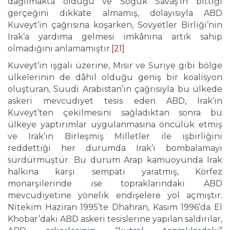
dağılmakta olduğu ve Soğuk Savaş’ın bittiği
gerçeğini dikkate almamış, dolayısıyla ABD
Kuveyt’in çağrısına koşarken, Sovyetler Birliği’nin
Irak’a yardıma gelmesi imkânına artık sahip
olmadığını anlamamıştır.
[21]
Kuveyt’in işgali üzerine, Mısır ve Suriye gibi bölge
ülkelerinin de dâhil olduğu geniş bir koalisyon
oluşturan, Suudi Arabistan’ın çağrısıyla bu ülkede
askeri mevcudiyet tesis eden ABD, Irak’ın
Kuveyt’ten çekilmesini sağladıktan sonra bu
ülkeye yaptırımlar uygulanmasına öncülük etmiş
ve Irak’ın Birleşmiş Milletler ile işbirliğini
reddettiği her durumda Irak’ı bombalamayı
sürdürmüştür. Bu durum Arap kamuoyunda Irak
halkına karşı sempati yaratmış, Körfez
monarşilerinde ise topraklarındaki ABD
mevcudiyetine yönelik endişelere yol açmıştır.
Nitekim Haziran 1995’te Dhahran, Kasım 1996’da El
Khobar’daki ABD askeri tesislerine yapılan saldırılar,