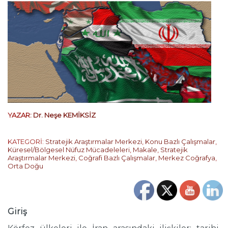
YAZAR:
Dr. Neşe KEMİKSİZ
KATEGORİ:
Stratejik Araştırmalar Merkezi
,
Konu Bazlı Çalışmalar
,
Küresel/Bölgesel Nüfuz Mücadeleleri
,
Makale
,
Stratejik
Araştırmalar Merkezi
,
Coğrafi Bazlı Çalışmalar
,
Merkez Coğrafya
,
Orta Doğu
Giriş