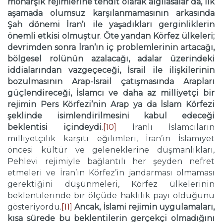
monarşik rejimlerine tehdit olarak algılasalar da, ilk
aşamada olumsuz karşılanmamasının arkasında
Şah dönemi İran’ı ile yaşadıkları gerginliklerin
önemli etkisi olmuştur
.
Öte yandan Körfez ülkeleri;
devrimden sonra İran’ın iç problemlerinin artacağı,
bölgesel rolünün azalacağı, adalar üzerindeki
iddialarından vazgeçeceği, İsrail ile ilişkilerinin
bozulmasının Arap-İsrail çatışmasında Arapları
güçlendireceği, İslamcı ve daha az milliyetçi bir
rejimin Pers Körfezi’nin Arap ya da İslam Körfezi
şeklinde isimlendirilmesini kabul edeceği
beklentisi içindeydi
.
[10]
İranlı İslamcıların
milliyetçilik karşıtı eğilimleri, İran’ın İslamiyet
öncesi kültür ve geleneklerine düşmanlıkları,
Pehlevi rejimiyle bağlantılı her şeyden nefret
etmeleri ve İran’ın Körfez’in jandarması olmaması
gerektiğini düşünmeleri, Körfez ülkelerinin
beklentilerinde bir ölçüde haklılık payı olduğunu
gösteriyordu.
[11]
Ancak, İslami rejimin uygulamaları,
kısa sürede bu beklentilerin gerçekçi olmadığını