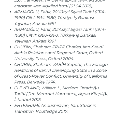
3,,67, iran-devriminden-arap-baharı-na-suudi-
arabistan-iran-ilişkileri.html (01.04.2018).
ARMAOĞLU, Fahir, 20.Yüzyıl Siyasi Tarihi (1914-
1990) Cilt I: 1914-1980, Türkiye İş Bankası
Yayınları, Ankara 1991.
ARMAOĞLU, Fahir, 20.Yüzyıl Siyasi Tarihi (1914-
1990) Cilt II: 1980-1990, Türkiye İş Bankası
Yayınları, Ankara 1991.
CHUBİN, Shahram-TRIPP Charles, Iran-Saudi
Arabia Relations and Regional Order, Oxford
University Press, Oxford 2004.
CHUBİN, Shahram-ZABİH Sepehr, The Foreign
Relations of Iran: A Developing State in a Zone
of Great-Power Conflict, University of California
Press, Berkeley 1974.
CLEVELAND, William L., Modern Ortadoğu
Tarihi (Çev. Mehmet Harmancı), Agora Kitaplığı,
İstanbul 2015.
EHTESHAMİ, Anoushiravan, Iran: Stuck in
Transition, Routledge 2017.