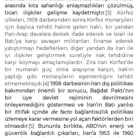
arasında kıta sahanlığı anlaşmazlıkları çözülmüş,
ticari ilişkiler gelişme kaydetmiştir
.
[3]
Körfez
ülkeleri, 1958 darbesinden sonra Körfez monarşileri
için başlıca tehdit haline gelen Irak’ı, bir yandan
Pan-Arap davalara destek ifade ederek ve İsrail ile
Batı’ya karşı savaşan militanları finanse ederek
yatıştırmayı hedeflerken, diğer yandan da İran ile
iyi ilişkiler geliştirmek suretiyle Irak tehdidine
karşı koymayı amaçlamışlardır. Zira İran Körfez’de
bir numaralı güç olma arayışına karşın, Irak’ın
yaptığı gibi monarşilerin egemenliğini tehdit
etmemekteydi.
[4]
1958 darbesinin İran dış politikası
bakımından önemli bir sonucu, Bağdat Paktı’nın
bir üye devlet rejiminin devrilmesini
önleyemediğini göstermesi ve İran’ın Batı yanlısı
bir ittifak içinde
de facto
bağlantısızlık politikası
izlemeye karar vermesine yol açan faktörlerden biri
olmasıdır
.
[5]
Bununla birlikte, ABD’nin enerji ve
güvenlik bağlantılı çıkarları, İran’a 1953 ile 1960