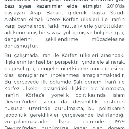
bazı siyasi kazanımlar elde etmiştir
. 2010’da
başlayan Arap Baharı, giderek başta Suudi
Arabistan olmak üzere Körfez ülkeleri ile İran’ın
karşı cephelerde, farklı müttefiklerle yürüttükleri
adı konmamış bir savaşa yol açmış ve bölgesel güç
dengelerini şekillendirme mücadelesine
dönüşmüştür.
Bu çalışmada, İran ile Körfez ülkeleri arasındaki
ilişkilerin tarihsel bir perspektif içinde ele alınarak,
bölgesel güç dengelerini etkileme mücadelesi ve
olası sonuçlarının incelenmesi amaçlanmaktadır.
Bu çerçevede ilk bölümde Şah dönemi İran’ı ile
Körfez ülkeleri arasındaki ilişkiler ele alınmakta,
İran’ın Körfez’e yönelik politikasında İslam
Devrimi’nden sonra da devamlılık gösteren
hususlar üzerinde durulmakta, bu politikanın
jeopolitik gereklilikler çerçevesinde belirlendiği
vurgulanmaktadır. İkinci bölümde 1979
Devrimi’nden günümüze kadar olan dönem