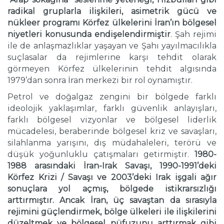
radikal gruplarla ilişkileri, asimetrik gücü ve
nükleer programı Körfez ülkelerini İran’ın bölgesel
niyetleri konusunda endişelendirmiştir
. Şah rejimi
ile de anlaşmazlıklar yaşayan ve Şahı yayılmacılıkla
suçlasalar da rejimlerine karşı tehdit olarak
görmeyen Körfez ülkelerinin tehdit algısında
1979’dan sonra İran merkezi bir rol oynamıştır.
Petrol ve doğalgaz zengini bir bölgede farklı
ideolojik yaklaşımlar, farklı güvenlik anlayışları,
farklı bölgesel vizyonlar ve bölgesel liderlik
mücadelesi, beraberinde bölgesel kriz ve savaşları,
silahlanma yarışını, dış müdahaleleri, terörü ve
düşük yoğunluklu çatışmaları getirmiştir.
1980-
1988 arasındaki İran-Irak Savaşı, 1990-1991’deki
Körfez Krizi / Savaşı ve 2003’deki Irak işgali ağır
sonuçlara yol açmış, bölgede istikrarsızlığı
arttırmıştır. Ancak İran, üç savaştan da sırasıyla
rejimini güçlendirmek, bölge ülkeleri ile ilişkilerini
düzeltmek ve bölgesel nüfuzunu arttırmak gibi