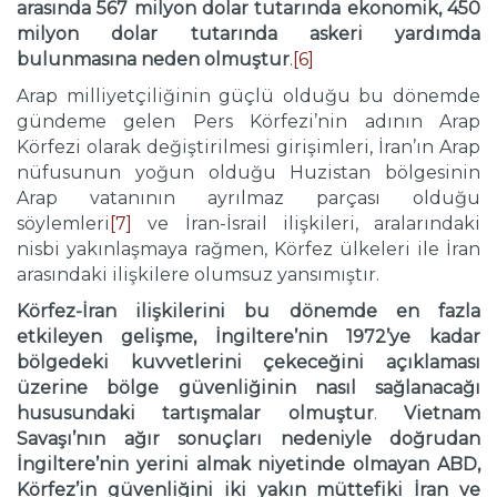
arasında 567 milyon dolar tutarında ekonomik, 450
milyon dolar tutarında askeri yardımda
bulunmasına neden olmuştur
.
[6]
Arap milliyetçiliğinin güçlü olduğu bu dönemde
gündeme gelen Pers Körfezi’nin adının Arap
Körfezi olarak değiştirilmesi girişimleri, İran’ın Arap
nüfusunun yoğun olduğu Huzistan bölgesinin
Arap vatanının ayrılmaz parçası olduğu
söylemleri
[7]
ve İran-İsrail ilişkileri, aralarındaki
nisbi yakınlaşmaya rağmen, Körfez ülkeleri ile İran
arasındaki ilişkilere olumsuz yansımıştır.
Körfez-İran ilişkilerini bu dönemde en fazla
etkileyen gelişme, İngiltere’nin 1972’ye kadar
bölgedeki kuvvetlerini çekeceğini açıklaması
üzerine bölge güvenliğinin nasıl sağlanacağı
hususundaki tartışmalar olmuştur
.
Vietnam
Savaşı’nın ağır sonuçları nedeniyle doğrudan
İngiltere’nin yerini almak niyetinde olmayan ABD,
Körfez’in güvenliğini iki yakın müttefiki İran ve