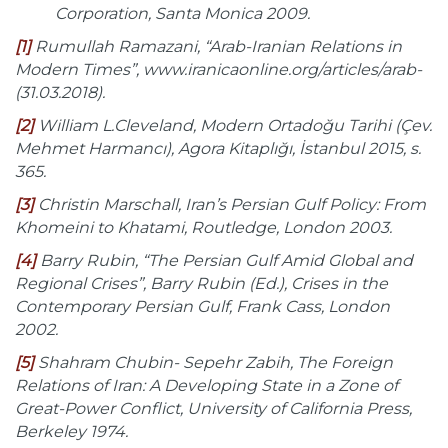
Corporation, Santa Monica 2009.
[1]
Rumullah Ramazani, “Arab-Iranian Relations in
Modern Times”, www.iranicaonline.org/articles/arab-
(31.03.2018).
[2]
William L.Cleveland, Modern Ortadoğu Tarihi (Çev.
Mehmet Harmancı), Agora Kitaplığı, İstanbul 2015, s.
365.
[3]
Christin Marschall, Iran’s Persian Gulf Policy: From
Khomeini to Khatami, Routledge, London 2003.
[4]
Barry Rubin, “The Persian Gulf Amid Global and
Regional Crises”, Barry Rubin (Ed.), Crises in the
Contemporary Persian Gulf, Frank Cass, London
2002.
[5]
Shahram Chubin- Sepehr Zabih, The Foreign
Relations of Iran: A Developing State in a Zone of
Great-Power Conflict, University of California Press,
Berkeley 1974.