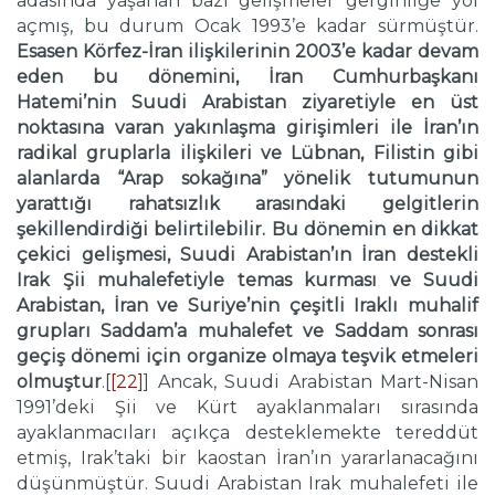
adasında yaşanan bazı gelişmeler gerginliğe yol
açmış, bu durum Ocak 1993’e kadar sürmüştür.
Esasen Körfez-İran ilişkilerinin 2003’e kadar devam
eden bu dönemini, İran Cumhurbaşkanı
Hatemi’nin Suudi Arabistan ziyaretiyle en üst
noktasına varan yakınlaşma girişimleri ile İran’ın
radikal gruplarla ilişkileri ve Lübnan, Filistin gibi
alanlarda “Arap sokağına” yönelik tutumunun
yarattığı rahatsızlık arasındaki gelgitlerin
şekillendirdiği belirtilebilir. Bu dönemin en dikkat
çekici gelişmesi, Suudi Arabistan’ın İran destekli
Irak Şii muhalefetiyle temas kurması ve Suudi
Arabistan, İran ve Suriye’nin çeşitli Iraklı muhalif
grupları Saddam’a muhalefet ve Saddam sonrası
geçiş dönemi için organize olmaya teşvik etmeleri
olmuştur
.[
[22]
] Ancak, Suudi Arabistan Mart-Nisan
1991’deki Şii ve Kürt ayaklanmaları sırasında
ayaklanmacıları açıkça desteklemekte tereddüt
etmiş, Irak’taki bir kaostan İran’ın yararlanacağını
düşünmüştür. Suudi Arabistan Irak muhalefeti ile