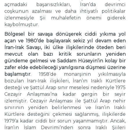
açmadaki başarısızlıkları, İran’da devrimci
coşkunun azalması ve daha ihtiyatlı politikalar
izlenmesiyle Şii muhalefetin önemi giderek
kaybolmuştur.
Bölgesel bir savaşa dönüşerek ciddi yıkıma yol
açan ve 1980’de başlayarak sekiz yıl devam eden
İran-Irak Savaşı, iki ülke ilişkilerinde öteden beri
mevcut olan bazı kritik sorunların yeniden
gündeme gelmesi ve Saddam Hüseyin’in kolay bir
zafer elde edebileceği yanılgısına düşmesi üzerine
başlamıştır
. 1958’de monarşinin yıkılmasıyla
bozulan İran-Irak ilişkileri, İran’ın Iraklı Kürtlere
desteği ve Şattül Arap sınır meselesi nedeniyle 1975
Cezayir Anlaşması’na kadar gergin bir seyir
izlemiştir. Cezayir Anlaşması ile Şattül Arap nehir
sınırının yeniden belirlenmesi ve İran’ın Iraklı
Kürtlere desteğini çekmesi sağlanmış, ilişkilerde
1979’a kadar ciddi bir sorun yaşanmamıştır. Ancak,
İran’ın İslam Devrimi’nden sonra Iraklı Şiileri