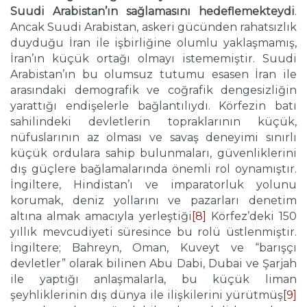
Suudi Arabistan’ın sağlamasını hedeflemekteydi
.
Ancak Suudi Arabistan, askeri gücünden rahatsızlık
duyduğu İran ile işbirliğine olumlu yaklaşmamış,
İran’ın küçük ortağı olmayı istememiştir. Suudi
Arabistan’ın bu olumsuz tutumu esasen İran ile
arasındaki demografik ve coğrafik dengesizliğin
yarattığı endişelerle bağlantılıydı. Körfezin batı
sahilindeki devletlerin topraklarının küçük,
nüfuslarının az olması ve savaş deneyimi sınırlı
küçük ordulara sahip bulunmaları, güvenliklerini
dış güçlere bağlamalarında önemli rol oynamıştır.
İngiltere, Hindistan’ı ve imparatorluk yolunu
korumak, deniz yollarını ve pazarları denetim
altına almak amacıyla yerleştiği
[8]
Körfez’deki 150
yıllık mevcudiyeti süresince bu rolü üstlenmiştir.
İngiltere; Bahreyn, Oman, Kuveyt ve “barışçı
devletler” olarak bilinen Abu Dabi, Dubai ve Şarjah
ile yaptığı anlaşmalarla, bu küçük liman
şeyhliklerinin dış dünya ile ilişkilerini yürütmüş
[9]