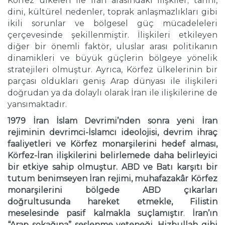
Körfez ülkeleri ile İran arasındaki ilişkiler; tarihi,
dini, kültürel nedenler, toprak anlaşmazlıkları gibi
ikili sorunlar ve bölgesel güç mücadeleleri
çerçevesinde şekillenmiştir. İlişkileri etkileyen
diğer bir önemli faktör, uluslar arası politikanın
dinamikleri ve büyük güçlerin bölgeye yönelik
stratejileri olmuştur. Ayrıca, Körfez ülkelerinin bir
parçası oldukları geniş Arap dünyası ile ilişkileri
doğrudan ya da dolaylı olarak İran ile ilişkilerine de
yansımaktadır.
1979 İran İslam Devrimi’nden sonra yeni İran
rejiminin devrimci-İslamcı ideolojisi, devrim ihraç
faaliyetleri ve Körfez monarşilerini hedef alması,
Körfez-İran ilişkilerini belirlemede daha belirleyici
bir etkiye sahip olmuştur. ABD ve Batı karşıtı bir
tutum benimseyen İran rejimi, muhafazakâr Körfez
monarşilerini bölgede ABD çıkarları
doğrultusunda hareket etmekle, Filistin
meselesinde pasif kalmakla suçlamıştır
.
İran’ın
“Arap sokağına” seslenme yeteneği, Hizbullah gibi