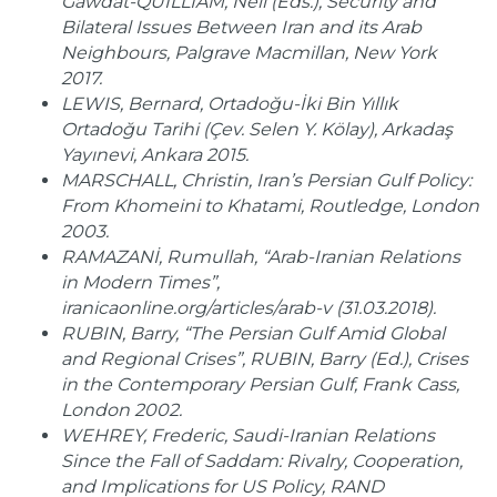
Gawdat-QUILLIAM, Neil (Eds.), Security and
Bilateral Issues Between Iran and its Arab
Neighbours, Palgrave Macmillan, New York
2017.
LEWIS, Bernard, Ortadoğu-İki Bin Yıllık
Ortadoğu Tarihi (Çev. Selen Y. Kölay), Arkadaş
Yayınevi, Ankara 2015.
MARSCHALL, Christin, Iran’s Persian Gulf Policy:
From Khomeini to Khatami, Routledge, London
2003.
RAMAZANİ, Rumullah, “Arab-Iranian Relations
in Modern Times”,
iranicaonline.org/articles/arab-v (31.03.2018).
RUBIN, Barry, “The Persian Gulf Amid Global
and Regional Crises”, RUBIN, Barry (Ed.), Crises
in the Contemporary Persian Gulf, Frank Cass,
London 2002.
WEHREY, Frederic, Saudi-Iranian Relations
Since the Fall of Saddam: Rivalry, Cooperation,
and Implications for US Policy, RAND