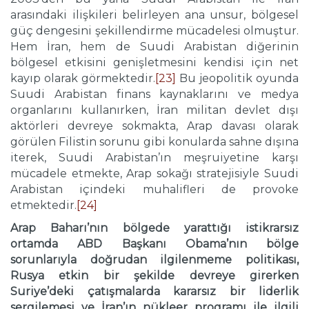
arasındaki ilişkileri belirleyen ana unsur, bölgesel
güç dengesini şekillendirme mücadelesi olmuştur.
Hem İran, hem de Suudi Arabistan diğerinin
bölgesel etkisini genişletmesini kendisi için net
kayıp olarak görmektedir.
[23]
Bu jeopolitik oyunda
Suudi Arabistan finans kaynaklarını ve medya
organlarını kullanırken, İran militan devlet dışı
aktörleri devreye sokmakta, Arap davası olarak
görülen Filistin sorunu gibi konularda sahne dışına
iterek, Suudi Arabistan’ın meşruiyetine karşı
mücadele etmekte, Arap sokağı stratejisiyle Suudi
Arabistan içindeki muhalifleri de provoke
etmektedir.
[24]
Arap Baharı’nın bölgede yarattığı istikrarsız
ortamda ABD Başkanı Obama’nın bölge
sorunlarıyla doğrudan ilgilenmeme politikası,
Rusya etkin bir şekilde devreye girerken
Suriye’deki çatışmalarda kararsız bir liderlik
sergilemesi ve İran’ın nükleer programı ile ilgili