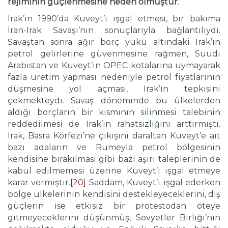
rejiminin güçlenmesine neden olmuştur
.
Irak’ın 1990’da Kuveyt’i işgal etmesi, bir bakıma
İran-Irak Savaşı’nın sonuçlarıyla bağlantılıydı.
Savaştan sonra ağır borç yükü altındaki Irak’ın
petrol gelirlerine güvenmesine rağmen, Suudi
Arabistan ve Kuveyt’in OPEC kotalarına uymayarak
fazla üretim yapması nedeniyle petrol fiyatlarının
düşmesine yol açması, Irak’ın tepkisini
çekmekteydi. Savaş döneminde bu ülkelerden
aldığı borçların bir kısmının silinmesi talebinin
reddedilmesi de Irak’ın rahatsızlığını arttırmıştı.
Irak, Basra Körfezi’ne çıkışını daraltan Kuveyt’e ait
bazı adaların ve Rumeyla petrol bölgesinin
kendisine bırakılması gibi bazı aşırı taleplerinin de
kabul edilmemesi üzerine Kuveyt’i işgal etmeye
karar vermiştir.
[20]
Saddam, Kuveyt’i işgal ederken
bölge ülkelerinin kendisini destekleyeceklerini, dış
güçlerin ise etkisiz bir protestodan öteye
gitmeyeceklerini düşünmüş, Sovyetler Birliği’nin