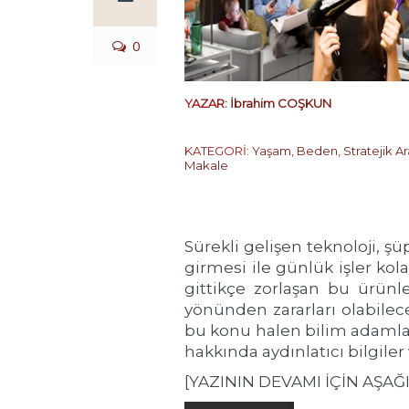
0
YAZAR:
İbrahim COŞKUN
KATEGORİ:
Yaşam
,
Beden
,
Stratejik A
Makale
Sürekli gelişen teknoloji, 
girmesi ile günlük işler k
gittikçe zorlaşan bu ürünle
yönünden zararları olabile
bu konu halen bilim adamları
hakkında aydınlatıcı bilgile
[YAZININ DEVAMI İÇİN AŞAĞ