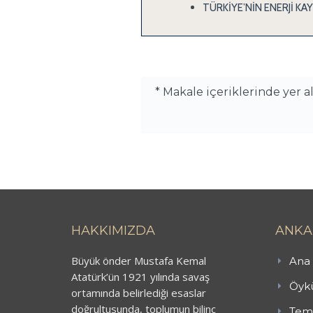
TÜRKİYE’NİN ENERJİ KA
* Makale içeriklerinde yer 
HAKKIMIZDA
ANKA
Büyük önder Mustafa Kemal
Ana 
Atatürk’ün 1921 yılında savaş
Öykü
ortamında belirlediği esaslar
doğrultusunda, toplumun bilinç
Teme