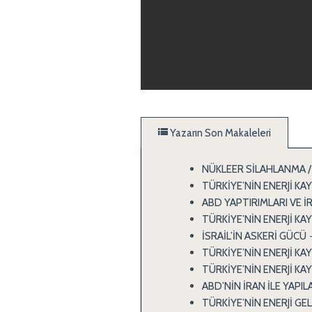
Yazarın Son Makaleleri
NÜKLEER SİLAHLANMA /
TÜRKİYE’NİN ENERJİ KA
ABD YAPTIRIMLARI VE İ
TÜRKİYE’NİN ENERJİ KA
İSRAİL’İN ASKERİ GÜCÜ
TÜRKİYE’NİN ENERJİ KA
TÜRKİYE’NİN ENERJİ KA
ABD’NİN İRAN İLE YAP
TÜRKİYE’NİN ENERJİ GE