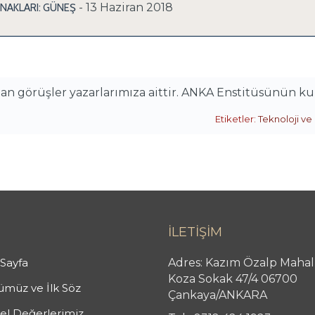
- 13 Haziran 2018
YNAKLARI: GÜNEŞ
alan görüşler yazarlarımıza aittir. ANKA Enstitüsünün k
Etiketler:
Teknoloji ve 
İLETİŞİM
Sayfa
Adres: Kazım Özalp Mahal
Koza Sokak 47/4 06700
müz ve İlk Söz
Çankaya/ANKARA
l Değerlerimiz