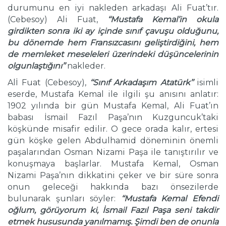
durumunu en iyi nakleden arkadaşı Ali Fuat’tır.
(Cebesoy) Ali Fuat,
‘‘Mustafa Kemal’in okula
girdikten sonra iki ay i
ç
inde sınıf
ç
avuşu olduğunu,
bu d
ö
nemde hem Fransızcasını geliştirdiğini, hem
de memleket meseleleri
ü
zerindeki d
ü
ş
ü
ncelerinin
olgunlaştığını’’
nakleder.
Alİ Fuat (Cebesoy),
‘‘Sınıf Arkadaşım Atat
ü
rk’’
isimli
eserde, Mustafa Kemal ile ilgili şu anısını anlatır:
1902 yılında bir gün Mustafa Kemal, Ali Fuat’ın
babası İsmail Fazıl Paşa’nın Kuzguncuk’taki
köşkünde misafir edilir. O gece orada kalır, ertesi
gün köşke gelen Abdulhamid döneminin önemli
paşalarından Osman Nizami Paşa ile tanıştırılır ve
konuşmaya başlarlar. Mustafa Kemal, Osman
Nizami Paşa’nın dikkatini çeker ve bir süre sonra
onun geleceği hakkında bazı önsezilerde
bulunarak şunları söyler:
‘‘Mustafa Kemal Efendi
oğlum, g
ö
r
ü
yorum ki, İsmail Fazıl Paşa seni takdir
etmek hususunda yanılmamış. Şimdi ben de onunla