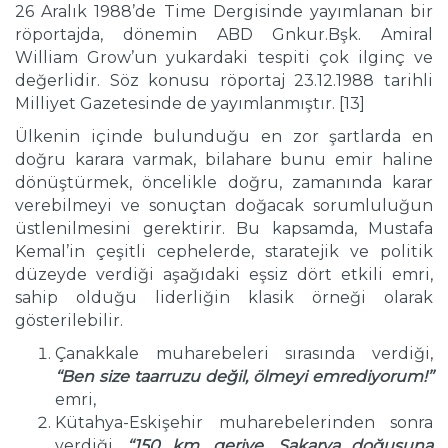
26 Aralık 1988’de Time Dergisinde yayımlanan bir
röportajda, dönemin ABD Gnkur.Bşk. Amiral
William Grow’un yukardaki tespiti çok ilginç ve
değerlidir. Söz konusu röportaj 23.12.1988 tarihli
Milliyet Gazetesinde de yayımlanmıştır. [13]
Ülkenin içinde bulunduğu en zor şartlarda en
doğru karara varmak, bilahare bunu emir haline
dönüştürmek, öncelikle doğru, zamanında karar
verebilmeyi ve sonuçtan doğacak sorumluluğun
üstlenilmesini gerektirir. Bu kapsamda, Mustafa
Kemal’in çeşitli cephelerde, staratejik ve politik
düzeyde verdiği aşağıdaki eşsiz dört etkili emri,
sahip olduğu liderliğin klasik örneği olarak
gösterilebilir.
Çanakkale muharebeleri sırasında verdiği,
‘‘Ben size taarruzu değil,
ö
lmeyi emrediyorum!’’
emri,
Kütahya-Eskişehir muharebelerinden sonra
verdiği,
‘‘150 km. geriye, Sakarya doğusuna