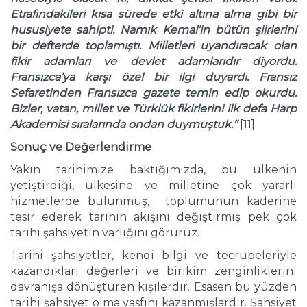
Etrafındakileri kısa s
ü
rede etki altına alma gibi bir
hususiyete sahipti. Namık Kemal’in b
ü
t
ü
n şiirlerini
bir defterde toplamıştı. Milletleri uyandıracak olan
fikir adamları ve devlet adamlarıdır diyordu.
Fransızca’ya karşı
ö
zel bir ilgi duyardı. Fransız
Sefaretinden Fransızca gazete temin edip okurdu.
Bizler, vatan, millet ve T
ü
rkl
ü
k fikirlerini ilk defa Harp
Akademisi sıralarında ondan duymuştuk.’’
[11]
Sonu
ç
ve Değerlendirme
Yakın tarihimize baktığımızda, bu ülkenin
yetiştirdiği, ülkesine ve milletine çok yararlı
hizmetlerde bulunmuş, toplumunun kaderine
tesir ederek tarihin akışını değiştirmiş pek çok
tarihi şahsiyetin varlığını görürüz.
Tarihi şahsiyetler, kendi bilgi ve tecrübeleriyle
kazandıkları değerleri ve birikim zenginliklerini
davranışa dönüştüren kişilerdir. Esasen bu yüzden
tarihi şahsiyet olma vasfını kazanmışlardır. Şahsiyet