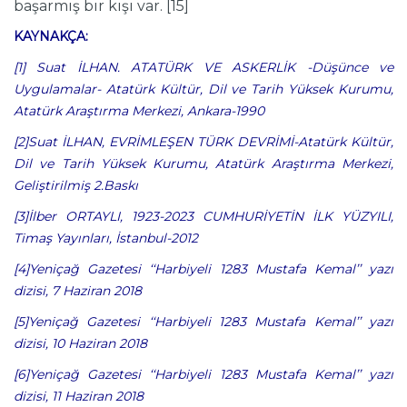
başarmış bir kişi var. [15]
KAYNAK
Ç
A:
[1] Suat İLHAN. ATAT
Ü
RK VE ASKERLİK -D
ü
ş
ü
nce ve
Uygulamalar- Atat
ü
rk K
ü
lt
ü
r, Dil ve Tarih Y
ü
ksek Kurumu,
Atat
ü
rk Araştırma Merkezi, Ankara-1990
[2]Suat İLHAN, EVRİMLEŞEN T
Ü
RK DEVRİMİ-Atat
ü
rk K
ü
lt
ü
r,
Dil ve Tarih Y
ü
ksek Kurumu, Atat
ü
rk Araştırma Merkezi,
Geliştirilmiş 2.Baskı
[3]İlber ORTAYLI, 1923-2023 CUMHURİYETİN İLK Y
Ü
ZYILI,
Timaş Yayınları, İstanbul-2012
[4]Yeni
ç
ağ Gazetesi ‘‘Harbiyeli 1283 Mustafa Kemal’’ yazı
dizisi, 7 Haziran 2018
[5]Yeni
ç
ağ Gazetesi ‘‘Harbiyeli 1283 Mustafa Kemal’’ yazı
dizisi, 10 Haziran 2018
[6]Yeni
ç
ağ Gazetesi ‘‘Harbiyeli 1283 Mustafa Kemal’’ yazı
dizisi, 11 Haziran 2018