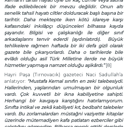
Kemal’in tahsil hayatı
ö
yle bir ka
ç
c
ü
mle veya satırla
ifade edilebilecek bir mevzu değildir. Onun altı
senelik tahsil hayatı ciltler dolduracak başlı başına bir
tarihtir. Daha mektepte iken k
ö
t
ü
idareye karşı
kafasındaki inkıl
â
p
ç
ı d
ü
ş
ü
nceleri bilhassa kayda
şayandır. Bilgisi ve
ç
alışkanlığı ile diğer sınıf
arkadaşlarını tenvir ederdi (aydınlatırdı). B
ü
y
ü
k
tehlikelere rağmen haftada bir iki defa gizli olarak
gazete bile
ç
ıkarıyorlardı. Daha o tarihlerde bile
evl
â
dı olduğu asil T
ü
rk Milletine ilerde ne b
ü
y
ü
k
hizmetler yapmaya namzet olduğu aşik
â
rdı.’’
[8]
Hayri Paşa (Tırnovacık) gazeteci Naci Sadullah’a
anlatıyor:
‘‘Mustafa Kemal sınıfın en zeki talebesiydi.
Hallerinden, yaşlarından umulmayan bir olgunluk
vardı.
Ç
ok kuvvetli bir ikna kabiliyetine sahipti.
Herhangi bir kavgaya karıştığını hatırlamıyorum.
Sınıfta intikal ve zek
â
kabiliyeti kıt, bedbaht talebeler
vardı. Bu zorlamalardan m
ü
stağni vaziyette kitaplar
ü
zerinde m
ü
temadiyen kafa patlatan ezberciler gibi
ç
alıştığını g
ö
rmedim. Bilhassa merak ettiği derslerle