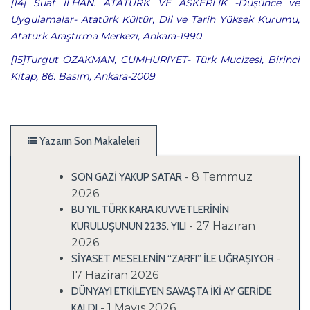
[14] Suat İLHAN. ATAT
Ü
RK VE ASKERLİK -D
ü
ş
ü
nce ve
Uygulamalar- Atat
ü
rk K
ü
lt
ü
r, Dil ve Tarih Y
ü
ksek Kurumu,
Atat
ü
rk Araştırma Merkezi, Ankara-1990
[15]Turgut
Ö
ZAKMAN, CUMHURİYET- T
ü
rk Mucizesi, Birinci
Kitap, 86. Basım, Ankara-2009
Yazarın Son Makaleleri
- 8 Temmuz
SON GAZİ YAKUP SATAR
2026
BU YIL TÜRK KARA KUVVETLERİNİN
- 27 Haziran
KURULUŞUNUN 2235. YILI
2026
-
SİYASET MESELENİN “ZARFI” İLE UĞRAŞIYOR
17 Haziran 2026
DÜNYAYI ETKİLEYEN SAVAŞTA İKİ AY GERİDE
- 1 Mayıs 2026
KALDI