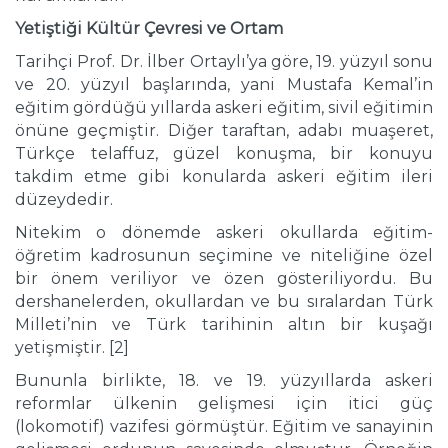
Yetiştiği K
ü
lt
ü
r
Ç
evresi ve Ortam
Tarihçi Prof. Dr. İlber Ortaylı’ya göre, 19. yüzyıl sonu
ve 20. yüzyıl başlarında, yani Mustafa Kemal’in
eğitim gördüğü yıllarda askeri eğitim, sivil eğitimin
önüne geçmiştir. Diğer taraftan, adabı muaşeret,
Türkçe telaffuz, güzel konuşma, bir konuyu
takdim etme gibi konularda askeri eğitim ileri
düzeydedir.
Nitekim o dönemde askeri okullarda eğitim-
öğretim kadrosunun seçimine ve niteliğine özel
bir önem veriliyor ve özen gösteriliyordu. Bu
dershanelerden, okullardan ve bu sıralardan Türk
Milleti’nin ve Türk tarihinin altın bir kuşağı
yetişmiştir. [2]
Bununla birlikte, 18. ve 19. yüzyıllarda askeri
reformlar ülkenin gelişmesi için itici güç
(lokomotif) vazifesi görmüştür. Eğitim ve sanayinin