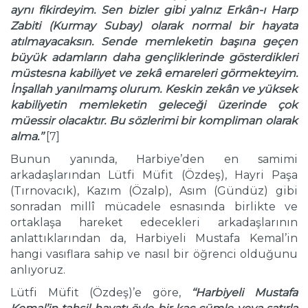
aynı fikirdeyim. Sen bizler gibi yalnız Erk
â
n-ı Harp
Zabiti (Kurmay Subay) olarak normal bir hayata
atılmayacaksın. Sende memleketin başına ge
ç
en
b
ü
y
ü
k adamların daha gen
ç
liklerinde g
ö
sterdikleri
m
ü
stesna kabiliyet ve zek
â
emareleri g
ö
rmekteyim.
İnşallah yanılmamş olurum. Keskin zek
â
n ve y
ü
ksek
kabiliyetin memleketin geleceği
ü
zerinde
ç
ok
m
ü
essir olacaktır. Bu s
ö
zlerimi bir kompliman olarak
alma.’’
[7]
Bunun yanında, Harbiye’den en samimi
arkadaşlarından Lütfi Müfit (Özdeş), Hayri Paşa
(Tırnovacık), Kazım (Özalp), Asım (Gündüz) gibi
sonradan millî mücadele esnasında birlikte ve
ortaklaşa hareket edecekleri arkadaşlarının
anlattıklarından da, Harbiyeli Mustafa Kemal’in
hangi vasıflara sahip ve nasıl bir öğrenci olduğunu
anlıyoruz.
Lütfi Müfit (Özdeş)’e göre,
‘‘Harbiyeli Mustafa