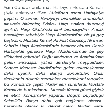
Asım Gündüz anılarında Harbiyeli Mustafa Kemal’i
şöyle anlatıyor
: ‘‘Ben Kuleli’den sonra Harbiye’ye
ge
ç
tim. O zaman Harbiye’yi birincilikle onunculuk
arasında bitirenler, Erk
â
n-ı Harp sınıfına (kurmay)
ayrılırdı. Harp Okulu’nda sınıf birincisiydim. Ancak
hastalığım sebebiyle Harp Akademisi’ne bir yıl ge
ç
başladım. Mustafa Kemal, Ali Fuat Cebesoy, Ali İhsan
Sabis’le Harp Akademisi’nde beraber oldum. Gerek
Harbiye’de gerekse Harp Akademisi’nde bir şey
dikkatimi
ç
ekmişti. Doğu illerinden ve Anadolu’dan
gelen arkadaşlar yalnız dersleriyle meşguld
ü
ler.
Sadece Manastır İdadisi’nden gelen arkadaşlarımız
daha uyanık, daha Batı’ya d
ö
n
ü
kt
ü
ler. Onlar
derslerinin dışında memleket meselelerini tartışırlar,
bu konularda
ç
eşitli fikirler ileri s
ü
rerlerdi. Mustafa
Kemal de bunlardandı. Mustafa Kemal g
ü
zel giyinir
ve etkili konuşmalar yapardı. Doğup b
ü
y
ü
d
ü
ğ
ü
Selanik’in Batıya daha
ç
ok bağlantısı olması
hasebiyle olacak ki, dikkat
ç
ekici fikirleri vardı.