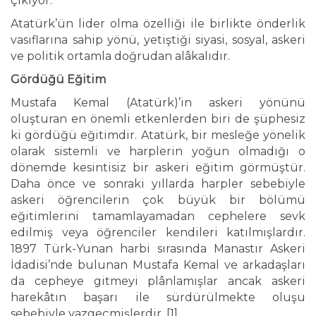
çıkıyor.
Atatürk’ün lider olma özelliği ile birlikte önderlik
vasıflarına sahip yönü, yetiştiği siyasi, sosyal, askeri
ve politik ortamla doğrudan alâkalıdır.
G
ö
rd
ü
ğ
ü
Eğitim
Mustafa Kemal (Atatürk)’in askeri yönünü
oluşturan en önemli etkenlerden biri de şüphesiz
ki gördüğü eğitimdir. Atatürk, bir mesleğe yönelik
olarak sistemli ve harplerin yoğun olmadığı o
dönemde kesintisiz bir askeri eğitim görmüştür.
Daha önce ve sonraki yıllarda harpler sebebiyle
askeri öğrencilerin çok büyük bir bölümü
eğitimlerini tamamlayamadan cephelere sevk
edilmiş veya öğrenciler kendileri katılmışlardır.
1897 Türk-Yunan harbi sırasında Manastır Askeri
İdadisi’nde bulunan Mustafa Kemal ve arkadaşları
da cepheye gitmeyi plânlamışlar ancak askeri
harekâtın başarı ile sürdürülmekte oluşu
sebebiyle vazgeçmişlerdir. [1]