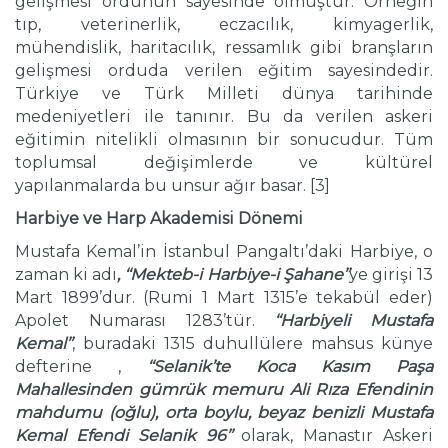
gelişmesi ordunun sayesinde olmuştur. Örneğin
tıp, veterinerlik, eczacılık, kimyagerlik,
mühendislik, haritacılık, ressamlık gibi branşların
gelişmesi orduda verilen eğitim sayesindedir.
Türkiye ve Türk Milleti dünya tarihinde
medeniyetleri ile tanınır. Bu da verilen askeri
eğitimin nitelikli olmasının bir sonucudur. Tüm
toplumsal değişimlerde ve kültürel
yapılanmalarda bu unsur ağır basar. [3]
Harbiye ve Harp Akademisi D
ö
nemi
Mustafa Kemal’in İstanbul Pangaltı’daki Harbiye, o
zaman ki adı
, ‘‘Mekteb-i Harbiye-i Şahane’’
ye girişi 13
Mart 1899’dur. (Rumi 1 Mart 1315’e tekabül eder)
Apolet Numarası 1283’tür.
‘‘Harbiyeli Mustafa
Kemal’’
, buradaki 1315 duhullülere mahsus künye
defterine ,
‘‘Selanik’te Koca Kasım Paşa
Mahallesinden g
ü
mr
ü
k memuru Ali Rıza Efendinin
mahdumu (oğlu), orta boylu, beyaz benizli Mustafa
Kemal Efendi Selanik 96’’
olarak, Manastır Askeri