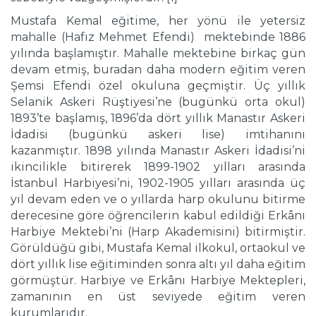
Mustafa Kemal eğitime, her yönü ile yetersiz
mahalle (Hafız Mehmet Efendi) mektebinde 1886
yılında başlamıştır. Mahalle mektebine birkaç gün
devam etmiş, buradan daha modern eğitim veren
Şemsi Efendi özel okuluna geçmiştir. Üç yıllık
Selanik Askeri Rüştiyesi’ne (bugünkü orta okul)
1893’te başlamış, 1896’da dört yıllık Manastır Askeri
İdadisi (bugünkü askeri lise) imtihanını
kazanmıştır. 1898 yılında Manastır Askeri İdadisi’ni
ikincilikle bitirerek 1899-1902 yılları arasında
İstanbul Harbiyesi’ni, 1902-1905 yılları arasında üç
yıl devam eden ve o yıllarda harp okulunu bitirme
derecesine göre öğrencilerin kabul edildiği Erkânı
Harbiye Mektebi’ni (Harp Akademisini) bitirmiştir.
Görüldüğü gibi, Mustafa Kemal ilkokul, ortaokul ve
dört yıllık lise eğitiminden sonra altı yıl daha eğitim
görmüştür. Harbiye ve Erkânı Harbiye Mektepleri,
zamanının en üst seviyede eğitim veren
kurumlarıdır.