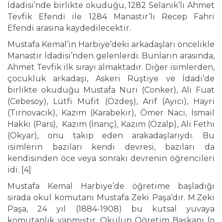
İdadisi’nde birlikte okuduğu, 1282 Selanik’li Ahmet
Tevfik Efendi ile 1284 Manastır’lı Recep Fahri
Efendi arasına kaydedilecektir.
Mustafa Kemal’in Harbiye’deki arkadaşları öncelikle
Manastır İdadisi’nden gelenlerdi. Bunların arasında,
Ahmet Tevfik ilk sırayı almaktadır. Diğer isimlerden,
çocukluk arkadaşı, Askeri Rüştiye ve İdadi’de
birlikte okuduğu Mustafa Nuri (Conker), Ali Fuat
(Cebesoy), Lütfi Müfit (Özdeş), Arif (Ayıcı), Hayri
(Tırnovacık), Kazım (Karabekir), Ömer Naci, İsmail
Hakkı (Pars), Kazım (İnanç), Kazım (Özalp), Ali Fethi
(Okyar), onu takip eden arakadaşlarıydı. Bu
isimlerin bazıları kendi devresi, bazıları da
kendisinden öce veya sonraki devrenin öğrencileri
idi. [4]
Mustafa Kemal Harbiye’de öğretime başladığı
sırada okul komutanı Mustafa Zeki Paşa’dır. M.Zeki
Paşa, 24 yıl (1884-1908) bu kutsal yuvaya
komutanlık yapmıştır. Okulun Öğretim Başkanı (o