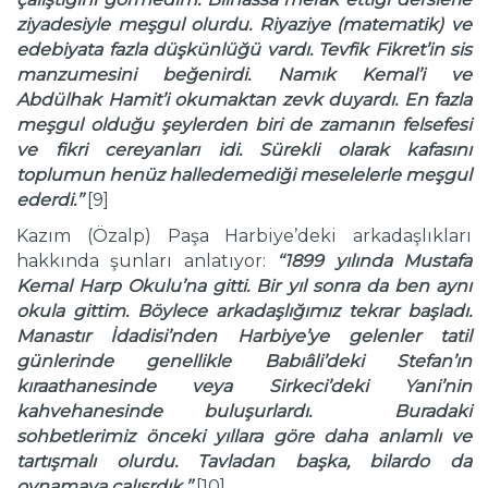
ziyadesiyle meşgul olurdu. Riyaziye (matematik) ve
edebiyata fazla d
ü
şk
ü
nl
ü
ğ
ü
vardı. Tevfik Fikret’in sis
manzumesini beğenirdi. Namık Kemal’i ve
Abd
ü
lhak Hamit’i okumaktan zevk duyardı. En fazla
meşgul olduğu şeylerden biri de zamanın felsefesi
ve fikri cereyanları idi. S
ü
rekli olarak kafasını
toplumun hen
ü
z halledemediği meselelerle meşgul
ederdi.’’
[9]
Kazım (Özalp) Paşa Harbiye’deki arkadaşlıkları
hakkında şunları anlatıyor:
‘‘1899 yılında Mustafa
Kemal Harp Okulu’na gitti. Bir yıl sonra da ben aynı
okula gittim. B
ö
ylece arkadaşlığımız tekrar başladı.
Manastır İdadisi’nden Harbiye’ye gelenler tatil
g
ü
nlerinde genellikle Babı
â
li’deki Stefan’ın
kıraathanesinde veya Sirkeci’deki Yani’nin
kahvehanesinde buluşurlardı. Buradaki
sohbetlerimiz
ö
nceki yıllara g
ö
re daha anlamlı ve
tartışmalı olurdu. Tavladan başka, bilardo da
oynamaya
ç
alışrdık.’’
[10]