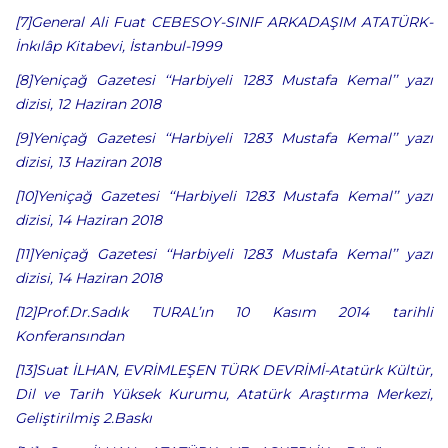
[7]General Ali Fuat CEBESOY-SINIF ARKADAŞIM ATAT
Ü
RK-
İnkıl
â
p Kitabevi, İstanbul-1999
[8]Yeni
ç
ağ Gazetesi ‘‘Harbiyeli 1283 Mustafa Kemal’’ yazı
dizisi, 12 Haziran 2018
[9]Yeni
ç
ağ Gazetesi ‘‘Harbiyeli 1283 Mustafa Kemal’’ yazı
dizisi, 13 Haziran 2018
[10]Yeni
ç
ağ Gazetesi ‘‘Harbiyeli 1283 Mustafa Kemal’’ yazı
dizisi, 14 Haziran 2018
[11]Yeni
ç
ağ Gazetesi ‘‘Harbiyeli 1283 Mustafa Kemal’’ yazı
dizisi, 14 Haziran 2018
[12]Prof.Dr.Sadık TURAL’ın 10 Kasım 2014 tarihli
Konferansından
[13]Suat İLHAN, EVRİMLEŞEN T
Ü
RK DEVRİMİ-Atat
ü
rk K
ü
lt
ü
r,
Dil ve Tarih Y
ü
ksek Kurumu, Atat
ü
rk Araştırma Merkezi,
Geliştirilmiş 2.Baskı