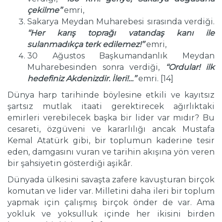
ç
ekilme’’
emri,
Sakarya Meydan Muharebesi sırasında verdiği.
‘‘Her karış toprağı vatandaş kanı ile
sulanmadık
ç
a terk edilemez!’’
emri,
30 Ağustos Başkumandanlık Meydan
Muharebesinden sonra verdiği,
‘‘Ordular! ilk
hedefiniz Akdenizdir. İleri!…’’
emri. [14]
Dünya harp tarihinde böylesine etkili ve kayıtsız
şartsız mutlak itaati gerektirecek ağırlıktaki
emirleri verebilecek başka bir lider var mıdır? Bu
cesareti, özgüveni ve kararlılığı ancak Mustafa
Kemal Atatürk gibi, bir toplumun kaderine tesir
eden, damgasını vuran ve tarihin akışına yön veren
bir şahsiyetin gösterdiği aşikâr.
Dünyada ülkesini savaşta zafere kavuşturan birçok
komutan ve lider var. Milletini daha ileri bir toplum
yapmak için çalışmış birçok önder de var. Ama
yokluk ve yoksulluk içinde her ikisini birden