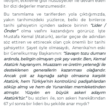
iletişim, etkileme gibi hususiyetler ile devam eden
bir dizi değerler manzumesidir.
Bu tanımlama ve tariflerden yola çıktığımızda,
yakın tarihimizdeki yüzlerce, belki de binlerce
tarihi şahsiyetin içinden sadece birinin
‘‘Lider /
Ö
nder’’
olma vasfını kazandığını görürüz. İşte
Mustafa Kemal (Atatürk), asırlar geçse de adından
söz ettiren ve ettirecek olan çok önemli bir tarihi
şahsiyettir. Şayet öyle olmasaydı, Amerika’nın eski
bir Genelkurmay Başkanının:
‘‘Savaşın tozu dumanı
ardında, belirgin olmayan
ç
ok şey vardır. Ben, Kemal
Atat
ü
rk hayranıyım. Muazzam ve
ü
retim yeteneği ile
desteklenen generallerin kazanması olağandır.
Ancak
ç
ok az kaynağa sahip olmasına karşılık
Atat
ü
rk, hem T
ü
rkiye’nin kontrol
ü
n
ü
padişahlardan
s
ö
k
ü
p almış ve hem de Yunanlıları memleketinden
atmıştır. Y
ü
zyılın en b
ü
y
ü
k askeri adayım
Atat
ü
rk’t
ü
r.’’
bu sözleri ile, son askeri harekâtından
67 yıl sonra bir lideri bu şekilde anar mıydı?