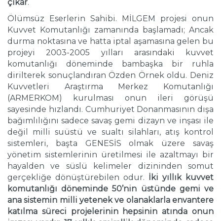
çıkar
.
Ölümsüz Eserlerin Sahibi. MİLGEM projesi onun
Kuvvet Komutanlığı zamanında başlamadı; Ancak
durma noktasına ve hatta iptal aşamasına gelen bu
projeyi 2003-2005 yılları arasındaki kuvvet
komutanlığı döneminde bambaşka bir ruhla
dirilterek sonuçlandıran Özden Örnek oldu. Deniz
Kuvvetleri Araştırma Merkez Komutanlığı
(ARMERKOM) kurulması onun ileri görüşü
sayesinde hızlandı. Cumhuriyet Donanmasının dışa
bağımlılığını sadece savaş gemi dizayn ve inşası ile
değil milli suüstü ve sualtı silahları, atış kontrol
sistemleri, başta GENESİS olmak üzere savaş
yönetim sistemlerinin üretilmesi ile azaltmayı bir
hayalden ve süslü kelimeler dizininden somut
gerçekliğe dönüştürebilen odur.
İki yıllık kuvvet
komutanlığı döneminde 50’nin üstünde gemi ve
ana sistemin milli yetenek ve olanaklarla envantere
katılma süreci projelerinin hepsinin atında onun