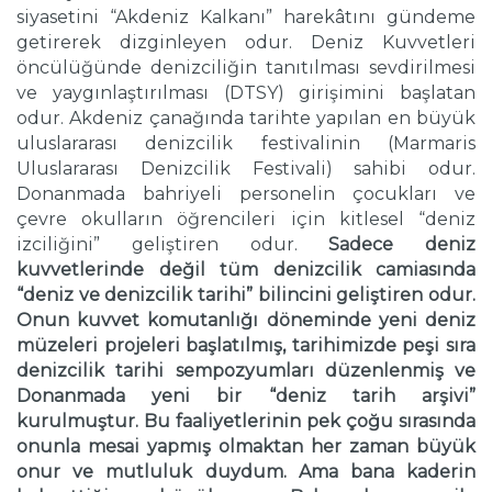
siyasetini “Akdeniz Kalkanı” harekâtını gündeme
getirerek dizginleyen odur. Deniz Kuvvetleri
öncülüğünde denizciliğin tanıtılması sevdirilmesi
ve yaygınlaştırılması (DTSY) girişimini başlatan
odur. Akdeniz çanağında tarihte yapılan en büyük
uluslararası denizcilik festivalinin (Marmaris
Uluslararası Denizcilik Festivali) sahibi odur.
Donanmada bahriyeli personelin çocukları ve
çevre okulların öğrencileri için kitlesel “deniz
izciliğini” geliştiren odur.
Sadece deniz
kuvvetlerinde değil tüm denizcilik camiasında
“deniz ve denizcilik tarihi” bilincini geliştiren odur.
Onun kuvvet komutanlığı döneminde yeni deniz
müzeleri projeleri başlatılmış, tarihimizde peşi sıra
denizcilik tarihi sempozyumları düzenlenmiş ve
Donanmada yeni bir “deniz tarih arşivi”
kurulmuştur. Bu faaliyetlerinin pek çoğu sırasında
onunla mesai yapmış olmaktan her zaman büyük
onur ve mutluluk duydum. Ama bana kaderin