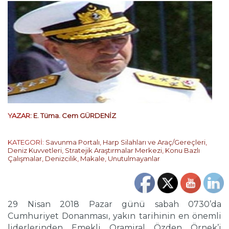
YAZAR:
E. Tüma. Cem GÜRDENİZ
KATEGORİ:
Savunma Portalı
,
Harp Silahları ve Araç/Gereçleri
,
Deniz Kuvvetleri
,
Stratejik Araştırmalar Merkezi
,
Konu Bazlı
Çalışmalar
,
Denizcilik
,
Makale
,
Unutulmayanlar
29 Nisan 2018 Pazar günü sabah 0730’da
Cumhuriyet Donanması, yakın tarihinin en önemli
liderlerinden Emekli Oramiral Özden Örnek’i