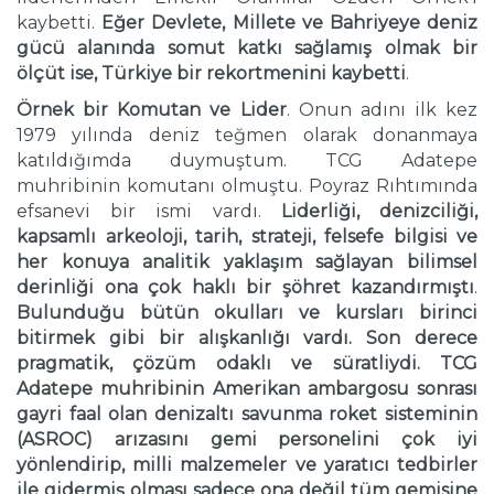
kaybetti.
Eğer Devlete, Millete ve Bahriyeye deniz
gücü alanında somut katkı sağlamış olmak bir
ölçüt ise, Türkiye bir rekortmenini kaybetti
.
Örnek bir Komutan ve Lider
. Onun adını ilk kez
1979 yılında deniz teğmen olarak donanmaya
katıldığımda duymuştum. TCG Adatepe
muhribinin komutanı olmuştu. Poyraz Rıhtımında
efsanevi bir ismi vardı.
Liderliği, denizciliği,
kapsamlı arkeoloji, tarih, strateji, felsefe bilgisi ve
her konuya analitik yaklaşım sağlayan bilimsel
derinliği ona çok haklı bir şöhret kazandırmıştı
.
Bulunduğu bütün okulları ve kursları birinci
bitirmek gibi bir alışkanlığı vardı. Son derece
pragmatik, çözüm odaklı ve süratliydi. TCG
Adatepe muhribinin Amerikan ambargosu sonrası
gayri faal olan denizaltı savunma roket sisteminin
(ASROC) arızasını gemi personelini çok iyi
yönlendirip, milli malzemeler ve yaratıcı tedbirler
ile gidermiş olması sadece ona değil tüm gemisine