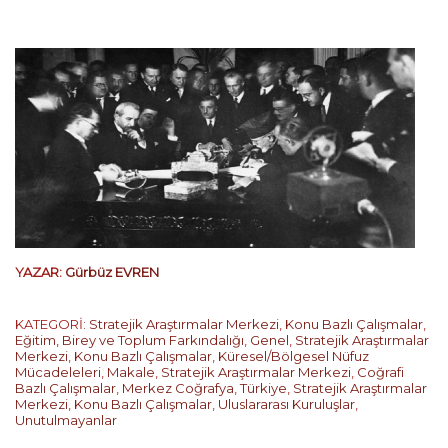
YAZAR:
Gürbüz EVREN
KATEGORİ:
Stratejik Araştırmalar Merkezi
,
Konu Bazlı Çalışmalar
,
Eğitim, Birey ve Toplum Farkındalığı
,
Genel
,
Stratejik Araştırmalar
Merkezi
,
Konu Bazlı Çalışmalar
,
Küresel/Bölgesel Nüfuz
Mücadeleleri
,
Makale
,
Stratejik Araştırmalar Merkezi
,
Coğrafi
Bazlı Çalışmalar
,
Merkez Coğrafya
,
Türkiye
,
Stratejik Araştırmalar
Merkezi
,
Konu Bazlı Çalışmalar
,
Uluslararası Kuruluşlar
,
Unutulmayanlar