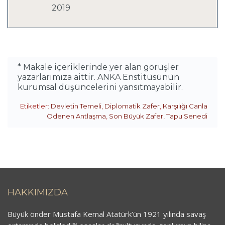
2019
* Makale içeriklerinde yer alan görüşler
yazarlarımıza aittir. ANKA Enstitüsünün
kurumsal düşüncelerini yansıtmayabilir.
Etiketler:
Devletin Temeli
,
Diplomatik Zafer
,
Karşılığı Canla
Ödenen Antlaşma
,
Son Büyük Zafer
,
Tapu Senedi
HAKKIMIZDA
Büyük önder Mustafa Kemal Atatürk’ün 1921 yılında savaş