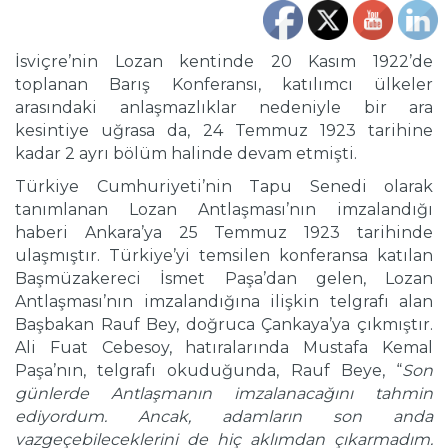
İsviçre’nin Lozan kentinde 20 Kasım 1922’de
toplanan Barış Konferansı, katılımcı ülkeler
arasındaki anlaşmazlıklar nedeniyle bir ara
kesintiye uğrasa da, 24 Temmuz 1923 tarihine
kadar 2 ayrı bölüm halinde devam etmişti.
Türkiye Cumhuriyeti’nin Tapu Senedi olarak
tanımlanan Lozan Antlaşması’nın imzalandığı
haberi Ankara’ya 25 Temmuz 1923 tarihinde
ulaşmıştır. Türkiye’yi temsilen konferansa katılan
Başmüzakereci İsmet Paşa’dan gelen, Lozan
Antlaşması’nın imzalandığına ilişkin telgrafı alan
Başbakan Rauf Bey, doğruca Çankaya’ya çıkmıştır.
Ali Fuat Cebesoy, hatıralarında Mustafa Kemal
Paşa’nın, telgrafı okuduğunda, Rauf Beye, “
Son
günlerde Antlaşmanın imzalanacağını tahmin
ediyordum. Ancak, adamların son anda
vazgeçebileceklerini de hiç aklımdan çıkarmadım.