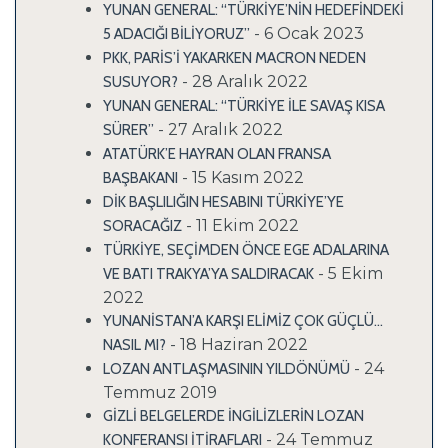
YUNAN GENERAL: “TÜRKİYE’NİN HEDEFİNDEKİ
- 6 Ocak 2023
5 ADACIĞI BİLİYORUZ”
PKK, PARİS’İ YAKARKEN MACRON NEDEN
- 28 Aralık 2022
SUSUYOR?
YUNAN GENERAL: “TÜRKİYE İLE SAVAŞ KISA
- 27 Aralık 2022
SÜRER”
ATATÜRK’E HAYRAN OLAN FRANSA
- 15 Kasım 2022
BAŞBAKANI
DİK BAŞLILIĞIN HESABINI TÜRKİYE’YE
- 11 Ekim 2022
SORACAĞIZ
TÜRKİYE, SEÇİMDEN ÖNCE EGE ADALARINA
- 5 Ekim
VE BATI TRAKYA’YA SALDIRACAK
2022
YUNANİSTAN’A KARŞI ELİMİZ ÇOK GÜÇLÜ…
- 18 Haziran 2022
NASIL MI?
- 24
LOZAN ANTLAŞMASININ YILDÖNÜMÜ
Temmuz 2019
GİZLİ BELGELERDE İNGİLİZLERİN LOZAN
- 24 Temmuz
KONFERANSI İTİRAFLARI