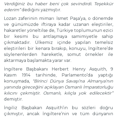
Verdiğiniz bu haber beni çok sevindirdi. Teşekkür
ederim”
dediğini yazmıştır.
Lozan zaferinin mimarı İsmet Paşa’ya, o dönemde
ve günümüzde iftiraya kadar uzanan eleştiriler,
hakaretler yöneltilse de, Türkiye toplumunun ezici
bir kesimi bu antlaşmaya samimiyetle sahip
çıkmaktadır. Ülkemiz içinde yapılan temelsiz
eleştirileri bir kenara bırakıp, konuyu, İngiltere’de
söylenenlerden hareketle, somut örnekler ile
aktarmaya başlamakta yarar var.
İngiltere Başbakanı Herbert Henry Asquith, 9
Kasım 1914 tarihinde, Parlamento’da yaptığı
konuşmada,
“Birinci Dünya Savaşı’na Almanya’nın
yanında gireceğini açıklayan Osmanlı İmparatorluğu
kılıcını çekmiştir. Osmanlı, kılıçla yok edilecektir”
demiştir.
İngiliz Başbakan Asquith’in bu sözleri doğru
çıkmıştır, ancak İngiltere’nin ve tüm dünyanın