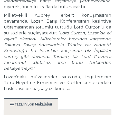
inandırmadıkça barışı sağlamaya yetmeyecektir”
diyerek, önemli itiraflarda bulunacaktır.
Milletvekili Aubrey Herbert konuşmasının
devamında, Lozan Barış Konferansının kesintiye
uğramasından sorumlu tuttuğu Lord Curzon’u da
şu sözlerle suçlayacaktır
: “Lord Curzon, Lozan’da iyi
niyetli olamadı. Müzakereler boyunca karşısında,
Sakarya Savaşı öncesindeki Türkler var zannetti.
Konuştuğu bu insanlara karşısında biz İngilizler
varmış gibi davrandı. Tamam, biz Lord Curzon’a
tahammül edebiliriz, ama bunu Türklerden
bekleyemeyiz.”
Lozan’daki müzakereler sırasında, İngiltere’nin
Türk Heyetine Ermeniler ve Kürtler konusundaki
baskısı ise bir başka yazı konusu.
Yazarın Son Makaleleri