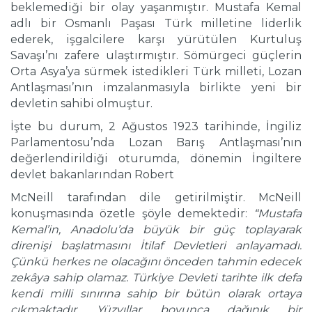
beklemediği bir olay yaşanmıştır. Mustafa Kemal
adlı bir Osmanlı Paşası Türk milletine liderlik
ederek, işgalcilere karşı yürütülen Kurtuluş
Savaşı’nı zafere ulaştırmıştır. Sömürgeci güçlerin
Orta Asya’ya sürmek istedikleri Türk milleti, Lozan
Antlaşması’nın imzalanmasıyla birlikte yeni bir
devletin sahibi olmuştur.
İşte bu durum, 2 Ağustos 1923 tarihinde, İngiliz
Parlamentosu’nda Lozan Barış Antlaşması’nın
değerlendirildiği oturumda, dönemin İngiltere
devlet bakanlarından Robert
McNeill tarafından dile getirilmiştir. McNeill
konuşmasında özetle şöyle demektedir:
“Mustafa
Kemal’in, Anadolu’da büyük bir güç toplayarak
direnişi başlatmasını İtilaf Devletleri anlayamadı.
Çünkü herkes ne olacağını önceden tahmin edecek
zekâya sahip olamaz. Türkiye Devleti tarihte ilk defa
kendi milli sınırına sahip bir bütün olarak ortaya
çıkmaktadır. Yüzyıllar boyunca dağınık bir