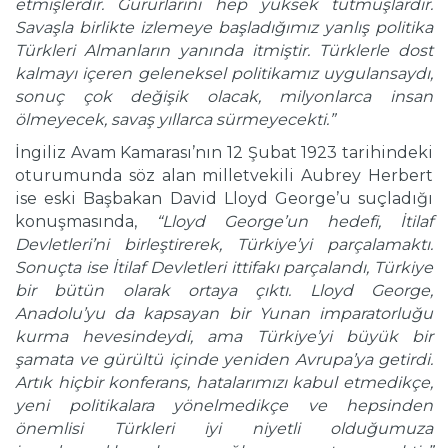
etmişlerdir. Gururlarını hep yüksek tutmuşlardır.
Savaşla birlikte izlemeye başladığımız yanlış politika
Türkleri Almanların yanında itmiştir. Türklerle dost
kalmayı içeren geleneksel politikamız uygulansaydı,
sonuç çok değişik olacak, milyonlarca insan
ölmeyecek, savaş yıllarca sürmeyecekti.”
İngiliz Avam Kamarası’nın 12 Şubat 1923 tarihindeki
oturumunda söz alan milletvekili Aubrey Herbert
ise eski Başbakan David Lloyd George’u suçladığı
konuşmasında,
“Lloyd George’un hedefi, İtilaf
Devletleri’ni birleştirerek, Türkiye’yi parçalamaktı.
Sonuçta ise İtilaf Devletleri ittifakı parçalandı, Türkiye
bir bütün olarak ortaya çıktı. Lloyd George,
Anadolu’yu da kapsayan bir Yunan imparatorluğu
kurma hevesindeydi, ama Türkiye’yi büyük bir
şamata ve gürültü içinde yeniden Avrupa’ya getirdi.
Artık hiçbir konferans, hatalarımızı kabul etmedikçe,
yeni politikalara yönelmedikçe ve hepsinden
önemlisi Türkleri iyi niyetli olduğumuza