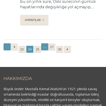
bu on yıllık süre, Oslo sürecinin günlük
hayatlarında değişikliğe yol açmayıp, ...
AYRINTILAR
…
27
23
24
25
30
HAKKIMIZDA
Büyük önder Mustafa Kemal Atatürk’ün 1921 yılında savaş
ortamında belirlediği esaslar doğrultusunda, toplumun bilinç
düzeyini yükseltmek, nitelikli ve kariyerli bireyler oluşturmak,
bireysel ve toplumsal bazda çağdaş yaşam modelleri sunmak