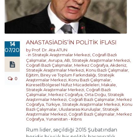
ANASTASİADİS’İN POLİTİK İFLASI
14
07/2017
by
Prof. Dr. Ata ATUN
in
Stratejik Araştırmalar Merkezi
,
Coğrafi Bazlı
Çalışmalar
,
Avrupa
,
AB
,
Stratejik Araştırmalar Merkezi
,
Coğrafi Bazlı Çalışmalar
,
Merkez Coğrafya
,
Akdeniz
,
Stratejik Araştırmalar Merkezi
,
Konu Bazlı Çalışmalar
,
Eğitim, Birey ve Toplum Farkındalığı
,
Stratejik
0
Araştırmalar Merkezi
,
Konu Bazlı Çalışmalar
,
Küresel/Bölgesel Nüfuz Mücadeleleri
,
Makale
,
Stratejik Araştırmalar Merkezi
,
Coğrafi Bazlı
Çalışmalar
,
Merkez Coğrafya
,
Orta Doğu
,
Stratejik
Araştırmalar Merkezi
,
Coğrafi Bazlı Çalışmalar
,
Merkez
Coğrafya
,
Türkiye
,
Stratejik Araştırmalar Merkezi
,
Konu
Bazlı Çalışmalar
,
Uluslararası Kuruluşlar
,
Stratejik
Araştırmalar Merkezi
,
Coğrafi Bazlı Çalışmalar
,
Merkez
Coğrafya
,
Yunanistan - Kıbrıs
Rum lider, seçildiği 2015 Şubatından
beridir büyük bir politik başarısızlık