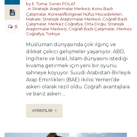
by
E. Tüma. Soner POLAT
in
Stratejik Araştırmalar Merkezi
,
Konu Bazlı
Çalışmalar
,
Küresel/Bölgesel Nüfuz Mücadeleleri
,
Makale
,
Stratejik Araştırmalar Merkezi
,
Coğrafi Bazlı
Çalışmalar
,
Merkez Coğrafya
,
Orta Doğu
,
Stratejik
0
Araştırmalar Merkezi
,
Coğrafi Bazlı Çalışmalar
,
Merkez
Coğrafya
,
Türkiye
Müslüman dünyasında çok ilginç ve
dikkat çekici gelişmeler yaşanıyor. ABD,
İngiltere ve İsrail, İslam dünyasını istediği
kıvama getirmek için yeni bir oyunu
sahneye koyuyor. Suudi Arabistan-Birleşik
Arap Emirlikleri (BAE) ikilisi Yemen’de
askeri olarak rezil oldu. Coğrafi avantajlara
ve bariz askeri ...
AYRINTILAR