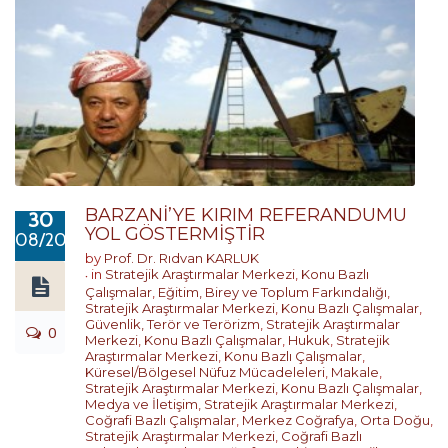
BARZANİ’YE KIRIM REFERANDUMU
30
YOL GÖSTERMİŞTİR
08/2017
by
Prof. Dr. Rıdvan KARLUK
in
Stratejik Araştırmalar Merkezi
,
Konu Bazlı
Çalışmalar
,
Eğitim, Birey ve Toplum Farkındalığı
,
Stratejik Araştırmalar Merkezi
,
Konu Bazlı Çalışmalar
,
Güvenlik, Terör ve Terörizm
,
Stratejik Araştırmalar
0
Merkezi
,
Konu Bazlı Çalışmalar
,
Hukuk
,
Stratejik
Araştırmalar Merkezi
,
Konu Bazlı Çalışmalar
,
Küresel/Bölgesel Nüfuz Mücadeleleri
,
Makale
,
Stratejik Araştırmalar Merkezi
,
Konu Bazlı Çalışmalar
,
Medya ve İletişim
,
Stratejik Araştırmalar Merkezi
,
Coğrafi Bazlı Çalışmalar
,
Merkez Coğrafya
,
Orta Doğu
,
Stratejik Araştırmalar Merkezi
,
Coğrafi Bazlı