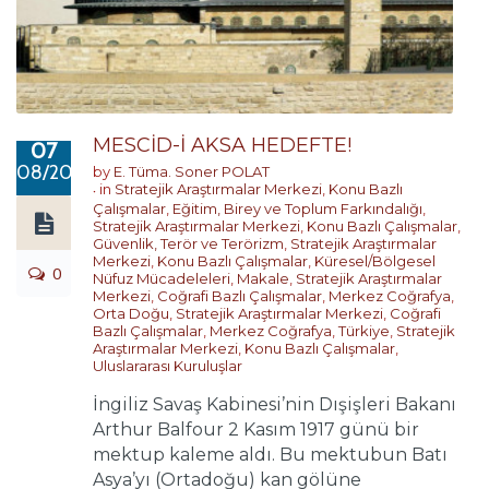
MESCİD-İ AKSA HEDEFTE!
07
08/2017
by
E. Tüma. Soner POLAT
in
Stratejik Araştırmalar Merkezi
,
Konu Bazlı
Çalışmalar
,
Eğitim, Birey ve Toplum Farkındalığı
,
Stratejik Araştırmalar Merkezi
,
Konu Bazlı Çalışmalar
,
Güvenlik, Terör ve Terörizm
,
Stratejik Araştırmalar
Merkezi
,
Konu Bazlı Çalışmalar
,
Küresel/Bölgesel
0
Nüfuz Mücadeleleri
,
Makale
,
Stratejik Araştırmalar
Merkezi
,
Coğrafi Bazlı Çalışmalar
,
Merkez Coğrafya
,
Orta Doğu
,
Stratejik Araştırmalar Merkezi
,
Coğrafi
Bazlı Çalışmalar
,
Merkez Coğrafya
,
Türkiye
,
Stratejik
Araştırmalar Merkezi
,
Konu Bazlı Çalışmalar
,
Uluslararası Kuruluşlar
İngiliz Savaş Kabinesi’nin Dışişleri Bakanı
Arthur Balfour 2 Kasım 1917 günü bir
mektup kaleme aldı. Bu mektubun Batı
Asya’yı (Ortadoğu) kan gölüne