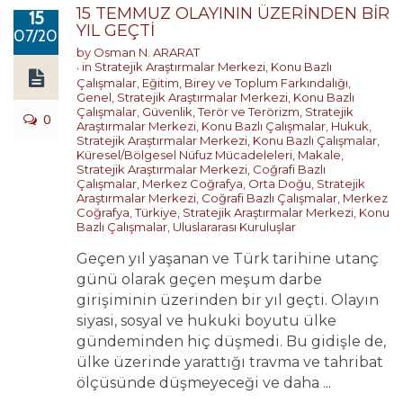
15 TEMMUZ OLAYININ ÜZERİNDEN BİR
15
YIL GEÇTİ
07/2017
by
Osman N. ARARAT
in
Stratejik Araştırmalar Merkezi
,
Konu Bazlı
Çalışmalar
,
Eğitim, Birey ve Toplum Farkındalığı
,
Genel
,
Stratejik Araştırmalar Merkezi
,
Konu Bazlı
Çalışmalar
,
Güvenlik, Terör ve Terörizm
,
Stratejik
0
Araştırmalar Merkezi
,
Konu Bazlı Çalışmalar
,
Hukuk
,
Stratejik Araştırmalar Merkezi
,
Konu Bazlı Çalışmalar
,
Küresel/Bölgesel Nüfuz Mücadeleleri
,
Makale
,
Stratejik Araştırmalar Merkezi
,
Coğrafi Bazlı
Çalışmalar
,
Merkez Coğrafya
,
Orta Doğu
,
Stratejik
Araştırmalar Merkezi
,
Coğrafi Bazlı Çalışmalar
,
Merkez
Coğrafya
,
Türkiye
,
Stratejik Araştırmalar Merkezi
,
Konu
Bazlı Çalışmalar
,
Uluslararası Kuruluşlar
Geçen yıl yaşanan ve Türk tarihine utanç
günü olarak geçen meşum darbe
girişiminin üzerinden bir yıl geçti. Olayın
siyasi, sosyal ve hukuki boyutu ülke
gündeminden hiç düşmedi. Bu gidişle de,
ülke üzerinde yarattığı travma ve tahribat
ölçüsünde düşmeyeceği ve daha ...