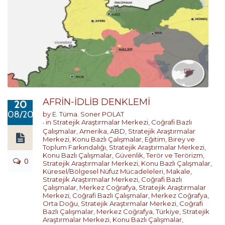
AFRİN-İDLİB DENKLEMİ
20
08/2017
by
E. Tüma. Soner POLAT
in
Stratejik Araştırmalar Merkezi
,
Coğrafi Bazlı
Çalışmalar
,
Amerika
,
ABD
,
Stratejik Araştırmalar
Merkezi
,
Konu Bazlı Çalışmalar
,
Eğitim, Birey ve
Toplum Farkındalığı
,
Stratejik Araştırmalar Merkezi
,
Konu Bazlı Çalışmalar
,
Güvenlik, Terör ve Terörizm
,
0
Stratejik Araştırmalar Merkezi
,
Konu Bazlı Çalışmalar
,
Küresel/Bölgesel Nüfuz Mücadeleleri
,
Makale
,
Stratejik Araştırmalar Merkezi
,
Coğrafi Bazlı
Çalışmalar
,
Merkez Coğrafya
,
Stratejik Araştırmalar
Merkezi
,
Coğrafi Bazlı Çalışmalar
,
Merkez Coğrafya
,
Orta Doğu
,
Stratejik Araştırmalar Merkezi
,
Coğrafi
Bazlı Çalışmalar
,
Merkez Coğrafya
,
Türkiye
,
Stratejik
Araştırmalar Merkezi
,
Konu Bazlı Çalışmalar
,