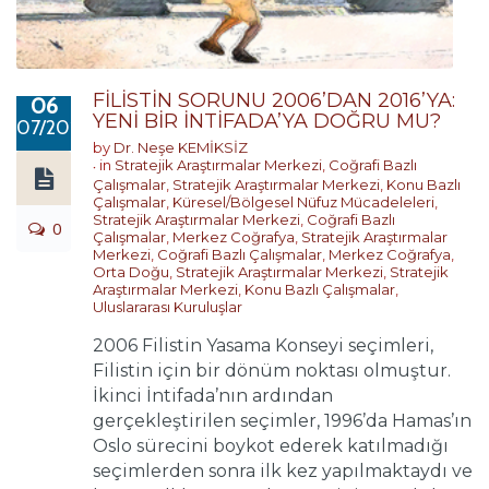
FİLİSTİN SORUNU 2006’DAN 2016’YA:
06
YENİ BİR İNTİFADA’YA DOĞRU MU?
07/2017
by
Dr. Neşe KEMİKSİZ
in
Stratejik Araştırmalar Merkezi
,
Coğrafi Bazlı
Çalışmalar
,
Stratejik Araştırmalar Merkezi
,
Konu Bazlı
Çalışmalar
,
Küresel/Bölgesel Nüfuz Mücadeleleri
,
Stratejik Araştırmalar Merkezi
,
Coğrafi Bazlı
0
Çalışmalar
,
Merkez Coğrafya
,
Stratejik Araştırmalar
Merkezi
,
Coğrafi Bazlı Çalışmalar
,
Merkez Coğrafya
,
Orta Doğu
,
Stratejik Araştırmalar Merkezi
,
Stratejik
Araştırmalar Merkezi
,
Konu Bazlı Çalışmalar
,
Uluslararası Kuruluşlar
2006 Filistin Yasama Konseyi seçimleri,
Filistin için bir dönüm noktası olmuştur.
İkinci İntifada’nın ardından
gerçekleştirilen seçimler, 1996’da Hamas’ın
Oslo sürecini boykot ederek katılmadığı
seçimlerden sonra ilk kez yapılmaktaydı ve