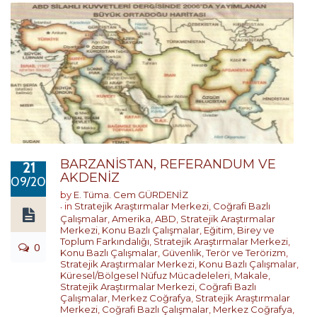
BARZANİSTAN, REFERANDUM VE
21
AKDENİZ
09/2017
by
E. Tüma. Cem GÜRDENİZ
in
Stratejik Araştırmalar Merkezi
,
Coğrafi Bazlı
Çalışmalar
,
Amerika
,
ABD
,
Stratejik Araştırmalar
Merkezi
,
Konu Bazlı Çalışmalar
,
Eğitim, Birey ve
Toplum Farkındalığı
,
Stratejik Araştırmalar Merkezi
,
0
Konu Bazlı Çalışmalar
,
Güvenlik, Terör ve Terörizm
,
Stratejik Araştırmalar Merkezi
,
Konu Bazlı Çalışmalar
,
Küresel/Bölgesel Nüfuz Mücadeleleri
,
Makale
,
Stratejik Araştırmalar Merkezi
,
Coğrafi Bazlı
Çalışmalar
,
Merkez Coğrafya
,
Stratejik Araştırmalar
Merkezi
,
Coğrafi Bazlı Çalışmalar
,
Merkez Coğrafya
,