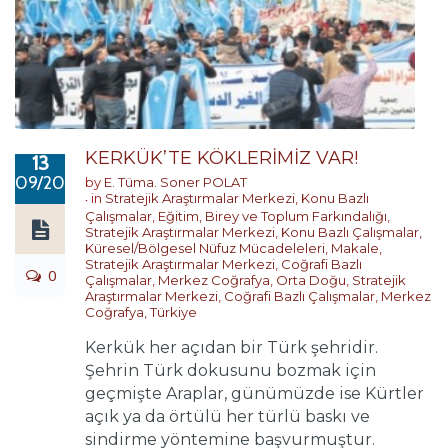
KERKÜK’TE KÖKLERİMİZ VAR!
13
09/2017
by
E. Tüma. Soner POLAT
in
Stratejik Araştırmalar Merkezi
,
Konu Bazlı
Çalışmalar
,
Eğitim, Birey ve Toplum Farkındalığı
,
Stratejik Araştırmalar Merkezi
,
Konu Bazlı Çalışmalar
,
Küresel/Bölgesel Nüfuz Mücadeleleri
,
Makale
,
Stratejik Araştırmalar Merkezi
,
Coğrafi Bazlı
0
Çalışmalar
,
Merkez Coğrafya
,
Orta Doğu
,
Stratejik
Araştırmalar Merkezi
,
Coğrafi Bazlı Çalışmalar
,
Merkez
Coğrafya
,
Türkiye
Kerkük her açıdan bir Türk şehridir.
Şehrin Türk dokusunu bozmak için
geçmişte Araplar, günümüzde ise Kürtler
açık ya da örtülü her türlü baskı ve
sindirme yöntemine başvurmuştur.