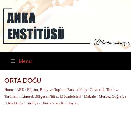
Menu
ORTA DOĞU
Home
/
ABD
/
Eğitim, Birey ve Toplum Farkındalığı
/
Güvenlik, Terör ve
Terörizm
/
Küresel/Bölgesel Nüfuz Mücadeleleri
/
Makale
/
Merkez Coğrafya
/
Orta Doğu
/
Türkiye
/
Uluslararası Kuruluşlar
/