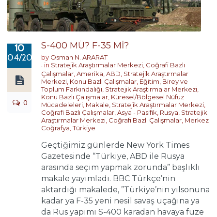
S-400 MÜ? F-35 Mİ?
10
04/2019
by
Osman N. ARARAT
in
Stratejik Araştırmalar Merkezi
,
Coğrafi Bazlı
Çalışmalar
,
Amerika
,
ABD
,
Stratejik Araştırmalar
Merkezi
,
Konu Bazlı Çalışmalar
,
Eğitim, Birey ve
Toplum Farkındalığı
,
Stratejik Araştırmalar Merkezi
,
Konu Bazlı Çalışmalar
,
Küresel/Bölgesel Nüfuz
0
Mücadeleleri
,
Makale
,
Stratejik Araştırmalar Merkezi
,
Coğrafi Bazlı Çalışmalar
,
Asya - Pasifik
,
Rusya
,
Stratejik
Araştırmalar Merkezi
,
Coğrafi Bazlı Çalışmalar
,
Merkez
Coğrafya
,
Türkiye
Geçtiğimiz günlerde New York Times
Gazetesinde “Türkiye, ABD ile Rusya
arasında seçim yapmak zorunda” başlıklı
makale yayımladı. BBC Türkçe’nin
aktardığı makalede, ”Türkiye’nin yılsonuna
kadar ya F-35 yeni nesil savaş uçağına ya
da Rus yapımı S-400 karadan havaya füze