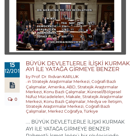
BÜYÜK DEVLETLERLE İLİŞKİ KURMAK
15
AYI İLE YATAĞA GİRMEYE BENZER
12/2019
by
Prof. Dr. Rıdvan KARLUK
in
Stratejik Araştırmalar Merkezi
,
Coğrafi Bazlı
Çalışmalar
,
Amerika
,
ABD
,
Stratejik Araştırmalar
Merkezi
,
Konu Bazlı Çalışmalar
,
Küresel/Bölgesel
Nüfuz Mücadeleleri
,
Makale
,
Stratejik Araştırmalar
0
Merkezi
,
Konu Bazlı Çalışmalar
,
Medya ve İletişim
,
Stratejik Araştırmalar Merkezi
,
Coğrafi Bazlı
Çalışmalar
,
Merkez Coğrafya
,
Türkiye
…. BÜYÜK DEVLETLERLE İLİŞKİ KURMAK
AYI İLE YATAĞA GİRMEYE BENZER
Rahmetli İsmet İnönü bir söyleşisinde