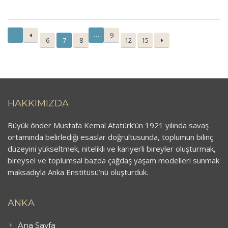
…
9
6
7
8
12
15
HAKKIMIZDA
Büyük önder Mustafa Kemal Atatürk’ün 1921 yılında savaş
ortamında belirlediği esaslar doğrultusunda, toplumun bilinç
düzeyini yükseltmek, nitelikli ve kariyerli bireyler oluşturmak,
bireysel ve toplumsal bazda çağdaş yaşam modelleri sunmak
maksadıyla Anka Enstitüsü’nü oluşturduk.
ANKA
Ana Sayfa