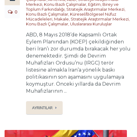
Merkezi
,
Konu Bazlı Çalışmalar
,
Eğitim, Birey ve
Toplum Farkındalığı
,
Stratejik Araştırmalar Merkezi
,
0
Konu Bazlı Çalışmalar
,
Küresel/Bölgesel Nüfuz
Mücadeleleri
,
Makale
,
Stratejik Araştırmalar Merkezi
,
Konu Bazlı Çalışmalar
,
Uluslararası Kuruluşlar
ABD, 8 Mayıs 2018’de Kapsamlı Ortak
Eylem Planından (KOEP) çekildiğinden
beri İran’ı zor durumda bırakacak her yolu
denemektedir. Şimdi de Devrim
Muhafızları Ordusu’nu (IRGC) terör
listesine almakla İran’a yönelik baskı
politikasının son aşamasını uygulamaya
koymuştur. Önceki yıllarda da Devrim
Muhafızlarının ...
AYRINTILAR