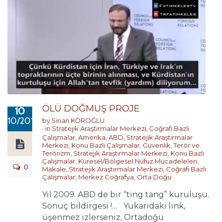
ÖLÜ DOĞMUŞ PROJE
10
10/2019
by
Sinan KÖROĞLU
in
Stratejik Araştırmalar Merkezi
,
Coğrafi Bazlı
Çalışmalar
,
Amerika
,
ABD
,
Stratejik Araştırmalar
Merkezi
,
Konu Bazlı Çalışmalar
,
Güvenlik, Terör ve
Terörizm
,
Stratejik Araştırmalar Merkezi
,
Konu Bazlı
Çalışmalar
,
Küresel/Bölgesel Nüfuz Mücadeleleri
,
0
Makale
,
Stratejik Araştırmalar Merkezi
,
Coğrafi Bazlı
Çalışmalar
,
Merkez Coğrafya
,
Orta Doğu
Yıl 2009. ABD de bir “ting tang” kuruluşu.
Sonuç bildirgesi !… Yukarıdaki link,
üşenmez izlerseniz, Ortadoğu