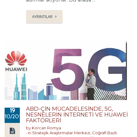
AYRINTILAR
ABD-ÇİN MÜCADELESİNDE, 5G,
19
NESNELERİN İNTERNETİ VE HUAWEİ
10/2019
FAKTÖRLERİ
by
Korcan Romya
in
Stratejik Araştırmalar Merkezi
,
Coğrafi Bazlı