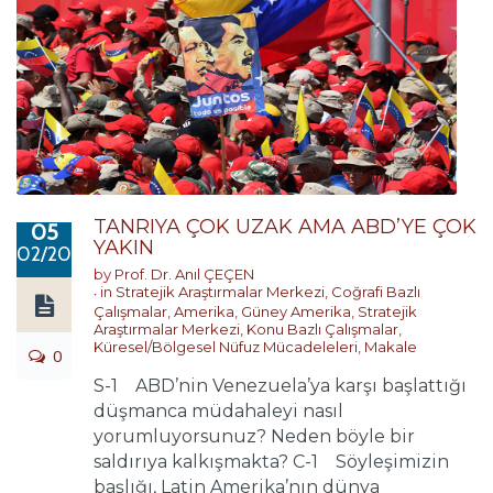
TANRIYA ÇOK UZAK AMA ABD’YE ÇOK
05
YAKIN
02/2019
by
Prof. Dr. Anıl ÇEÇEN
in
Stratejik Araştırmalar Merkezi
,
Coğrafi Bazlı
Çalışmalar
,
Amerika
,
Güney Amerika
,
Stratejik
Araştırmalar Merkezi
,
Konu Bazlı Çalışmalar
,
Küresel/Bölgesel Nüfuz Mücadeleleri
,
Makale
0
S-1 ABD’nin Venezuela’ya karşı başlattığı
düşmanca müdahaleyi nasıl
yorumluyorsunuz? Neden böyle bir
saldırıya kalkışmakta? C-1 Söyleşimizin
başlığı, Latin Amerika’nın dünya