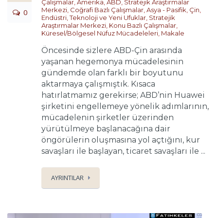
Çalışmalar
,
Amerika
,
ABD
,
Stratejik Araştırmalar
Merkezi
,
Coğrafi Bazlı Çalışmalar
,
Asya - Pasifik
,
Çin
,
0
Endüstri, Teknoloji ve Yeni Ufuklar
,
Stratejik
Araştırmalar Merkezi
,
Konu Bazlı Çalışmalar
,
Küresel/Bölgesel Nüfuz Mücadeleleri
,
Makale
Öncesinde sizlere ABD-Çin arasında
yaşanan hegemonya mücadelesinin
gündemde olan farklı bir boyutunu
aktarmaya çalışmıştık. Kısaca
hatırlatmamız gerekirse; ABD’nin Huawei
şirketini engellemeye yönelik adımlarının,
mücadelenin şirketler üzerinden
yürütülmeye başlanacağına dair
öngörülerin oluşmasına yol açtığını, kur
savaşları ile başlayan, ticaret savaşları ile ...
AYRINTILAR