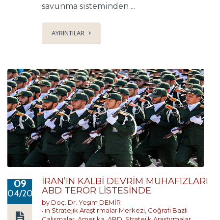
savunma sisteminden ...
AYRINTILAR
İRAN’IN KALBİ DEVRİM MUHAFIZLARI
09
ABD TERÖR LİSTESİNDE
04/2019
by
Doç. Dr. Yeşim DEMİR
in
Stratejik Araştırmalar Merkezi
,
Coğrafi Bazlı
Çalışmalar
,
Amerika
,
ABD
,
Stratejik Araştırmalar