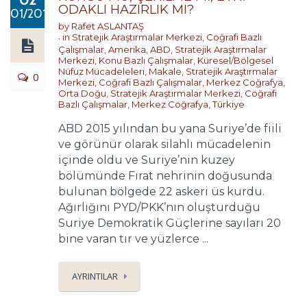
02
ODAKLI HAZIRLIK MI?
01/2019
by
Rafet ASLANTAŞ
in
Stratejik Araştırmalar Merkezi
,
Coğrafi Bazlı
Çalışmalar
,
Amerika
,
ABD
,
Stratejik Araştırmalar
Merkezi
,
Konu Bazlı Çalışmalar
,
Küresel/Bölgesel
Nüfuz Mücadeleleri
,
Makale
,
Stratejik Araştırmalar
0
Merkezi
,
Coğrafi Bazlı Çalışmalar
,
Merkez Coğrafya
,
Orta Doğu
,
Stratejik Araştırmalar Merkezi
,
Coğrafi
Bazlı Çalışmalar
,
Merkez Coğrafya
,
Türkiye
ABD 2015 yılından bu yana Suriye’de fiili
ve görünür olarak silahlı mücadelenin
içinde oldu ve Suriye’nin kuzey
bölümünde Fırat nehrinin doğusunda
bulunan bölgede 22 askeri üs kurdu.
Ağırlığını PYD/PKK’nın oluşturduğu
Suriye Demokratik Güçlerine sayıları 20
bine varan tır ve yüzlerce ...
AYRINTILAR