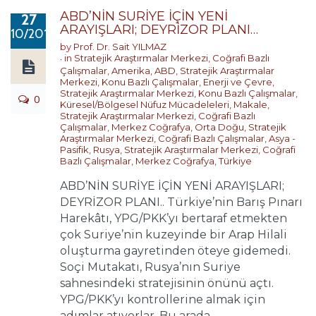
ABD’NİN SURİYE İÇİN YENİ
27
ARAYIŞLARI; DEYRİZOR PLANI…
10/2019
by
Prof. Dr. Sait YILMAZ
in
Stratejik Araştırmalar Merkezi
,
Coğrafi Bazlı
Çalışmalar
,
Amerika
,
ABD
,
Stratejik Araştırmalar
Merkezi
,
Konu Bazlı Çalışmalar
,
Enerji ve Çevre
,
Stratejik Araştırmalar Merkezi
,
Konu Bazlı Çalışmalar
,
0
Küresel/Bölgesel Nüfuz Mücadeleleri
,
Makale
,
Stratejik Araştırmalar Merkezi
,
Coğrafi Bazlı
Çalışmalar
,
Merkez Coğrafya
,
Orta Doğu
,
Stratejik
Araştırmalar Merkezi
,
Coğrafi Bazlı Çalışmalar
,
Asya -
Pasifik
,
Rusya
,
Stratejik Araştırmalar Merkezi
,
Coğrafi
Bazlı Çalışmalar
,
Merkez Coğrafya
,
Türkiye
ABD’NİN SURİYE İÇİN YENİ ARAYIŞLARI;
DEYRİZOR PLANI.. Türkiye’nin Barış Pınarı
Harekâtı, YPG/PKK’yı bertaraf etmekten
çok Suriye’nin kuzeyinde bir Arap Hilali
oluşturma gayretinden öteye gidemedi.
Soçi Mutakatı, Rusya’nın Suriye
sahnesindeki stratejisinin önünü açtı.
YPG/PKK’yı kontrollerine almak için
adımlar atıyorlar. Bu arada ...