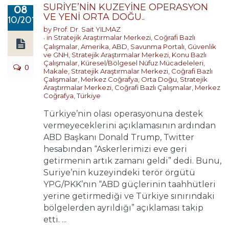
SURİYE’NİN KUZEYİNE OPERASYON
08
VE YENİ ORTA DOĞU..
10/2019
by
Prof. Dr. Sait YILMAZ
in
Stratejik Araştırmalar Merkezi
,
Coğrafi Bazlı
Çalışmalar
,
Amerika
,
ABD
,
Savunma Portalı
,
Güvenlik
ve GNH
,
Stratejik Araştırmalar Merkezi
,
Konu Bazlı
Çalışmalar
,
Küresel/Bölgesel Nüfuz Mücadeleleri
,
0
Makale
,
Stratejik Araştırmalar Merkezi
,
Coğrafi Bazlı
Çalışmalar
,
Merkez Coğrafya
,
Orta Doğu
,
Stratejik
Araştırmalar Merkezi
,
Coğrafi Bazlı Çalışmalar
,
Merkez
Coğrafya
,
Türkiye
Türkiye’nin olası operasyonuna destek
vermeyeceklerini açıklamasının ardından
ABD Başkanı Donald Trump, Twitter
hesabından “Askerlerimizi eve geri
getirmenin artık zamanı geldi” dedi. Bunu,
Suriye’nin kuzeyindeki terör örgütü
YPG/PKK’nın “ABD güçlerinin taahhütleri
yerine getirmediği ve Türkiye sınırındaki
bölgelerden ayrıldığı” açıklaması takip
etti. ...