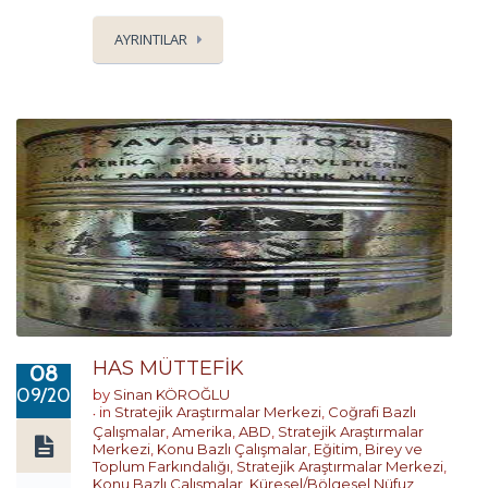
AYRINTILAR
HAS MÜTTEFİK
08
09/2019
by
Sinan KÖROĞLU
in
Stratejik Araştırmalar Merkezi
,
Coğrafi Bazlı
Çalışmalar
,
Amerika
,
ABD
,
Stratejik Araştırmalar
Merkezi
,
Konu Bazlı Çalışmalar
,
Eğitim, Birey ve
Toplum Farkındalığı
,
Stratejik Araştırmalar Merkezi
,
Konu Bazlı Çalışmalar
,
Küresel/Bölgesel Nüfuz