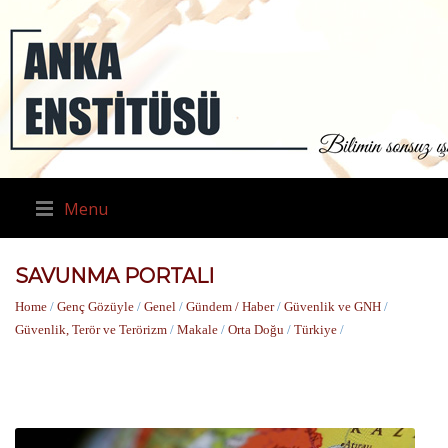
Menu
SAVUNMA PORTALI
Home
/
Genç Gözüyle
/
Genel
/
Gündem / Haber
/
Güvenlik ve GNH
/
Güvenlik, Terör ve Terörizm
/
Makale
/
Orta Doğu
/
Türkiye
/