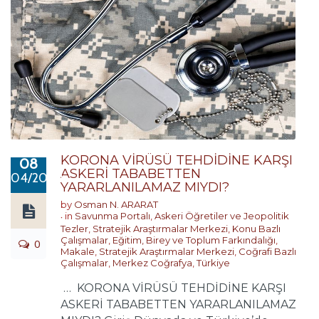
KORONA VİRÜSÜ TEHDİDİNE KARŞI
08
ASKERİ TABABETTEN
04/2020
YARARLANILAMAZ MIYDI?
by
Osman N. ARARAT
in
Savunma Portalı
,
Askeri Öğretiler ve Jeopolitik
Tezler
,
Stratejik Araştırmalar Merkezi
,
Konu Bazlı
Çalışmalar
,
Eğitim, Birey ve Toplum Farkındalığı
,
0
Makale
,
Stratejik Araştırmalar Merkezi
,
Coğrafi Bazlı
Çalışmalar
,
Merkez Coğrafya
,
Türkiye
… KORONA VİRÜSÜ TEHDİDİNE KARŞI
ASKERİ TABABETTEN YARARLANILAMAZ