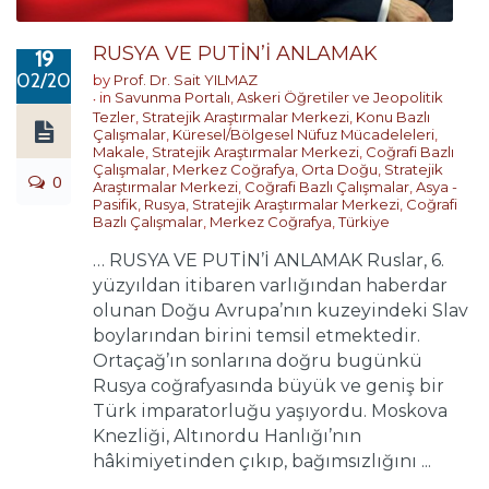
RUSYA VE PUTİN’İ ANLAMAK
19
02/2020
by
Prof. Dr. Sait YILMAZ
in
Savunma Portalı
,
Askeri Öğretiler ve Jeopolitik
Tezler
,
Stratejik Araştırmalar Merkezi
,
Konu Bazlı
Çalışmalar
,
Küresel/Bölgesel Nüfuz Mücadeleleri
,
Makale
,
Stratejik Araştırmalar Merkezi
,
Coğrafi Bazlı
Çalışmalar
,
Merkez Coğrafya
,
Orta Doğu
,
Stratejik
0
Araştırmalar Merkezi
,
Coğrafi Bazlı Çalışmalar
,
Asya -
Pasifik
,
Rusya
,
Stratejik Araştırmalar Merkezi
,
Coğrafi
Bazlı Çalışmalar
,
Merkez Coğrafya
,
Türkiye
… RUSYA VE PUTİN’İ ANLAMAK Ruslar, 6.
yüzyıldan itibaren varlığından haberdar
olunan Doğu Avrupa’nın kuzeyindeki Slav
boylarından birini temsil etmektedir.
Ortaçağ’ın sonlarına doğru bugünkü
Rusya coğrafyasında büyük ve geniş bir
Türk imparatorluğu yaşıyordu. Moskova
Knezliği, Altınordu Hanlığı’nın
hâkimiyetinden çıkıp, bağımsızlığını ...