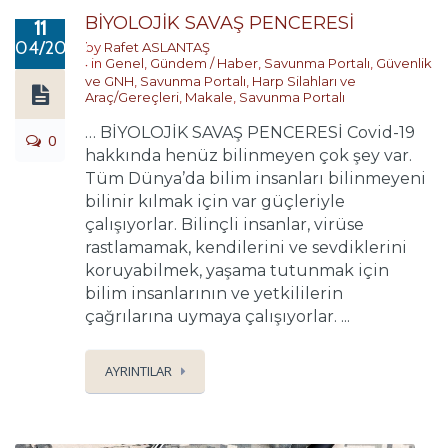
BİYOLOJİK SAVAŞ PENCERESİ
11
04/2020
by
Rafet ASLANTAŞ
in
Genel
,
Gündem / Haber
,
Savunma Portalı
,
Güvenlik
ve GNH
,
Savunma Portalı
,
Harp Silahları ve
Araç/Gereçleri
,
Makale
,
Savunma Portalı
… BİYOLOJİK SAVAŞ PENCERESİ Covid-19
0
hakkında henüz bilinmeyen çok şey var.
Tüm Dünya’da bilim insanları bilinmeyeni
bilinir kılmak için var güçleriyle
çalışıyorlar. Bilinçli insanlar, virüse
rastlamamak, kendilerini ve sevdiklerini
koruyabilmek, yaşama tutunmak için
bilim insanlarının ve yetkililerin
çağrılarına uymaya çalışıyorlar. ...
AYRINTILAR