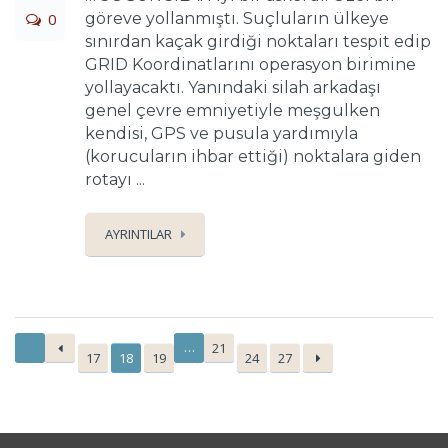
0
göreve yollanmıştı. Suçluların ülkeye
sınırdan kaçak girdiği noktaları tespit edip
GRID Koordinatlarını operasyon birimine
yollayacaktı. Yanındaki silah arkadaşı
genel çevre emniyetiyle meşgulken
kendisi, GPS ve pusula yardımıyla
(korucuların ihbar ettiği) noktalara giden
rotayı ...
AYRINTILAR
…
21
17
18
19
24
27