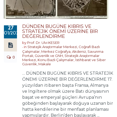
DÜNDEN BUGÜNE KIBRIS VE
27
STRATEJİK ÖNEMİ ÜZERİNE BİR
01/2020
DEĞERLENDİRME
by
Prof. Dr. Ulvi KESER
in
Stratejik Araştırmalar Merkezi
,
Coğrafi Bazlı
Çalışmalar
,
Merkez Coğrafya
,
Akdeniz
,
Savunma
Portalı
,
Güvenlik ve GNH
,
Stratejik Araştırmalar
0
Merkezi
,
Konu Bazlı Çalışmalar
,
İstihbarat ve Siber
Güvenlik
,
Makale
… DÜNDEN BUGÜNE KIBRIS VE STRATEJİK
ÖNEMİ ÜZERİNE BİR DEĞERLENDİRME 17.
yüzyıldan itibaren başta Fransa, Almanya
ve İngiltere olmak üzere Batı dünyasının
başat ve emperyal güçleri Avrupa’nın
göbeğinden başlayarak doğuya uzanan bir
hatta kendilerine bir menfaat planlaması
yapmışlardır. Berlin’den başlayarak ...