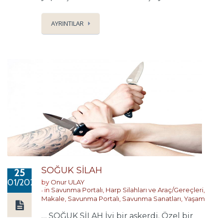
AYRINTILAR
SOĞUK SİLAH
25
01/2020
by
Onur ULAY
in
Savunma Portalı
,
Harp Silahları ve Araç/Gereçleri
,
Makale
,
Savunma Portalı
,
Savunma Sanatları
,
Yaşam
… SOĞUK SİLAH İyi bir askerdi. Özel bir