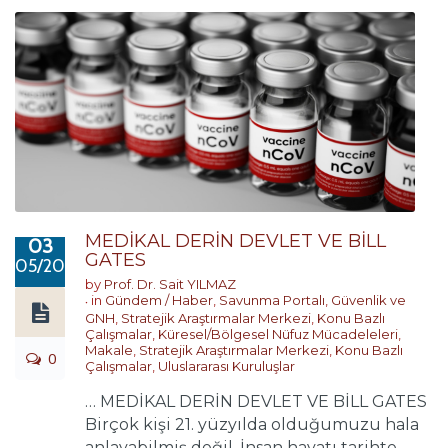
MEDİKAL DERİN DEVLET VE BİLL
03
GATES
05/2020
by
Prof. Dr. Sait YILMAZ
in
Gündem / Haber
,
Savunma Portalı
,
Güvenlik ve
GNH
,
Stratejik Araştırmalar Merkezi
,
Konu Bazlı
Çalışmalar
,
Küresel/Bölgesel Nüfuz Mücadeleleri
,
Makale
,
Stratejik Araştırmalar Merkezi
,
Konu Bazlı
0
Çalışmalar
,
Uluslararası Kuruluşlar
… MEDİKAL DERİN DEVLET VE BİLL GATES
Birçok kişi 21. yüzyılda olduğumuzu hala
anlayabilmiş değil. İnsan hayatı tarihte