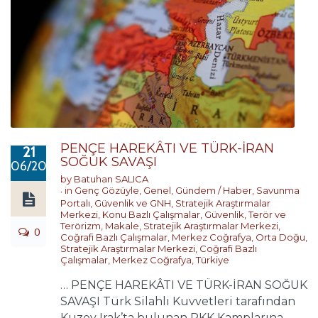
PENÇE HAREKÂTI VE TÜRK-İRAN
21
SOĞUK SAVAŞI
06/2020
by
Batuhan SALICA
in
Genç Gözüyle
,
Genel
,
Gündem / Haber
,
Savunma
Portalı
,
Güvenlik ve GNH
,
Stratejik Araştırmalar
Merkezi
,
Konu Bazlı Çalışmalar
,
Güvenlik, Terör ve
Terörizm
,
Makale
,
Stratejik Araştırmalar Merkezi
,
0
Coğrafi Bazlı Çalışmalar
,
Merkez Coğrafya
,
Orta Doğu
,
Stratejik Araştırmalar Merkezi
,
Coğrafi Bazlı
Çalışmalar
,
Merkez Coğrafya
,
Türkiye
… PENÇE HAREKÂTI VE TÜRK-İRAN SOĞUK
SAVAŞI Türk Silahlı Kuvvetleri tarafından
Kuzey Irak’ta bulunan PKK Kamplarına