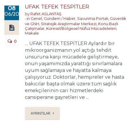
UFAK TEFEK TESPİTLER
08
06/2020
by
Rafet ASLANTAŞ
in
Genel
,
Gündem / Haber
,
Savunma Portalı
,
Güvenlik
ve GNH
,
Stratejik Araştırmalar Merkezi
,
Konu Bazlı
Çalışmalar
,
Küresel/Bölgesel Nüfuz Mücadeleleri
,
Makale
0
… UFAK TEFEK TESPİTLER Aylardır bir
mikroorganizmanın yol açtığı tehdit
unsuruna karşı mücadele geliştirmeye,
onun yaşamımızda yarattığı sınırlamalara
uyum sağlamaya ve hayatta kalmaya
çalışıyoruz. Doktorlar, hemşireler ve hasta
bakıcılar başta olmak üzere tüm sağlık
emekçilerinin cari hizmetlerdeki
cansiperane gayretleri ve ...
AYRINTILAR