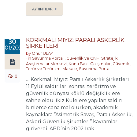
AYRINTILAR
KORKMALI MIYIZ: PARALI ASKERLİK
30
ŞİRKETLERİ
01/2020
by
Onur ULAY
in
Savunma Portalı
,
Güvenlik ve GNH
,
Stratejik
Araştırmalar Merkezi
,
Konu Bazlı Çalışmalar
,
Güvenlik,
Terör ve Terörizm
,
Makale
,
Savunma Portalı
0
… Korkmalı Mıyız: Paralı Askerlik Şirketleri
11 Eylül saldırıları sonrası terörizm ve
güvenlik dünyası köklü değişikliklere
sahne oldu. İkiz Kulelere yapılan saldırı
binlerce cana mal olurken, akademik
kaynaklara ‘’Asimetrik Savaş, Paralı Askerlik,
Askeri Güvenlik Şirketleri’’ kavramları
giriverdi. ABD’nin 2002 Irak ...