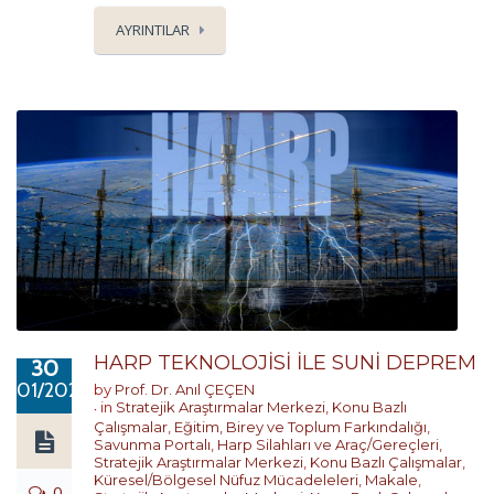
AYRINTILAR
HARP TEKNOLOJİSİ İLE SUNİ DEPREM
30
01/2020
by
Prof. Dr. Anıl ÇEÇEN
in
Stratejik Araştırmalar Merkezi
,
Konu Bazlı
Çalışmalar
,
Eğitim, Birey ve Toplum Farkındalığı
,
Savunma Portalı
,
Harp Silahları ve Araç/Gereçleri
,
Stratejik Araştırmalar Merkezi
,
Konu Bazlı Çalışmalar
,
Küresel/Bölgesel Nüfuz Mücadeleleri
,
Makale
,
0