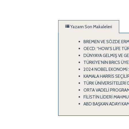
Yazarın Son Makaleleri
BREMEN VE SÖZDE ERME
OECD: “HOW’S LİFE TÜR
DÜNYAYA GELMİŞ VE GE
TÜRKİYE’NİN BRICS ÜYE
2024 NOBEL EKONOMİ 
KAMALA HARRİS SEÇİLİR
TÜRK ÜNİVERSİTELERİ
ORTA VADELİ PROGRAM
FİLİSTİN LİDERİ MAHMU
ABD BAŞKAN ADAYI KAM