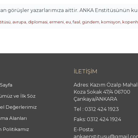
alan görüşler yazarlarımıza aittir. ANKA Enstitüsünün k
titüsü
,
avrupa
,
diplomasi
,
ermeni
,
eu
,
fasıl
,
gündem
,
komisyon
,
kopenh
İLETİŞİM
Sayfa
Adres: Kazım Özalp Mahal
Koza Sokak 47/4 06700
müz ve İlk Söz
Çankaya/ANKARA
l Değerlerimiz
Tel : 0312 424 1923
şma Alanları
Faks: 0312 424 1924
n Politikamız
E-Posta:
ankaenstitusu@gmail.co