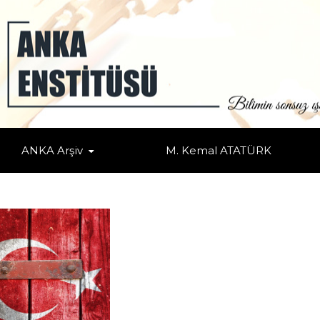
RAPORU: TÜRKİYE AB GÜNDEMİNDEN DÜŞMÜ
ürkiye
/ AVRUPA BİRLİĞİ’NİN TÜRKİYE RAPORU: TÜRKİYE AB GÜNDEMİN
ANKA Arşiv
M. Kemal ATATÜRK