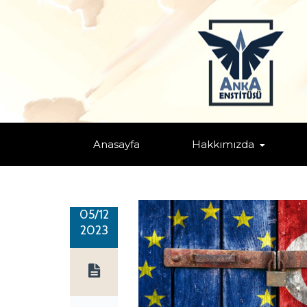
AVRUPA BİRLİĞİ’NİN TÜRKİYE 
Home
/
AB
/
Küresel/Bölgesel Nüfuz Mücadeleleri
/
Makale
/
T
Anasayfa
Hakkımızda
05/12
2023