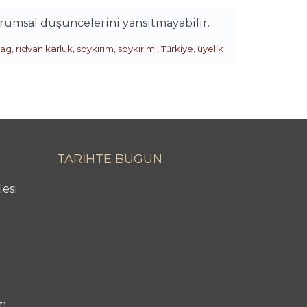
urumsal düşüncelerini yansıtmayabilir.
ag
,
rıdvan karluk
,
soykırım
,
soykırımı
,
Türkiye
,
üyelik
TARİHTE BUGÜN
lesi
m