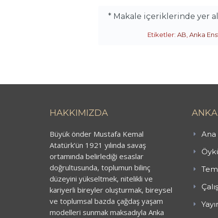
* Makale içeriklerinde yer 
Etiketler:
AB
,
Anka Ens
HAKKIMIZDA
ANKA
Büyük önder Mustafa Kemal
Ana 
Atatürk’ün 1921 yılında savaş
Öykü
ortamında belirlediği esaslar
doğrultusunda, toplumun bilinç
Teme
düzeyini yükseltmek, nitelikli ve
Çalı
kariyerli bireyler oluşturmak, bireysel
ve toplumsal bazda çağdaş yaşam
Yayı
modelleri sunmak maksadıyla Anka