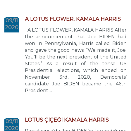
A LOTUS FLOWER, KAMALA HARRIS
09/11
2020
A LOTUS FLOWER, KAMALA HARRIS After
the announcement that Joe BIDEN had
won in Pennsylvania, Harris called Biden
and gave the good news. “We made it, Joe.
You’ll be the next president of the United
States.” As a result of the tense US
Presidential elections, which ended on
November 3rd, 2020, Democrats’
candidate Joe BIDEN became the 46th
President ...
LOTUS ÇİÇEĞİ KAMALA HARRIS
09/11
2020
Pensilvanya’da Joe BIDEN’ın kazandığının