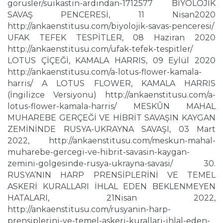
gorusler/suikastin-ardindan-1712577 BİYOLOJİK
SAVAŞ PENCERESİ, 11 Nisan2020
http://ankaenstitusu.com/biyolojik-savas-penceresi/
UFAK TEFEK TESPİTLER, 08 Haziran 2020
http://ankaenstitusu.com/ufak-tefek-tespitler/
LOTUS ÇİÇEĞİ, KAMALA HARRIS, 09 Eylül 2020
http://ankaenstitusu.com/a-lotus-flower-kamala-
harris/ A LOTUS FLOWER, KAMALA HARRIS
(İngilizce Versiyonu) http://ankaenstitusu.com/a-
lotus-flower-kamala-harris/ MESKÛN MAHAL
MUHAREBE GERÇEĞİ VE HİBRİT SAVAŞIN KAYGAN
ZEMİNİNDE RUSYA-UKRAYNA SAVAŞI, 03 Mart
2022, http://ankaenstitusu.com/meskun-mahal-
muharebe-gercegi-ve-hibrit-savasin-kaygan-
zemini-golgesinde-rusya-ukrayna-savasi/ 30.
RUSYA’NIN HARP PRENSİPLERİNİ VE TEMEL
ASKERİ KURALLARI İHLAL EDEN BEKLENMEYEN
HATALARI, 21Nisan 2022,
http://ankaenstitusu.com/rusyanin-harp-
prensiplerini-ve-temel-askeri-kurallari-ihlal-eden-