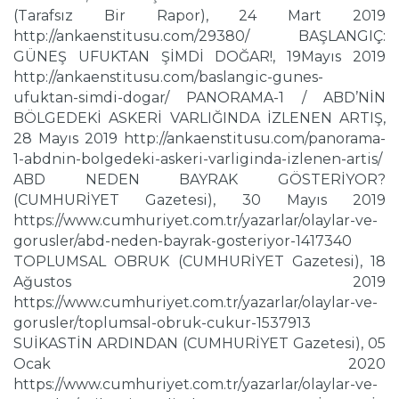
(Tarafsız Bir Rapor), 24 Mart 2019
http://ankaenstitusu.com/29380/ BAŞLANGIÇ:
GÜNEŞ UFUKTAN ŞİMDİ DOĞAR!, 19Mayıs 2019
http://ankaenstitusu.com/baslangic-gunes-
ufuktan-simdi-dogar/ PANORAMA-1 / ABD’NİN
BÖLGEDEKİ ASKERİ VARLIĞINDA İZLENEN ARTIŞ,
28 Mayıs 2019 http://ankaenstitusu.com/panorama-
1-abdnin-bolgedeki-askeri-varliginda-izlenen-artis/
ABD NEDEN BAYRAK GÖSTERİYOR?
(CUMHURİYET Gazetesi), 30 Mayıs 2019
https://www.cumhuriyet.com.tr/yazarlar/olaylar-ve-
gorusler/abd-neden-bayrak-gosteriyor-1417340
TOPLUMSAL OBRUK (CUMHURİYET Gazetesi), 18
Ağustos 2019
https://www.cumhuriyet.com.tr/yazarlar/olaylar-ve-
gorusler/toplumsal-obruk-cukur-1537913
SUİKASTİN ARDINDAN (CUMHURİYET Gazetesi), 05
Ocak 2020
https://www.cumhuriyet.com.tr/yazarlar/olaylar-ve-