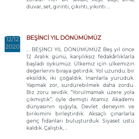
duvar, set, girinti, çıkıntı, yıkıntı ...
BEŞİNCİ YIL DÖNÜMÜMÜZ
12/12
2020
… BEŞİNCİ YIL DÖNÜMÜMÜZ Beş yıl önce
12 Aralık günü, karşılıksız fedakârlıklarla
başladı öykümüz. Ülkemiz için ülkemizin
değerlerini biraya getirdik. Yol uzundu; bir
eksildik, iki çoğaldık. İnanlarla yürüdük.
Yapmak zor, sürdürebilmek daha zordu.
Biz zoru sevdik. “Yorulmamak üzere yola
çıkmıştık”; öyle demişti Atamız. Akademi
dünyasının ışığıyla, Devlet deneyim ve
birikimini birleştirdik. Aksaçlı çınarlarla
genç fidanları buluşturduk. Siyaset üstü
kaldık. Çalıştık, ...