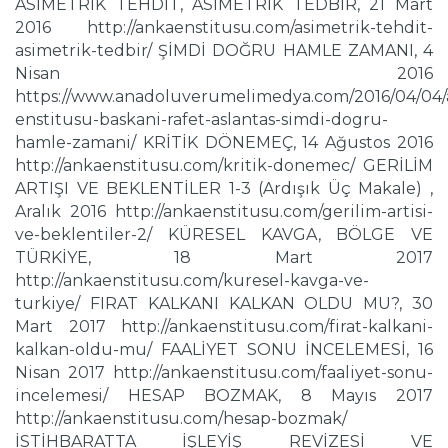
ASİMETRİK TEHDİT, ASİMETRİK TEDBİR, 21 Mart
2016 http://ankaenstitusu.com/asimetrik-tehdit-
asimetrik-tedbir/ ŞİMDİ DOĞRU HAMLE ZAMANI, 4
Nisan 2016
https://www.anadoluverumelimedya.com/2016/04/04/
enstitusu-baskani-rafet-aslantas-simdi-dogru-
hamle-zamani/ KRİTİK DÖNEMEÇ, 14 Ağustos 2016
http://ankaenstitusu.com/kritik-donemec/ GERİLİM
ARTIŞI VE BEKLENTİLER 1-3 (Ardışık Üç Makale) ,
Aralık 2016 http://ankaenstitusu.com/gerilim-artisi-
ve-beklentiler-2/ KÜRESEL KAVGA, BÖLGE VE
TÜRKİYE, 18 Mart 2017
http://ankaenstitusu.com/kuresel-kavga-ve-
turkiye/ FIRAT KALKANI KALKAN OLDU MU?, 30
Mart 2017 http://ankaenstitusu.com/firat-kalkani-
kalkan-oldu-mu/ FAALİYET SONU İNCELEMESİ, 16
Nisan 2017 http://ankaenstitusu.com/faaliyet-sonu-
incelemesi/ HESAP BOZMAK, 8 Mayıs 2017
http://ankaenstitusu.com/hesap-bozmak/
İSTİHBARATTA İŞLEYİŞ REVİZESİ VE