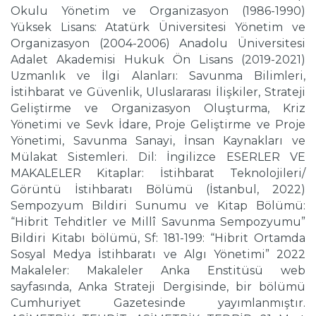
Okulu Yönetim ve Organizasyon (1986-1990)
Yüksek Lisans: Atatürk Üniversitesi Yönetim ve
Organizasyon (2004-2006) Anadolu Üniversitesi
Adalet Akademisi Hukuk Ön Lisans (2019-2021)
Uzmanlık ve İlgi Alanları: Savunma Bilimleri,
İstihbarat ve Güvenlik, Uluslararası İlişkiler, Strateji
Geliştirme ve Organizasyon Oluşturma, Kriz
Yönetimi ve Sevk İdare, Proje Geliştirme ve Proje
Yönetimi, Savunma Sanayi, İnsan Kaynakları ve
Mülakat Sistemleri. Dil: İngilizce ESERLER VE
MAKALELER Kitaplar: İstihbarat Teknolojileri/
Görüntü İstihbaratı Bölümü (İstanbul, 2022)
Sempozyum Bildiri Sunumu ve Kitap Bölümü:
“Hibrit Tehditler ve Millî Savunma Sempozyumu”
Bildiri Kitabı bölümü, Sf: 181-199: “Hibrit Ortamda
Sosyal Medya İstihbaratı ve Algı Yönetimi” 2022
Makaleler: Makaleler Anka Enstitüsü web
sayfasında, Anka Strateji Dergisinde, bir bölümü
Cumhuriyet Gazetesinde yayımlanmıştır.