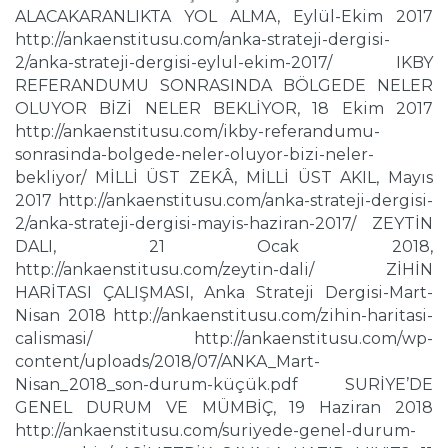
ALACAKARANLIKTA YOL ALMA, Eylül-Ekim 2017
http://ankaenstitusu.com/anka-strateji-dergisi-
2/anka-strateji-dergisi-eylul-ekim-2017/ IKBY
REFERANDUMU SONRASINDA BÖLGEDE NELER
OLUYOR BİZİ NELER BEKLİYOR, 18 Ekim 2017
http://ankaenstitusu.com/ikby-referandumu-
sonrasinda-bolgede-neler-oluyor-bizi-neler-
bekliyor/ MİLLİ ÜST ZEKÂ, MİLLİ ÜST AKIL, Mayıs
2017 http://ankaenstitusu.com/anka-strateji-dergisi-
2/anka-strateji-dergisi-mayis-haziran-2017/ ZEYTİN
DALI, 21 Ocak 2018,
http://ankaenstitusu.com/zeytin-dali/ ZİHİN
HARİTASI ÇALIŞMASI, Anka Strateji Dergisi-Mart-
Nisan 2018 http://ankaenstitusu.com/zihin-haritasi-
calismasi/ http://ankaenstitusu.com/wp-
content/uploads/2018/07/ANKA_Mart-
Nisan_2018_son-durum-küçük.pdf SURİYE’DE
GENEL DURUM VE MÜMBİÇ, 19 Haziran 2018
http://ankaenstitusu.com/suriyede-genel-durum-