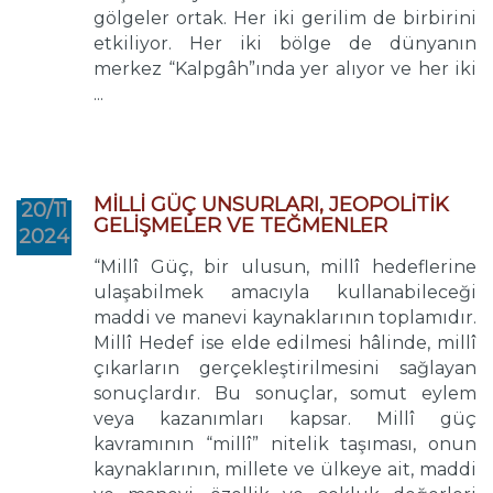
gölgeler ortak. Her iki gerilim de birbirini
etkiliyor. Her iki bölge de dünyanın
merkez “Kalpgâh”ında yer alıyor ve her iki
...
MİLLİ GÜÇ UNSURLARI, JEOPOLİTİK
20/11
GELİŞMELER VE TEĞMENLER
2024
“Millî Güç, bir ulusun, millî hedeflerine
ulaşabilmek amacıyla kullanabileceği
maddi ve manevi kaynaklarının toplamıdır.
Millî Hedef ise elde edilmesi hâlinde, millî
çıkarların gerçekleştirilmesini sağlayan
sonuçlardır. Bu sonuçlar, somut eylem
veya kazanımları kapsar. Millî güç
kavramının “millî” nitelik taşıması, onun
kaynaklarının, millete ve ülkeye ait, maddi