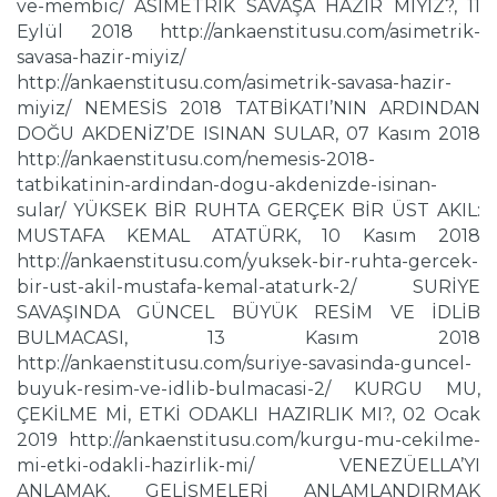
ve-membic/ ASİMETRİK SAVAŞA HAZIR MIYIZ?, 11
Eylül 2018 http://ankaenstitusu.com/asimetrik-
savasa-hazir-miyiz/
http://ankaenstitusu.com/asimetrik-savasa-hazir-
miyiz/ NEMESİS 2018 TATBİKATI’NIN ARDINDAN
DOĞU AKDENİZ’DE ISINAN SULAR, 07 Kasım 2018
http://ankaenstitusu.com/nemesis-2018-
tatbikatinin-ardindan-dogu-akdenizde-isinan-
sular/ YÜKSEK BİR RUHTA GERÇEK BİR ÜST AKIL:
MUSTAFA KEMAL ATATÜRK, 10 Kasım 2018
http://ankaenstitusu.com/yuksek-bir-ruhta-gercek-
bir-ust-akil-mustafa-kemal-ataturk-2/ SURİYE
SAVAŞINDA GÜNCEL BÜYÜK RESİM VE İDLİB
BULMACASI, 13 Kasım 2018
http://ankaenstitusu.com/suriye-savasinda-guncel-
buyuk-resim-ve-idlib-bulmacasi-2/ KURGU MU,
ÇEKİLME Mİ, ETKİ ODAKLI HAZIRLIK MI?, 02 Ocak
2019 http://ankaenstitusu.com/kurgu-mu-cekilme-
mi-etki-odakli-hazirlik-mi/ VENEZÜELLA’YI
ANLAMAK, GELİŞMELERİ ANLAMLANDIRMAK