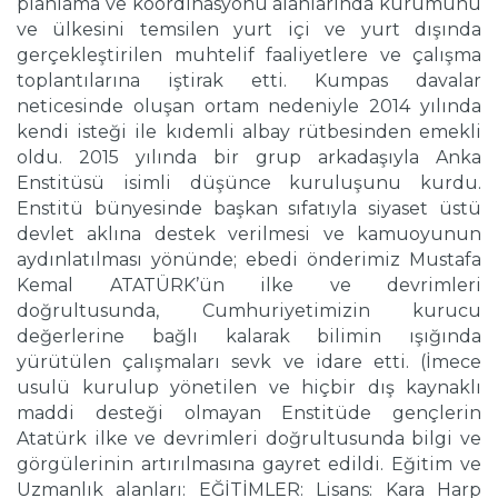
planlama ve koordinasyonu alanlarında kurumunu
ve ülkesini temsilen yurt içi ve yurt dışında
gerçekleştirilen muhtelif faaliyetlere ve çalışma
toplantılarına iştirak etti. Kumpas davalar
neticesinde oluşan ortam nedeniyle 2014 yılında
kendi isteği ile kıdemli albay rütbesinden emekli
oldu. 2015 yılında bir grup arkadaşıyla Anka
Enstitüsü isimli düşünce kuruluşunu kurdu.
Enstitü bünyesinde başkan sıfatıyla siyaset üstü
devlet aklına destek verilmesi ve kamuoyunun
aydınlatılması yönünde; ebedi önderimiz Mustafa
Kemal ATATÜRK’ün ilke ve devrimleri
doğrultusunda, Cumhuriyetimizin kurucu
değerlerine bağlı kalarak bilimin ışığında
yürütülen çalışmaları sevk ve idare etti. (İmece
usulü kurulup yönetilen ve hiçbir dış kaynaklı
maddi desteği olmayan Enstitüde gençlerin
Atatürk ilke ve devrimleri doğrultusunda bilgi ve
görgülerinin artırılmasına gayret edildi. Eğitim ve
Uzmanlık alanları: EĞİTİMLER: Lisans: Kara Harp