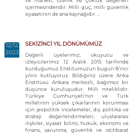
ve manevi, özellik ve çokluk değerleri
içermesindendir. Milli güç, milli güvenlik
siyasetinin de ana kaynağıdır. ...
SEKİZİNCİ YIL DÖNÜMÜMÜZ
12/12
2023
Değerli üyelerimiz, okuyucu ve
izleyicilerimiz 12 Aralık 2015 tarihinde
kurduğumuz Enstitümüzün bugün 8’inci
yılını kutluyoruz. Bildiğiniz üzere Anka
Enstitüsü Ankara merkezli, bağımsız bir
düşünce kuruluşudur. Milli niteliklidir.
Türkiye Cumhuriyeti’nin ve Türk
milletinin yüksek çıkarlarının korunması
için jeopolitik incelemeler, dış politika ve
strateji değerlendirmeleri, uluslararası
ilişkiler, siyaset bilimi, hukuk, ekonomi ve
finans, savunma, güvenlik ve istihbarat