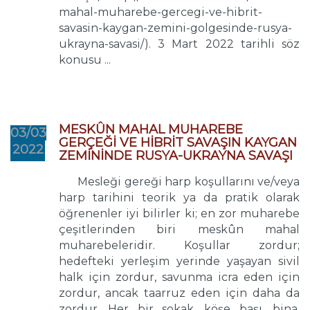
mahal-muharebe-gercegi-ve-hibrit-
savasin-kaygan-zemini-golgesinde-rusya-
ukrayna-savasi/). 3 Mart 2022 tarihli söz
konusu ...
MESKÛN MAHAL MUHAREBE
03/03
GERÇEĞİ VE HİBRİT SAVAŞIN KAYGAN
2022
ZEMİNİNDE RUSYA-UKRAYNA SAVAŞI
Mesleği gereği harp koşullarını ve/veya
harp tarihini teorik ya da pratik olarak
öğrenenler iyi bilirler ki; en zor muharebe
çeşitlerinden biri meskûn mahal
muharebeleridir. Koşullar zordur;
hedefteki yerleşim yerinde yaşayan sivil
halk için zordur, savunma icra eden için
zordur, ancak taarruz eden için daha da
zordur. Her bir sokak, köşe başı, bina,