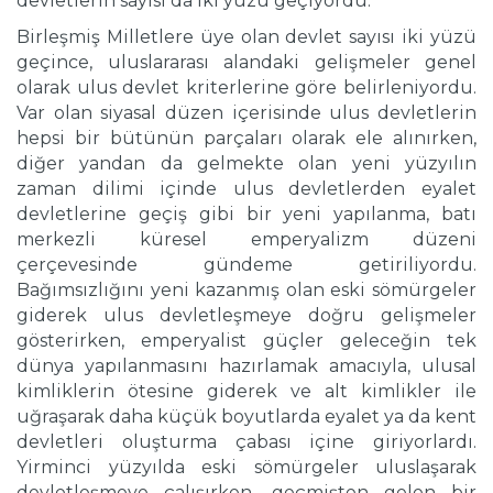
devletlerin sayısı da iki yüzü geçiyordu.
Birleşmiş Milletlere üye olan devlet sayısı iki yüzü
geçince, uluslararası alandaki gelişmeler genel
olarak ulus devlet kriterlerine göre belirleniyordu.
Var olan siyasal düzen içerisinde ulus devletlerin
hepsi bir bütünün parçaları olarak ele alınırken,
diğer yandan da gelmekte olan yeni yüzyılın
zaman dilimi içinde ulus devletlerden eyalet
devletlerine geçiş gibi bir yeni yapılanma, batı
merkezli küresel emperyalizm düzeni
çerçevesinde gündeme getiriliyordu.
Bağımsızlığını yeni kazanmış olan eski sömürgeler
giderek ulus devletleşmeye doğru gelişmeler
gösterirken, emperyalist güçler geleceğin tek
dünya yapılanmasını hazırlamak amacıyla, ulusal
kimliklerin ötesine giderek ve alt kimlikler ile
uğraşarak daha küçük boyutlarda eyalet ya da kent
devletleri oluşturma çabası içine giriyorlardı.
Yirminci yüzyılda eski sömürgeler uluslaşarak
devletleşmeye çalışırken, geçmişten gelen bir