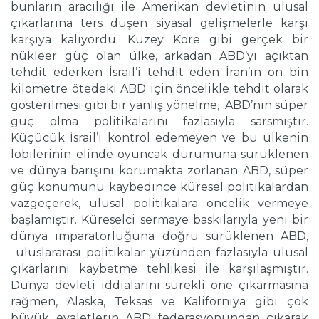
bunların aracılığı ile Amerikan devletinin ulusal
çıkarlarına ters düşen siyasal gelişmelerle karşı
karşıya kalıyordu. Kuzey Kore gibi gerçek bir
nükleer güç olan ülke, arkadan ABD’yi açıktan
tehdit ederken İsrail’i tehdit eden İran’ın on bin
kilometre ötedeki ABD için öncelikle tehdit olarak
gösterilmesi gibi bir yanlış yönelme, ABD’nin süper
güç olma politikalarını fazlasıyla sarsmıştır.
Küçücük İsrail’i kontrol edemeyen ve bu ülkenin
lobilerinin elinde oyuncak durumuna sürüklenen
ve dünya barışını korumakta zorlanan ABD, süper
güç konumunu kaybedince küresel politikalardan
vazgeçerek, ulusal politikalara öncelik vermeye
başlamıştır. Küreselci sermaye baskılarıyla yeni bir
dünya imparatorluğuna doğru sürüklenen ABD,
uluslararası politikalar yüzünden fazlasıyla ulusal
çıkarlarını kaybetme tehlikesi ile karşılaşmıştır.
Dünya devleti iddialarını sürekli öne çıkarmasına
rağmen, Alaska, Teksas ve Kaliforniya gibi çok
büyük eyaletlerin ABD federasyonundan çıkarak