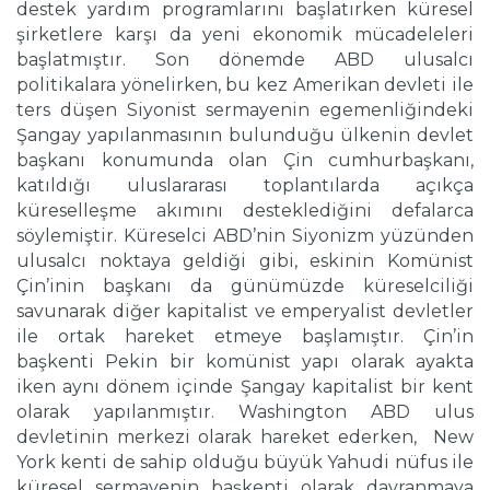
destek yardım programlarını başlatırken küresel
şirketlere karşı da yeni ekonomik mücadeleleri
başlatmıştır. Son dönemde ABD ulusalcı
politikalara yönelirken, bu kez Amerikan devleti ile
ters düşen Siyonist sermayenin egemenliğindeki
Şangay yapılanmasının bulunduğu ülkenin devlet
başkanı konumunda olan Çin cumhurbaşkanı,
katıldığı uluslararası toplantılarda açıkça
küreselleşme akımını desteklediğini defalarca
söylemiştir. Küreselci ABD’nin Siyonizm yüzünden
ulusalcı noktaya geldiği gibi, eskinin Komünist
Çin’inin başkanı da günümüzde küreselciliği
savunarak diğer kapitalist ve emperyalist devletler
ile ortak hareket etmeye başlamıştır. Çin’in
başkenti Pekin bir komünist yapı olarak ayakta
iken aynı dönem içinde Şangay kapitalist bir kent
olarak yapılanmıştır. Washington ABD ulus
devletinin merkezi olarak hareket ederken, New
York kenti de sahip olduğu büyük Yahudi nüfus ile
küresel sermayenin başkenti olarak davranmaya