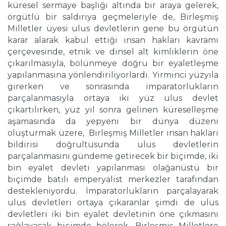
küresel sermaye başlığı altında bir araya gelerek,
örgütlü bir saldırıya geçmeleriyle de, Birleşmiş
Milletler üyesi ulus devletlerin gene bu örgütün
karar alarak kabul ettiği insan hakları kavramı
çerçevesinde, etnik ve dinsel alt kimliklerin öne
çıkarılmasıyla, bölünmeye doğru bir eyaletleşme
yapılanmasına yönlendiriliyorlardı. Yirminci yüzyıla
girerken ve sonrasında imparatorlukların
parçalanmasıyla ortaya iki yüz ulus devlet
çıkartılırken, yüz yıl sonra gelinen küreselleşme
aşamasında da yepyeni bir dünya düzeni
oluşturmak üzere, Birleşmiş Milletler insan hakları
bildirisi doğrultusunda ulus devletlerin
parçalanmasını gündeme getirecek bir biçimde, iki
bin eyalet devleti yapılanması olağanüstü bir
biçimde batılı emperyalist merkezler tarafından
destekleniyordu. İmparatorlukların parçalayarak
ulus devletleri ortaya çıkaranlar şimdi de ulus
devletleri iki bin eyalet devletinin öne çıkmasını
sağlayacak biçimde bölerek, Birleşmiş Milletlere