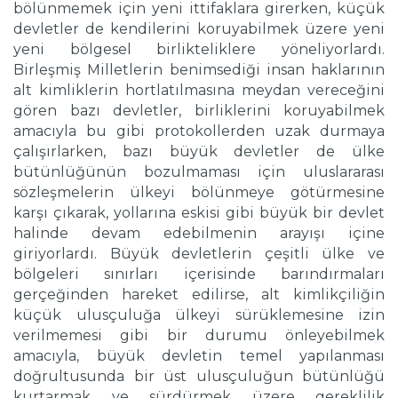
bölünmemek için yeni ittifaklara girerken, küçük
devletler de kendilerini koruyabilmek üzere yeni
yeni bölgesel birlikteliklere yöneliyorlardı.
Birleşmiş Milletlerin benimsediği insan haklarının
alt kimliklerin hortlatılmasına meydan vereceğini
gören bazı devletler, birliklerini koruyabilmek
amacıyla bu gibi protokollerden uzak durmaya
çalışırlarken, bazı büyük devletler de ülke
bütünlüğünün bozulmaması için uluslararası
sözleşmelerin ülkeyi bölünmeye götürmesine
karşı çıkarak, yollarına eskisi gibi büyük bir devlet
halinde devam edebilmenin arayışı içine
giriyorlardı. Büyük devletlerin çeşitli ülke ve
bölgeleri sınırları içerisinde barındırmaları
gerçeğinden hareket edilirse, alt kimlikçiliğin
küçük ulusçuluğa ülkeyi sürüklemesine izin
verilmemesi gibi bir durumu önleyebilmek
amacıyla, büyük devletin temel yapılanması
doğrultusunda bir üst ulusçuluğun bütünlüğü
kurtarmak ve sürdürmek üzere gereklilik