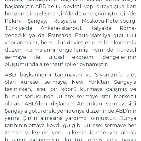
başlamıştır. ABD’de iki devletli yapı ortaya çıkarken
benzeri bir gelişme Çin’de de öne çıkmıştır. Çin’de
Pekin- Şangay, Rusya’da Moskova-Petersburg,
Türkiye’de Ankara-İstanbul, İtalya’da Roma-
Venedik ya da Fransa’da Paris-Marsilya gibi ikili
yapılanmalar, hem ulus devletlerin milli ekonomik
düzen kurmalarını engellemiş hem de küresel
sermaye ile ulusal ekonomi dengelerinin
oluşumunda alternatif roller oynamıştır.
ABD başkanlığını tanımayan ve Siyonizm’e alet
olan küresel sermaye, New York’tan Şangay’a
taşınırken, İsrail bir köprü kurmaya çalışmış ve
bunun sonucunda küresel sermaye İsrail merkezli
olarak ABD’den dışlanan Amerikan sermayesini
Şangay’a götürerek, yenidünya düzeninde ABD’nin
yerini Çin’in almasına yardımcı olmuştur. Dünya
tarihinin ortaya koyduğu gibi küresel sermaye her
zaman yükselen yeni ülkenin içinde yer alarak
buranın ekonomisini kontrol etmiş ama başka