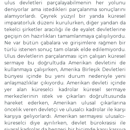
ulus devletleri parçalayabilmenin her yolunu
deniyorlar ama istedikleri parçalanma sonuçlarını
alamıyorlardı. Çeyrek yüzyıl bir yanda küresel
imparatorluk düzeni kurulurken, diğer yandan da
tekelci şirketler aracılığı ile de eyalet devletlerine
geçişin ön hazırlıkları tamamlanmaya çalışılıyordu.
Ne var bütün çabalara ve girişimlere rağmen bir
türlü istenen sonuç tam olarak elde edilemiyordu.
Ulus devletlerin parçalanması için çalışan küresel
sermaye bu doğrultuda Amerikan devletini de
kullanmaya çalışırken, Amerika Birleşik Devletleri
bünyesi içinde bu yeni durum nedeniyle yeni
anlaşmazlıklar çıkıyordu. Amerikan devleti içinde
yer alan küreselci kadrolar küresel sermaye
merkezlerinin istek ve çıkarları doğrultusunda
hareket ederken, Amerikan ulusal çıkarlarına
öncelik veren devletçi ve ulusalcı kadrolar ile karşı
karşıya geliyorlardı. Amerikan sermayesi ulusalcı-
küreselci diye ayrılırken, devlet bürokrasisi ile
siyasal kadrolar da benzeri bir biçimde karşı karşıya