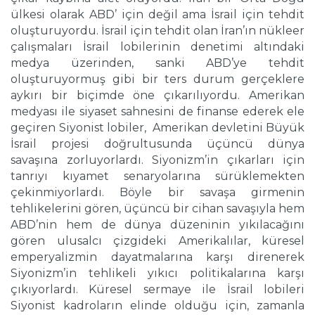
ülkesi olarak ABD’ için değil ama İsrail için tehdit
oluşturuyordu. İsrail için tehdit olan İran’ın nükleer
çalışmaları İsrail lobilerinin denetimi altındaki
medya üzerinden, sanki ABD’ye tehdit
oluşturuyormuş gibi bir ters durum gerçeklere
aykırı bir biçimde öne çıkarılıyordu. Amerikan
medyası ile siyaset sahnesini de finanse ederek ele
geçiren Siyonist lobiler, Amerikan devletini Büyük
İsrail projesi doğrultusunda üçüncü dünya
savaşına zorluyorlardı. Siyonizm’in çıkarları için
tanrıyı kıyamet senaryolarına sürüklemekten
çekinmiyorlardı. Böyle bir savaşa girmenin
tehlikelerini gören, üçüncü bir cihan savaşıyla hem
ABD’nin hem de dünya düzeninin yıkılacağını
gören ulusalcı çizgideki Amerikalılar, küresel
emperyalizmin dayatmalarına karşı direnerek
Siyonizm’in tehlikeli yıkıcı politikalarına karşı
çıkıyorlardı. Küresel sermaye ile İsrail lobileri
Siyonist kadroların elinde olduğu için, zamanla