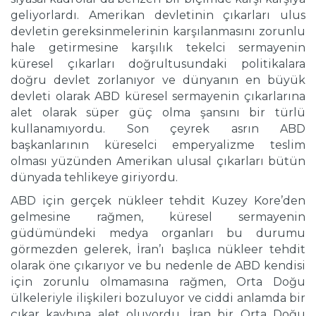
geliyorlardı. Amerikan devletinin çıkarları ulus
devletin gereksinmelerinin karşılanmasını zorunlu
hale getirmesine karşılık tekelci sermayenin
küresel çıkarları doğrultusundaki politikalara
doğru devlet zorlanıyor ve dünyanın en büyük
devleti olarak ABD küresel sermayenin çıkarlarına
alet olarak süper güç olma şansını bir türlü
kullanamıyordu. Son çeyrek asrın ABD
başkanlarının küreselci emperyalizme teslim
olması yüzünden Amerikan ulusal çıkarları bütün
dünyada tehlikeye giriyordu.
ABD için gerçek nükleer tehdit Kuzey Kore’den
gelmesine rağmen, küresel sermayenin
güdümündeki medya organları bu durumu
görmezden gelerek, İran’ı başlıca nükleer tehdit
olarak öne çıkarıyor ve bu nedenle de ABD kendisi
için zorunlu olmamasına rağmen, Orta Doğu
ülkeleriyle ilişkileri bozuluyor ve ciddi anlamda bir
çıkar kaybına alet oluyordu. İran bir Orta Doğu