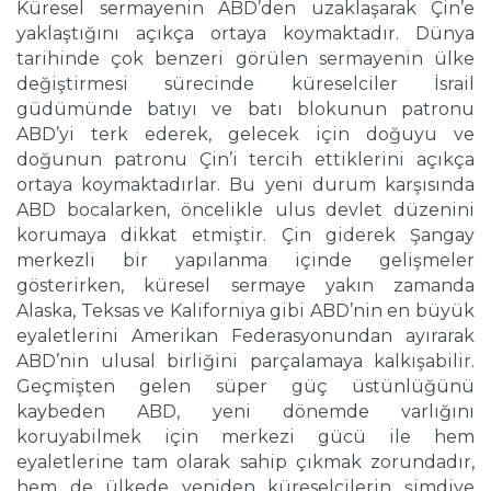
Küresel sermayenin ABD’den uzaklaşarak Çin’e
yaklaştığını açıkça ortaya koymaktadır. Dünya
tarihinde çok benzeri görülen sermayenin ülke
değiştirmesi sürecinde küreselciler İsrail
güdümünde batıyı ve batı blokunun patronu
ABD’yi terk ederek, gelecek için doğuyu ve
doğunun patronu Çin’i tercih ettiklerini açıkça
ortaya koymaktadırlar. Bu yeni durum karşısında
ABD bocalarken, öncelikle ulus devlet düzenini
korumaya dikkat etmiştir. Çin giderek Şangay
merkezli bir yapılanma içinde gelişmeler
gösterirken, küresel sermaye yakın zamanda
Alaska, Teksas ve Kaliforniya gibi ABD’nin en büyük
eyaletlerini Amerikan Federasyonundan ayırarak
ABD’nin ulusal birliğini parçalamaya kalkışabilir.
Geçmişten gelen süper güç üstünlüğünü
kaybeden ABD, yeni dönemde varlığını
koruyabilmek için merkezi gücü ile hem
eyaletlerine tam olarak sahip çıkmak zorundadır,
hem de ülkede yeniden küreselcilerin şimdiye