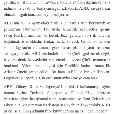
çalışılacak. Bunu Çin’in Tayvan’a yönelik amfibi çıkarma ve hava
indirme harekâtı ile başlayan işgali izleyecek. ABD, savaşa hazır
olmadan işgali tamamlamayı planlıyorlar.
ABD’nin bu ilk aşamadaki planı, Çin taarruzlarını köreltmek ve
gemilerini batırmaktır. Tayvan’da asimetrik kabiliyetler (gemi-
savar füzeler, mayınlar ve küçük füze gemileri vb.) ile direnişi
başlatmak istemektedir. Birkaç hafta sürecek bu ilk dönemden
sonra Tayvan’ın durumuna göre savaş planları yeni ve uzun
safhaya girecek. ABD’nin hedefi tabii ki Çin’i işgal etmek değil,
hava ve deniz kuvvetlerini yok etmek, böylece Çin’i savunmasız
bırakmak. Yakın imha bölgesi için Pasifik’e kadar uzanan İlk
Adalar Zinciri tespit edildi. Bu hatta ABD ile birlikte Tayvan,
Filipinler ve Japonya, Çin ordusunu imha etmeye çalışacak.
ABD, Güney Kore ve Japonya’daki üsleri kullanamayacağını
bunun yerine Tayland, Singapur ve Filipinler’deki üslerden
yararlanacağını hesaplamaktadır. Avustralya ve Yeni Zelanda da
askeri nitelikte olmayan üs desteği sağlayabilir. Tayvan’daki ABD
üsleri ise Çin’in güdümlü füze kuvvetlerinin menzili dâhilindedir.