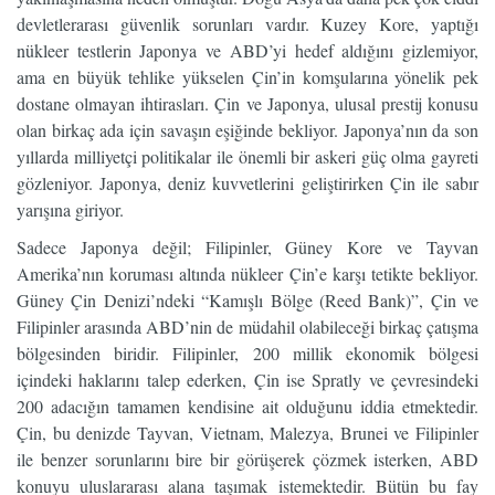
devletlerarası güvenlik sorunları vardır. Kuzey Kore, yaptığı
nükleer testlerin Japonya ve ABD’yi hedef aldığını gizlemiyor,
ama en büyük tehlike yükselen Çin’in komşularına yönelik pek
dostane olmayan ihtirasları. Çin ve Japonya, ulusal prestij konusu
olan birkaç ada için savaşın eşiğinde bekliyor. Japonya’nın da son
yıllarda milliyetçi politikalar ile önemli bir askeri güç olma gayreti
gözleniyor. Japonya, deniz kuvvetlerini geliştirirken Çin ile sabır
yarışına giriyor.
Sadece Japonya değil; Filipinler, Güney Kore ve Tayvan
Amerika’nın koruması altında nükleer Çin’e karşı tetikte bekliyor.
Güney Çin Denizi’ndeki “Kamışlı Bölge (Reed Bank)”, Çin ve
Filipinler arasında ABD’nin de müdahil olabileceği birkaç çatışma
bölgesinden biridir. Filipinler, 200 millik ekonomik bölgesi
içindeki haklarını talep ederken, Çin ise Spratly ve çevresindeki
200 adacığın tamamen kendisine ait olduğunu iddia etmektedir.
Çin, bu denizde Tayvan, Vietnam, Malezya, Brunei ve Filipinler
ile benzer sorunlarını bire bir görüşerek çözmek isterken, ABD
konuyu uluslararası alana taşımak istemektedir. Bütün bu fay