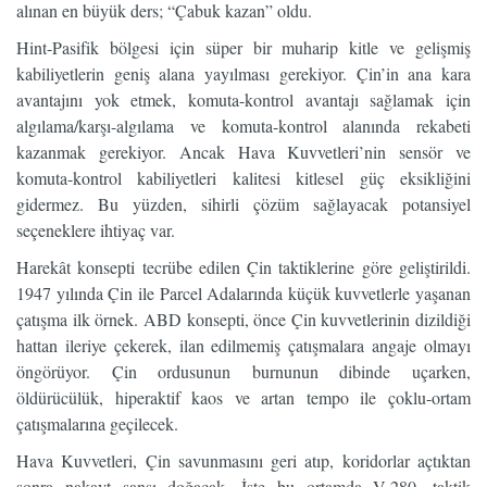
alınan en büyük ders; “Çabuk kazan” oldu.
Hint-Pasifik bölgesi için süper bir muharip kitle ve gelişmiş
kabiliyetlerin geniş alana yayılması gerekiyor. Çin’in ana kara
avantajını yok etmek, komuta-kontrol avantajı sağlamak için
algılama/karşı-algılama ve komuta-kontrol alanında rekabeti
kazanmak gerekiyor. Ancak Hava Kuvvetleri’nin sensör ve
komuta-kontrol kabiliyetleri kalitesi kitlesel güç eksikliğini
gidermez. Bu yüzden, sihirli çözüm sağlayacak potansiyel
seçeneklere ihtiyaç var.
Harekât konsepti tecrübe edilen Çin taktiklerine göre geliştirildi.
1947 yılında Çin ile Parcel Adalarında küçük kuvvetlerle yaşanan
çatışma ilk örnek. ABD konsepti, önce Çin kuvvetlerinin dizildiği
hattan ileriye çekerek, ilan edilmemiş çatışmalara angaje olmayı
öngörüyor. Çin ordusunun burnunun dibinde uçarken,
öldürücülük, hiperaktif kaos ve artan tempo ile çoklu-ortam
çatışmalarına geçilecek.
Hava Kuvvetleri, Çin savunmasını geri atıp, koridorlar açtıktan
sonra nakavt şansı doğacak. İşte bu ortamda V-280, taktik