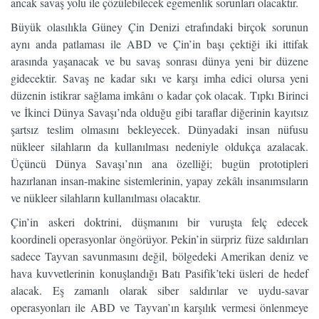
ancak savaş yolu ile çözülebilecek egemenlik sorunları olacaktır.
Büyük olasılıkla Güney Çin Denizi etrafındaki birçok sorunun
aynı anda patlaması ile ABD ve Çin’in başı çektiği iki ittifak
arasında yaşanacak ve bu savaş sonrası dünya yeni bir düzene
gidecektir. Savaş ne kadar sıkı ve karşı imha edici olursa yeni
düzenin istikrar sağlama imkânı o kadar çok olacak. Tıpkı Birinci
ve İkinci Dünya Savaşı’nda olduğu gibi taraflar diğerinin kayıtsız
şartsız teslim olmasını bekleyecek. Dünyadaki insan nüfusu
nükleer silahların da kullanılması nedeniyle oldukça azalacak.
Üçüncü Dünya Savaşı’nın ana özelliği; bugün prototipleri
hazırlanan insan-makine sistemlerinin, yapay zekâlı insanımsıların
ve nükleer silahların kullanılması olacaktır.
Çin’in askeri doktrini, düşmanını bir vuruşta felç edecek
koordineli operasyonlar öngörüyor. Pekin’in sürpriz füze saldırıları
sadece Tayvan savunmasını değil, bölgedeki Amerikan deniz ve
hava kuvvetlerinin konuşlandığı Batı Pasifik’teki üsleri de hedef
alacak. Eş zamanlı olarak siber saldırılar ve uydu-savar
operasyonları ile ABD ve Tayvan’ın karşılık vermesi önlenmeye