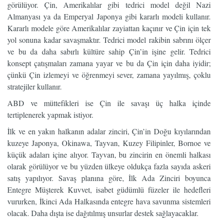
görülüyor. Çin, Amerikalılar gibi tedrici model değil Nazi
Almanyası ya da Emperyal Japonya gibi kararlı modeli kullanır.
Kararlı modele göre Amerikalılar zayiattan kaçınır ve Çin için tek
yol sonuna kadar savaşmaktır. Tedrici model rakibin sabrını ölçer
ve bu da daha sabırlı kültüre sahip Çin’in işine gelir. Tedrici
konsept çatışmaları zamana yayar ve bu da Çin için daha iyidir;
çünkü Çin izlemeyi ve öğrenmeyi sever, zamana yayılmış, çoklu
stratejiler kullanır.
ABD ve müttefikleri ise Çin ile savaşı üç halka içinde
tertiplenerek yapmak istiyor.
İlk ve en yakın halkanın adalar zinciri, Çin’in Doğu kıyılarından
kuzeye Japonya, Okinawa, Tayvan, Kuzey Filipinler, Bornoe ve
küçük adaları içine alıyor. Tayvan, bu zincirin en önemli halkası
olarak görülüyor ve bu yüzden ülkeye oldukça fazla sayıda askeri
satış yapılıyor. Savaş planına göre, İlk Ada Zinciri boyunca
Entegre Müşterek Kuvvet, isabet güdümlü füzeler ile hedefleri
vururken, İkinci Ada Halkasında entegre hava savunma sistemleri
olacak. Daha dışta ise dağıtılmış unsurlar destek sağlayacaklar.