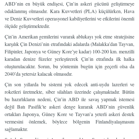
ABD’nin en büyük endişesi, Çin’in askeri gücünü geliştirmeye
odaklanmış olmasıdır. Kara Kuvvetleri (PLA) küçülürken, Hava
ve Deniz Kuvvetleri operasyonel kabiliyetlerini ve etkilerini önemli
ölçüde geliştirmektedir.
Çin’in Amerikan gemilerini vurarak ablukayı yok etme stratejisine
karşılık Çin Denizi’nin etrafındaki adalarda (Malakka’dan Tayvan,
Filipinler, Japonya ve Güney Kore’ye kadar) 100-200 km. menzilli
karadan denize füzeler yerleştirerek Çin’in etrafında ilk halka
oluşturulacaktır. Sorun, bu yöntemin bugün için geçerli olsa da
2040’da yetersiz kalacak olmasıdır.
Çin son yıllarda bu sistemi yok edecek anti-uydu lazerleri ve
roketleri üretmekte, siber silahları üzerinde çalışmaktadır. Bütün
bu hazırlıkların nedeni, Çin’in ABD ile savaş yapmak istemesi
değil Batı Pasifik’te askeri denge kurarak ABD’nin güvenlik
ortakları Japonya, Güney Kore ve Tayvan’a yeterli askeri destek
vermesini önlemek, böylece bölgenin Finlandiyalaşmasını
sağlamaktır.