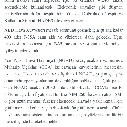
seçeneklerde kullanılacak. Elektronik sinyaller gibi düşman
faaliyetlerinin doğru tespiti için Yüksek Doğruluklu Tespit ve
Kullanım Sistemi (HADES) devreye girecek.
ABD Hava Kuvvetleri mesafe sorununu çözmek için şu ana kadar
400 adet F-35A satın aldı ve yüzlercesi daha gelecek. Uçuş
mesafesinin uzaması için F-35 motoru ve soğutma sisteminde
iyileştirmeler yapıldı.
Yeni Nesil Hava Hâkimiyet (NGAD) savaş uçakları ve insansız
Muharip Uçakları (CCA) ise savaşan kuvvetlerinin mesafesini
uzatacak. Uzak mesafeli ve düşük izli NGAD, yoğun çatışma
ortamında operasyonlarının devamlılığını sağlayacak. Çok pahalı
olan NGAD uçakları 2030’larda aktif olacak. CCA’lar ise F-
35’lerin üçte biri fiyatında. Bunlara AIM-260, havadan atılan SM-
6 gibi uzun menzilli füzeler eklenecek. Havada yakıt ikmali için
görünmez tankerler seçenek olarak öngörülüyor. Ancak, Çin’in
hava savunma sistemlerinden korunmak için yüzlerce km’lik bir
menzil içinde hareket etmeliler.