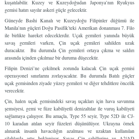
kuşatılabilir. Kuzey ve Kuzeydoğudan Japonya’nın Ryukyus
gemisi hatırı sayılır askeri güçle gelecektir.
Güneyde Bashi Kanalı ve Kuzeydoğu Filipinler düğümü ile
Manila’nın güçleri Doğu Pasifik’teki Amerikan donanması 7. Filo
ile birlikte hareket edeceklerdir. Uçak gemileri yanında büyük
savaş gemileri varken, Çin uçak gemileri sahilden uzak
duracaktır. Bu durumda Çin gemileri ortaya çıkma ve saldırı
arasında içinden çıkılmaz bir duruma düşecektir.
Filipin Denizi’ne çekilmek zorunda kalacak Çin uçak gemisi
operasyonel sınırlarını zorlayacaktır. Bu durumda Batılı güçler
uçak gemisinden ziyade yüzey gemileri ve diğer tehditlere öncelik
verecektir.
Çin, halen uçak gemisindeki savaş uçakları için hava savunma
şemsiyesi, gemi ve füze kabiliyetli denizaltılar ile vuruş kabiliyeti
sağlamaya çalışıyor. Bu amaçla, Type 55 seyir, Type 52D ile CJ-
10 karadan atılan seyir füzeleri düşünülüyor. Ukrayna örnek
alınarak insanlı havacılığın azalması ve uzaktan kullanılan
silahlarda artış bekleniyor. Savaş Çin sahillerine ve A2/AD