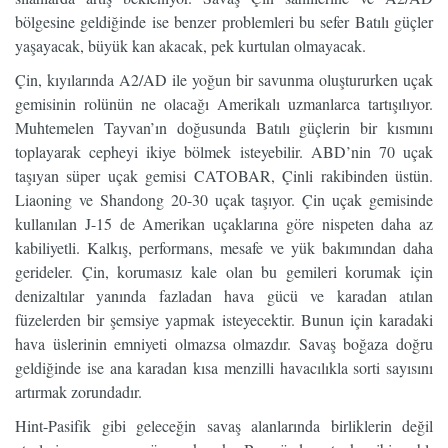
bölgesine geldiğinde ise benzer problemleri bu sefer Batılı güçler
yaşayacak, büyük kan akacak, pek kurtulan olmayacak.
Çin, kıyılarında A2/AD ile yoğun bir savunma oluştururken uçak
gemisinin rolünün ne olacağı Amerikalı uzmanlarca tartışılıyor.
Muhtemelen Tayvan’ın doğusunda Batılı güçlerin bir kısmını
toplayarak cepheyi ikiye bölmek isteyebilir. ABD’nin 70 uçak
taşıyan süper uçak gemisi CATOBAR, Çinli rakibinden üstün.
Liaoning ve Shandong 20-30 uçak taşıyor. Çin uçak gemisinde
kullanılan J-15 de Amerikan uçaklarına göre nispeten daha az
kabiliyetli. Kalkış, performans, mesafe ve yük bakımından daha
gerideler. Çin, korumasız kale olan bu gemileri korumak için
denizaltılar yanında fazladan hava gücü ve karadan atılan
füzelerden bir şemsiye yapmak isteyecektir. Bunun için karadaki
hava üslerinin emniyeti olmazsa olmazdır. Savaş boğaza doğru
geldiğinde ise ana karadan kısa menzilli havacılıkla sorti sayısını
artırmak zorundadır.
Hint-Pasifik gibi geleceğin savaş alanlarında birliklerin değil