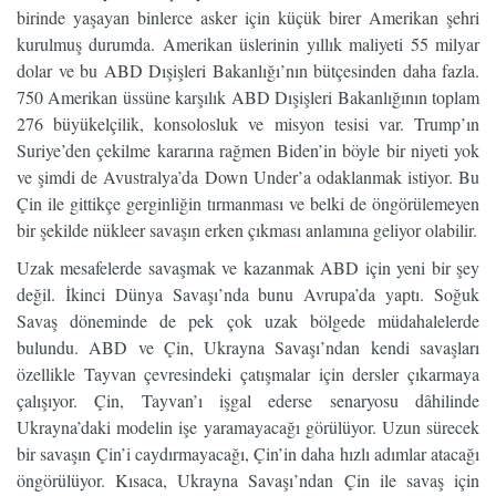
birinde yaşayan binlerce asker için küçük birer Amerikan şehri
kurulmuş durumda. Amerikan üslerinin yıllık maliyeti 55 milyar
dolar ve bu ABD Dışişleri Bakanlığı’nın bütçesinden daha fazla.
750 Amerikan üssüne karşılık ABD Dışişleri Bakanlığının toplam
276 büyükelçilik, konsolosluk ve misyon tesisi var. Trump’ın
Suriye’den çekilme kararına rağmen Biden’in böyle bir niyeti yok
ve şimdi de Avustralya’da Down Under’a odaklanmak istiyor. Bu
Çin ile gittikçe gerginliğin tırmanması ve belki de öngörülemeyen
bir şekilde nükleer savaşın erken çıkması anlamına geliyor olabilir.
Uzak mesafelerde savaşmak ve kazanmak ABD için yeni bir şey
değil. İkinci Dünya Savaşı’nda bunu Avrupa’da yaptı. Soğuk
Savaş döneminde de pek çok uzak bölgede müdahalelerde
bulundu. ABD ve Çin, Ukrayna Savaşı’ndan kendi savaşları
özellikle Tayvan çevresindeki çatışmalar için dersler çıkarmaya
çalışıyor. Çin, Tayvan’ı işgal ederse senaryosu dâhilinde
Ukrayna’daki modelin işe yaramayacağı görülüyor. Uzun sürecek
bir savaşın Çin’i caydırmayacağı, Çin’in daha hızlı adımlar atacağı
öngörülüyor. Kısaca, Ukrayna Savaşı’ndan Çin ile savaş için