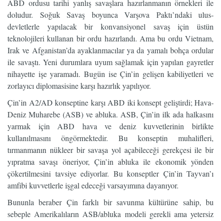
ABD ordusu tarihi yanlış savaşlara hazırlanmanın örnekleri ile
doludur. Soğuk Savaş boyunca Varşova Paktı’ndaki ulus-
devletlerle yapılacak bir konvansiyonel savaş için üstün
teknolojileri kullanan bir ordu hazırlandı. Ama bu ordu Vietnam,
Irak ve Afganistan’da ayaklanmacılar ya da yamalı bohça ordular
ile savaştı. Yeni durumlara uyum sağlamak için yapılan gayretler
nihayette işe yaramadı. Bugün ise Çin’in gelişen kabiliyetleri ve
zorlayıcı diplomasisine karşı hazırlık yapılıyor.
Çin’in A2/AD konseptine karşı ABD iki konsept geliştirdi; Hava-
Deniz Muharebe (ASB) ve abluka. ASB, Çin’in ilk ada halkasını
yarmak için ABD hava ve deniz kuvvetlerinin birlikte
kullanılmasını öngörmektedir. Bu konseptin muhalifleri,
tırmanmanın nükleer bir savaşa yol açabileceği gerekçesi ile bir
yıpratma savaşı öneriyor, Çin’in abluka ile ekonomik yönden
çökertilmesini tavsiye ediyorlar. Bu konseptler Çin’in Tayvan’ı
amfibi kuvvetlerle işgal edeceği varsayımına dayanıyor.
Bununla beraber Çin farklı bir savunma kültürüne sahip, bu
sebeple Amerikalıların ASB/abluka modeli gerekli ama yetersiz