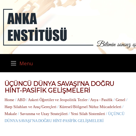
Menu
ÜÇÜNCÜ DÜNYA SAVAŞI’NA DOĞRU
HİNT-PASİFİK GELİŞMELERİ
Home
/
ABD
/
Askeri Öğretiler ve Jeopolitik Tezler
/
Asya - Pasifik
/
Genel
/
Harp Silahları ve Araç/Gereçleri
/
Küresel/Bölgesel Nüfuz Mücadeleleri
/
Makale
/
Savunma ve Uzay Stratejileri
/
Yeni Silah Sistemleri
/ ÜÇÜNCÜ
DÜNYA SAVAŞI’NA DOĞRU HİNT-PASİFİK GELİŞMELERİ