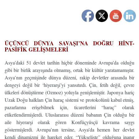
…
ÜÇÜNCÜ DÜNYA SAVAŞI’NA DOĞRU
HİNT-
PASİFİK GELİŞMELERİ
Asya’daki 51 devlet tarihin hiçbir döneminde Avrupa’da olduğu
gibi bir birlik arayışında olmamış, ortak bir kültür yaratamamıştır.
Asya’nın geçmişinde dünya düzeni, rakip devletler arasında bir
dengeyi değil bir ‘hiyerarşi’yi yansıtırdı. Çin, fetih değil, çevre
ülkeleri dönüştürme (Ozmoz) yoluyla genişlemiştir. Japonya hariç
Uzak Doğu halkları Çin haraç sistemi ve protokolünü kabul etmiş,
pazarlarına erişebilmek için, ticaretlerini “haraç” olarak
etiketlendirmişlerdi. Uluslararası düzeni babanın Çin olduğu bir
aile hiyerarşi olarak gören Konfüçyüsçü kavrama saygı
göstermişlerdi. Avrupa’nın tersine, Asya’da hemen her devlet
kendi dinamizmi ile hareket eder. “Yükselişte” olduğuna inanır