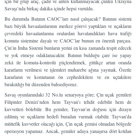
için bir grup araç, çadır ve anten kullanmayacak çünkü Ukrayna
Savaşı’nda birkaç dakika içinde hepsi vuruldu.
Bu durumda Batının CAOC’ları nasıl çalışacak? Batının sistemi
bazı büyük havaalanlarının merkez görevi yaptıkları ve uçakların
çevredeki havaalanlarına oralardan havalandıkları hava trafiği
komuta sistemine dayalı ve CAOC’lar bunun en önemli parçası.
Çin’in İmha Sistemi bunların yerini en kısa zamanda tespit edecek
ve yok etmeye odaklanacaktır. Batının bulduğu çare ise yapay
zekâ ile komuta-kontrolü güçlendirmek, gittikçe artan oranda
kararların verilmesi ve işlemleri muharebe ağına yaymak. Özetle
kararların ve komutanın ön cephedekilere ve en uçtakilere
bırakıldığı bir düzenden bahsediyoruz.
Savaş oyunlarındaki 32 No.lu senaryoya göre; Çin uçak gemileri
Filipinler Denizi’nden hem Tayvan’ı tehdit edebilir hem de
kuvvetleri bölebilir. Bu gemiler, Tayvan’ın doğusu için dizayn
edilmiş ve uçakların hedefi buradan vurmak olabilir. Tayvan’da
müttefik kuvvetler olacağı için, Çin uçak gemisi olmadan bölgede
operasyon yapamaz. Ancak, gemiler adaya yanaşırsa dört koldan