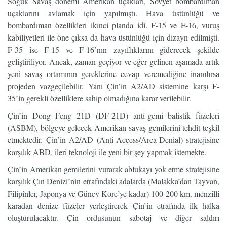
Soğuk Savaş dönemi Amerikan uçakları, Sovyet bombardıman
uçaklarını avlamak için yapılmıştı. Hava üstünlüğü ve
bombardıman özellikleri ikinci planda idi. F-15 ve F-16, vuruş
kabiliyetleri ile öne çıksa da hava üstünlüğü için dizayn edilmişti.
F-35 ise F-15 ve F-16’nın zayıflıklarını giderecek şekilde
geliştiriliyor. Ancak, zaman geçiyor ve eğer gelinen aşamada artık
yeni savaş ortamının gereklerine cevap veremediğine inanılırsa
projeden vazgeçilebilir. Yani Çin’in A2/AD sistemine karşı F-
35’in gerekli özelliklere sahip olmadığına karar verilebilir.
Çin’in Dong Feng 21D (DF-21D) anti-gemi balistik füzeleri
(ASBM), bölgeye gelecek Amerikan savaş gemilerini tehdit teşkil
etmektedir. Çin’in A2/AD (Anti-Access/Area-Denial) stratejisine
karşılık ABD, ileri teknoloji ile yeni bir şey yapmak istemekte.
Çin’in Amerikan gemilerini vurarak ablukayı yok etme stratejisine
karşılık Çin Denizi’nin etrafındaki adalarda (Malakka’dan Tayvan,
Filipinler, Japonya ve Güney Kore’ye kadar) 100-200 km. menzilli
karadan denize füzeler yerleştirerek Çin’in etrafında ilk halka
oluşturulacaktır. Çin ordusunun sabotaj ve diğer saldırı