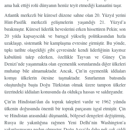
ama hak ettiği rolü dünyanın henüz teyit etmediği kanaatini taşır.
Atlantik merkezli bir küresel düzene sahne olan 20. Yüzyıl yerini
Hint-Pasifik merkezli gelişmelerin yaşandığı 21. Yüzyıl’a
bırakmıştır. Küresel liderlik heveslerini erken hissettiren Pekin; son
20 yılda kapsayıcılık ve barışçıl yükseliş politikasından hızla
uzaklaşıp, sistematik bir kamplaşma evresine girmiştir. Bu yönde,
tıpkı tarihte olageldiği gibi çevresinde kendi liderliğinin kayıtsız
kabulünü talep ederken, özellikle Tayvan ve Güney Çin
Denizi’nde yaşanmakta olan egemenlik sorunlarında diğer ülkeleri
muhatap bile almamaktadır. Ancak, Çin’in egemenlik iddiaları
komşu ülkelerin ötesine taşmaktadır. Sınırlarının batısında
oluşturduğu başta Doğu Türkistan olmak üzere tampon ülkeler
üzerindeki iddiaları konusunda da oldukça hassas ve saldırgandır.
Çin’in Hindistan’dan da toprak talepleri vardır ve 1962 yılında
ülkenin doğusunda önemli bir toprak parçasını işgal etmiştir. Çin
ve Hindistan arasındaki düşmanlık, bölgesel dengeleri değiştirmiş,
Rusya ile yakınlığına rağmen Yeni Delhi’nin Washington’a
yakınlaşmasına neden olmuştur. Doğu Asya’da daha pek çok ciddi