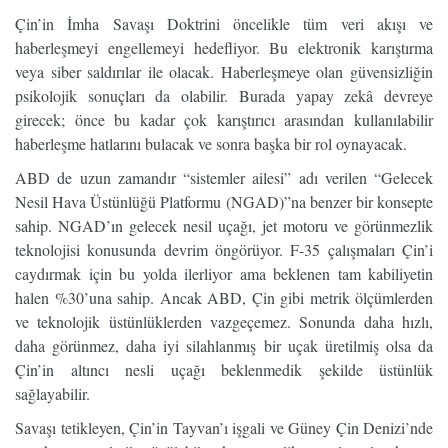
Çin’in İmha Savaşı Doktrini öncelikle tüm veri akışı ve
haberleşmeyi engellemeyi hedefliyor. Bu elektronik karıştırma
veya siber saldırılar ile olacak. Haberleşmeye olan güvensizliğin
psikolojik sonuçları da olabilir. Burada yapay zekâ devreye
girecek; önce bu kadar çok karıştırıcı arasından kullanılabilir
haberleşme hatlarını bulacak ve sonra başka bir rol oynayacak.
ABD de uzun zamandır “sistemler ailesi” adı verilen “Gelecek
Nesil Hava Üstünlüğü Platformu (NGAD)”na benzer bir konsepte
sahip. NGAD’ın gelecek nesil uçağı, jet motoru ve görünmezlik
teknolojisi konusunda devrim öngörüyor. F-35 çalışmaları Çin’i
caydırmak için bu yolda ilerliyor ama beklenen tam kabiliyetin
halen %30’una sahip. Ancak ABD, Çin gibi metrik ölçümlerden
ve teknolojik üstünlüklerden vazgeçemez. Sonunda daha hızlı,
daha görünmez, daha iyi silahlanmış bir uçak üretilmiş olsa da
Çin’in altıncı nesli uçağı beklenmedik şekilde üstünlük
sağlayabilir.
Savaşı tetikleyen, Çin’in Tayvan’ı işgali ve Güney Çin Denizi’nde