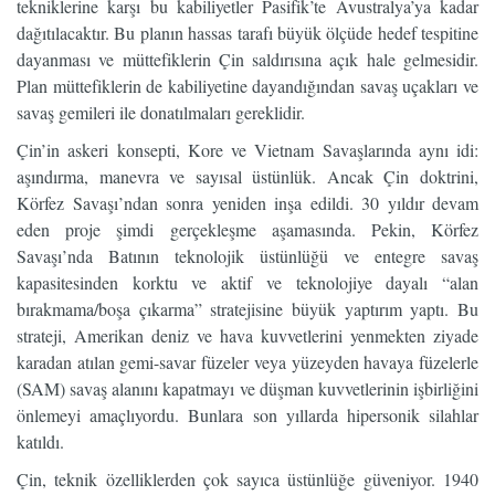
tekniklerine karşı bu kabiliyetler Pasifik’te Avustralya’ya kadar
dağıtılacaktır. Bu planın hassas tarafı büyük ölçüde hedef tespitine
dayanması ve müttefiklerin Çin saldırısına açık hale gelmesidir.
Plan müttefiklerin de kabiliyetine dayandığından savaş uçakları ve
savaş gemileri ile donatılmaları gereklidir.
Çin’in askeri konsepti, Kore ve Vietnam Savaşlarında aynı idi:
aşındırma, manevra ve sayısal üstünlük. Ancak Çin doktrini,
Körfez Savaşı’ndan sonra yeniden inşa edildi. 30 yıldır devam
eden proje şimdi gerçekleşme aşamasında. Pekin, Körfez
Savaşı’nda Batının teknolojik üstünlüğü ve entegre savaş
kapasitesinden korktu ve aktif ve teknolojiye dayalı “alan
bırakmama/boşa çıkarma” stratejisine büyük yaptırım yaptı. Bu
strateji, Amerikan deniz ve hava kuvvetlerini yenmekten ziyade
karadan atılan gemi-savar füzeler veya yüzeyden havaya füzelerle
(SAM) savaş alanını kapatmayı ve düşman kuvvetlerinin işbirliğini
önlemeyi amaçlıyordu. Bunlara son yıllarda hipersonik silahlar
katıldı.
Çin, teknik özelliklerden çok sayıca üstünlüğe güveniyor. 1940