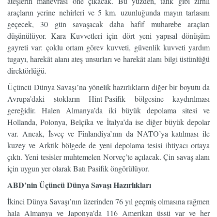
ateşlerin manevrası öne çıkacak. Bu yüzden, tank gibi zırhlı
araçların yerine nehirleri ve 5 km. uzunluğunda mayın tarlasını
geçecek, 30 gün savaşacak daha hafif muharebe araçları
düşünülüyor. Kara Kuvvetleri için dört yeni yapısal dönüşüm
gayreti var: çoklu ortam görev kuvveti, güvenlik kuvveti yardım
tugayı, harekât alanı ateş unsurları ve harekât alanı bilgi üstünlüğü
direktörlüğü.
Üçüncü Dünya Savaşı’na yönelik hazırlıkların diğer bir boyutu da
Avrupa’daki stokların Hint-Pasifik bölgesine kaydırılması
gereğidir. Halen Almanya’da iki büyük depolama sitesi ve
Hollanda, Polonya, Belçika ve İtalya’da ise diğer büyük depolar
var. Ancak, İsveç ve Finlandiya’nın da NATO’ya katılması ile
kuzey ve Arktik bölgede de yeni depolama tesisi ihtiyacı ortaya
çıktı. Yeni tesisler muhtemelen Norveç’te açılacak. Çin savaş alanı
için uygun yer olarak Batı Pasifik öngörülüyor.
ABD’nin Üçüncü Dünya Savaşı Hazırlıkları
İkinci Dünya Savaşı’nın üzerinden 76 yıl geçmiş olmasına rağmen
hala Almanya ve Japonya’da 116 Amerikan üssü var ve her