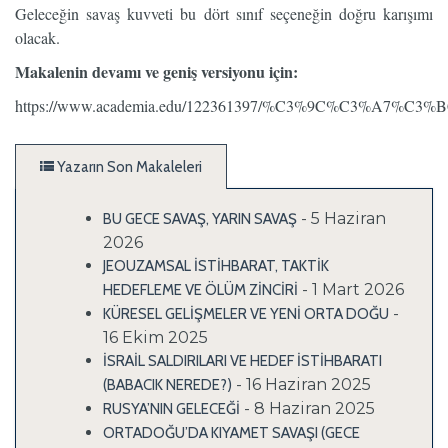
Geleceğin savaş kuvveti bu dört sınıf seçeneğin doğru karışımı
olacak.
Makalenin devamı ve geniş versiyonu için:
https://www.academia.edu/122361397/%C3%9C%C3%A7%C3%BC
Yazarın Son Makaleleri
- 5 Haziran
BU GECE SAVAŞ, YARIN SAVAŞ
2026
JEOUZAMSAL İSTİHBARAT, TAKTİK
- 1 Mart 2026
HEDEFLEME VE ÖLÜM ZİNCİRİ
-
KÜRESEL GELİŞMELER VE YENİ ORTA DOĞU
16 Ekim 2025
İSRAİL SALDIRILARI VE HEDEF İSTİHBARATI
- 16 Haziran 2025
(BABACIK NEREDE?)
- 8 Haziran 2025
RUSYA’NIN GELECEĞİ
ORTADOĞU’DA KIYAMET SAVAŞI (GECE