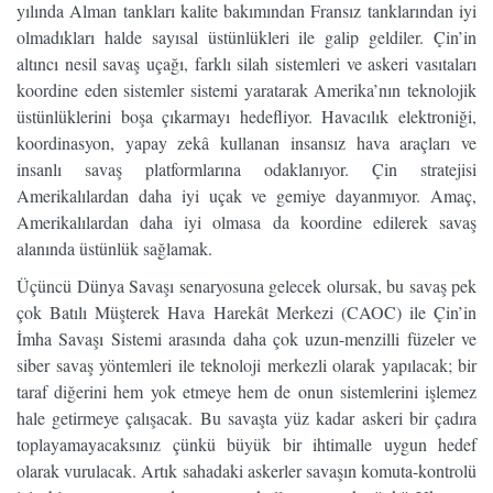
yılında Alman tankları kalite bakımından Fransız tanklarından iyi
olmadıkları halde sayısal üstünlükleri ile galip geldiler. Çin’in
altıncı nesil savaş uçağı, farklı silah sistemleri ve askeri vasıtaları
koordine eden sistemler sistemi yaratarak Amerika’nın teknolojik
üstünlüklerini boşa çıkarmayı hedefliyor. Havacılık elektroniği,
koordinasyon, yapay zekâ kullanan insansız hava araçları ve
insanlı savaş platformlarına odaklanıyor. Çin stratejisi
Amerikalılardan daha iyi uçak ve gemiye dayanmıyor. Amaç,
Amerikalılardan daha iyi olmasa da koordine edilerek savaş
alanında üstünlük sağlamak.
Üçüncü Dünya Savaşı senaryosuna gelecek olursak, bu savaş pek
çok Batılı Müşterek Hava Harekât Merkezi (CAOC) ile Çin’in
İmha Savaşı Sistemi arasında daha çok uzun-menzilli füzeler ve
siber savaş yöntemleri ile teknoloji merkezli olarak yapılacak; bir
taraf diğerini hem yok etmeye hem de onun sistemlerini işlemez
hale getirmeye çalışacak. Bu savaşta yüz kadar askeri bir çadıra
toplayamayacaksınız çünkü büyük bir ihtimalle uygun hedef
olarak vurulacak. Artık sahadaki askerler savaşın komuta-kontrolü