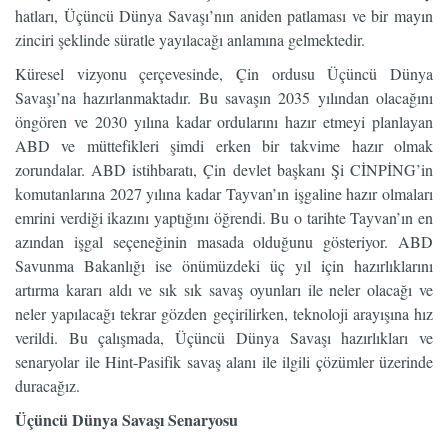
hatları, Üçüncü Dünya Savaşı’nın aniden patlaması ve bir mayın
zinciri şeklinde süratle yayılacağı anlamına gelmektedir.
Küresel vizyonu çerçevesinde, Çin ordusu Üçüncü Dünya
Savaşı’na hazırlanmaktadır. Bu savaşın 2035 yılından olacağını
öngören ve 2030 yılına kadar ordularını hazır etmeyi planlayan
ABD ve müttefikleri şimdi erken bir takvime hazır olmak
zorundalar. ABD istihbaratı, Çin devlet başkanı Şi CİNPİNG’in
komutanlarına 2027 yılına kadar Tayvan’ın işgaline hazır olmaları
emrini verdiği ikazını yaptığını öğrendi. Bu o tarihte Tayvan’ın en
azından işgal seçeneğinin masada olduğunu gösteriyor. ABD
Savunma Bakanlığı ise önümüzdeki üç yıl için hazırlıklarını
artırma kararı aldı ve sık sık savaş oyunları ile neler olacağı ve
neler yapılacağı tekrar gözden geçirilirken, teknoloji arayışına hız
verildi. Bu çalışmada, Üçüncü Dünya Savaşı hazırlıkları ve
senaryolar ile Hint-Pasifik savaş alanı ile ilgili çözümler üzerinde
duracağız.
Üçüncü Dünya Savaşı Senaryosu