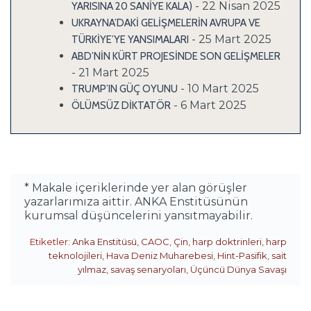
- 22 Nisan 2025
YARISINA 20 SANİYE KALA)
UKRAYNA’DAKİ GELİŞMELERİN AVRUPA VE
- 25 Mart 2025
TÜRKİYE’YE YANSIMALARI
ABD’NİN KÜRT PROJESİNDE SON GELİŞMELER
- 21 Mart 2025
- 10 Mart 2025
TRUMP’IN GÜÇ OYUNU
- 6 Mart 2025
ÖLÜMSÜZ DİKTATÖR
* Makale içeriklerinde yer alan görüşler
yazarlarımıza aittir. ANKA Enstitüsünün
kurumsal düşüncelerini yansıtmayabilir.
Etiketler:
Anka Enstitüsü
,
CAOC
,
Çin
,
harp doktrinleri
,
harp
teknolojileri
,
Hava Deniz Muharebesi
,
Hint-Pasifik
,
sait
yılmaz
,
savaş senaryoları
,
Üçüncü Dünya Savaşı