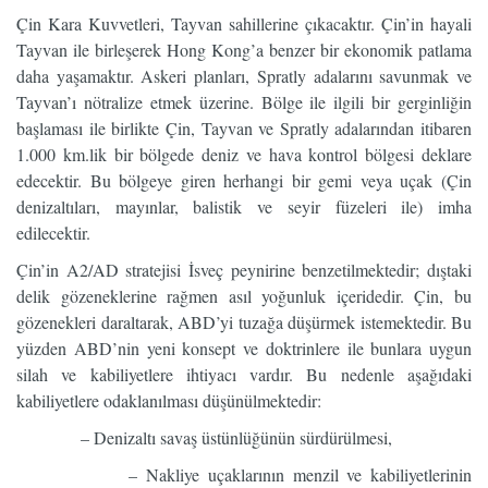
Çin Kara Kuvvetleri, Tayvan sahillerine çıkacaktır. Çin’in hayali
Tayvan ile birleşerek Hong Kong’a benzer bir ekonomik patlama
daha yaşamaktır. Askeri planları, Spratly adalarını savunmak ve
Tayvan’ı nötralize etmek üzerine. Bölge ile ilgili bir gerginliğin
başlaması ile birlikte Çin, Tayvan ve Spratly adalarından itibaren
1.000 km.lik bir bölgede deniz ve hava kontrol bölgesi deklare
edecektir. Bu bölgeye giren herhangi bir gemi veya uçak (Çin
denizaltıları, mayınlar, balistik ve seyir füzeleri ile) imha
edilecektir.
Çin’in A2/AD stratejisi İsveç peynirine benzetilmektedir; dıştaki
delik gözeneklerine rağmen asıl yoğunluk içeridedir. Çin, bu
gözenekleri daraltarak, ABD’yi tuzağa düşürmek istemektedir. Bu
yüzden ABD’nin yeni konsept ve doktrinlere ile bunlara uygun
silah ve kabiliyetlere ihtiyacı vardır. Bu nedenle aşağıdaki
kabiliyetlere odaklanılması düşünülmektedir:
– Denizaltı savaş üstünlüğünün sürdürülmesi,
– Nakliye uçaklarının menzil ve kabiliyetlerinin