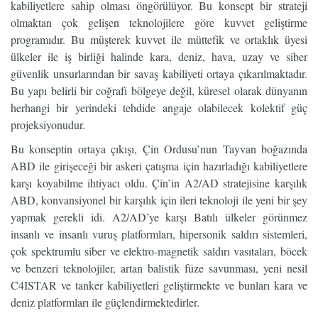
kabiliyetlere sahip olması öngörülüyor. Bu konsept bir strateji
olmaktan çok gelişen teknolojilere göre kuvvet geliştirme
programıdır. Bu müşterek kuvvet ile müttefik ve ortaklık üyesi
ülkeler ile iş birliği halinde kara, deniz, hava, uzay ve siber
güvenlik unsurlarından bir savaş kabiliyeti ortaya çıkarılmaktadır.
Bu yapı belirli bir coğrafi bölgeye değil, küresel olarak dünyanın
herhangi bir yerindeki tehdide angaje olabilecek kolektif güç
projeksiyonudur.
Bu konseptin ortaya çıkışı, Çin Ordusu’nun Tayvan boğazında
ABD ile girişeceği bir askeri çatışma için hazırladığı kabiliyetlere
karşı koyabilme ihtiyacı oldu. Çin’in A2/AD stratejisine karşılık
ABD, konvansiyonel bir karşılık için ileri teknoloji ile yeni bir şey
yapmak gerekli idi. A2/AD’ye karşı Batılı ülkeler görünmez
insanlı ve insanlı vuruş platformları, hipersonik saldırı sistemleri,
çok spektrumlu siber ve elektro-magnetik saldırı vasıtaları, böcek
ve benzeri teknolojiler, artan balistik füze savunması, yeni nesil
C4ISTAR ve tanker kabiliyetleri geliştirmekte ve bunları kara ve
deniz platformları ile güçlendirmektedirler.