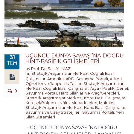
ÜÇÜNCÜ DÜNYA SAVAŞI’NA DOĞRU
31
HİNT-PASİFİK GELİŞMELERİ
TEM
by
Prof. Dr. Sait YILMAZ
in
Stratejik Araştırmalar Merkezi
,
Coğrafi Bazlı
Çalışmalar
,
Amerika
,
ABD
,
Savunma Portalı
,
Askeri
Öğretiler ve Jeopolitik Tezler
,
Stratejik Araştırmalar
Merkezi
,
Coğrafi Bazlı Çalışmalar
,
Asya - Pasifik
,
Genel
,
0
Savunma Portalı
,
Harp Silahları ve Araç/Gereçleri
,
Stratejik Araştırmalar Merkezi
,
Konu Bazlı Çalışmalar
,
Küresel/Bölgesel Nüfuz Mücadeleleri
,
Makale
,
Stratejik Araştırmalar Merkezi
,
Konu Bazlı Çalışmalar
,
Savunma ve Uzay Stratejileri
,
Savunma Portalı
,
Yeni
Silah Sistemleri
… ÜÇÜNCÜ DÜNYA SAVAŞI’NA DOĞRU