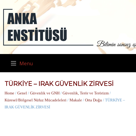
Menu
TÜRKİYE – IRAK GÜVENLİK ZİRVESİ
Home
/
Genel
/
Güvenlik ve GNH
/
Güvenlik, Terör ve Terörizm
/
Küresel/Bölgesel Nüfuz Mücadeleleri
/
Makale
/
Orta Doğu
/ TÜRKİYE –
IRAK GÜVENLİK ZİRVESİ