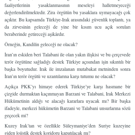
faaliyetlerinin yasaklanmasının meseleyi halletmeyeceği
değerlendirilmektedir. Zira örgütün bu yasaklara uymayacağı çok
açıktır. Bu kapsamda Türkiye-Irak arasındaki güvenlik toplantı, ya
da zirvesinin geleceği de yine bir kısım ucu açık soruları
beraberinde getireceği aşikârdır.
Örneğin, Kandilin geleceği ne olacak?
İran’ın eskiden beri Talabani ile olan yakın ilişkisi ve bu çerçevede
terör örgütüne sağladığı destek Türkiye açısından işin sıkıntılı bir
başka boyutudur. Irak ile imzalanan mutabakat metninden sonra
İran’ın terör örgütü ve uzantılarına karşı tutumu ne olacak?
Açıkça PKK’yı himaye ederek Türkiye’ye karşı hasmane bir
çizgide durmaktan kaçınmayan Barzani ve Talabani, Irak Merkezi
Hükümetinin aldığı ve alacağı kararlara uyacak mı? Bir başka
ifadeyle, merkezi hükümetin Barzani ve Talabani unsurlarına sözü
geçecek mi?
Kuzey Irak’tan ve özellikle Süleymaniye’den Suriye kuzeyine
giden lojistik destek koridoru kapatılacak mı?