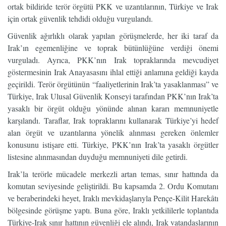
ortak bildiride terör örgütü PKK ve uzantılarının, Türkiye ve Irak
için ortak güvenlik tehdidi olduğu vurgulandı.
Güvenlik ağırlıklı olarak yapılan görüşmelerde, her iki taraf da
Irak’ın egemenliğine ve toprak bütünlüğüne verdiği önemi
vurguladı. Ayrıca, PKK’nın Irak topraklarında mevcudiyet
göstermesinin Irak Anayasasını ihlal ettiği anlamına geldiği kayda
geçirildi. Terör örgütünün “faaliyetlerinin Irak’ta yasaklanması” ve
Türkiye, Irak Ulusal Güvenlik Konseyi tarafından PKK’nın Irak’ta
yasaklı bir örgüt olduğu yönünde alınan kararı memnuniyetle
karşılandı. Taraflar, Irak topraklarını kullanarak Türkiye’yi hedef
alan örgüt ve uzantılarına yönelik alınması gereken önlemler
konusunu istişare etti. Türkiye, PKK’nın Irak’ta yasaklı örgütler
listesine alınmasından duyduğu memnuniyeti dile getirdi.
Irak’la terörle mücadele merkezli artan temas, sınır hattında da
komutan seviyesinde geliştirildi. Bu kapsamda 2. Ordu Komutanı
ve beraberindeki heyet, Iraklı mevkidaşlarıyla Pençe-Kilit Harekâtı
bölgesinde görüşme yaptı. Buna göre, Iraklı yetkililerle toplantıda
Türkiye-Irak sınır hattının güvenliği ele alındı, Irak vatandaşlarının