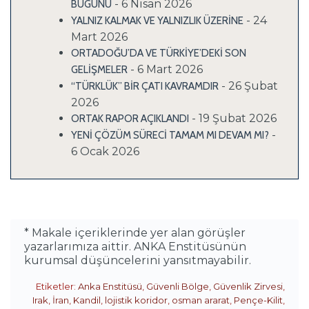
- 6 Nisan 2026
BUGÜNÜ
- 24
YALNIZ KALMAK VE YALNIZLIK ÜZERİNE
Mart 2026
ORTADOĞU’DA VE TÜRKİYE’DEKİ SON
- 6 Mart 2026
GELİŞMELER
- 26 Şubat
“TÜRKLÜK” BİR ÇATI KAVRAMDIR
2026
- 19 Şubat 2026
ORTAK RAPOR AÇIKLANDI
-
YENİ ÇÖZÜM SÜRECİ TAMAM MI DEVAM MI?
6 Ocak 2026
* Makale içeriklerinde yer alan görüşler
yazarlarımıza aittir. ANKA Enstitüsünün
kurumsal düşüncelerini yansıtmayabilir.
Etiketler:
Anka Enstitüsü
,
Güvenli Bölge
,
Güvenlik Zirvesi
,
Irak
,
İran
,
Kandil
,
lojistik koridor
,
osman ararat
,
Pençe-Kilit
,