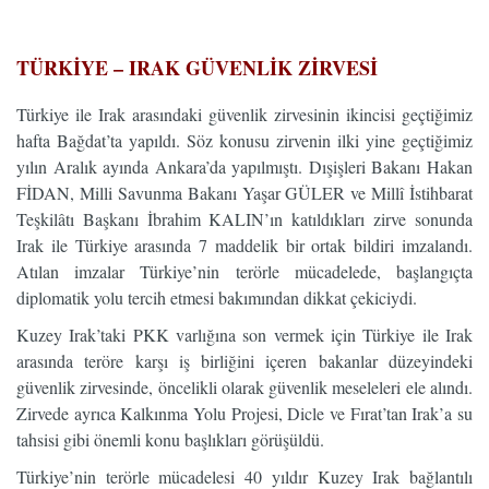
…
TÜRKİYE – IRAK GÜVENLİK ZİRVESİ
Türkiye ile Irak arasındaki güvenlik zirvesinin ikincisi geçtiğimiz
hafta Bağdat’ta yapıldı. Söz konusu zirvenin ilki yine geçtiğimiz
yılın Aralık ayında Ankara’da yapılmıştı. Dışişleri Bakanı Hakan
FİDAN, Milli Savunma Bakanı Yaşar GÜLER ve Millî İstihbarat
Teşkilâtı Başkanı İbrahim KALIN’ın katıldıkları zirve sonunda
Irak ile Türkiye arasında 7 maddelik bir ortak bildiri imzalandı.
Atılan imzalar Türkiye’nin terörle mücadelede, başlangıçta
diplomatik yolu tercih etmesi bakımından dikkat çekiciydi.
Kuzey Irak’taki PKK varlığına son vermek için Türkiye ile Irak
arasında teröre karşı iş birliğini içeren bakanlar düzeyindeki
güvenlik zirvesinde, öncelikli olarak güvenlik meseleleri ele alındı.
Zirvede ayrıca Kalkınma Yolu Projesi, Dicle ve Fırat’tan Irak’a su
tahsisi gibi önemli konu başlıkları görüşüldü.
Türkiye’nin terörle mücadelesi 40 yıldır Kuzey Irak bağlantılı