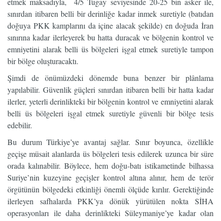
etmek maksadıyla, 4/5 Tugay seviyesinde 20-25 bin asker ile,
sınırdan itibaren belli bir derinliğe kadar inmek suretiyle (batıdan
doğuya PKK kamplarını da içine alacak şekilde) en doğuda İran
sınırına kadar ilerleyerek bu hatta duracak ve bölgenin kontrol ve
emniyetini alarak belli üs bölgeleri işgal etmek suretiyle tampon
bir bölge oluşturacaktı.
Şimdi de önümüzdeki dönemde buna benzer bir plânlama
yapılabilir. Güvenlik güçleri sınırdan itibaren belli bir hatta kadar
ilerler, yeterli derinlikteki bir bölgenin kontrol ve emniyetini alarak
belli üs bölgeleri işgal etmek suretiyle güvenli bir bölge tesis
edebilir.
Bu durum Türkiye’ye avantaj sağlar. Sınır boyunca, özellikle
geçişe müsait alanlarda üs bölgeleri tesis edilerek uzunca bir süre
orada kalınabilir. Böylece, hem doğu-batı istikametinde bilhassa
Suriye’nin kuzeyine geçişler kontrol altına alınır, hem de terör
örgütünün bölgedeki etkinliği önemli ölçüde kırılır. Gerektiğinde
ilerleyen safhalarda PKK’ya dönük yürütülen nokta SİHA
operasyonları ile daha derinlikteki Süleymaniye’ye kadar olan