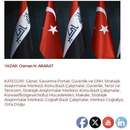
YAZAR:
Osman N. ARARAT
KATEGORİ:
Genel
,
Savunma Portalı
,
Güvenlik ve GNH
,
Stratejik
Araştırmalar Merkezi
,
Konu Bazlı Çalışmalar
,
Güvenlik, Terör ve
Terörizm
,
Stratejik Araştırmalar Merkezi
,
Konu Bazlı Çalışmalar
,
Küresel/Bölgesel Nüfuz Mücadeleleri
,
Makale
,
Stratejik
Araştırmalar Merkezi
,
Coğrafi Bazlı Çalışmalar
,
Merkez Coğrafya
,
Orta Doğu