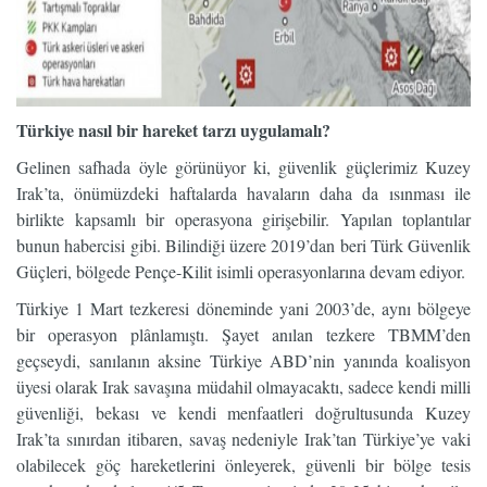
Türkiye nasıl bir hareket tarzı uygulamalı?
Gelinen safhada öyle görünüyor ki, güvenlik güçlerimiz Kuzey
Irak’ta, önümüzdeki haftalarda havaların daha da ısınması ile
birlikte kapsamlı bir operasyona girişebilir. Yapılan toplantılar
bunun habercisi gibi. Bilindiği üzere 2019’dan beri Türk Güvenlik
Güçleri, bölgede Pençe-Kilit isimli operasyonlarına devam ediyor.
Türkiye 1 Mart tezkeresi döneminde yani 2003’de, aynı bölgeye
bir operasyon plânlamıştı. Şayet anılan tezkere TBMM’den
geçseydi, sanılanın aksine Türkiye ABD’nin yanında koalisyon
üyesi olarak Irak savaşına müdahil olmayacaktı, sadece kendi milli
güvenliği, bekası ve kendi menfaatleri doğrultusunda Kuzey
Irak’ta sınırdan itibaren, savaş nedeniyle Irak’tan Türkiye’ye vaki
olabilecek göç hareketlerini önleyerek, güvenli bir bölge tesis