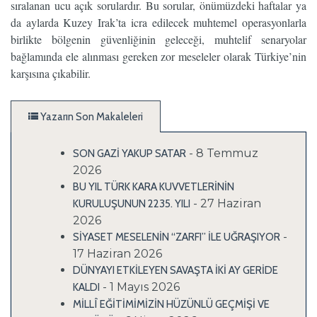
sıralanan ucu açık sorulardır. Bu sorular, önümüzdeki haftalar ya
da aylarda Kuzey Irak’ta icra edilecek muhtemel operasyonlarla
birlikte bölgenin güvenliğinin geleceği, muhtelif senaryolar
bağlamında ele alınması gereken zor meseleler olarak Türkiye’nin
karşısına çıkabilir.
Yazarın Son Makaleleri
- 8 Temmuz
SON GAZİ YAKUP SATAR
2026
BU YIL TÜRK KARA KUVVETLERİNİN
- 27 Haziran
KURULUŞUNUN 2235. YILI
2026
-
SİYASET MESELENİN “ZARFI” İLE UĞRAŞIYOR
17 Haziran 2026
DÜNYAYI ETKİLEYEN SAVAŞTA İKİ AY GERİDE
- 1 Mayıs 2026
KALDI
MİLLÎ EĞİTİMİMİZİN HÜZÜNLÜ GEÇMİŞİ VE