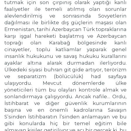
tutmak için son çırpınış olarak yaptığı kanlı
faaliyetler ile temeli atılmış olan sorunlar
alevlendirilmiş ve sonrasında Sovyetlerin
dağılması ile birlikte dış güçlerin maşası olan
Ermenistan, tarihi Azerbaycan Türk topraklarına
karşı işgal hareketi başlatmış ve Azerbaycan
toprağı olan Karabağ bölgesinde kanlı
cinayetler, toplu katliamlar yaparak genel
insanlık hukukunu ve savaş hukuku kurallarını
ayaklar altına alarak durmadan ilerliyordu.
Ülkedeki siyasi buhran git gide artıyor, terörizm
ve separatizm (bölücülük) had sayfaya
ulaşıyordu. Mevcut dönemlerde ülke
yöneticileri tüm bu olayları kontrole almak ve
sonlandırmaya çalışıyordu. Ancak nafile… Ordu,
İstihbarat ve diğer güvenlik kurumlarının
başına ve en önemli kadrolarına Savaşın
S’sinden İstihbaratın İ’sinden anlamayan ve bu
gibi konularda hiç bir temel eğitim bile
almayan kişiler getiriliyor ve acı bir gerçek ki, bu