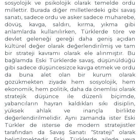
sosyolojik ve psikolojik olarak temelde ordu
millettir. Burada diğer milletlerdeki gibi savaş
sanatı, sadece ordu ve asker sadece muharebe,
dövüş, kavga, saldırı, kırma, yıkma gibi
anlamlarda kullanılırken, Türklerde töre ve
devlet geleneği gereği daha geniş açıdan
kültürel değer olarak değerlendirilmiş ve tam
bir strateji kavramı olarak ele alınmıştır. Bu
bağlamda Eski Türklerde savaş, düşünüldüğü
gibi sadece düşüncesizce kavga etmek ve ordu
da buna alet olan bir kurum olarak
gözükmekten ziyade hem sosyolojik, hem
ekonomik, hem politik, daha da önemlisi olarak
stratejik düşünce ile düzenli biçimde,
yabancıların hayran kaldıkları sıkı disiplin,
yüksek ahlak ve inançla birlikte
değerlendirilmelidir. Aynı zamanda ister Eski
Türkler de isterse de modern stratejistler
tarafından da Savaş Sanatı “Strateji” olarak
belirtilmektedir. Eski Türklerde ailede veya