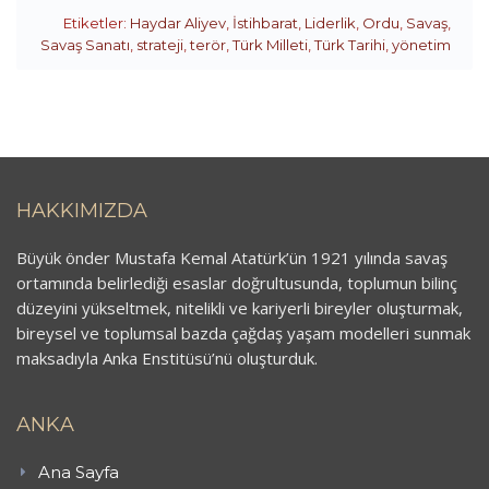
Etiketler:
Haydar Aliyev
,
İstihbarat
,
Liderlik
,
Ordu
,
Savaş
,
Savaş Sanatı
,
strateji
,
terör
,
Türk Milleti
,
Türk Tarihi
,
yönetim
HAKKIMIZDA
Büyük önder Mustafa Kemal Atatürk’ün 1921 yılında savaş
ortamında belirlediği esaslar doğrultusunda, toplumun bilinç
düzeyini yükseltmek, nitelikli ve kariyerli bireyler oluşturmak,
bireysel ve toplumsal bazda çağdaş yaşam modelleri sunmak
maksadıyla Anka Enstitüsü’nü oluşturduk.
ANKA
Ana Sayfa