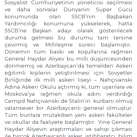
Sosyalist Cumhuriyetinin yöneticisi seçilmesi
ve daha sonralar Dünyanın Süper Gücü
konumunda olan SSCB’nin Başbakan
Yardımcılığı konumuna yükselerek, hatta
SSCB’ne Başkan adayı olarak gösterilecek
duruma gelmesi bu durumu tam tersine
çevirmiş ve Millileşme süreci başlamıştır.
Dönemin tüm baskı ve koşullarına rağmen
General Haydar Aliyev bu milli düşüncesinden
dönmemiş ve Azerbaycan’da temelden Askeri
eğitimli kişilerin yetiştirilmesi için Sovyetler
Birliğinde ilk milli askeri liseyi – Nahçıvanski
Adına Askeri Okulu açtırmış ki, tüm uyarılara ve
Moskova’ya rağmen okula adını verdirdiği
Cemşid Nahçıvanski de Stalin’in kurbanı olmuş
vatansever bir Azerbaycanlı general olmuştur.
Tüm bunlara mütakiben yeni askeri fakülteler
ve okullar da faaliyete başlamıştır. Yine General
Haydar Aliyevin araştırmaları ve sahip çıkması
ile birçok Azerbaycanlı asker, istihbaratçı, bilim