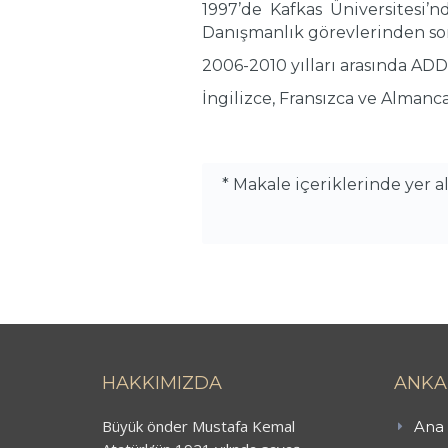
1997’de Kafkas Üniversitesi’
Danışmanlık görevlerinden so
2006-2010 yılları arasında A
İngilizce, Fransızca ve Almanca
* Makale içeriklerinde yer 
HAKKIMIZDA
ANKA
Büyük önder Mustafa Kemal
Ana 