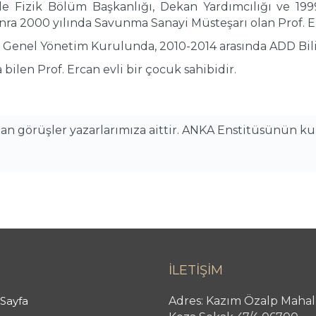
nde Fizik Bölüm Başkanlığı, Dekan Yardımcılığı ve 19
nra 2000 yılında Savunma Sanayi Müsteşarı olan Prof.
E
DD Genel Yönetim Kurulunda, 2010-2014 arasında ADD Bi
 bilen Prof.
Ercan
evli bir çocuk sahibidir.
alan görüşler yazarlarımıza aittir. ANKA Enstitüsünün k
İLETİŞİM
Sayfa
Adres: Kazım Özalp Mahal