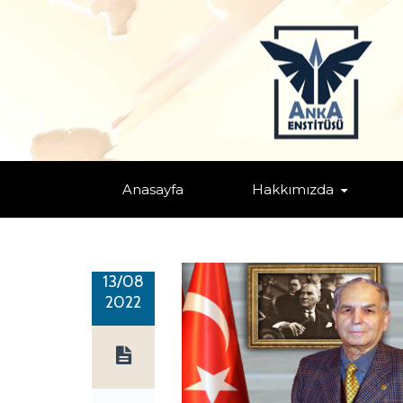
PROF. DR. D. ALI ERCAN
Home
/ Prof. Dr. D. Ali ERCAN
Anasayfa
Hakkımızda
13/08
2022