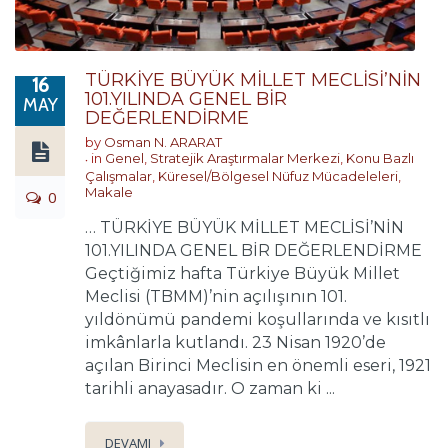
TÜRKİYE BÜYÜK MİLLET MECLİSİ’NİN
16
101.YILINDA GENEL BİR
MAY
DEĞERLENDİRME
by
Osman N. ARARAT
in
Genel
,
Stratejik Araştırmalar Merkezi
,
Konu Bazlı
Çalışmalar
,
Küresel/Bölgesel Nüfuz Mücadeleleri
,
Makale
0
… TÜRKİYE BÜYÜK MİLLET MECLİSİ’NİN
101.YILINDA GENEL BİR DEĞERLENDİRME
Geçtiğimiz hafta Türkiye Büyük Millet
Meclisi (TBMM)’nin açılışının 101.
yıldönümü pandemi koşullarında ve kısıtlı
imkânlarla kutlandı. 23 Nisan 1920’de
açılan Birinci Meclisin en önemli eseri, 1921
tarihli anayasadır. O zaman ki ...
DEVAMI