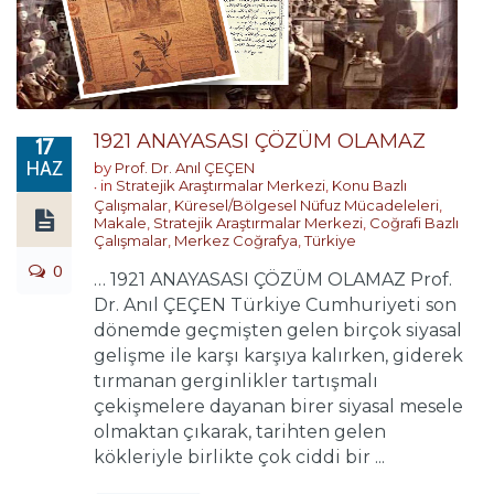
1921 ANAYASASI ÇÖZÜM OLAMAZ
17
HAZ
by
Prof. Dr. Anıl ÇEÇEN
in
Stratejik Araştırmalar Merkezi
,
Konu Bazlı
Çalışmalar
,
Küresel/Bölgesel Nüfuz Mücadeleleri
,
Makale
,
Stratejik Araştırmalar Merkezi
,
Coğrafi Bazlı
Çalışmalar
,
Merkez Coğrafya
,
Türkiye
0
… 1921 ANAYASASI ÇÖZÜM OLAMAZ Prof.
Dr. Anıl ÇEÇEN Türkiye Cumhuriyeti son
dönemde geçmişten gelen birçok siyasal
gelişme ile karşı karşıya kalırken, giderek
tırmanan gerginlikler tartışmalı
çekişmelere dayanan birer siyasal mesele
olmaktan çıkarak, tarihten gelen
kökleriyle birlikte çok ciddi bir ...