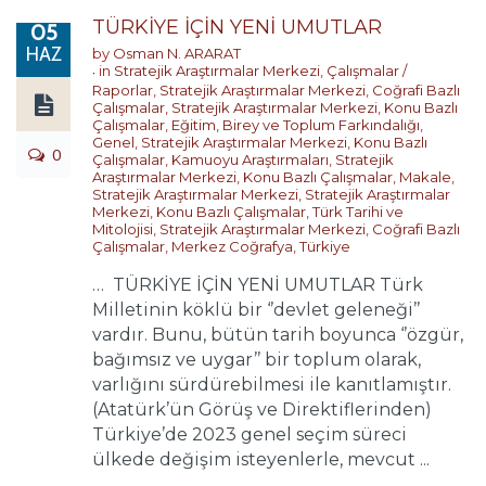
TÜRKİYE İÇİN YENİ UMUTLAR
05
HAZ
by
Osman N. ARARAT
in
Stratejik Araştırmalar Merkezi
,
Çalışmalar /
Raporlar
,
Stratejik Araştırmalar Merkezi
,
Coğrafi Bazlı
Çalışmalar
,
Stratejik Araştırmalar Merkezi
,
Konu Bazlı
Çalışmalar
,
Eğitim, Birey ve Toplum Farkındalığı
,
Genel
,
Stratejik Araştırmalar Merkezi
,
Konu Bazlı
0
Çalışmalar
,
Kamuoyu Araştırmaları
,
Stratejik
Araştırmalar Merkezi
,
Konu Bazlı Çalışmalar
,
Makale
,
Stratejik Araştırmalar Merkezi
,
Stratejik Araştırmalar
Merkezi
,
Konu Bazlı Çalışmalar
,
Türk Tarihi ve
Mitolojisi
,
Stratejik Araştırmalar Merkezi
,
Coğrafi Bazlı
Çalışmalar
,
Merkez Coğrafya
,
Türkiye
… TÜRKİYE İÇİN YENİ UMUTLAR Türk
Milletinin köklü bir ‘’devlet geleneği’’
vardır. Bunu, bütün tarih boyunca ‘’özgür,
bağımsız ve uygar’’ bir toplum olarak,
varlığını sürdürebilmesi ile kanıtlamıştır.
(Atatürk’ün Görüş ve Direktiflerinden)
Türkiye’de 2023 genel seçim süreci
ülkede değişim isteyenlerle, mevcut ...