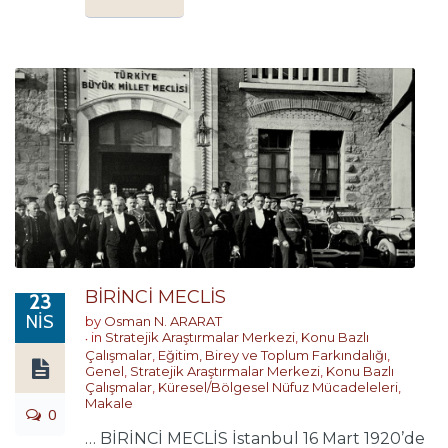
BİRİNCİ MECLİS
23
NIS
by
Osman N. ARARAT
in
Stratejik Araştırmalar Merkezi
,
Konu Bazlı
Çalışmalar
,
Eğitim, Birey ve Toplum Farkındalığı
,
Genel
,
Stratejik Araştırmalar Merkezi
,
Konu Bazlı
Çalışmalar
,
Küresel/Bölgesel Nüfuz Mücadeleleri
,
Makale
0
… BİRİNCİ MECLİS İstanbul 16 Mart 1920’de