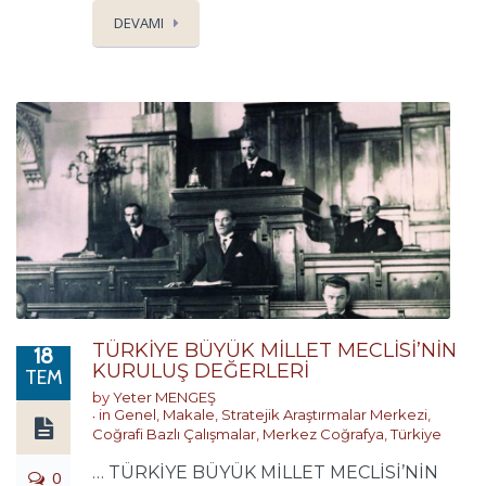
DEVAMI
TÜRKİYE BÜYÜK MİLLET MECLİSİ’NİN
18
KURULUŞ DEĞERLERİ
TEM
by
Yeter MENGEŞ
in
Genel
,
Makale
,
Stratejik Araştırmalar Merkezi
,
Coğrafi Bazlı Çalışmalar
,
Merkez Coğrafya
,
Türkiye
… TÜRKİYE BÜYÜK MİLLET MECLİSİ’NİN
0