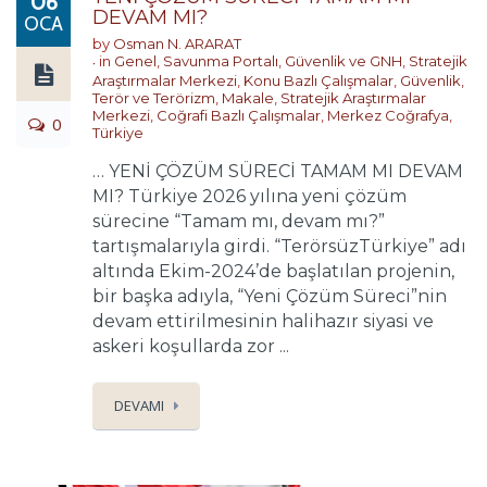
06
DEVAM MI?
OCA
by
Osman N. ARARAT
in
Genel
,
Savunma Portalı
,
Güvenlik ve GNH
,
Stratejik
Araştırmalar Merkezi
,
Konu Bazlı Çalışmalar
,
Güvenlik,
Terör ve Terörizm
,
Makale
,
Stratejik Araştırmalar
Merkezi
,
Coğrafi Bazlı Çalışmalar
,
Merkez Coğrafya
,
0
Türkiye
… YENİ ÇÖZÜM SÜRECİ TAMAM MI DEVAM
MI? Türkiye 2026 yılına yeni çözüm
sürecine “Tamam mı, devam mı?”
tartışmalarıyla girdi. “TerörsüzTürkiye” adı
altında Ekim-2024’de başlatılan projenin,
bir başka adıyla, “Yeni Çözüm Süreci”nin
devam ettirilmesinin halihazır siyasi ve
askeri koşullarda zor ...
DEVAMI