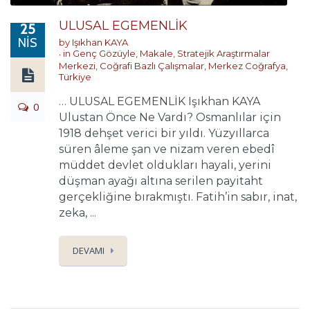
ULUSAL EGEMENLİK
25
NIS
by
Işıkhan KAYA
in
Genç Gözüyle
,
Makale
,
Stratejik Araştırmalar
Merkezi
,
Coğrafi Bazlı Çalışmalar
,
Merkez Coğrafya
,
Türkiye
… ULUSAL EGEMENLİK Işıkhan KAYA
0
Ulustan Önce Ne Vardı? Osmanlılar için
1918 dehşet verici bir yıldı. Yüzyıllarca
süren âleme şan ve nizam veren ebedî
müddet devlet oldukları hayali, yerini
düşman ayağı altına serilen payitaht
gerçekliğine bırakmıştı. Fatih’in sabır, inat,
zeka, ...
DEVAMI