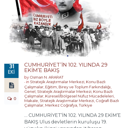
CUMHURİYET’İN 102. YILINDA 29
31
EKİM’E BAKIŞ
EKI
by
Osman N. ARARAT
in
Stratejik Araştırmalar Merkezi
,
Konu Bazlı
Çalışmalar
,
Eğitim, Birey ve Toplum Farkındalığı
,
Genel
,
Stratejik Araştırmalar Merkezi
,
Konu Bazlı
Çalışmalar
,
Küresel/Bölgesel Nüfuz Mücadeleleri
,
0
Makale
,
Stratejik Araştırmalar Merkezi
,
Coğrafi Bazlı
Çalışmalar
,
Merkez Coğrafya
,
Türkiye
… CUMHURİYET’İN 102. YILINDA 29 EKİM’E
BAKIŞ Ulus devletlerin kuruluşu 19.