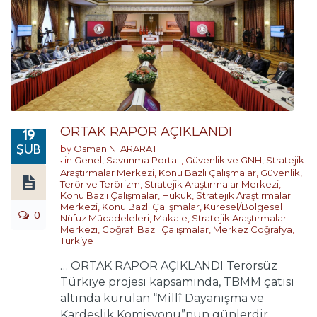
ORTAK RAPOR AÇIKLANDI
19
ŞUB
by
Osman N. ARARAT
in
Genel
,
Savunma Portalı
,
Güvenlik ve GNH
,
Stratejik
Araştırmalar Merkezi
,
Konu Bazlı Çalışmalar
,
Güvenlik,
Terör ve Terörizm
,
Stratejik Araştırmalar Merkezi
,
Konu Bazlı Çalışmalar
,
Hukuk
,
Stratejik Araştırmalar
Merkezi
,
Konu Bazlı Çalışmalar
,
Küresel/Bölgesel
0
Nüfuz Mücadeleleri
,
Makale
,
Stratejik Araştırmalar
Merkezi
,
Coğrafi Bazlı Çalışmalar
,
Merkez Coğrafya
,
Türkiye
… ORTAK RAPOR AÇIKLANDI Terörsüz
Türkiye projesi kapsamında, TBMM çatısı
altında kurulan “Millî Dayanışma ve
Kardeşlik Komisyonu”nun günlerdir