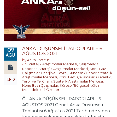
ANKA DÜŞÜNSELİ RAPORLARI – 6
09
AĞUSTOS 2021
AĞU
by
Anka Enstitüsü
in
Stratejik Araştırmalar Merkezi
,
Çalışmalar /
Raporlar
,
Stratejik Araştırmalar Merkezi
,
Konu Bazlı
Çalışmalar
,
Enerji ve Çevre
,
Gündem / Haber
,
Stratejik
Araştırmalar Merkezi
,
Konu Bazlı Çalışmalar
,
Güvenlik,
0
Terör ve Terörizm
,
Stratejik Araştırmalar Merkezi
,
Konu Bazlı Çalışmalar
,
Küresel/Bölgesel Nüfuz
Mücadeleleri
,
Özetler
Ğ… ANKA DÜŞÜNSELİ RAPORLARI – 6
AĞUSTOS 2021 Genel. Anka Düşünseli
Toplantısı 6 Ağustos 2021 Tarihinde video
konferans şeklinde gerçekleştirilmiştir.