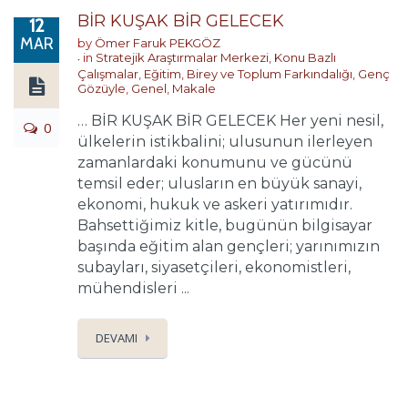
BİR KUŞAK BİR GELECEK
12
MAR
by
Ömer Faruk PEKGÖZ
in
Stratejik Araştırmalar Merkezi
,
Konu Bazlı
Çalışmalar
,
Eğitim, Birey ve Toplum Farkındalığı
,
Genç
Gözüyle
,
Genel
,
Makale
… BİR KUŞAK BİR GELECEK Her yeni nesil,
0
ülkelerin istikbalini; ulusunun ilerleyen
zamanlardaki konumunu ve gücünü
temsil eder; ulusların en büyük sanayi,
ekonomi, hukuk ve askeri yatırımıdır.
Bahsettiğimiz kitle, bugünün bilgisayar
başında eğitim alan gençleri; yarınımızın
subayları, siyasetçileri, ekonomistleri,
mühendisleri ...
DEVAMI