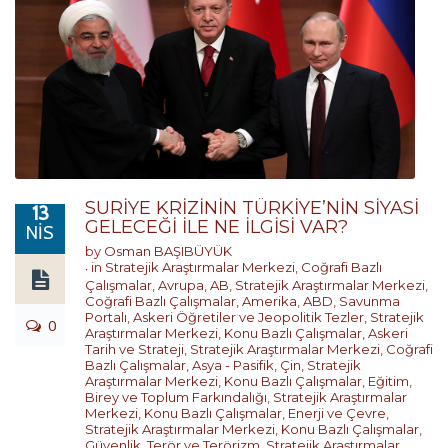
SURİYE KRİZİNİN TÜRKİYE’NİN SİYASİ
13
GELECEĞİ İLE NE İLGİSİ VAR?
NIS
by
Osman BAŞIBÜYÜK
in
Stratejik Araştırmalar Merkezi
,
Coğrafi Bazlı
Çalışmalar
,
Avrupa
,
AB
,
Stratejik Araştırmalar Merkezi
,
Coğrafi Bazlı Çalışmalar
,
Amerika
,
ABD
,
Savunma
Portalı
,
Askeri Öğretiler ve Jeopolitik Tezler
,
Stratejik
0
Araştırmalar Merkezi
,
Konu Bazlı Çalışmalar
,
Askeri
Tarih ve Strateji
,
Stratejik Araştırmalar Merkezi
,
Coğrafi
Bazlı Çalışmalar
,
Asya - Pasifik
,
Çin
,
Stratejik
Araştırmalar Merkezi
,
Konu Bazlı Çalışmalar
,
Eğitim,
Birey ve Toplum Farkındalığı
,
Stratejik Araştırmalar
Merkezi
,
Konu Bazlı Çalışmalar
,
Enerji ve Çevre
,
Stratejik Araştırmalar Merkezi
,
Konu Bazlı Çalışmalar
,
Güvenlik, Terör ve Terörizm
,
Stratejik Araştırmalar