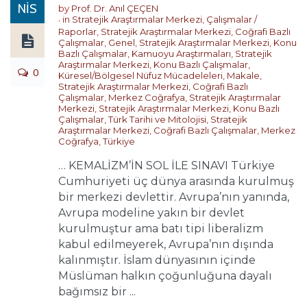
NIS
by
Prof. Dr. Anıl ÇEÇEN
in
Stratejik Araştırmalar Merkezi
,
Çalışmalar /
Raporlar
,
Stratejik Araştırmalar Merkezi
,
Coğrafi Bazlı
Çalışmalar
,
Genel
,
Stratejik Araştırmalar Merkezi
,
Konu
Bazlı Çalışmalar
,
Kamuoyu Araştırmaları
,
Stratejik
Araştırmalar Merkezi
,
Konu Bazlı Çalışmalar
,
0
Küresel/Bölgesel Nüfuz Mücadeleleri
,
Makale
,
Stratejik Araştırmalar Merkezi
,
Coğrafi Bazlı
Çalışmalar
,
Merkez Coğrafya
,
Stratejik Araştırmalar
Merkezi
,
Stratejik Araştırmalar Merkezi
,
Konu Bazlı
Çalışmalar
,
Türk Tarihi ve Mitolojisi
,
Stratejik
Araştırmalar Merkezi
,
Coğrafi Bazlı Çalışmalar
,
Merkez
Coğrafya
,
Türkiye
… KEMALİZM’İN SOL İLE SINAVI Türkiye
Cumhuriyeti üç dünya arasında kurulmuş
bir merkezi devlettir. Avrupa’nın yanında,
Avrupa modeline yakın bir devlet
kurulmuştur ama batı tipi liberalizm
kabul edilmeyerek, Avrupa’nın dışında
kalınmıştır. İslam dünyasının içinde
Müslüman halkın çoğunluğuna dayalı
bağımsız bir ...