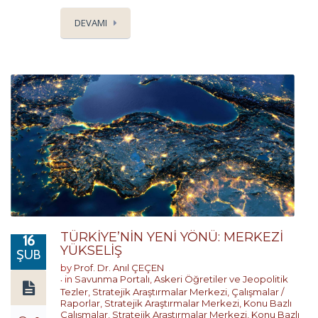
DEVAMI
TÜRKİYE’NİN YENİ YÖNÜ: MERKEZİ
16
YÜKSELİŞ
ŞUB
by
Prof. Dr. Anıl ÇEÇEN
in
Savunma Portalı
,
Askeri Öğretiler ve Jeopolitik
Tezler
,
Stratejik Araştırmalar Merkezi
,
Çalışmalar /
Raporlar
,
Stratejik Araştırmalar Merkezi
,
Konu Bazlı
Çalışmalar
,
Stratejik Araştırmalar Merkezi
,
Konu Bazlı