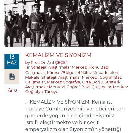
KEMALİZM VE SİYONİZM
13
HAZ
by
Prof. Dr. Anıl ÇEÇEN
in
Stratejik Araştırmalar Merkezi
,
Konu Bazlı
Çalışmalar
,
Küresel/Bölgesel Nüfuz Mücadeleleri
,
Makale
,
Stratejik Araştırmalar Merkezi
,
Coğrafi Bazlı
Çalışmalar
,
Merkez Coğrafya
,
Orta Doğu
,
Stratejik
Araştırmalar Merkezi
,
Coğrafi Bazlı Çalışmalar
,
Merkez
0
Coğrafya
,
Türkiye
… KEMALİZM VE SİYONİZM Kemalist
Türkiye Cumhuriyeti’nin yöneticileri, son
günlerde yoğun bir biçimde Siyonist
İsrail’i eleştirmekte ve bir çeşit
emperyalizm olan Siyonizm’in yönettiği