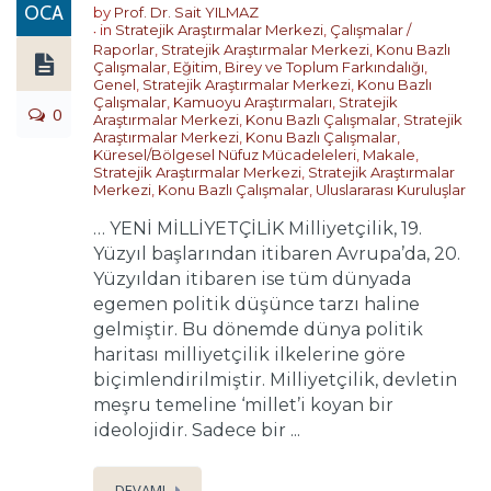
OCA
by
Prof. Dr. Sait YILMAZ
in
Stratejik Araştırmalar Merkezi
,
Çalışmalar /
Raporlar
,
Stratejik Araştırmalar Merkezi
,
Konu Bazlı
Çalışmalar
,
Eğitim, Birey ve Toplum Farkındalığı
,
Genel
,
Stratejik Araştırmalar Merkezi
,
Konu Bazlı
Çalışmalar
,
Kamuoyu Araştırmaları
,
Stratejik
0
Araştırmalar Merkezi
,
Konu Bazlı Çalışmalar
,
Stratejik
Araştırmalar Merkezi
,
Konu Bazlı Çalışmalar
,
Küresel/Bölgesel Nüfuz Mücadeleleri
,
Makale
,
Stratejik Araştırmalar Merkezi
,
Stratejik Araştırmalar
Merkezi
,
Konu Bazlı Çalışmalar
,
Uluslararası Kuruluşlar
… YENİ MİLLİYETÇİLİK Milliyetçilik, 19.
Yüzyıl başlarından itibaren Avrupa’da, 20.
Yüzyıldan itibaren ise tüm dünyada
egemen politik düşünce tarzı haline
gelmiştir. Bu dönemde dünya politik
haritası milliyetçilik ilkelerine göre
biçimlendirilmiştir. Milliyetçilik, devletin
meşru temeline ‘millet’i koyan bir
ideolojidir. Sadece bir ...
DEVAMI