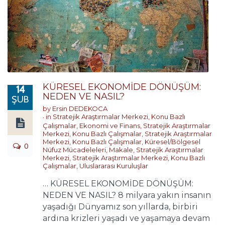
KÜRESEL EKONOMİDE DÖNÜŞÜM:
14
NEDEN VE NASIL?
ŞUB
by
Ersin DEDEKOCA
in
Stratejik Araştırmalar Merkezi
,
Konu Bazlı
Çalışmalar
,
Ekonomi ve Finans
,
Stratejik Araştırmalar
Merkezi
,
Konu Bazlı Çalışmalar
,
Stratejik Araştırmalar
Merkezi
,
Konu Bazlı Çalışmalar
,
Küresel/Bölgesel
0
Nüfuz Mücadeleleri
,
Makale
,
Stratejik Araştırmalar
Merkezi
,
Stratejik Araştırmalar Merkezi
,
Konu Bazlı
Çalışmalar
,
Uluslararası Kuruluşlar
… KÜRESEL EKONOMİDE DÖNÜŞÜM:
NEDEN VE NASIL? 8 milyara yakın insanın
yaşadığı Dünyamız son yıllarda, birbiri
ardına krizleri yaşadı ve yaşamaya devam