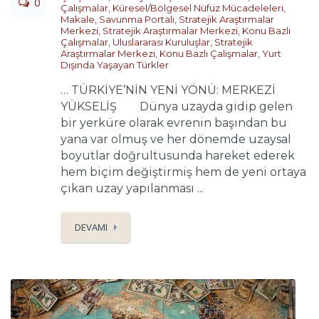
0
Çalışmalar
,
Küresel/Bölgesel Nüfuz Mücadeleleri
,
Makale
,
Savunma Portalı
,
Stratejik Araştırmalar
Merkezi
,
Stratejik Araştırmalar Merkezi
,
Konu Bazlı
Çalışmalar
,
Uluslararası Kuruluşlar
,
Stratejik
Araştırmalar Merkezi
,
Konu Bazlı Çalışmalar
,
Yurt
Dışında Yaşayan Türkler
… TÜRKİYE’NİN YENİ YÖNÜ: MERKEZİ
YÜKSELİŞ Dünya uzayda gidip gelen
bir yerküre olarak evrenin başından bu
yana var olmuş ve her dönemde uzaysal
boyutlar doğrultusunda hareket ederek
hem biçim değiştirmiş hem de yeni ortaya
çıkan uzay yapılanması ...
DEVAMI