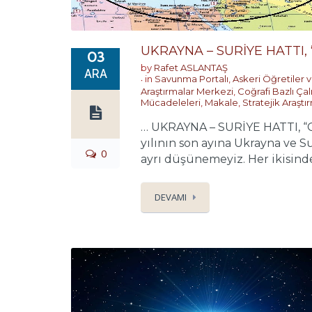
UKRAYNA – SURİYE HATTI,
03
by
Rafet ASLANTAŞ
ARA
in
Savunma Portalı
,
Askeri Öğretiler v
Araştırmalar Merkezi
,
Coğrafi Bazlı Çal
Mücadeleleri
,
Makale
,
Stratejik Araşt
… UKRAYNA – SURİYE HATTI, 
yılının son ayına Ukrayna ve S
0
ayrı düşünemeyiz. Her ikisinde 
DEVAMI