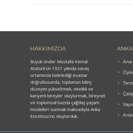
HAKKIMIZDA
ANKA
Büyük önder Mustafa Kemal
Ana 
Atatürk’ün 1921 yılında savaş
Öykü
ortamında belirlediği esaslar
doğrultusunda, toplumun bilinç
Teme
düzeyini yükseltmek, nitelikli ve
Çalı
kariyerli bireyler oluşturmak, bireysel
ve toplumsal bazda çağdaş yaşam
Yayı
modelleri sunmak maksadıyla Anka
Anka
Enstitüsü’nü oluşturduk.