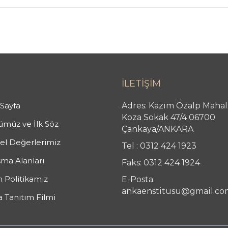
İLETİŞİM
Sayfa
Adres: Kazım Özalp Mahal
Koza Sokak 47/4 06700
müz ve İlk Söz
Çankaya/ANKARA
l Değerlerimiz
Tel : 0312 424 1923
şma Alanları
Faks: 0312 424 1924
n Politikamız
E-Posta:
ankaenstitusu@gmail.co
 Tanıtım Filmi