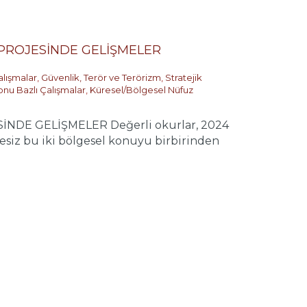
” PROJESİNDE GELİŞMELER
alışmalar
,
Güvenlik, Terör ve Terörizm
,
Stratejik
onu Bazlı Çalışmalar
,
Küresel/Bölgesel Nüfuz
İNDE GELİŞMELER Değerli okurlar, 2024
hesiz bu iki bölgesel konuyu birbirinden