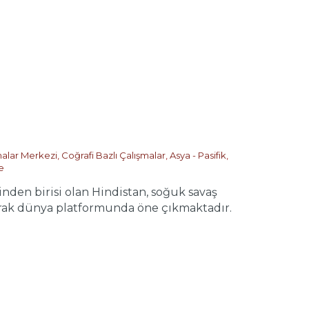
rmalar Merkezi
,
Coğrafi Bazlı Çalışmalar
,
Asya - Pasifik
,
e
en birisi olan Hindistan, soğuk savaş
arak dünya platformunda öne çıkmaktadır.