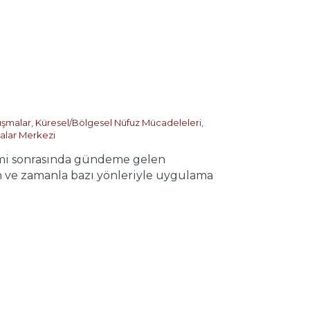
ışmalar
,
Küresel/Bölgesel Nüfuz Mücadeleleri
,
malar Merkezi
i sonrasında gündeme gelen
n ve zamanla bazı yönleriyle uygulama