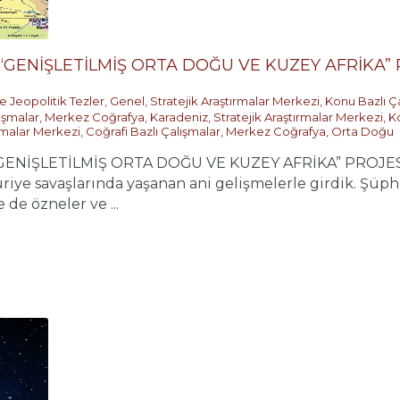
 “GENİŞLETİLMİŞ ORTA DOĞU VE KUZEY AFRİKA
e Jeopolitik Tezler
,
Genel
,
Stratejik Araştırmalar Merkezi
,
Konu Bazlı Ç
ışmalar
,
Merkez Coğrafya
,
Karadeniz
,
Stratejik Araştırmalar Merkezi
,
K
ırmalar Merkezi
,
Coğrafi Bazlı Çalışmalar
,
Merkez Coğrafya
,
Orta Doğu
“GENİŞLETİLMİŞ ORTA DOĞU VE KUZEY AFRİKA” PROJES
uriye savaşlarında yaşanan ani gelişmelerle girdik. Şüp
de özneler ve ...