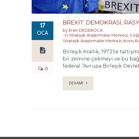
BREXİT: DEMOKRASİ, RASYO
17
by
Ersin DEDEKOCA
OCA
in
Stratejik Araştırmalar Merkezi
,
Coğr
Stratejik Araştırmalar Merkezi
,
Konu Ba
Birleşik Krallık, 1973’te tartış
bir zemine çekmeyi ve bu bağ
federal “Avrupa Birleşik Devletle
0
DEVAMI