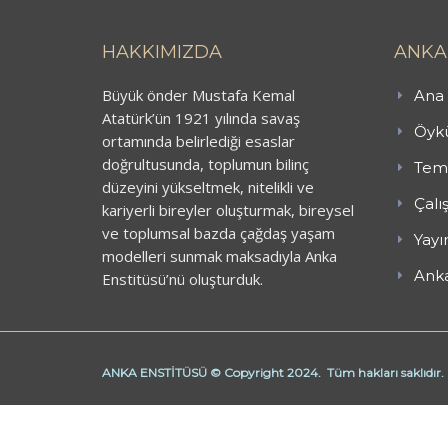
HAKKIMIZDA
ANKA
Büyük önder Mustafa Kemal
Ana 
Atatürk’ün 1921 yılında savaş
Öykü
ortamında belirlediği esaslar
doğrultusunda, toplumun bilinç
Teme
düzeyini yükseltmek, nitelikli ve
Çalı
kariyerli bireyler oluşturmak, bireysel
ve toplumsal bazda çağdaş yaşam
Yayı
modelleri sunmak maksadıyla Anka
Anka
Enstitüsü’nü oluşturduk.
ANKA ENSTİTÜSÜ © Copyright 2024. Tüm hakları saklıdır.
Butik Derhane Ankara
Derhane Ankara
işaret dili kursu