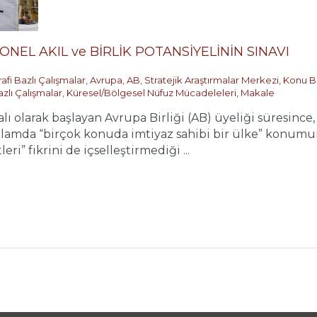
NEL AKIL ve BİRLİK POTANSİYELİNİN SINAVI
afi Bazlı Çalışmalar
,
Avrupa
,
AB
,
Stratejik Araştırmalar Merkezi
,
Konu Ba
zlı Çalışmalar
,
Küresel/Bölgesel Nüfuz Mücadeleleri
,
Makale
malı olarak başlayan Avrupa Birliği (AB) üyeliği süresince, 
lamda “birçok konuda imtiyaz sahibi bir ülke” konumun
ri” fikrini de içselleştirmediği ...