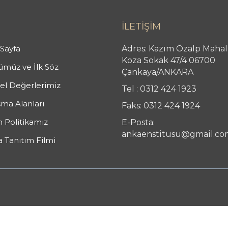
İLETİŞİM
Sayfa
Adres: Kazım Özalp Mahal
Koza Sokak 47/4 06700
müz ve İlk Söz
Çankaya/ANKARA
l Değerlerimiz
Tel : 0312 424 1923
şma Alanları
Faks: 0312 424 1924
n Politikamız
E-Posta:
ankaenstitusu@gmail.co
 Tanıtım Filmi