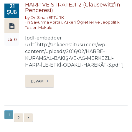
HARP VE STRATEJİ-2 (Clausewitz’in
21
Penceresi)
ŞUB
by
Dr. Sinan ERTÜRK
in
Savunma Portalı
,
Askeri Öğretiler ve Jeopolitik
Tezler
,
Makale
[pdf-embedder
0
url=”http://ankaenstitusu.com/wp-
content/uploads/2016/02/HARBE-
KURAMSAL-BAKIŞ-VE-AĞ-MERKEZLİ-
HARP-İLE-ETKİ-ODAKLI-HAREKÂT-3.pdf”]
DEVAMI
1
2