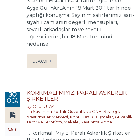
İstanbul Erkek Lisesi Tarih Öğretmeni
Ayşe Gül YAYLA’nın 18 Mart 2011 tarihinde
yaptığı konuşma: Sayın misafirlerimiz, sarı-
siyahlı camianın değerli mensupları,
sevgili arkadaşlarım ve sevgili
öğrencilerim, bir 18 Mart töreninde;
nedense ...
DEVAMI
KORKMALI MIYIZ: PARALI ASKERLİK
30
ŞİRKETLERİ
OCA
by
Onur ULAY
in
Savunma Portalı
,
Güvenlik ve GNH
,
Stratejik
Araştırmalar Merkezi
,
Konu Bazlı Çalışmalar
,
Güvenlik,
Terör ve Terörizm
,
Makale
,
Savunma Portalı
0
… Korkmalı Mıyız: Paralı Askerlik Şirketleri