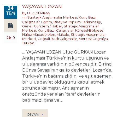
YAŞAYAN LOZAN
24
TEM
by
Uluç GÜRKAN
in
Stratejik Araştırmalar Merkezi
,
Konu Bazlı
Çalışmalar
,
Eğitim, Birey ve Toplum Farkındalığı
,
Genel
,
Gündem / Haber
,
Stratejik Araştırmalar
Merkezi
,
Konu Bazlı Çalışmalar
,
Küresel/Bölgesel
Nüfuz Mücadeleleri
,
Makale
,
Stratejik Araştırmalar
0
Merkezi
,
Coğrafi Bazlı Çalışmalar
,
Merkez Coğrafya
,
Türkiye
… YAŞAYAN LOZAN Uluç GÜRKAN Lozan
Antlaşması Türkiye’nin kurtuluşunun ve
uluslararası varlığının güvencesidir. Birinci
Dünya Savaşı’nın galip devletleri Lozan’da,
Türkiye’nin bağımsızlığını ve eşit egemen
bir ulus devlet olduğunu kabul etmek
zorunda kalmıştır. Antlaşmanın
önsözünde yer alan “taraf devletlerin
bağımsızlığına ve ...
DEVAMI