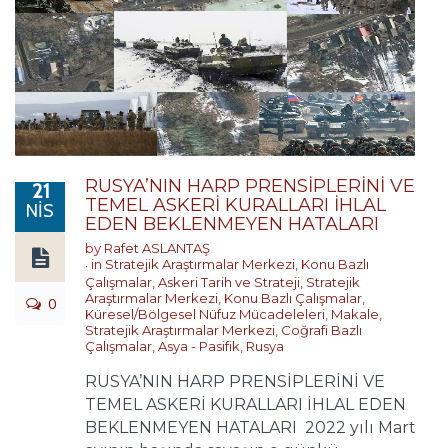
RUSYA’NIN HARP PRENSİPLERİNİ VE
21
TEMEL ASKERİ KURALLARI İHLAL
NIS
EDEN BEKLENMEYEN HATALARI
by
Rafet ASLANTAŞ
in
Stratejik Araştırmalar Merkezi
,
Konu Bazlı
Çalışmalar
,
Askeri Tarih ve Strateji
,
Stratejik
Araştırmalar Merkezi
,
Konu Bazlı Çalışmalar
,
0
Küresel/Bölgesel Nüfuz Mücadeleleri
,
Makale
,
Stratejik Araştırmalar Merkezi
,
Coğrafi Bazlı
Çalışmalar
,
Asya - Pasifik
,
Rusya
RUSYA’NIN HARP PRENSİPLERİNİ VE
TEMEL ASKERİ KURALLARI İHLAL EDEN
BEKLENMEYEN HATALARI 2022 yılı Mart