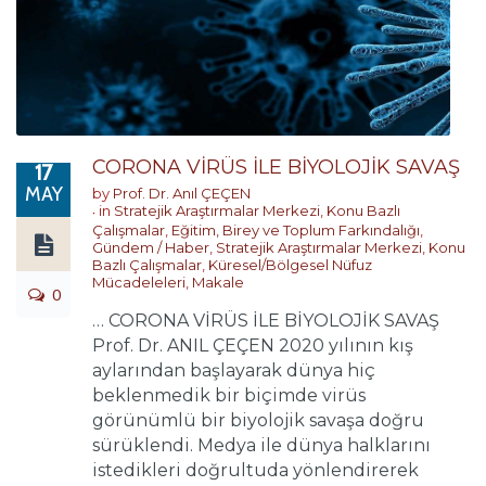
CORONA VİRÜS İLE BİYOLOJİK SAVAŞ
17
MAY
by
Prof. Dr. Anıl ÇEÇEN
in
Stratejik Araştırmalar Merkezi
,
Konu Bazlı
Çalışmalar
,
Eğitim, Birey ve Toplum Farkındalığı
,
Gündem / Haber
,
Stratejik Araştırmalar Merkezi
,
Konu
Bazlı Çalışmalar
,
Küresel/Bölgesel Nüfuz
Mücadeleleri
,
Makale
0
… CORONA VİRÜS İLE BİYOLOJİK SAVAŞ
Prof. Dr. ANIL ÇEÇEN 2020 yılının kış
aylarından başlayarak dünya hiç
beklenmedik bir biçimde virüs
görünümlü bir biyolojik savaşa doğru
sürüklendi. Medya ile dünya halklarını
istedikleri doğrultuda yönlendirerek