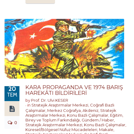
KARA PROPAGANDA VE 1974 BARIŞ
20
HAREKÂTI BİLDİRİLERİ
TEM
by
Prof. Dr. Ulvi KESER
in
Stratejik Araştırmalar Merkezi
,
Coğrafi Bazlı
Çalışmalar
,
Merkez Coğrafya
,
Akdeniz
,
Stratejik
Araştırmalar Merkezi
,
Konu Bazlı Çalışmalar
,
Eğitim,
Birey ve Toplum Farkındalığı
,
Gündem / Haber
,
0
Stratejik Araştırmalar Merkezi
,
Konu Bazlı Çalışmalar
,
Küresel/Bölgesel Nüfuz Mücadeleleri
,
Makale
,