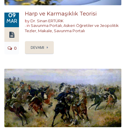
Harp ve Karmaşıklık Teorisi
09
MAR
by
Dr. Sinan ERTÜRK
in
Savunma Portalı
,
Askeri Öğretiler ve Jeopolitik
Tezler
,
Makale
,
Savunma Portalı
DEVAMI
0