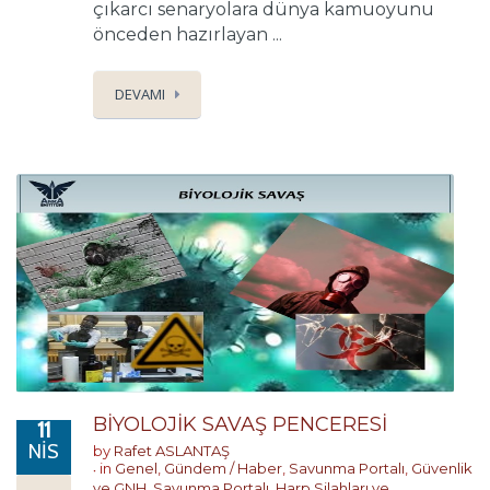
çıkarcı senaryolara dünya kamuoyunu
önceden hazırlayan ...
DEVAMI
BİYOLOJİK SAVAŞ PENCERESİ
11
NIS
by
Rafet ASLANTAŞ
in
Genel
,
Gündem / Haber
,
Savunma Portalı
,
Güvenlik
ve GNH
,
Savunma Portalı
,
Harp Silahları ve