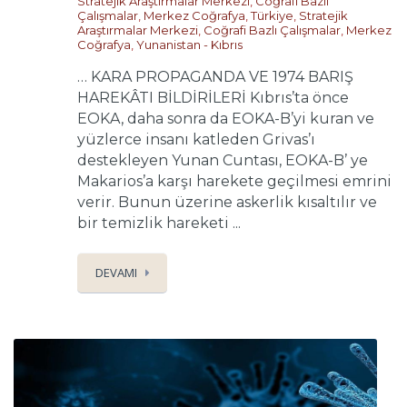
Stratejik Araştırmalar Merkezi
,
Coğrafi Bazlı
Çalışmalar
,
Merkez Coğrafya
,
Türkiye
,
Stratejik
Araştırmalar Merkezi
,
Coğrafi Bazlı Çalışmalar
,
Merkez
Coğrafya
,
Yunanistan - Kıbrıs
… KARA PROPAGANDA VE 1974 BARIŞ
HAREKÂTI BİLDİRİLERİ Kıbrıs’ta önce
EOKA, daha sonra da EOKA-B’yi kuran ve
yüzlerce insanı katleden Grivas’ı
destekleyen Yunan Cuntası, EOKA-B’ ye
Makarios’a karşı harekete geçilmesi emrini
verir. Bunun üzerine askerlik kısaltılır ve
bir temizlik hareketi ...
DEVAMI