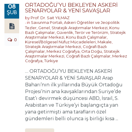
ORTADOĞU’YU BEKLEYEN ASKERİ
08
SENARYOLAR & YENİ SAVAŞLAR
ŞUB
by
Prof. Dr. Sait YILMAZ
in
Savunma Portalı
,
Askeri Öğretiler ve Jeopolitik
Tezler
,
Genel
,
Stratejik Araştırmalar Merkezi
,
Konu
Bazlı Çalışmalar
,
Güvenlik, Terör ve Terörizm
,
Stratejik
Araştırmalar Merkezi
,
Konu Bazlı Çalışmalar
,
0
Küresel/Bölgesel Nüfuz Mücadeleleri
,
Makale
,
Stratejik Araştırmalar Merkezi
,
Coğrafi Bazlı
Çalışmalar
,
Merkez Coğrafya
,
Orta Doğu
,
Stratejik
Araştırmalar Merkezi
,
Coğrafi Bazlı Çalışmalar
,
Merkez
Coğrafya
,
Türkiye
… ORTADOĞU’YU BEKLEYEN ASKERİ
SENARYOLAR & YENİ SAVAŞLAR Arap
Baharı’nın ilk yıllarında Büyük Ortadoğu
Projesi’nin ana kavşaklarından Suriye’de
Esat’ı devirmek düşüncesi ABD, İsrail, S.
Arabistan ve Türkiye’yi başlangıçta yan
yana getirmişti ama tarafların özel
gündemleri belli olunca iş birliği kısa ...