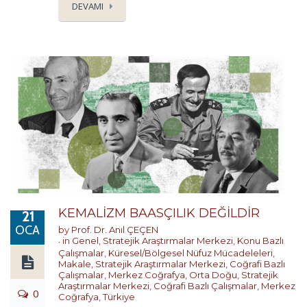
DEVAMI
KEMALİZM BAASÇILIK DEĞİLDİR
21
OCA
by
Prof. Dr. Anıl ÇEÇEN
in
Genel
,
Stratejik Araştırmalar Merkezi
,
Konu Bazlı
Çalışmalar
,
Küresel/Bölgesel Nüfuz Mücadeleleri
,
Makale
,
Stratejik Araştırmalar Merkezi
,
Coğrafi Bazlı
Çalışmalar
,
Merkez Coğrafya
,
Orta Doğu
,
Stratejik
Araştırmalar Merkezi
,
Coğrafi Bazlı Çalışmalar
,
Merkez
0
Coğrafya
,
Türkiye