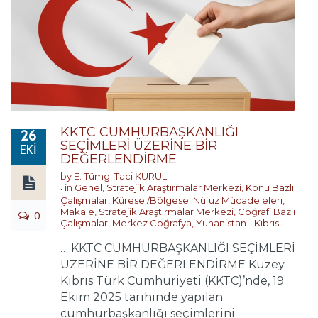
KKTC CUMHURBAŞKANLIĞI
26
SEÇİMLERİ ÜZERİNE BİR
EKI
DEĞERLENDİRME
by
E. Tümg. Taci KURUL
in
Genel
,
Stratejik Araştırmalar Merkezi
,
Konu Bazlı
Çalışmalar
,
Küresel/Bölgesel Nüfuz Mücadeleleri
,
Makale
,
Stratejik Araştırmalar Merkezi
,
Coğrafi Bazlı
0
Çalışmalar
,
Merkez Coğrafya
,
Yunanistan - Kıbrıs
… KKTC CUMHURBAŞKANLIĞI SEÇİMLERİ
ÜZERİNE BİR DEĞERLENDİRME Kuzey
Kıbrıs Türk Cumhuriyeti (KKTC)’nde, 19
Ekim 2025 tarihinde yapılan
cumhurbaşkanlığı seçimlerini