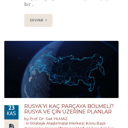
bir ...
DEVAMI
RUSYA’YI KAÇ PARÇAYA BÖLMELİ?
23
RUSYA VE ÇİN ÜZERİNE PLANLAR
KAS
by
Prof. Dr. Sait YILMAZ
in
Stratejik Araştırmalar Merkezi
,
Konu Bazlı