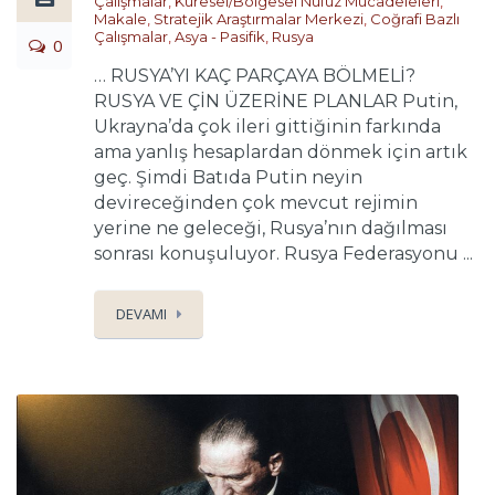
Çalışmalar
,
Küresel/Bölgesel Nüfuz Mücadeleleri
,
Makale
,
Stratejik Araştırmalar Merkezi
,
Coğrafi Bazlı
Çalışmalar
,
Asya - Pasifik
,
Rusya
0
… RUSYA’YI KAÇ PARÇAYA BÖLMELİ?
RUSYA VE ÇİN ÜZERİNE PLANLAR Putin,
Ukrayna’da çok ileri gittiğinin farkında
ama yanlış hesaplardan dönmek için artık
geç. Şimdi Batıda Putin neyin
devireceğinden çok mevcut rejimin
yerine ne geleceği, Rusya’nın dağılması
sonrası konuşuluyor. Rusya Federasyonu ...
DEVAMI