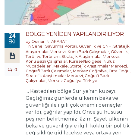
BÖLGE YENİDEN YAPILANDIRILIYOR
24
EKI
by
Osman N. ARARAT
in
Genel
,
Savunma Portalı
,
Güvenlik ve GNH
,
Stratejik
Araştırmalar Merkezi
,
Konu Bazlı Çalışmalar
,
Güvenlik,
Terör ve Terörizm
,
Stratejik Araştırmalar Merkezi
,
Konu Bazlı Çalışmalar
,
Küresel/Bölgesel Nüfuz
Mücadeleleri
,
Makale
,
Stratejik Araştırmalar Merkezi
,
0
Coğrafi Bazlı Çalışmalar
,
Merkez Coğrafya
,
Orta Doğu
,
Stratejik Araştırmalar Merkezi
,
Coğrafi Bazlı
Çalışmalar
,
Merkez Coğrafya
,
Türkiye
… Kastedilen bölge Suriye’nin kuzeyi.
Geçtiğimiz günlerde ülkenin beka ve
güvenliği ile ilgili çok önemli demeçler
verildi, çağrılar yapıldı. Önce şu hususu
peşinen belirtmemiz lâzım. Şayet ülkenin
beka ve güvenliğiyle ilgili köklü bir politik
değişikliğe gidilecekse veya ortaya yeni