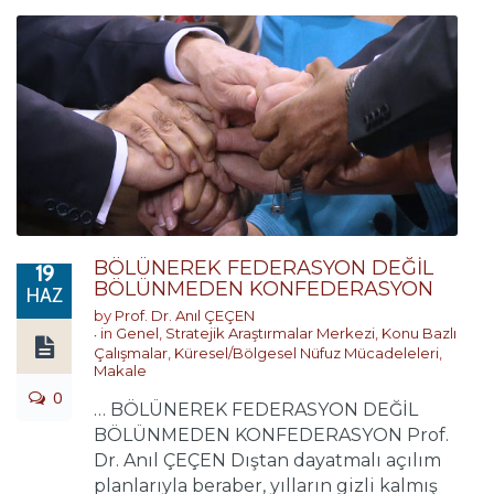
BÖLÜNEREK FEDERASYON DEĞİL
19
BÖLÜNMEDEN KONFEDERASYON
HAZ
by
Prof. Dr. Anıl ÇEÇEN
in
Genel
,
Stratejik Araştırmalar Merkezi
,
Konu Bazlı
Çalışmalar
,
Küresel/Bölgesel Nüfuz Mücadeleleri
,
Makale
0
… BÖLÜNEREK FEDERASYON DEĞİL
BÖLÜNMEDEN KONFEDERASYON Prof.
Dr. Anıl ÇEÇEN Dıştan dayatmalı açılım
planlarıyla beraber, yılların gizli kalmış