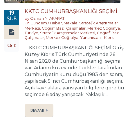
KKTC CUMHURBAŞKANLIĞI SEÇİMİ
19
ŞUB
by
Osman N. ARARAT
in
Gündem / Haber
,
Makale
,
Stratejik Araştırmalar
Merkezi
,
Coğrafi Bazlı Çalışmalar
,
Merkez Coğrafya
,
Türkiye
,
Stratejik Araştırmalar Merkezi
,
Coğrafi Bazlı
Çalışmalar
,
Merkez Coğrafya
,
Yunanistan - Kıbrıs
0
… KKTC CUMHURBAŞKANLIĞI SEÇİMİ Giriş
Kuzey Kıbrıs Türk Cumhuriyeti’nde 26
Nisan 2020 de Cumhurbaşkanlığı seçimi
var. Adanın kuzeyinde Türkler tarafından
Cumhuriyetin kurulduğu 1983 den sonra,
yapılacak 5’inci Cumhurbaşkanlığı seçimi.
Açık kaynaklara yansıyan bilgilere göre bu
seçimde 6 aday yarışacak. Yaklaşık ...
DEVAMI