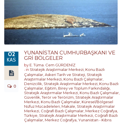
YUNANİSTAN CUMHURBAŞKANI VE
02
GRİ BÖLGELER
KAS
by
E. Tüma. Cem GÜRDENİZ
in
Stratejik Araştırmalar Merkezi
,
Konu Bazlı
Çalışmalar
,
Askeri Tarih ve Strateji
,
Stratejik
Araştırmalar Merkezi
,
Konu Bazlı Çalışmalar
,
Denizcilik
,
Stratejik Araştırmalar Merkezi
,
Konu Bazlı
0
Çalışmalar
,
Eğitim, Birey ve Toplum Farkındalığı
,
Stratejik Araştırmalar Merkezi
,
Konu Bazlı Çalışmalar
,
Güvenlik, Terör ve Terörizm
,
Stratejik Araştırmalar
Merkezi
,
Konu Bazlı Çalışmalar
,
Küresel/Bölgesel
Nüfuz Mücadeleleri
,
Makale
,
Stratejik Araştırmalar
Merkezi
,
Coğrafi Bazlı Çalışmalar
,
Merkez Coğrafya
,
Türkiye
,
Stratejik Araştırmalar Merkezi
,
Coğrafi Bazlı
Çalışmalar
,
Merkez Coğrafya
,
Yunanistan - Kıbrıs