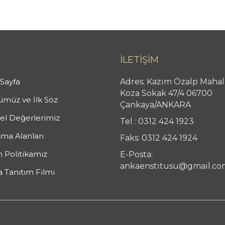
İLETİŞİM
Sayfa
Adres: Kazım Özalp Mahal
Koza Sokak 47/4 06700
müz ve İlk Söz
Çankaya/ANKARA
l Değerlerimiz
Tel : 0312 424 1923
şma Alanları
Faks: 0312 424 1924
n Politikamız
E-Posta:
ankaenstitusu@gmail.co
 Tanıtım Filmi