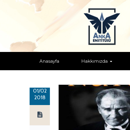
NUTUK
Home
/
Atatürk'ün Eserleri
/ NUTUK
Anasayfa
Hakkımızda
01/02
2018