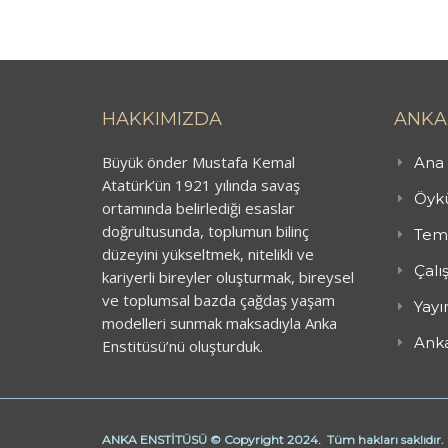
HAKKIMIZDA
ANKA
Büyük önder Mustafa Kemal
Ana 
Atatürk’ün 1921 yılında savaş
Öykü
ortamında belirlediği esaslar
doğrultusunda, toplumun bilinç
Teme
düzeyini yükseltmek, nitelikli ve
Çalı
kariyerli bireyler oluşturmak, bireysel
ve toplumsal bazda çağdaş yaşam
Yayı
modelleri sunmak maksadıyla Anka
Anka
Enstitüsü’nü oluşturduk.
ANKA ENSTİTÜSÜ © Copyright 2024. Tüm hakları saklıdır.