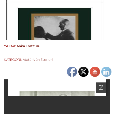
YAZAR:
Anka Enstitüsü
KATEGORİ:
Atatürk'ün Eserleri