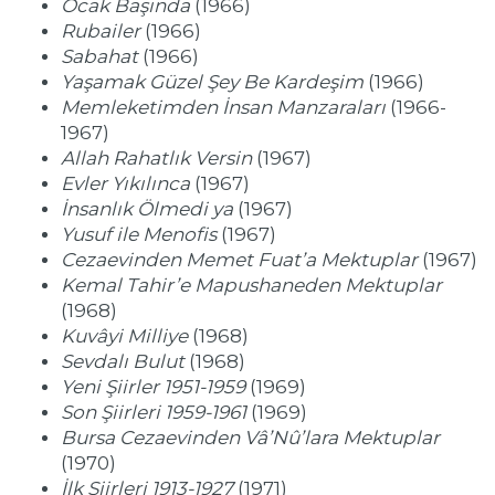
Ocak Başında
(1966)
Rubailer
(1966)
Sabahat
(1966)
Yaşamak Güzel Şey Be Kardeşim
(1966)
Memleketimden İnsan Manzaraları
(1966-
1967)
Allah Rahatlık Versin
(1967)
Evler Yıkılınca
(1967)
İnsanlık Ölmedi ya
(1967)
Yusuf ile Menofis
(1967)
Cezaevinden Memet Fuat’a Mektuplar
(1967)
Kemal Tahir’e Mapushaneden Mektuplar
(1968)
Kuvâyi Milliye
(1968)
Sevdalı Bulut
(1968)
Yeni Şiirler 1951-1959
(1969)
Son Şiirleri 1959-1961
(1969)
Bursa Cezaevinden Vâ’Nû’lara Mektuplar
(1970)
İlk Şiirleri 1913-1927
(1971)