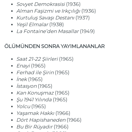
Sovyet Demokrasisi
(1936)
Alman Faşizmi ve Irkçılığı
(1936)
Kurtuluş Savaşı Destanı
(1937)
Yeşil Elmalar
(1938)
La Fontaine’den Masallar
(1949)
ÖLÜMÜNDEN SONRA YAYIMLANANLAR
Saat 21-22 Şiirleri
(1965)
Enayi
(1965)
Ferhad ile Şirin
(1965)
İnek
(1965)
İstasyon
(1965)
Kan Konuşmaz
(1965)
Şu 1941 Yılında
(1965)
Yolcu
(1965)
Yaşamak Hakkı
(1966)
Dört Hapishaneden
(1966)
Bu Bir Rüyadır
(1966)