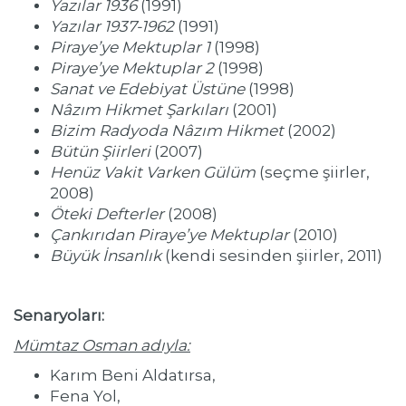
Yazılar 1936
(1991)
Yazılar 1937-1962
(1991)
Piraye’ye Mektuplar 1
(1998)
Piraye’ye Mektuplar 2
(1998)
Sanat ve Edebiyat Üstüne
(1998)
Nâzım Hikmet Şarkıları
(2001)
Bizim Radyoda Nâzım Hikmet
(2002)
Bütün Şiirleri
(2007)
Henüz Vakit Varken Gülüm
(seçme şiirler,
2008)
Öteki Defterler
(2008)
Çankırıdan Piraye’ye Mektuplar
(2010)
Büyük İnsanlık
(kendi sesinden şiirler, 2011)
Senaryoları:
Mümtaz Osman adıyla:
Karım Beni Aldatırsa,
Fena Yol,