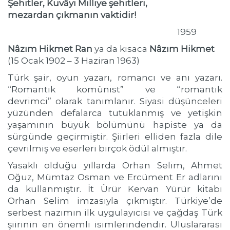
Şehitler, Kuvâyi Milliye şehitleri,
mezardan çıkmanın vaktidir!
1959
Nâzım Hikmet Ran
ya da kısaca
Nâzım Hikmet
(15 Ocak 1902 – 3 Haziran 1963)
Türk şair, oyun yazarı, romancı ve anı yazarı.
“Romantik komünist” ve “romantik
devrimci” olarak tanımlanır. Siyasi düşünceleri
yüzünden defalarca tutuklanmış ve yetişkin
yaşamının büyük bölümünü hapiste ya da
sürgünde geçirmiştir. Şiirleri elliden fazla dile
çevrilmiş ve eserleri birçok ödül almıştır.
Yasaklı olduğu yıllarda Orhan Selim, Ahmet
Oğuz, Mümtaz Osman ve Ercüment Er adlarını
da kullanmıştır. İt Ürür Kervan Yürür kitabı
Orhan Selim imzasıyla çıkmıştır. Türkiye’de
serbest nazımın ilk uygulayıcısı ve çağdaş Türk
şiirinin en önemli isimlerindendir. Uluslararası