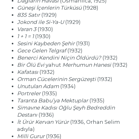
Dağların Havası
(Osmanlıca, 1925)
Güneşi İçenlerin Türküsü
(1928)
835 Satır
(1929)
Jokond ile Si-Ya-U
(1929)
Varan 3
(1930)
1 + 1 = 1
(1930)
Sesini Kaybeden Şehir
(1931)
Gece Gelen Telgraf
(1932)
Benerci Kendini Niçin Öldürdü?
(1932)
Bir Ölü Evi
yahut
Merhumun Hanesi
(1932)
Kafatası
(1932)
Orman Cücelerinin Sergüzeşti
(1932)
Unutulan Adam
(1934)
Portreler
(1935)
Taranta Babu’ya Mektuplar
(1935)
Simavne Kadısı Oğlu Şeyh Bedreddin
Destanı
(1936)
İt Ürür Kervan Yürür
(1936, Orhan Selim
adıyla)
Milli Gurur
(1936)