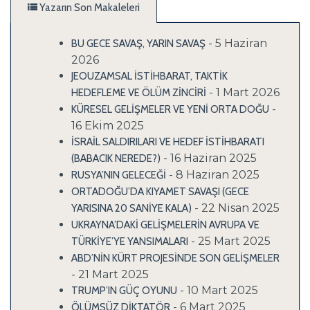
Yazarın Son Makaleleri
- 5 Haziran
BU GECE SAVAŞ, YARIN SAVAŞ
2026
JEOUZAMSAL İSTİHBARAT, TAKTİK
- 1 Mart 2026
HEDEFLEME VE ÖLÜM ZİNCİRİ
-
KÜRESEL GELİŞMELER VE YENİ ORTA DOĞU
16 Ekim 2025
İSRAİL SALDIRILARI VE HEDEF İSTİHBARATI
- 16 Haziran 2025
(BABACIK NEREDE?)
- 8 Haziran 2025
RUSYA’NIN GELECEĞİ
ORTADOĞU’DA KIYAMET SAVAŞI (GECE
- 22 Nisan 2025
YARISINA 20 SANİYE KALA)
UKRAYNA’DAKİ GELİŞMELERİN AVRUPA VE
- 25 Mart 2025
TÜRKİYE’YE YANSIMALARI
ABD’NİN KÜRT PROJESİNDE SON GELİŞMELER
- 21 Mart 2025
- 10 Mart 2025
TRUMP’IN GÜÇ OYUNU
- 6 Mart 2025
ÖLÜMSÜZ DİKTATÖR