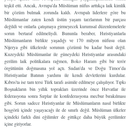
teşkil etti. Ancak, Avrupa’da Müslüman nüfus arttıkça laik kimlik
bir çözüm bulmak zorunda kaldı. Avrupalı liderlere göre bu
Müslümanlar zaten kendi üstün yaşam tarzlarının bir parçası
değildi ve onlarla çatışmaya girmeyecek kurumsal düzenlemelerle
sorun bertaraf edilmeliydi. Bununla beraber, Hıristiyanlarla
Müslümanların birlikte yaşadığı ve 170 milyon nüfusu olan
Nijerya gibi ülkelerde sorunun çözümü bu kadar basit değil.
Kuzeydeki Müslümanlar ile güneydeki Hıristiyanlar arasındaki
gerilim laik politikalara rağmen, Boko Haram gibi bir terör
örgütünün doğmasına yol açtı. Sudan’da ve Doğu Timor’da
Hıristiyanlar Batının yardımı ile kendi devletlerini kurdular.
Kıbrıs’ta ise tam tersi Türk tarafı asimile edilmeye çalışılıyor. Tıpkı
Boşnakların bin yıllık toprakları üzerinde önce Hırvatlar ile
federasyona sonra Sırplar ile konfederasyona mecbur bırakılması
gibi. Sorun sadece Hıristiyanlar ile Müslümanların nasıl birlikte
hoşgörü içinde yaşayacağı ile de sınırlı değil. Müslüman ülkeler
içindeki farklı dini eğilimler de gittikçe daha büyük gerilimler
içine giriyorlar.