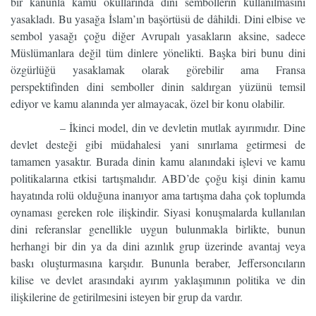
bir kanunla kamu okullarında dini sembollerin kullanılmasını
yasakladı. Bu yasağa İslam’ın başörtüsü de dâhildi. Dini elbise ve
sembol yasağı çoğu diğer Avrupalı yasakların aksine, sadece
Müslümanlara değil tüm dinlere yönelikti. Başka biri bunu dini
özgürlüğü yasaklamak olarak görebilir ama Fransa
perspektifinden dini semboller dinin saldırgan yüzünü temsil
ediyor ve kamu alanında yer almayacak, özel bir konu olabilir.
– İkinci model, din ve devletin mutlak ayırımıdır. Dine
devlet desteği gibi müdahalesi yani sınırlama getirmesi de
tamamen yasaktır. Burada dinin kamu alanındaki işlevi ve kamu
politikalarına etkisi tartışmalıdır. ABD’de çoğu kişi dinin kamu
hayatında rolü olduğuna inanıyor ama tartışma daha çok toplumda
oynaması gereken role ilişkindir. Siyasi konuşmalarda kullanılan
dini referanslar genellikle uygun bulunmakla birlikte, bunun
herhangi bir din ya da dini azınlık grup üzerinde avantaj veya
baskı oluşturmasına karşıdır. Bununla beraber, Jeffersoncıların
kilise ve devlet arasındaki ayırım yaklaşımının politika ve din
ilişkilerine de getirilmesini isteyen bir grup da vardır.