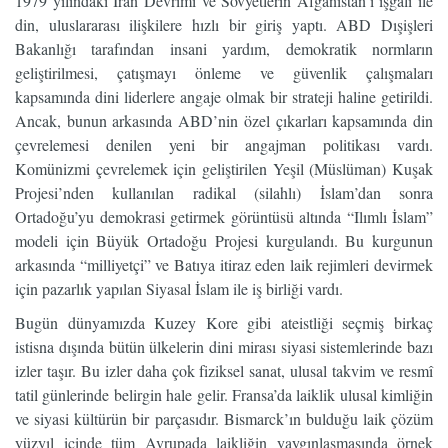
1979 yılındaki İran Devrimi ve Sovyetlerin Afganistan’ı işgali ile
din, uluslararası ilişkilere hızlı bir giriş yaptı. ABD Dışişleri
Bakanlığı tarafından insani yardım, demokratik normların
geliştirilmesi, çatışmayı önleme ve güvenlik çalışmaları
kapsamında dini liderlere angaje olmak bir strateji haline getirildi.
Ancak, bunun arkasında ABD’nin özel çıkarları kapsamında din
çevrelemesi denilen yeni bir angajman politikası vardı.
Komünizmi çevrelemek için geliştirilen Yeşil (Müslüman) Kuşak
Projesi’nden kullanılan radikal (silahlı) İslam’dan sonra
Ortadoğu’yu demokrasi getirmek görüntüsü altında “Ilımlı İslam”
modeli için Büyük Ortadoğu Projesi kurgulandı. Bu kurgunun
arkasında “milliyetçi” ve Batıya itiraz eden laik rejimleri devirmek
için pazarlık yapılan Siyasal İslam ile iş birliği vardı.
Bugün dünyamızda Kuzey Kore gibi ateistliği seçmiş birkaç
istisna dışında bütün ülkelerin dini mirası siyasi sistemlerinde bazı
izler taşır. Bu izler daha çok fiziksel sanat, ulusal takvim ve resmî
tatil günlerinde belirgin hale gelir. Fransa’da laiklik ulusal kimliğin
ve siyasi kültürün bir parçasıdır. Bismarck’ın bulduğu laik çözüm
yüzyıl içinde tüm Avrupada laikliğin yaygınlaşmasında örnek