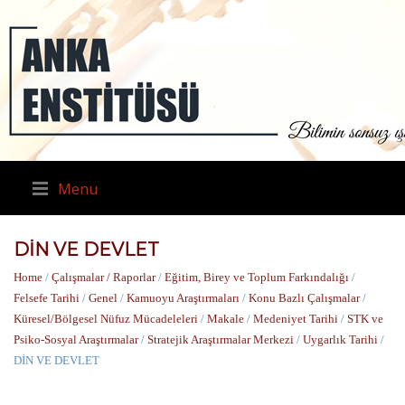
Menu
DİN VE DEVLET
Home
/
Çalışmalar / Raporlar
/
Eğitim, Birey ve Toplum Farkındalığı
/
Felsefe Tarihi
/
Genel
/
Kamuoyu Araştırmaları
/
Konu Bazlı Çalışmalar
/
Küresel/Bölgesel Nüfuz Mücadeleleri
/
Makale
/
Medeniyet Tarihi
/
STK ve
Psiko-Sosyal Araştırmalar
/
Stratejik Araştırmalar Merkezi
/
Uygarlık Tarihi
/
DİN VE DEVLET