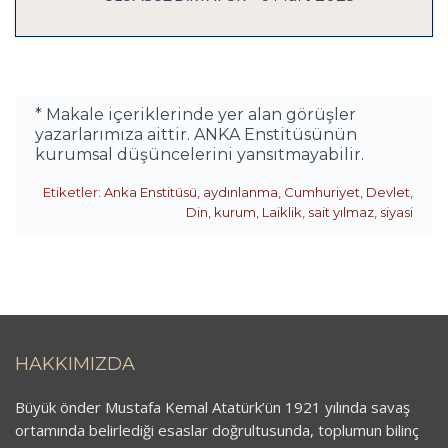
* Makale içeriklerinde yer alan görüşler
yazarlarımıza aittir. ANKA Enstitüsünün
kurumsal düşüncelerini yansıtmayabilir.
Etiketler:
Anka Enstitüsü
,
aydınlanma
,
Cumhuriyet
,
Devlet
,
Din
,
kurum
,
Laiklik
,
sait yılmaz
,
siyasi
HAKKIMIZDA
Büyük önder Mustafa Kemal Atatürk’ün 1921 yılında savaş
ortamında belirlediği esaslar doğrultusunda, toplumun bilinç