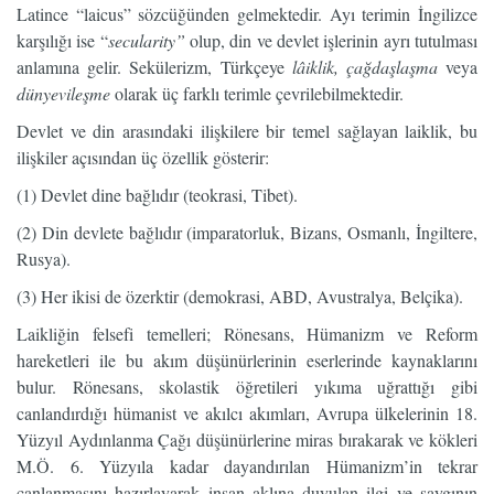
Latince “laicus” sözcüğünden gelmektedir. Ayı terimin İngilizce
karşılığı ise “
secularity”
olup, din ve devlet işlerinin ayrı tutulması
anlamına gelir. Sekülerizm, Türkçeye
lâiklik, çağdaşlaşma
veya
dünyevileşme
olarak üç farklı terimle çevrilebilmektedir.
Devlet ve din arasındaki ilişkilere bir temel sağlayan laiklik, bu
ilişkiler açısından üç özellik gösterir:
(1) Devlet dine bağlıdır (teokrasi, Tibet).
(2) Din devlete bağlıdır (imparatorluk, Bizans, Osmanlı, İngiltere,
Rusya).
(3) Her ikisi de özerktir (demokrasi, ABD, Avustralya, Belçika).
Laikliğin felsefi temelleri; Rönesans, Hümanizm ve Reform
hareketleri ile bu akım düşünürlerinin eserlerinde kaynaklarını
bulur. Rönesans, skolastik öğretileri yıkıma uğrattığı gibi
canlandırdığı hümanist ve akılcı akımları, Avrupa ülkelerinin 18.
Yüzyıl Aydınlanma Çağı düşünürlerine miras bırakarak ve kökleri
M.Ö. 6. Yüzyıla kadar dayandırılan Hümanizm’in tekrar
canlanmasını hazırlayarak insan aklına duyulan ilgi ve saygının