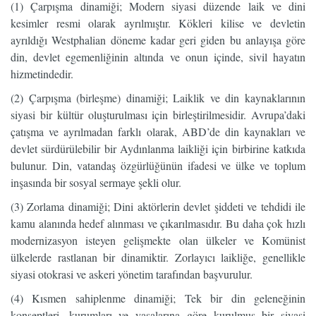
(1) Çarpışma dinamiği; Modern siyasi düzende laik ve dini
kesimler resmi olarak ayrılmıştır. Kökleri kilise ve devletin
ayrıldığı Westphalian döneme kadar geri giden bu anlayışa göre
din, devlet egemenliğinin altında ve onun içinde, sivil hayatın
hizmetindedir.
(2) Çarpışma (birleşme) dinamiği; Laiklik ve din kaynaklarının
siyasi bir kültür oluşturulması için birleştirilmesidir. Avrupa’daki
çatışma ve ayrılmadan farklı olarak, ABD’de din kaynakları ve
devlet sürdürülebilir bir Aydınlanma laikliği için birbirine katkıda
bulunur. Din, vatandaş özgürlüğünün ifadesi ve ülke ve toplum
inşasında bir sosyal sermaye şekli olur.
(3) Zorlama dinamiği; Dini aktörlerin devlet şiddeti ve tehdidi ile
kamu alanında hedef alınması ve çıkarılmasıdır. Bu daha çok hızlı
modernizasyon isteyen gelişmekte olan ülkeler ve Komünist
ülkelerde rastlanan bir dinamiktir. Zorlayıcı laikliğe, genellikle
siyasi otokrasi ve askeri yönetim tarafından başvurulur.
(4) Kısmen sahiplenme dinamiği; Tek bir din geleneğinin
konseptleri, kurumları ve yasalarına göre kurulmuş bir siyasi