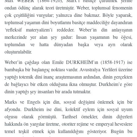
Max WEBER (1864-1920), Marx’ı basitçe çürütmek yerine
ondan ödünç alarak teori üretmiştir. Weber, toplumsal fenomenin
çok çeşitliliğini vurgular; yalnızca dine bakmaz. Böyle yaparak,
toplumsal yaşamın dini boyutlarını basitçe maddeciliğe dayandıran
‘refleksif materyalizm’i reddeder. Weber’in din anlayışının
merkezinde yer alan şey şudur: İnsan yaşamının bu öğesi,
toplumdan ve hatta dünyadan başka veya ayrı olarak
oluşturulabilir.
Weber’in çağdaşı olan Emile DURKHEİM’ın (1858-1917) ise
bambaşka bir başlangıç noktası vardır. Avustralya Yerlileri üzerine
yaptığı totemik dini inanç araştırmasının ardından, dinin gerçekten
de bağlayıcı bir etken olduğuna ikna olmuştur. Durkheim’e göre
dinin yaptığı şey insanları bir arada tutmaktır.
Marks ve Engels için din, sosyal değişimi önlemek için bir
afyondu. Durkheim ise dini, kolektif eylem için sosyal uyum
olgusu olarak görmüştü. Tarihsel örnekler, dinin diğerleri
hakkında ön yargılar üretme, otoriter rejime ve emperyal heveslere
temel teşkil etmek için kullanıldığını gösteriyor. Bugün bu