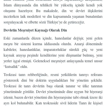
İslam dünyasında din tehlikeli bir yükseliş içinde kendi yok
oluşunu hazırlıyor. Bu makalede, din ve devlet ilişkilerini
incelerken laik modelleri ve din kapsamında yaşanan bunalımları
sorgulayacak ve elbette sözü Türkiye’ye de getireceğiz.
Devletin Meşruiyet Kaynağı Olarak Din
Eski zamanlarda düzen içinde, hanedanlar değişir, yeni gelen
meşru bir sistemi kurma iddiasında olurdu. Anarşi döneminde
kabileler, hanedanlıklar, imparatorluklar sürekli güç ve yeni
kaynak arayışı peşinde kendilerine yeni düşmanlar bulmuş, yeni
yerler işgal etmişti. Geleneksel meşruiyet anlayışında temel unsur
“kutsallık” oldu.
Teokrasi tanrı rehberliğinde, resmi yetkililerin tanrıyı referans
göstererek dini bir doktrin uyguladıkları bir yönetim şeklidir.
Teokrasi ile tanrı devletin başı olarak tanınır ve ülke tanrının
yönetiminde görülür. Devlet yönetiminde dine uygun bir hiyerarşi
izlenir, bazen devlet yönetimi din hiyerarşisine tabi olmak üzere iki
ayrı kol bulunabilir. Katı teokraside sivil liderin Tanrı ile kişisel