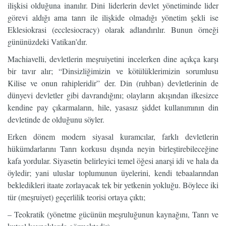
ilişkisi olduğuna inanılır. Dini liderlerin devlet yönetiminde lider
görevi aldığı ama tanrı ile ilişkide olmadığı yönetim şekli ise
Eklesiokrasi (ecclesiocracy) olarak adlandırılır. Bunun örneği
gününüzdeki Vatikan’dır.
Machiavelli, devletlerin meşruiyetini incelerken dine açıkça karşı
bir tavır alır; “Dinsizliğimizin ve kötülüklerimizin sorumlusu
Kilise ve onun rahipleridir” der. Din (ruhban) devletlerinin de
dünyevi devletler gibi davrandığını; olayların akışından ilkesizce
kendine pay çıkarmaların, hile, yasasız şiddet kullanımının din
devletinde de olduğunu söyler.
Erken dönem modern siyasal kuramcılar, farklı devletlerin
hükümdarlarını Tanrı korkusu dışında neyin birleştirebileceğine
kafa yordular. Siyasetin belirleyici temel öğesi anarşi idi ve hala da
öyledir; yani uluslar toplumunun üyelerini, kendi tebaalarından
bekledikleri itaate zorlayacak tek bir yetkenin yokluğu. Böylece iki
tür (meşruiyet) geçerlilik teorisi ortaya çıktı;
– Teokratik (yönetme gücünün meşruluğunun kaynağını, Tanrı ve