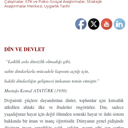
Çalışmalar
,
STK ve Psiko-Sosyal Araştırmalar
,
Stratejik
Araştırmalar Merkezi
,
Uygarlık Tarihi
…
DİN VE DEVLET
“Laiklik asla dinsizlik olmadığı gibi,
sahte dindarlarla mücadele kapısını açtığı için,
hakiki dindarlığın gelişmesi imkanını temin etmiştir.”
Mustafa Kemal ATATÜRK (1930)
Doğaüstü güçlere dayandırılan dinler, toplumlar için kutsallık
atfedilen ahlaki ilke ve ibadetler öngörürler. Din, sadece
yaşadığımız hayat için değil ölümden sonraki hayat ve ilahi sistem
hakkında bir iman ve inanç öğretisidir. Dünyanın genel gidişinde
düşünen insan genellikle açlık, sefalet, esaret gibi zor şartlar