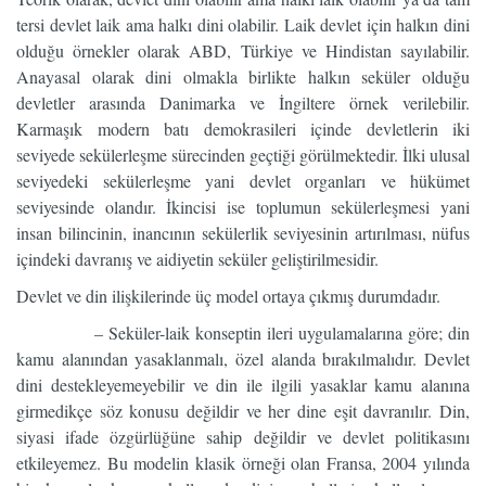
tersi devlet laik ama halkı dini olabilir. Laik devlet için halkın dini
olduğu örnekler olarak ABD, Türkiye ve Hindistan sayılabilir.
Anayasal olarak dini olmakla birlikte halkın seküler olduğu
devletler arasında Danimarka ve İngiltere örnek verilebilir.
Karmaşık modern batı demokrasileri içinde devletlerin iki
seviyede sekülerleşme sürecinden geçtiği görülmektedir. İlki ulusal
seviyedeki sekülerleşme yani devlet organları ve hükümet
seviyesinde olandır. İkincisi ise toplumun sekülerleşmesi yani
insan bilincinin, inancının sekülerlik seviyesinin artırılması, nüfus
içindeki davranış ve aidiyetin seküler geliştirilmesidir.
Devlet ve din ilişkilerinde üç model ortaya çıkmış durumdadır.
– Seküler-laik konseptin ileri uygulamalarına göre; din
kamu alanından yasaklanmalı, özel alanda bırakılmalıdır. Devlet
dini destekleyemeyebilir ve din ile ilgili yasaklar kamu alanına
girmedikçe söz konusu değildir ve her dine eşit davranılır. Din,
siyasi ifade özgürlüğüne sahip değildir ve devlet politikasını
etkileyemez. Bu modelin klasik örneği olan Fransa, 2004 yılında