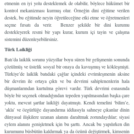
etmenin en iyi yolu desteklemek de olabilir, böylece hükümet bir
kontrol mekanizması kurmuş olur. Örneğin dini eğitime verilen
destek, bu eğitimde neyin öğretileceğine etki etme ve öğretmenleri
seçme fırsatı da verir. Benzer şekilde bir dini kurumu
destekleyerek resmi bir yapı kurar, kurum içi tayin ve çalışma
sistemini düzenleyebilirsiniz.
Türk Laikliği
Batı’da laiklik sorunu yüzyıllar boyu süren bir gelişmenin sonunda
çözülmüş ve üstelik sosyal bir onaya da kavuşmuş ve kökleşmişti.
Türkiye’de laiklik batıdaki çağlar içindeki evrimleşmenin aksine
bir devrim ile ortaya çıktı ve bu devrimi sahiplenenlerin hala
düşmanlarından kurtulma görevi vardır. Türk devrimi esnasında
böyle bir seçenek olmadığından tepeden yapılmasından başka çare
yoktu, mevcut şartlar laikliği dayatmıştı. Kendi temelini ‘bilim’e,
‘akla’ ve özgürlüğe dayandırma iddiasıyla sahneye çıkanlar dinin
dünyasal ilişkilere uzanan alanını daraltmak zorundaydılar; siyasi
eylem alanını genişletmek için bu şarttı. Ancak bu yapılırken din
kurumunu büsbütün kaldırmak ya da özünü değiştirmek, kimsenin