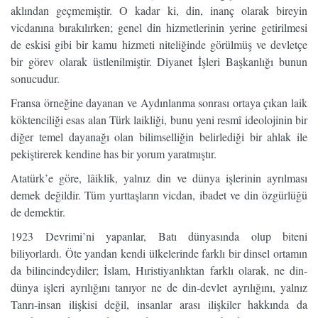
aklından geçmemiştir. O kadar ki, din, inanç olarak bireyin
vicdanına bırakılırken; genel din hizmetlerinin yerine getirilmesi
de eskisi gibi bir kamu hizmeti niteliğinde görülmüş ve devletçe
bir görev olarak üstlenilmiştir. Diyanet İşleri Başkanlığı bunun
sonucudur.
Fransa örneğine dayanan ve Aydınlanma sonrası ortaya çıkan laik
köktenciliği esas alan Türk laikliği, bunu yeni resmî ideolojinin bir
diğer temel dayanağı olan bilimselliğin belirlediği bir ahlak ile
pekiştirerek kendine has bir yorum yaratmıştır.
Atatürk’e göre, lâiklik, yalnız din ve dünya işlerinin ayrılması
demek değildir. Tüm yurttaşların vicdan, ibadet ve din özgürlüğü
de demektir.
1923 Devrimi’ni yapanlar, Batı dünyasında olup biteni
biliyorlardı. Öte yandan kendi ülkelerinde farklı bir dinsel ortamın
da bilincindeydiler; İslam, Hıristiyanlıktan farklı olarak, ne din-
dünya işleri ayrılığını tanıyor ne de din-devlet ayrılığını, yalnız
Tanrı-insan ilişkisi değil, insanlar arası ilişkiler hakkında da