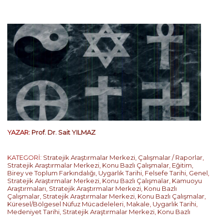
YAZAR:
Prof. Dr. Sait YILMAZ
KATEGORİ:
Stratejik Araştırmalar Merkezi
,
Çalışmalar / Raporlar
,
Stratejik Araştırmalar Merkezi
,
Konu Bazlı Çalışmalar
,
Eğitim,
Birey ve Toplum Farkındalığı
,
Uygarlık Tarihi
,
Felsefe Tarihi
,
Genel
,
Stratejik Araştırmalar Merkezi
,
Konu Bazlı Çalışmalar
,
Kamuoyu
Araştırmaları
,
Stratejik Araştırmalar Merkezi
,
Konu Bazlı
Çalışmalar
,
Stratejik Araştırmalar Merkezi
,
Konu Bazlı Çalışmalar
,
Küresel/Bölgesel Nüfuz Mücadeleleri
,
Makale
,
Uygarlık Tarihi
,
Medeniyet Tarihi
,
Stratejik Araştırmalar Merkezi
,
Konu Bazlı