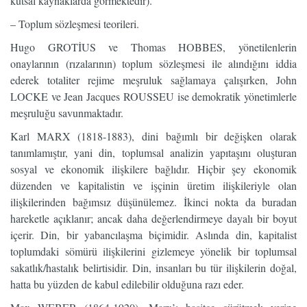
kutsal kaynaklarda görmektedir).
– Toplum sözleşmesi teorileri.
Hugo GROTİUS ve Thomas HOBBES, yönetilenlerin
onaylarının (rızalarının) toplum sözleşmesi ile alındığını iddia
ederek totaliter rejime meşruluk sağlamaya çalışırken, John
LOCKE ve Jean Jacques ROUSSEU ise demokratik yönetimlerle
meşruluğu savunmaktadır.
Karl MARX (1818-1883), dini bağımlı bir değişken olarak
tanımlamıştır, yani din, toplumsal analizin yapıtaşını oluşturan
sosyal ve ekonomik ilişkilere bağlıdır. Hiçbir şey ekonomik
düzenden ve kapitalistin ve işçinin üretim ilişkileriyle olan
ilişkilerinden bağımsız düşünülemez. İkinci nokta da buradan
hareketle açıklanır; ancak daha değerlendirmeye dayalı bir boyut
içerir. Din, bir yabancılaşma biçimidir. Aslında din, kapitalist
toplumdaki sömürü ilişkilerini gizlemeye yönelik bir toplumsal
sakatlık/hastalık belirtisidir. Din, insanları bu tür ilişkilerin doğal,
hatta bu yüzden de kabul edilebilir olduğuna razı eder.