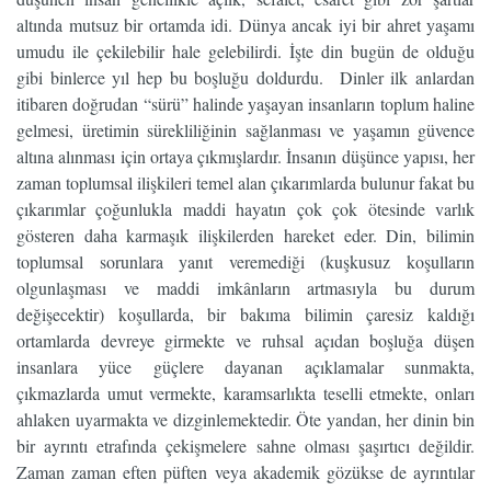
altında mutsuz bir ortamda idi. Dünya ancak iyi bir ahret yaşamı
umudu ile çekilebilir hale gelebilirdi. İşte din bugün de olduğu
gibi binlerce yıl hep bu boşluğu doldurdu. Dinler ilk anlardan
itibaren doğrudan “sürü” halinde yaşayan insanların toplum haline
gelmesi, üretimin sürekliliğinin sağlanması ve yaşamın güvence
altına alınması için ortaya çıkmışlardır. İnsanın düşünce yapısı, her
zaman toplumsal ilişkileri temel alan çıkarımlarda bulunur fakat bu
çıkarımlar çoğunlukla maddi hayatın çok çok ötesinde varlık
gösteren daha karmaşık ilişkilerden hareket eder. Din, bilimin
toplumsal sorunlara yanıt veremediği (kuşkusuz koşulların
olgunlaşması ve maddi imkânların artmasıyla bu durum
değişecektir) koşullarda, bir bakıma bilimin çaresiz kaldığı
ortamlarda devreye girmekte ve ruhsal açıdan boşluğa düşen
insanlara yüce güçlere dayanan açıklamalar sunmakta,
çıkmazlarda umut vermekte, karamsarlıkta teselli etmekte, onları
ahlaken uyarmakta ve dizginlemektedir. Öte yandan, her dinin bin
bir ayrıntı etrafında çekişmelere sahne olması şaşırtıcı değildir.
Zaman zaman eften püften veya akademik gözükse de ayrıntılar