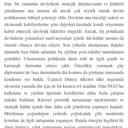
Din, bir zamanlar devletlerin stratejik düşüncesinin ve kültürel
çıkarlarının ana unsuru idi ancak çok seyrek olarak devlet
politikasının bilinçli geleneği oldu. Devletin ana önceliği askeri ve
ekonomik kabiliyetlerine göre diğerleri üzerinde kendi vizyonunu
kabul ettirecek ideolojik faktörler olageldi. Ancak, dış politikada
devletlerin geleneksel motivasyonları içinde din-kültür unsuru da
önemli olmaya devam ediyor. Son yıllarda uluslararası ilişkiler
alanında bazı bilim adamları bu eğilime post-seküler tanımlaması
getirdiler. Uluslararası politikada dinin rolü ile ilgili çeşitli ve
karmaşık durumlar ortaya çıktı. Öncelikle yumuşak güç
diplomasisi ile bazı durumlarda din konusu da görüşme masasında
kendisine yer buldu. Üçüncü Dünya ülkeleri ülke inşasında
ekonomi yanında din için de bir kurucu rol aradılar. Dini NGO’lar
kalkınma ve yardım işlerinde kendilerine daha fazla çalışma
imkânı buldular. Küresel güvenlik tartışmaları medeniyetler ve
stratejik kültür içinde dine daha çok gönderme yapmaya başladı.
Müslüman çoğunluğun yerlerde çoğulculuk gibi modernite
konuları ile ilgili tartışmalar yaşanıyor. Batıda örneğin İngiltere’de
dinin binlerce yıllık tortusunun nereye süpürüleceği tartışılırken,