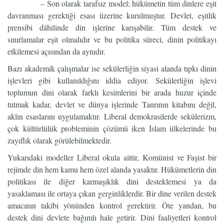
– Son olarak tarafsız model; hükümetin tüm dinlere eşit
davranması gerektiği esası üzerine kurulmuştur. Devlet, eşitlik
prensibi dâhilinde din işlerine karışabilir. Tüm destek ve
sınırlamalar eşit olmalıdır ve bu politika süreci, dinin politikayı
etkilemesi açısından da aynıdır.
Bazı akademik çalışmalar ise sekülerliğin siyasi alanda tıpkı dinin
işlevleri gibi kullanıldığını iddia ediyor. Sekülerliğin işlevi
toplumun dini olarak farklı kesimlerini bir arada huzur içinde
tutmak kadar, devlet ve dünya işlerinde Tanrının kitabını değil,
aklın esaslarını uygulamaktır. Liberal demokrasilerde sekülerizm,
çok kültürlülük probleminin çözümü iken İslam ülkelerinde bu
zayıflık olarak görülebilmektedir.
Yukarıdaki modeller Liberal okula aittir, Komünist ve Faşist bir
rejimde din hem kamu hem özel alanda yasaktır. Hükümetlerin din
politikası ile diğer karmaşıklık dini desteklemesi ya da
yasaklaması ile ortaya çıkan gerginliklerdir. Bir dine verilen destek
amacının takibi yönünden kontrol gerektirir. Öte yandan, bu
destek dini devlete bağımlı hale getirir. Dini faaliyetleri kontrol