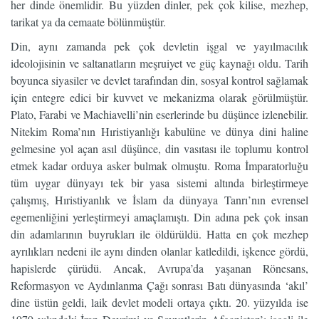
her dinde önemlidir. Bu yüzden dinler, pek çok kilise, mezhep,
tarikat ya da cemaate bölünmüştür.
Din, aynı zamanda pek çok devletin işgal ve yayılmacılık
ideolojisinin ve saltanatların meşruiyet ve güç kaynağı oldu. Tarih
boyunca siyasiler ve devlet tarafından din, sosyal kontrol sağlamak
için entegre edici bir kuvvet ve mekanizma olarak görülmüştür.
Plato, Farabi ve Machiavelli’nin eserlerinde bu düşünce izlenebilir.
Nitekim Roma’nın Hıristiyanlığı kabulüne ve dünya dini haline
gelmesine yol açan asıl düşünce, din vasıtası ile toplumu kontrol
etmek kadar orduya asker bulmak olmuştu. Roma İmparatorluğu
tüm uygar dünyayı tek bir yasa sistemi altında birleştirmeye
çalışmış, Hıristiyanlık ve İslam da dünyaya Tanrı’nın evrensel
egemenliğini yerleştirmeyi amaçlamıştı. Din adına pek çok insan
din adamlarının buyrukları ile öldürüldü. Hatta en çok mezhep
ayrılıkları nedeni ile aynı dinden olanlar katledildi, işkence gördü,
hapislerde çürüdü. Ancak, Avrupa’da yaşanan Rönesans,
Reformasyon ve Aydınlanma Çağı sonrası Batı dünyasında ‘akıl’
dine üstün geldi, laik devlet modeli ortaya çıktı. 20. yüzyılda ise