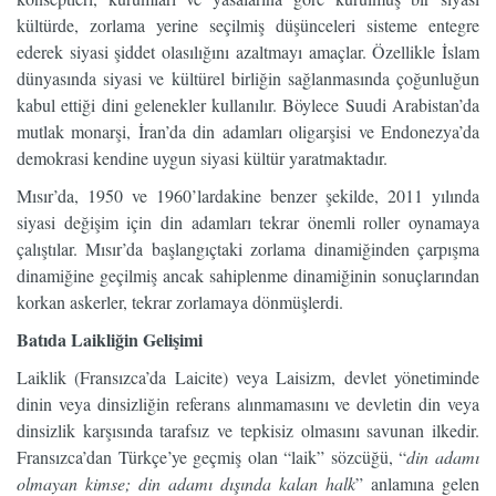
kültürde, zorlama yerine seçilmiş düşünceleri sisteme entegre
ederek siyasi şiddet olasılığını azaltmayı amaçlar. Özellikle İslam
dünyasında siyasi ve kültürel birliğin sağlanmasında çoğunluğun
kabul ettiği dini gelenekler kullanılır. Böylece Suudi Arabistan’da
mutlak monarşi, İran’da din adamları oligarşisi ve Endonezya’da
demokrasi kendine uygun siyasi kültür yaratmaktadır.
Mısır’da, 1950 ve 1960’lardakine benzer şekilde, 2011 yılında
siyasi değişim için din adamları tekrar önemli roller oynamaya
çalıştılar. Mısır’da başlangıçtaki zorlama dinamiğinden çarpışma
dinamiğine geçilmiş ancak sahiplenme dinamiğinin sonuçlarından
korkan askerler, tekrar zorlamaya dönmüşlerdi.
Batıda Laikliğin Gelişimi
Laiklik (Fransızca’da Laicite) veya Laisizm, devlet yönetiminde
dinin veya dinsizliğin referans alınmamasını ve devletin din veya
dinsizlik karşısında tarafsız ve tepkisiz olmasını savunan ilkedir.
Fransızca’dan Türkçe’ye geçmiş olan “laik” sözcüğü, “
din adamı
olmayan kimse; din adamı dışında kalan halk
” anlamına gelen