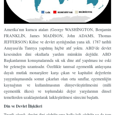
Amerika’nın kurucu ataları (George WASHİNGTON, Benjamin
FRANKLİN, James MADİSON, John ADAMS, Thomas
JEFFERSON) Kilise ve devlet ayrılığından yana idi. 1787 tarihli
Anayasa’da Tanrıya yapılmış hiçbir atıf yoktu. ABD’de devlet
kesesinden dini okullarla yardım mümkün değildir. ABD
Başkanlarının konuşmalarında sık sık dine atıf yapılması ise eski
bir geleneğin uzantısıdır. Özellikle tanrısal egemenlik anlayışına
dayalı mutlak monarşilere karşı çıkan ve kapitalist değerlerin
yaygınlaşmasında somut çıkarları olan orta sınıflar, egemenliğin
kaynağının ve kullanılmasının dünyevileştirilmesini (milli
egemenlik ilkesi) ve toplumdaki değer yargılarının dinsel
temellerden uzaklaştırılarak laikleştirilmesi sürecini başlattı.
Din ve Devlet İlişkileri
Teorik olarak, devlet dini olabilir ama halkı laik olabilir ya da tam