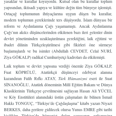
yasaklar ve kurallar koyuyordu. Kutsal olan bu kurallar toplum
yapısından, iktisadi yapıya ve kültüre değin tüm bünyeye işlemişti.
Ortaçağ toplumunun ihtiyaçlarına uygun düşen bu kurallar,
modern toplumun gereklerinde ters düşüyordu. İslam dünyası bir
reform ve Aydınlanma Çağı yaşamamıştı. Ancak Aydınlanma
Çağı’nın akılcı düşüncelerinden etkilenen bazı ileri gelenler dinin
devlet yönetiminden uzaklaştırılması gerektiğini, laik eğitimi ve
ibadet dilinin Türkçeleştirilmesi gibi fikirleri öne sürmeye
başlamışlardı ve bu isimler (Abdullah CEVDET, Celal NURİ,
Ziya GÖKALP) radikal Cumhuriyetçi kadroları da etkilemişti.
Laik toplum ve devlet yapısına verdiği önemle Ziya GÖKALP,
Fuat KÖPRÜLÜ, Atatürkçü düşünceyi edebiyat alanına
kazandıran Falih Rıfkı ATAY,
Türk Hümanizmi
eseri ile Suat
SİNANOĞLU, Atatürk döneminin Millî Eğitim Bakanı ve Dünya
Klasiklerinin Türkçeye çevrilmesini sağlayan Hasan Ali YÜCEL
ve Köy Enstitüleri alanındaki üstün çalışmaları ile bilinen İsmail
Hakkı TONGUÇ, “Türkiye’de Çağdaşlaşma” kitabı yazarı Niyazi
BERKES, daha gerilere gidilecek olursa Yunus EMRE gibi tarihi
kişilikler Türkiye’de hümanist değer yargısının gelişmesine