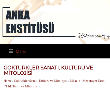
Menu
GÖKTÜRKLER SANATI, KÜLTÜRÜ VE
MITOLOJISI
Home
/
Göktürkler Sanatı, Kültürü ve Mitolojisi
/
Makale
/
Medeniyet Tarihi
/
Türk Tarihi ve Mitolojisi
/