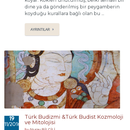
koyar. Kökleri unutulmuş, belki semavi bir
dine ya da gönderilmiş bir peygamberin
koyduğu kurallara bağlı olan bu ...
AYRINTILAR
Türk Budizmi &Türk Budist Kozmoloji
19
ve Mitolojisi
11/2016
by
Nuray BİLGİLİ