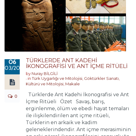
TÜRKLERDE ANT KADEHİ
06
İKONOGRAFİSİ VE ANT İÇME RİTÜELİ
03/2016
by
Nuray BİLGİLİ
in
Türk Uygarlığı ve Mitolojisi
,
Göktürkler Sanatı,
Kültürü ve Mitolojisi
,
Makale
Türklerde Ant Kadehi İkonografisi ve Ant
0
İçme Ritüeli Özet Savaş, barış,
erginlenme, ölüm ve ebedi hayat temaları
ile ilişkilendirilen ant içme ritüeli,
Türklerin en arkaik ve kadim
geleneklerindendir. Ant içme merasiminin