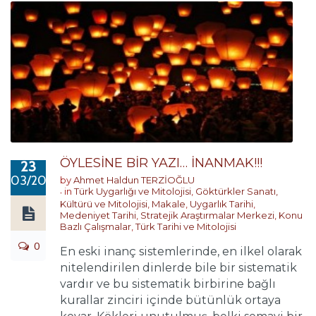
ÖYLESİNE BİR YAZI… İNANMAK!!!
23
03/2017
by
Ahmet Haldun TERZİOĞLU
in
Türk Uygarlığı ve Mitolojisi
,
Göktürkler Sanatı,
Kültürü ve Mitolojisi
,
Makale
,
Uygarlık Tarihi
,
Medeniyet Tarihi
,
Stratejik Araştırmalar Merkezi
,
Konu
Bazlı Çalışmalar
,
Türk Tarihi ve Mitolojisi
0
En eski inanç sistemlerinde, en ilkel olarak
nitelendirilen dinlerde bile bir sistematik
vardır ve bu sistematik birbirine bağlı
kurallar zinciri içinde bütünlük ortaya