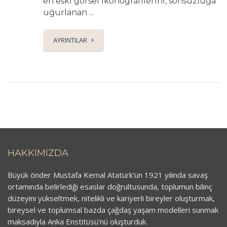
en eski görsel ikonografilerini, sonsuzluğa
uğurlanan ...
AYRINTILAR
HAKKIMIZDA
Büyük önder Mustafa Kemal Atatürk’ün 1921 yılında savaş
ortamında belirlediği esaslar doğrultusunda, toplumun bilinç
düzeyini yükseltmek, nitelikli ve kariyerli bireyler oluşturmak,
bireysel ve toplumsal bazda çağdaş yaşam modelleri sunmak
maksadıyla Anka Enstitüsü’nü oluşturduk.