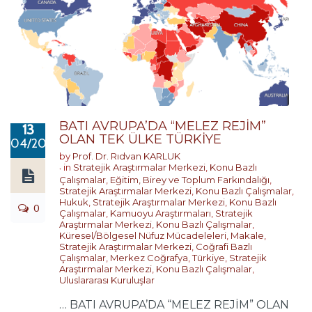
BATI AVRUPA’DA “MELEZ REJİM”
13
OLAN TEK ÜLKE TÜRKİYE
04/2023
by
Prof. Dr. Rıdvan KARLUK
in
Stratejik Araştırmalar Merkezi
,
Konu Bazlı
Çalışmalar
,
Eğitim, Birey ve Toplum Farkındalığı
,
Stratejik Araştırmalar Merkezi
,
Konu Bazlı Çalışmalar
,
Hukuk
,
Stratejik Araştırmalar Merkezi
,
Konu Bazlı
0
Çalışmalar
,
Kamuoyu Araştırmaları
,
Stratejik
Araştırmalar Merkezi
,
Konu Bazlı Çalışmalar
,
Küresel/Bölgesel Nüfuz Mücadeleleri
,
Makale
,
Stratejik Araştırmalar Merkezi
,
Coğrafi Bazlı
Çalışmalar
,
Merkez Coğrafya
,
Türkiye
,
Stratejik
Araştırmalar Merkezi
,
Konu Bazlı Çalışmalar
,
Uluslararası Kuruluşlar
… BATI AVRUPA’DA “MELEZ REJİM” OLAN