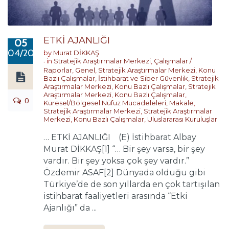
ETKİ AJANLIĞI
05
04/2023
by
Murat DİKKAŞ
in
Stratejik Araştırmalar Merkezi
,
Çalışmalar /
Raporlar
,
Genel
,
Stratejik Araştırmalar Merkezi
,
Konu
Bazlı Çalışmalar
,
İstihbarat ve Siber Güvenlik
,
Stratejik
Araştırmalar Merkezi
,
Konu Bazlı Çalışmalar
,
Stratejik
Araştırmalar Merkezi
,
Konu Bazlı Çalışmalar
,
0
Küresel/Bölgesel Nüfuz Mücadeleleri
,
Makale
,
Stratejik Araştırmalar Merkezi
,
Stratejik Araştırmalar
Merkezi
,
Konu Bazlı Çalışmalar
,
Uluslararası Kuruluşlar
… ETKİ AJANLIĞI (E) İstihbarat Albay
Murat DİKKAŞ[1] “… Bir şey varsa, bir şey
vardır. Bir şey yoksa çok şey vardır.’’
Özdemir ASAF[2] Dünyada olduğu gibi
Türkiye’de de son yıllarda en çok tartışılan
istihbarat faaliyetleri arasında “Etki
Ajanlığı” da ...