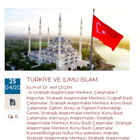
TÜRKİYE VE ILIMLI İSLAM
25
04/2023
by
Prof. Dr. Anıl ÇEÇEN
in
Stratejik Araştırmalar Merkezi
,
Çalışmalar /
Raporlar
,
Stratejik Araştırmalar Merkezi
,
Coğrafi Bazlı
Çalışmalar
,
Stratejik Araştırmalar Merkezi
,
Konu Bazlı
Çalışmalar
,
Eğitim, Birey ve Toplum Farkındalığı
,
Genel
,
Stratejik Araştırmalar Merkezi
,
Konu Bazlı
0
Çalışmalar
,
Kamuoyu Araştırmaları
,
Stratejik
Araştırmalar Merkezi
,
Konu Bazlı Çalışmalar
,
Stratejik
Araştırmalar Merkezi
,
Konu Bazlı Çalışmalar
,
Küresel/Bölgesel Nüfuz Mücadeleleri
,
Makale
,
Stratejik Araştırmalar Merkezi
,
Stratejik Araştırmalar