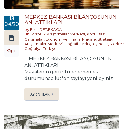
MERKEZ BANKASI BİLÂNÇOSUNUN
13
ANLATTIKLARI
04/2023
by
Ersin DEDEKOCA
in
Stratejik Araştırmalar Merkezi
,
Konu Bazlı
Çalışmalar
,
Ekonomi ve Finans
,
Makale
,
Stratejik
Araştırmalar Merkezi
,
Coğrafi Bazlı Çalışmalar
,
Merkez
Coğrafya
,
Türkiye
0
… MERKEZ BANKASI BİLÂNÇOSUNUN
ANLATTIKLARI
Makalenin görüntülenememesi
durumunda lütfen sayfayı yenileyiniz.
AYRINTILAR