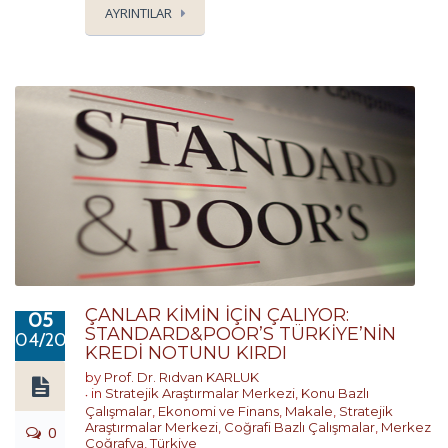
AYRINTILAR
ÇANLAR KİMİN İÇİN ÇALIYOR:
05
STANDARD&POOR’S TÜRKİYE’NİN
04/2023
KREDİ NOTUNU KIRDI
by
Prof. Dr. Rıdvan KARLUK
in
Stratejik Araştırmalar Merkezi
,
Konu Bazlı
Çalışmalar
,
Ekonomi ve Finans
,
Makale
,
Stratejik
Araştırmalar Merkezi
,
Coğrafi Bazlı Çalışmalar
,
Merkez
0
Coğrafya
,
Türkiye