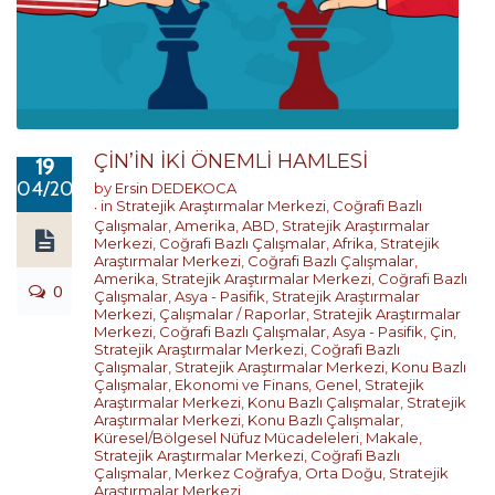
ÇİN’İN İKİ ÖNEMLİ HAMLESİ
19
04/2023
by
Ersin DEDEKOCA
in
Stratejik Araştırmalar Merkezi
,
Coğrafi Bazlı
Çalışmalar
,
Amerika
,
ABD
,
Stratejik Araştırmalar
Merkezi
,
Coğrafi Bazlı Çalışmalar
,
Afrika
,
Stratejik
Araştırmalar Merkezi
,
Coğrafi Bazlı Çalışmalar
,
Amerika
,
Stratejik Araştırmalar Merkezi
,
Coğrafi Bazlı
0
Çalışmalar
,
Asya - Pasifik
,
Stratejik Araştırmalar
Merkezi
,
Çalışmalar / Raporlar
,
Stratejik Araştırmalar
Merkezi
,
Coğrafi Bazlı Çalışmalar
,
Asya - Pasifik
,
Çin
,
Stratejik Araştırmalar Merkezi
,
Coğrafi Bazlı
Çalışmalar
,
Stratejik Araştırmalar Merkezi
,
Konu Bazlı
Çalışmalar
,
Ekonomi ve Finans
,
Genel
,
Stratejik
Araştırmalar Merkezi
,
Konu Bazlı Çalışmalar
,
Stratejik
Araştırmalar Merkezi
,
Konu Bazlı Çalışmalar
,
Küresel/Bölgesel Nüfuz Mücadeleleri
,
Makale
,
Stratejik Araştırmalar Merkezi
,
Coğrafi Bazlı
Çalışmalar
,
Merkez Coğrafya
,
Orta Doğu
,
Stratejik
Araştırmalar Merkezi