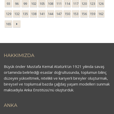
93
96
99
102
105
108
111
114
117
120
123
126
129
132
135
138
141
144
147
150
153
156
159
162
165
HAKKIMIZDA
Büyük önder Mustafa Kemal Atatürk’ün 1921 yılında savaş
ortamında belirlediği esaslar doğrultusunda, toplumun bilinç
düzeyini yükseltmek, nitelikli ve kariyerli bireyler oluşturmak,
bireysel ve toplumsal bazda çağdaş yaşam modelleri sunmak
maksadıyla Anka Enstitüsü’nü oluşturduk.
ANKA