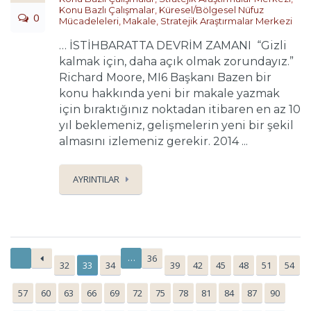
Konu Bazlı Çalışmalar
,
Küresel/Bölgesel Nüfuz
0
Mücadeleleri
,
Makale
,
Stratejik Araştırmalar Merkezi
… İSTİHBARATTA DEVRİM ZAMANI “Gizli
kalmak için, daha açık olmak zorundayız.”
Richard Moore, MI6 Başkanı Bazen bir
konu hakkında yeni bir makale yazmak
için bıraktığınız noktadan itibaren en az 10
yıl beklemeniz, gelişmelerin yeni bir şekil
almasını izlemeniz gerekir. 2014 ...
AYRINTILAR
…
36
32
33
34
39
42
45
48
51
54
57
60
63
66
69
72
75
78
81
84
87
90