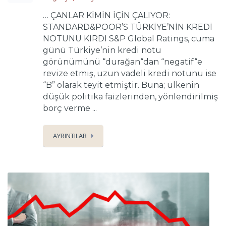
… ÇANLAR KİMİN İÇİN ÇALIYOR:
STANDARD&POOR’S TÜRKİYE’NİN KREDİ
NOTUNU KIRDI S&P Global Ratings, cuma
günü Türkiye’nin kredi notu
görünümünü “durağan“dan “negatif“e
revize etmiş, uzun vadeli kredi notunu ise
“B” olarak teyit etmiştir. Buna; ülkenin
düşük politika faizlerinden, yönlendirilmiş
borç verme ...
AYRINTILAR