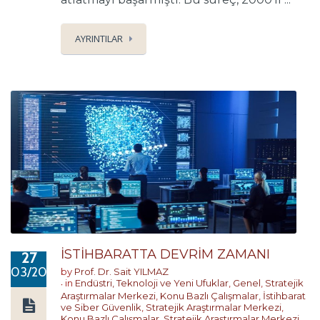
AYRINTILAR
İSTİHBARATTA DEVRİM ZAMANI
27
03/2023
by
Prof. Dr. Sait YILMAZ
in
Endüstri, Teknoloji ve Yeni Ufuklar
,
Genel
,
Stratejik
Araştırmalar Merkezi
,
Konu Bazlı Çalışmalar
,
İstihbarat
ve Siber Güvenlik
,
Stratejik Araştırmalar Merkezi
,
Konu Bazlı Çalışmalar
,
Stratejik Araştırmalar Merkezi
,