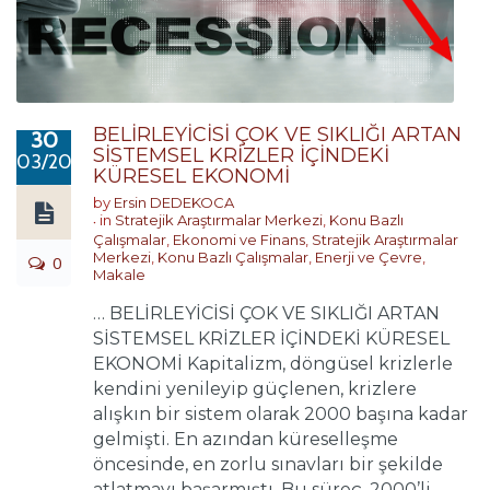
BELİRLEYİCİSİ ÇOK VE SIKLIĞI ARTAN
30
SİSTEMSEL KRİZLER İÇİNDEKİ
03/2023
KÜRESEL EKONOMİ
by
Ersin DEDEKOCA
in
Stratejik Araştırmalar Merkezi
,
Konu Bazlı
Çalışmalar
,
Ekonomi ve Finans
,
Stratejik Araştırmalar
Merkezi
,
Konu Bazlı Çalışmalar
,
Enerji ve Çevre
,
0
Makale
… BELİRLEYİCİSİ ÇOK VE SIKLIĞI ARTAN
SİSTEMSEL KRİZLER İÇİNDEKİ KÜRESEL
EKONOMİ Kapitalizm, döngüsel krizlerle
kendini yenileyip güçlenen, krizlere
alışkın bir sistem olarak 2000 başına kadar
gelmişti. En azından küreselleşme
öncesinde, en zorlu sınavları bir şekilde
atlatmayı başarmıştı. Bu süreç, 2000’li ...