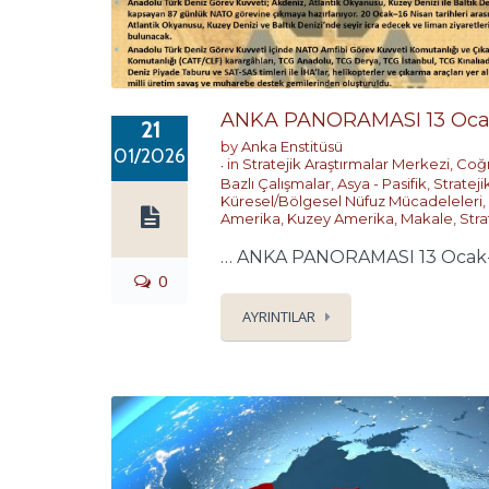
ANKA PANORAMASI 13 Oca
21
by
Anka Enstitüsü
01/2026
in
Stratejik Araştırmalar Merkezi
,
Coğr
Bazlı Çalışmalar
,
Asya - Pasifik
,
Strateji
Küresel/Bölgesel Nüfuz Mücadeleleri
,
Amerika
,
Kuzey Amerika
,
Makale
,
Stra
… ANKA PANORAMASI 13 Ocak-20
0
AYRINTILAR