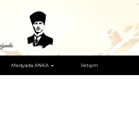
Medyada ANKA
İletişim
rika
/
Makale
/
Orta Doğu
/