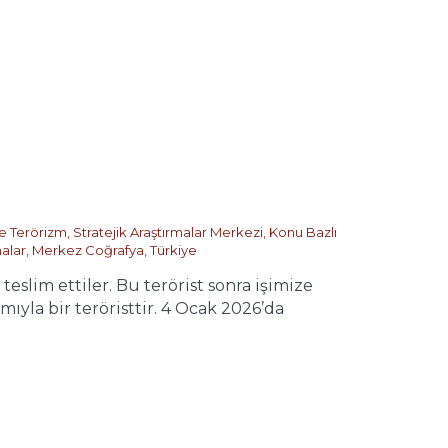
ve Terörizm
,
Stratejik Araştırmalar Merkezi
,
Konu Bazlı
malar
,
Merkez Coğrafya
,
Türkiye
lim ettiler. Bu terörist sonra işimize
mıyla bir teröristtir. 4 Ocak 2026’da