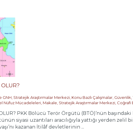
 OLUR?
ve GNH
,
Stratejik Araştırmalar Merkezi
,
Konu Bazlı Çalışmalar
,
Güvenlik,
el Nüfuz Mücadeleleri
,
Makale
,
Stratejik Araştırmalar Merkezi
,
Coğrafi 
R? PKK Bölücü Terör Örgütü (BTÖ)’nün başındaki kati
ünün siyasi uzantıları aracılığıyla yattığı yerden zelil 
vaşı’nı kazanan İtilâf devletlerinin ...