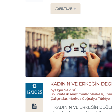
AYRINTILAR
KADININ VE ERKEĞİN DE
13
by
Uğur SARIGÜL
12/2025
in
Stratejik Araştırmalar Merkezi
,
Konu
Çalışmalar
,
Merkez Coğrafya
,
Türkiye
… KADININ VE ERKEĞİN DEĞER B