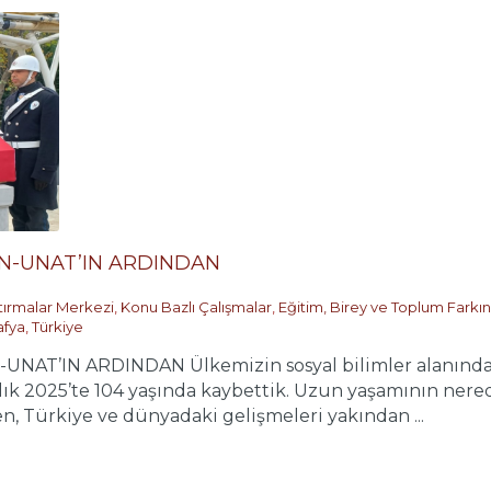
N-UNAT’IN ARDINDAN
ştırmalar Merkezi
,
Konu Bazlı Çalışmalar
,
Eğitim, Birey ve Toplum Farkın
afya
,
Türkiye
AT’IN ARDINDAN Ülkemizin sosyal bilimler alanında çığ
ık 2025’te 104 yaşında kaybettik. Uzun yaşamının ner
en, Türkiye ve dünyadaki gelişmeleri yakından ...