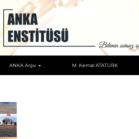
ANKA Arşiv
M. Kemal ATATÜRK
ifik
/
Avrupa
/
Genel
/
Küresel/Bölgesel Nüfuz Mücadeleleri
/
Kutuplar
/
Kuzey Ame