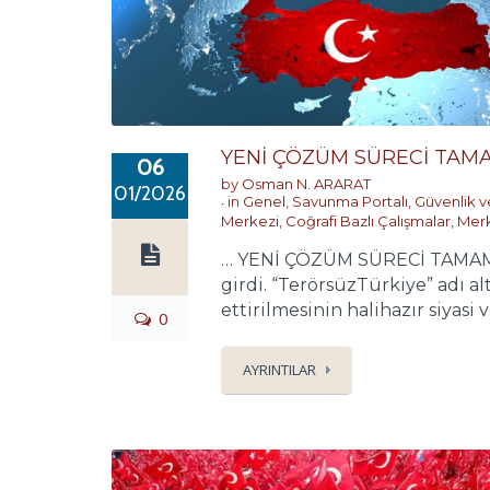
YENİ ÇÖZÜM SÜRECİ TAM
06
by
Osman N. ARARAT
01/2026
in
Genel
,
Savunma Portalı
,
Güvenlik 
Merkezi
,
Coğrafi Bazlı Çalışmalar
,
Merk
… YENİ ÇÖZÜM SÜRECİ TAMAM M
girdi. “TerörsüzTürkiye” adı a
ettirilmesinin halihazır siyasi v
0
AYRINTILAR