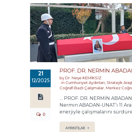
PROF. DR. NERMİN ABADA
21
by
Dr. Neşe KEMİKSİZ
12/2025
in
Cumhuriyet Aydınları
,
Stratejik Ara
Coğrafi Bazlı Çalışmalar
,
Merkez Coğr
… PROF. DR. NERMİN ABADAN-UN
Nermin ABADAN-UNAT’ı 11 Aral
enerjiyle çalışmalarını sürdür
0
AYRINTILAR