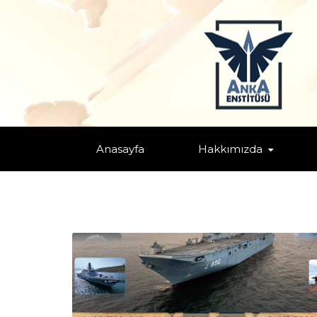
MERKEZ COĞRAFYA
Anasayfa
Hakkımızda
Home
/
Afrika
/
Askeri Öğretiler ve Jeopolitik Tezler
/
Asya - Pas