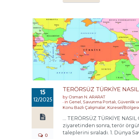
TERÖRSÜZ TÜRKİYE NASIL
15
by
Osman N. ARARAT
12/2025
in
Genel
,
Savunma Portalı
,
Güvenlik 
Konu Bazlı Çalışmalar
,
Küresel/Bölges
… TERÖRSÜZ TÜRKİYE NASIL OLU
ziyaretinden sonra, terör örgüt
taleplerini sıraladı. 1. Dünya Sa
0