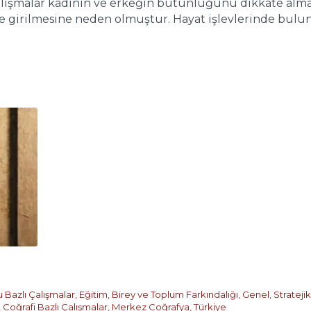
çalışmalar kadının ve erkeğin bütünlüğünü dikkate alm
ine girilmesine neden olmuştur. Hayat işlevlerinde bulun
 Bazlı Çalışmalar
,
Eğitim, Birey ve Toplum Farkındalığı
,
Genel
,
Strateji
,
Coğrafi Bazlı Çalışmalar
,
Merkez Coğrafya
,
Türkiye