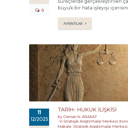
süreçlerde gerçekleştirilen 
büyük bir hata işleyişi içeris
0
AYRINTILAR
TARİH- HUKUK İLİŞKİSİ
11
by
Osman N. ARARAT
12/2025
in
Stratejik Araştırmalar Merkezi
,
Konu
Makale
,
Stratejik Araştırmalar Merkezi