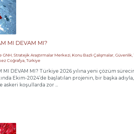
AM MI DEVAM MI?
ve GNH
,
Stratejik Araştırmalar Merkezi
,
Konu Bazlı Çalışmalar
,
Güvenlik,
ez Coğrafya
,
Türkiye
I DEVAM MI? Türkiye 2026 yılına yeni çözüm sürecine
ltında Ekim-2024’de başlatılan projenin, bir başka adıy
e askeri koşullarda zor ...