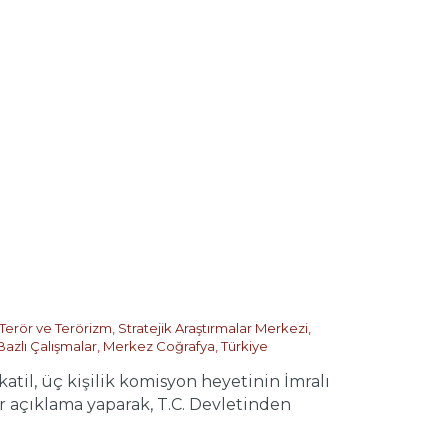
 Terör ve Terörizm
,
Stratejik Araştırmalar Merkezi
,
Bazlı Çalışmalar
,
Merkez Coğrafya
,
Türkiye
l, üç kişilik komisyon heyetinin İmralı
bir açıklama yaparak, T.C. Devletinden