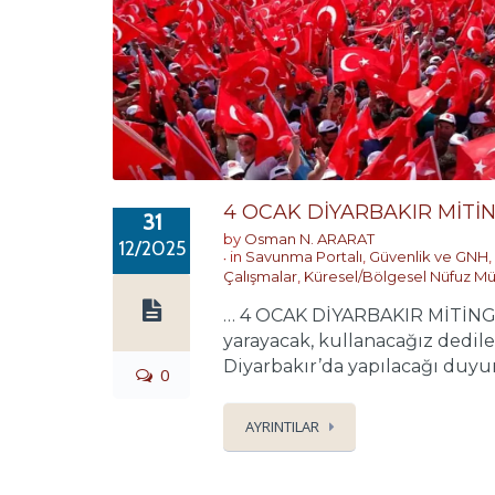
4 OCAK DİYARBAKIR MİTİN
31
by
Osman N. ARARAT
12/2025
in
Savunma Portalı
,
Güvenlik ve GNH
,
Çalışmalar
,
Küresel/Bölgesel Nüfuz Mü
… 4 OCAK DİYARBAKIR MİTİNGİ T
yarayacak, kullanacağız dediler
Diyarbakır’da yapılacağı duyuru
0
AYRINTILAR