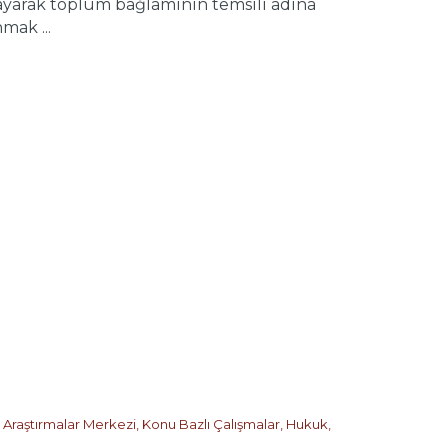
ayarak toplum bağlamının temsili adına
mak ...
k Araştırmalar Merkezi
,
Konu Bazlı Çalışmalar
,
Hukuk
,