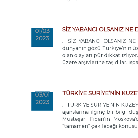
SİZ YABANCI OLSANIZ N
01/03
2023
… SİZ YABANCI OLSANIZ NE 
dünyanın gözü Türkiye’nin üzer
olan olayları pür dikkat izliy
üzere arşivlerine taşıdılar. İs
TÜRKİYE SURİYE’NİN KUZ
03/01
2023
… TÜRKİYE SURİYE’NİN KUZEYİ
ajanslarına ilginç bir bilgi d
Müsteşarı Fidan‘ın Moskova’
‘’tamamen’’ çekileceği konusun