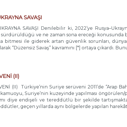
UKRAYNA SAVAŞI
RAYNA SAVAŞI Denilebilir ki, 2022’ye Rusya–Ukrayn
n sürdürüldüğü ve ne zaman sona ereceği konusunda be
da bitmesi ile giderek artan güvenlik sorunları, dünya
arak ‘’Düzensiz Savaş’’ kavramını [*] ortaya çıkardı. Bunu
Nİ (II)
(II) Türkiye’nin Suriye serüveni 2011’de ‘’Arap Baharı’
kamuoyu, Suriye’nin kuzeyinde yapılması öngörülen/p
 mı diye endişeli ve tereddütlü bir şekilde tartışma
ddütler, geçen yıllarda aynı bölgelerde yapılan harekât v