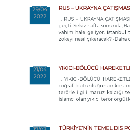
RUS – UKRAYNA ÇATIŞMA
29/04
2022
… RUS – UKRAYNA ÇATIŞMASIN
geçti. Sekiz hafta sonunda, 
vahim hale geliyor. İstanbul 
zokayı nasıl çıkaracak? -Daha da
YIKICI-BÖLÜCÜ HAREKET
21/04
2022
… YIKICI-BÖLÜCÜ HAREKETLER
coğrafi bütünlüğünün korunm
terörle ilgili maruz kaldığı
İslamcı olan yıkıcı terör örgütl
TÜRKİYE’NİN TEMEL DIŞ P
17/03