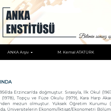
ANKA Arşiv
M. Kemal ATATÜRK
INDA
1956'da Erzincan'da doğmuştur. Sırasıyla, İlk Okul (1967
(1978), Topçu ve Füze Okulu (1979), Kara Harp Akade
)'nden mezun olmuştur. Yüksek Öğretim Kurumu (YÖK
a, Üniversitelerin Ekonomi/İktisat/Ekonometri Bölü