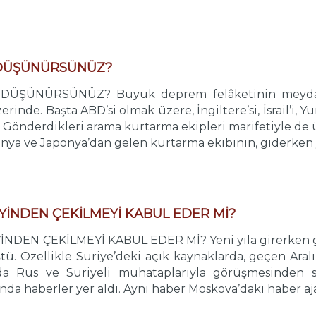
E DÜŞÜNÜRSÜNÜZ?
DÜŞÜNÜRSÜNÜZ? Büyük deprem felâketinin meydana
inde. Başta ABD’si olmak üzere, İngiltere’si, İsrail’i, 
or. Gönderdikleri arama kurtarma ekipleri marifetiyle de
panya ve Japonya’dan gelen kurtarma ekibinin, giderken ya
EYİNDEN ÇEKİLMEYİ KABUL EDER Mİ?
NDEN ÇEKİLMEYİ KABUL EDER Mİ? Yeni yıla girerken 
üştü. Özellikle Suriye’deki açık kaynaklarda, geçen Ar
da Rus ve Suriyeli muhataplarıyla görüşmesinden s
da haberler yer aldı. Aynı haber Moskova’daki haber ajans