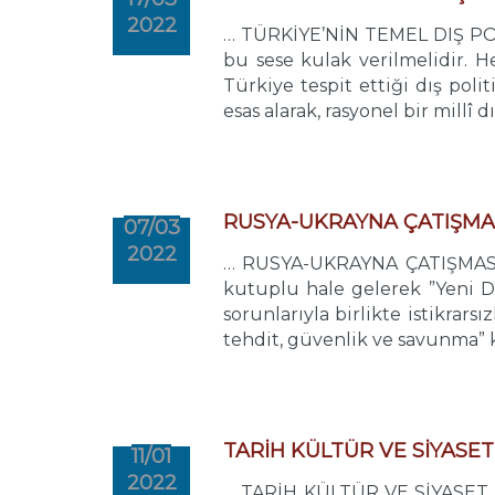
2022
… TÜRKİYE’NİN TEMEL DIŞ POL
bu sese kulak verilmelidir. He
Türkiye tespit ettiği dış pol
esas alarak, rasyonel bir millî dış
RUSYA-UKRAYNA ÇATIŞMAS
07/03
2022
… RUSYA-UKRAYNA ÇATIŞMASIN
kutuplu hale gelerek ”Yeni D
sorunlarıyla birlikte istikrar
tehdit, güvenlik ve savunma” k
TARİH KÜLTÜR VE SİYASET
11/01
2022
… TARİH KÜLTÜR VE SİYASET H