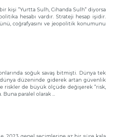
kişi ”Yurtta Sulh, Cihanda Sulh” diyorsa
itika hesabı vardır. Strateji hesap işidir.
ücünü, coğrafyasını ve jeopolitik konumunu
arında soğuk savaş bitmişti. Dünya tek
i dünya düzeninde giderek artan güvenlik
 ve riskler de büyük ölçüde değişerek ”risk,
Buna paralel olarak ...
2023 genel seçimlerine az bir süre kala