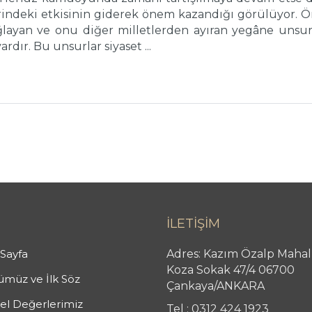
erindeki etkisinin giderek önem kazandığı görülüyor. 
ayan ve onu diğer milletlerden ayıran yegâne unsur ‘‘
rdır. Bu unsurlar siyaset ...
İLETİŞİM
Sayfa
Adres: Kazım Özalp Mahal
Koza Sokak 47/4 06700
müz ve İlk Söz
Çankaya/ANKARA
l Değerlerimiz
Tel : 0312 424 1923