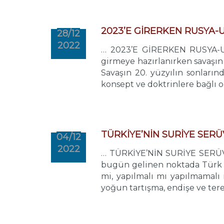
2023’E GİRERKEN RUSYA-
28/12
2022
… 2023’E GİRERKEN RUSYA-UK
girmeye hazırlanırken savaşı
Savaşın 20. yüzyılın sonların
konsept ve doktrinlere bağlı ol
TÜRKİYE’NİN SURİYE SERÜVE
04/12
2022
… TÜRKİYE’NİN SURİYE SERÜVENİ 
bugün gelinen noktada Türk 
mi, yapılmalı mı yapılmamalı
yoğun tartışma, endişe ve tere