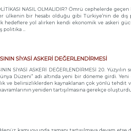
İTİKASI NASIL OLMALIDIR? Ömrü cephelerde geçen bir 
r ülkenin bir hesabı olduğu gibi Türkiye’nin de dış pol
itik hedeflere yol alırken kendi ekonomik ve askeri g
 politika ...
ININ SİYASİ ASKERİ DEĞERLENDİRMESİ
IN SİYASİ ASKERİ DEĞERLENDİRMESİ 20. Yüzyılın sonl
ünya Düzeni” adı altında yeni bir döneme girdi. Yen
sızlık ve belirsizliklerden kaynaklanan çok yönlü tehdit
avramlarının yeniden tartışılmasına gerekçe oluşturdu. 
enüz kamuoyunda zamanı tartışılmaya devam etse de, 