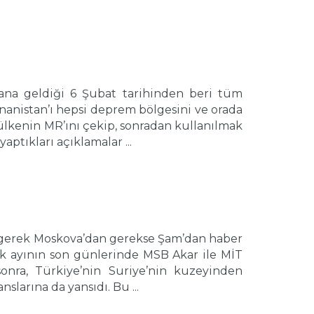
 geldiği 6 Şubat tarihinden beri tüm
Yunanistan’ı hepsi deprem bölgesini ve orada
 ülkenin MR’ını çekip, sonradan kullanılmak
ptıkları açıklamalar ...
gerek Moskova’dan gerekse Şam’dan haber
alık ayının son günlerinde MSB Akar ile MİT
onra, Türkiye’nin Suriye’nin kuzeyinden
larına da yansıdı. Bu ...