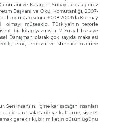
ik Komutanı ve Karargâh Subayı olarak görev
ğretim Başkanı ve Okul Komutanlığı, 2007-
de bulunduktan sonra 30.08.2009'da Kurmay
i olmayı müteakip, Türkiye'nin terörle
imli bir kitap yazmıştır. 21.Yüzyıl Türkiye
msel Danışman olarak çok sayıda makalesi
nlik, terör, terörizm ve istihbarat üzerine
 Sen insansın. İçine karışacağın insanları
az bir süre kala tarih ve kültürün, siyaset
amak gerekir ki, bir milletin bütünlüğünü