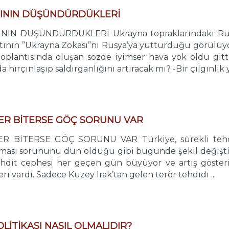
SININ DÜŞÜNDÜRDÜKLERİ
IN DÜŞÜNDÜRDÜKLERİ Ukrayna topraklarındaki Rus h
Batının ”Ukrayna Zokası”nı Rusya’ya yutturduğu görülü
toplantısında oluşan sözde iyimser hava yok oldu gitt
 hırçınlaşıp saldırganlığını artıracak mı? -Bir çılgınlık y
LER BİTERSE GÖÇ SORUNU VAR
 BİTERSE GÖÇ SORUNU VAR Türkiye, sürekli tehdit 
ası sorununu dün olduğu gibi bugünde şekil değiştir
 tehdit cephesi her geçen gün büyüyor ve artış göster
eri vardı. Sadece Kuzey Irak’tan gelen terör tehdidi ...
OLİTİKASI NASIL OLMALIDIR?