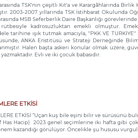
ı arasında TSK'nin çeşitli Kıt'a ve Karargâhlarında Birl
tır. 2003-2007 yıllarında TSK İstihbarat Okulunda Ö
rasında MSB Seferberlik Daire Başkanlığı görevlerin
 rütbesiyle kadrosuzluktan emekli olmuştur. Emekl
le tarihine ışık tutmak amacıyla, ''PKK VE TÜRKİYE'' is
üsünde, ANKA Enstitüsü ve Strateji Derneğinde Bili
anmıştır. Halen başta askeri konular olmak üzere, güve
r yazmaktadır. Evli ve iki çocuk babasıdır.
MLERE ETKİSİ
 ETKİSİ “Uçan kuş bile eşini bilir ve sürüsünü bulur.
uf Has Hacip) 2023 genel seçimlerine iki hafta gibi çok 
 önem kazandığı görülüyor. Öncelikle şu hususu vurgul