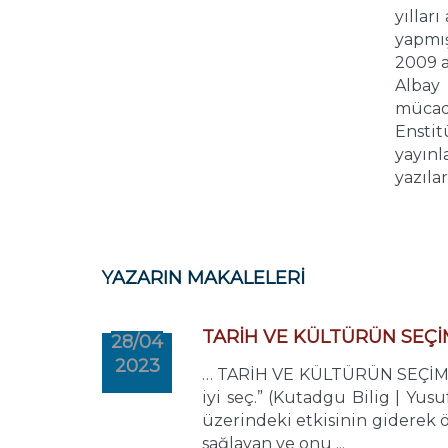
yıllar
yapmış
2009 a
Albay
mücade
Enstit
yayınl
yazıla
YAZARIN MAKALELERİ
TARİH VE KÜLTÜRÜN SEÇİ
28/04
2023
… TARİH VE KÜLTÜRÜN SEÇİMLERE
iyi seç.” (Kutadgu Bilig | Yus
üzerindeki etkisinin giderek
sağlayan ve onu ...