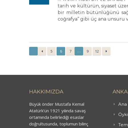
tarih ve kültürün, siyaset üz
bir milletin bütünlüğünü sağl
coğrafya” gibi üç ana unsuru va
…
5
6
7
9
12
HAKKIMIZDA
ANKA
Büyük önder Mustafa Kemal
Ana 
Atatürk’ün 1921 yılında savaş
Öykü
ortamında belirlediği esaslar
doğrultusunda, toplumun bilinç
Teme