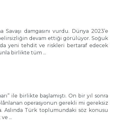
a Savaşı damgasını vurdu. Dünya 2023’e
lirsizliğin devam ettiği görülüyor. Soğuk
da yeni tehdit ve riskleri bertaraf edecek
nla birlikte tüm ...
’ ile birlikte başlamıştı. On bir yıl sonra
lânlanan operasyonun gerekli mi gereksiz
kta. Aslında Türk toplumundaki söz konusu
e ...