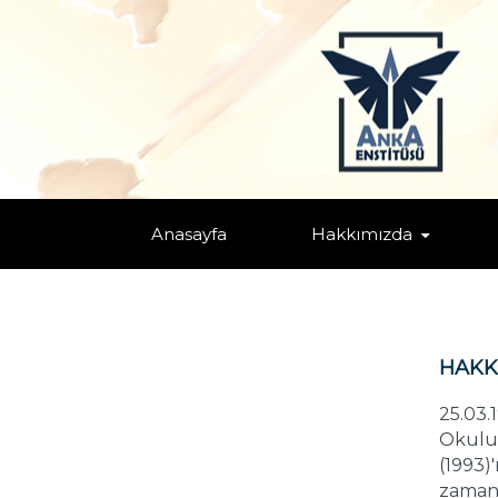
OSMAN N. ARARAT
Home
Anasayfa
Hakkımızda
HAKK
25.03.
Okulu 
(1993
zamand