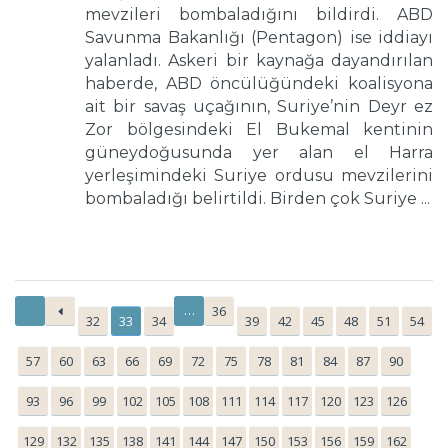
mevzileri bombaladığını bildirdi. ABD
Savunma Bakanlığı (Pentagon) ise iddiayı
yalanladı. Askeri bir kaynağa dayandırılan
haberde, ABD öncülüğündeki koalisyona
ait bir savaş uçağının, Suriye’nin Deyr ez
Zor bölgesindeki El Bukemal kentinin
güneydoğusunda yer alan el Harra
yerleşimindeki Suriye ordusu mevzilerini
bombaladığı belirtildi. Birden çok Suriye ...
…
36
32
33
34
39
42
45
48
51
54
57
60
63
66
69
72
75
78
81
84
87
90
93
96
99
102
105
108
111
114
117
120
123
126
129
132
135
138
141
144
147
150
153
156
159
162