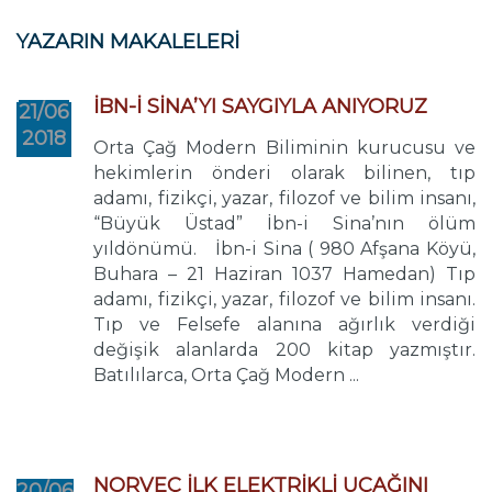
YAZARIN MAKALELERİ
İBN-İ SİNA’YI SAYGIYLA ANIYORUZ
21/06
2018
Orta Çağ Modern Biliminin kurucusu ve
hekimlerin önderi olarak bilinen, tıp
adamı, fizikçi, yazar, filozof ve bilim insanı,
“Büyük Üstad” İbn-i Sina’nın ölüm
yıldönümü. İbn-i Sina ( 980 Afşana Köyü,
Buhara – 21 Haziran 1037 Hamedan) Tıp
adamı, fizikçi, yazar, filozof ve bilim insanı.
Tıp ve Felsefe alanına ağırlık verdiği
değişik alanlarda 200 kitap yazmıştır.
Batılılarca, Orta Çağ Modern ...
NORVEÇ İLK ELEKTRİKLİ UÇAĞINI
20/06