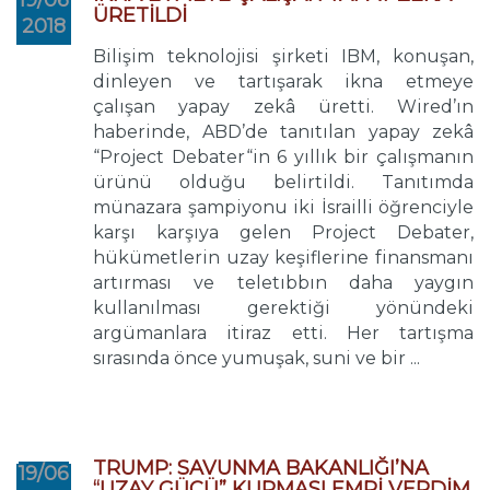
19/06
ÜRETİLDİ
2018
Bilişim teknolojisi şirketi IBM, konuşan,
dinleyen ve tartışarak ikna etmeye
çalışan yapay zekâ üretti. Wired’ın
haberinde, ABD’de tanıtılan yapay zekâ
“Project Debater“in 6 yıllık bir çalışmanın
ürünü olduğu belirtildi. Tanıtımda
münazara şampiyonu iki İsrailli öğrenciyle
karşı karşıya gelen Project Debater,
hükümetlerin uzay keşiflerine finansmanı
artırması ve teletıbbın daha yaygın
kullanılması gerektiği yönündeki
argümanlara itiraz etti. Her tartışma
sırasında önce yumuşak, suni ve bir ...
TRUMP: SAVUNMA BAKANLIĞI’NA
19/06
“UZAY GÜCÜ” KURMASI EMRİ VERDİM