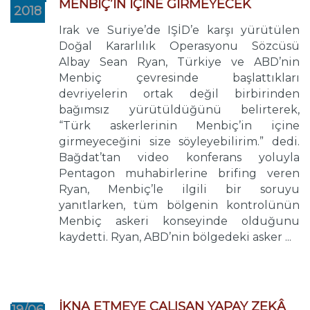
MENBİÇ’İN İÇİNE GİRMEYECEK
2018
Irak ve Suriye’de IŞİD’e karşı yürütülen
Doğal Kararlılık Operasyonu Sözcüsü
Albay Sean Ryan, Türkiye ve ABD’nin
Menbiç çevresinde başlattıkları
devriyelerin ortak değil birbirinden
bağımsız yürütüldüğünü belirterek,
“Türk askerlerinin Menbiç’in içine
girmeyeceğini size söyleyebilirim.” dedi.
Bağdat’tan video konferans yoluyla
Pentagon muhabirlerine brifing veren
Ryan, Menbiç’le ilgili bir soruyu
yanıtlarken, tüm bölgenin kontrolünün
Menbiç askeri konseyinde olduğunu
kaydetti. Ryan, ABD’nin bölgedeki asker ...
İKNA ETMEYE ÇALIŞAN YAPAY ZEKÂ