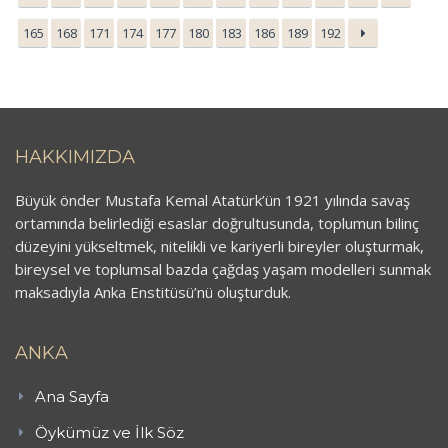
165
168
171
174
177
180
183
186
189
192
HAKKIMIZDA
Büyük önder Mustafa Kemal Atatürk’ün 1921 yılında savaş
ortamında belirlediği esaslar doğrultusunda, toplumun bilinç
düzeyini yükseltmek, nitelikli ve kariyerli bireyler oluşturmak,
bireysel ve toplumsal bazda çağdaş yaşam modelleri sunmak
maksadıyla Anka Enstitüsü’nü oluşturduk.
ANKA
Ana Sayfa
Öykümüz ve İlk Söz