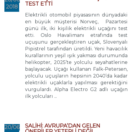
TEST ETTİ
2018
Elektrikli otomobil piyasasının dünyadaki
en büyük müşterisi Norveç, Pazartesi
günü ilk, iki kişilik elektrikli uçağını test
etti. Oslo Havalimanı etrafında test
uçuşunu gerçekleştiren uçak, Slovenyalı
Pipistrel tarafından üretildi. Yeni havacılık
kurallarının yeşil ışık yakması durumunda
helikopter, 2025’te yolculu seyahatlerine
başlayacak. Uçağı kullanan Falk-Petersen,
yolculu uçuşların hepsinin 2040’da kadar
elektrikli uçaklarla yapılması gerektiğini
vurgulardı. Alpha Electro G2 adlı uçağın
ilk yolcuları ...
SALİHİ: AVRUPA’DAN GELEN
20/06
ÖNERİLER YETERLİ DEĞİL