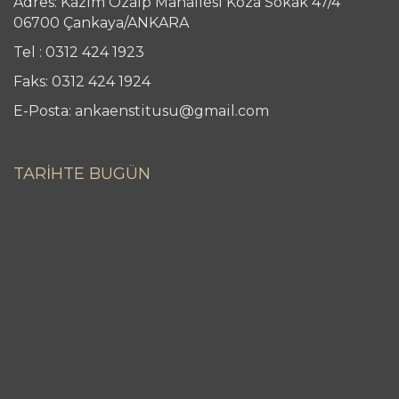
Adres: Kazım Özalp Mahallesi Koza Sokak 47/4
06700 Çankaya/ANKARA
Tel : 0312 424 1923
Faks: 0312 424 1924
E-Posta: ankaenstitusu@gmail.com
TARİHTE BUGÜN