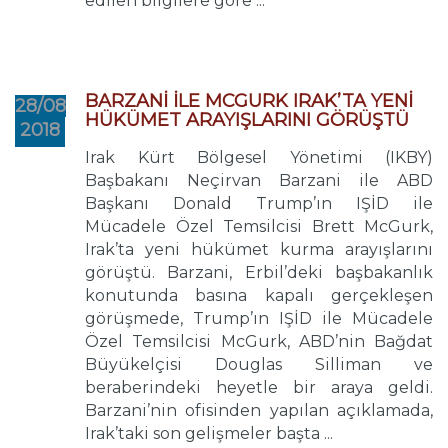
edilen bilgilere göre ...
BARZANİ İLE MCGURK IRAK’TA YENİ
28/08
HÜKÜMET ARAYIŞLARINI GÖRÜŞTÜ
2018
Irak Kürt Bölgesel Yönetimi (IKBY)
Başbakanı Neçirvan Barzani ile ABD
Başkanı Donald Trump’ın IŞİD ile
Mücadele Özel Temsilcisi Brett McGurk,
Irak’ta yeni hükümet kurma arayışlarını
görüştü. Barzani, Erbil’deki başbakanlık
konutunda basına kapalı gerçekleşen
görüşmede, Trump’ın IŞİD ile Mücadele
Özel Temsilcisi McGurk, ABD’nin Bağdat
Büyükelçisi Douglas Silliman ve
beraberindeki heyetle bir araya geldi.
Barzani’nin ofisinden yapılan açıklamada,
Irak’taki son gelişmeler başta ...