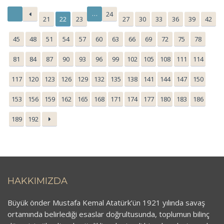
…
24
21
22
23
27
30
33
36
39
42
45
48
51
54
57
60
63
66
69
72
75
78
81
84
87
90
93
96
99
102
105
108
111
114
117
120
123
126
129
132
135
138
141
144
147
150
153
156
159
162
165
168
171
174
177
180
183
186
189
192
HAKKIMIZDA
Büyük önder Mustafa Kemal Atatürk’ün 1921 yılında savaş
ortamında belirlediği esaslar doğrultusunda, toplumun bilinç